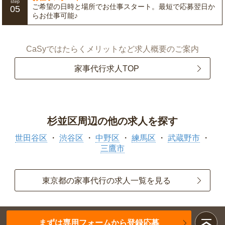
step
ご希望の日時と場所でお仕事スタート。最短で応募翌日か
05
らお仕事可能♪
CaSyではたらくメリットなど求人概要のご案内
家事代行求人TOP
杉並区周辺の他の求人を探す
世田谷区
渋谷区
中野区
練馬区
武蔵野市
三鷹市
東京都の家事代行の求人一覧を見る
まずは専用フォームから登録応募