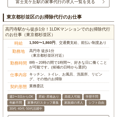
富士見ケ丘駅の家事代行の求人一覧を見る
東京都杉並区のお掃除代行のお仕事
高円寺駅から徒歩1分！1LDKマンションでのお掃除代行
のお仕事（東京都杉並区）
1,500〜1,860円
、交通費支給、前払い制度あり
時給
高円寺 徒歩1分
勤務地
（東京都杉並区付近）
8時～20時の間で1時間〜、好きな日に働くこと
勤務時間
が可能です。(候補の日時から選択)
キッチン、トイレ、お風呂、洗面所、リビン
仕事内容
グ、その他のお掃除
業務委託
契約形態
週2〜3日からOK
昇給･昇格あり
高収入可能
学歴不問
年齢不問
家事代行スタッフ募集
家政婦の求人
シフト自由
30代･40代･50代活躍中