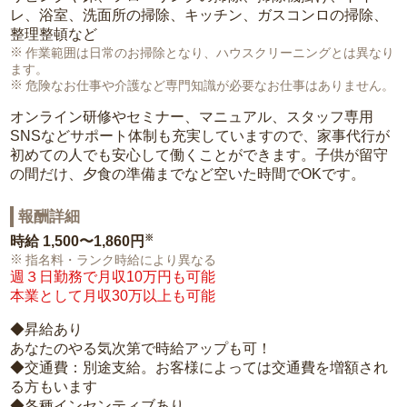
レ、浴室、洗面所の掃除、キッチン、ガスコンロの掃除、
整理整頓など
作業範囲は日常のお掃除となり、ハウスクリーニングとは異なり
ます。
危険なお仕事や介護など専門知識が必要なお仕事はありません。
オンライン研修やセミナー、マニュアル、スタッフ専用
SNSなどサポート体制も充実していますので、家事代行が
初めての人でも安心して働くことができます。子供が留守
の間だけ、夕食の準備までなど空いた時間でOKです。
報酬詳細
※
時給
1,500〜1,860円
指名料・ランク時給により異なる
週３日勤務で月収10万円も可能
本業として月収30万以上も可能
◆昇給あり
あなたのやる気次第で時給アップも可！
◆交通費：別途支給。お客様によっては交通費を増額され
る方もいます
◆各種インセンティブあり