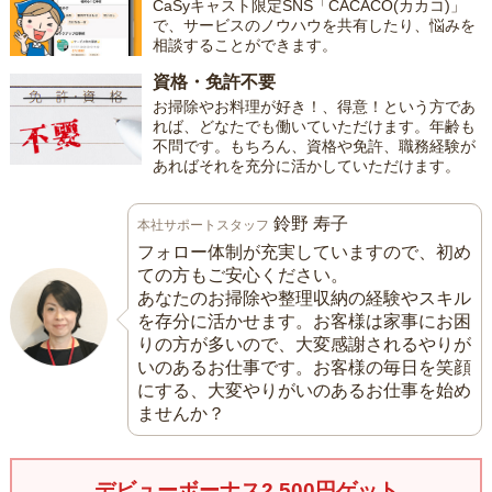
CaSyキャスト限定SNS「CACACO(カカコ)」
で、サービスのノウハウを共有したり、悩みを
相談することができます。
資格・免許不要
お掃除やお料理が好き！、得意！という方であ
れば、どなたでも働いていただけます。年齢も
不問です。もちろん、資格や免許、職務経験が
あればそれを充分に活かしていただけます。
鈴野 寿子
本社サポートスタッフ
フォロー体制が充実していますので、初め
ての方もご安心ください。
あなたのお掃除や整理収納の経験やスキル
を存分に活かせます。お客様は家事にお困
りの方が多いので、大変感謝されるやりが
いのあるお仕事です。お客様の毎日を笑顔
にする、大変やりがいのあるお仕事を始め
ませんか？
デビューボーナス2,500円ゲット