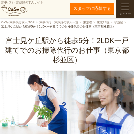
家事代行・家政婦の求人サイト
スタッフに応募する
メニュー
CaSy 家事代行求人 TOP
家事代行・家政婦の求人一覧
東京都
東京23区
杉並区
富士見ケ丘駅から徒歩5分！2LDK一戸建てでのお掃除代行のお仕事（東京都杉並区）
富士見ケ丘駅から徒歩5分！2LDK一戸
建てでのお掃除代行のお仕事（東京都
杉並区）