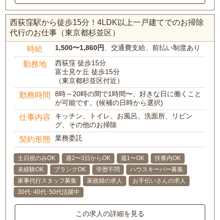
西荻窪駅から徒歩15分！4LDK以上一戸建てでのお掃除
代行のお仕事（東京都杉並区）
1,500〜1,860円
、交通費支給、前払い制度あり
時給
西荻窪 徒歩15分
勤務地
富士見ケ丘 徒歩15分
（東京都杉並区付近）
8時～20時の間で1時間〜、好きな日に働くこと
勤務時間
が可能です。(候補の日時から選択)
キッチン、トイレ、お風呂、洗面所、リビン
仕事内容
グ、その他のお掃除
業務委託
契約形態
土日祝のみOK
週2〜3日からOK
週1〜OK
扶養内OK
未経験OK
ブランクOK
学歴不問
ハウスキーパー募集
家事代行スタッフ募集
家政婦の求人
お手伝いさんの求人
30代･40代･50代活躍中
この求人の詳細を見る