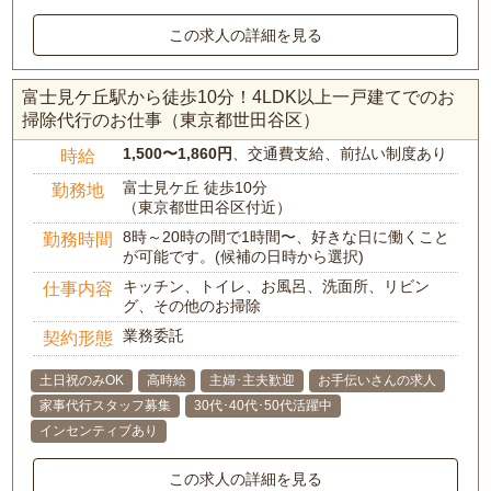
この求人の詳細を見る
富士見ケ丘駅から徒歩10分！4LDK以上一戸建てでのお
掃除代行のお仕事（東京都世田谷区）
1,500〜1,860円
、交通費支給、前払い制度あり
時給
富士見ケ丘 徒歩10分
勤務地
（東京都世田谷区付近）
8時～20時の間で1時間〜、好きな日に働くこと
勤務時間
が可能です。(候補の日時から選択)
キッチン、トイレ、お風呂、洗面所、リビン
仕事内容
グ、その他のお掃除
業務委託
契約形態
土日祝のみOK
高時給
主婦･主夫歓迎
お手伝いさんの求人
家事代行スタッフ募集
30代･40代･50代活躍中
インセンティブあり
この求人の詳細を見る