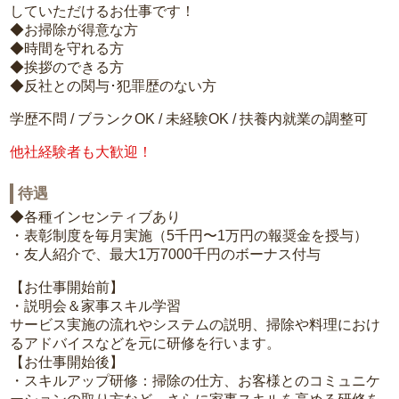
していただけるお仕事です！
◆お掃除が得意な方
◆時間を守れる方
◆挨拶のできる方
◆反社との関与･犯罪歴のない方
学歴不問 / ブランクOK / 未経験OK / 扶養内就業の調整可
他社経験者も大歓迎！
待遇
◆各種インセンティブあり
・表彰制度を毎月実施（5千円〜1万円の報奨金を授与）
・友人紹介で、最大1万7000千円のボーナス付与
【お仕事開始前】
・説明会＆家事スキル学習
サービス実施の流れやシステムの説明、掃除や料理におけ
るアドバイスなどを元に研修を行います。
【お仕事開始後】
・スキルアップ研修：掃除の仕方、お客様とのコミュニケ