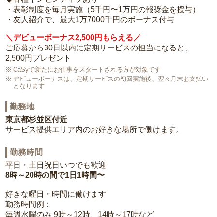
・表彰制度を毎月実施（5千円〜1万円の報奨金を授与）
・友人紹介で、最大1万7000千円のボーナス付与
＼デビューボーナス2,500円もらえる／
ご応募から30日以内に定期サービスの担当になると、
2,500円プレゼント
CaSyで新たにお仕事をスタートされる方が対象です
デビューボーナスは、定期サービスの初回実施後、翌々月末お支払い
となります
勤務地
東京都杉並区付近
サービス提供エリア内のお好きな場所で働けます。
勤務時間
平日・土日祝日いつでも歓迎
8時～20時の間で1日1時間〜
好きな曜日・時間に働けます
勤務時間例：
毎週水曜のみ 9時～12時、14時～17時など