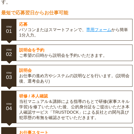
す。
最短で応募翌日からお仕事可能
応募
step
パソコンまたはスマートフォンで、
専用フォーム
から簡単
01
1分入力。
説明会を予約
step
02
ご希望の日時から説明会を予約いただきます。
説明会
step
お仕事の進め方やシステムの説明などを行います。(説明会
03
後、選考会あり)
研修 / 本人確認
当社マニュアル＆講師による指導のもとで研修(家事スキル
step
学習)を修了いただいた後、公的身分証をご提出いただき本
04
人確認サービス「TRUSTDOCK」による反社との関与及び
犯罪歴の有無を確認させていただきます。
お仕事スタート