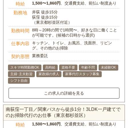
1,500〜1,860円
、交通費支給、前払い制度あり
時給
井荻 徒歩15分
勤務地
荻窪 徒歩15分
（東京都杉並区付近）
8時～20時の間で1時間〜、好きな日に働くこと
勤務時間
が可能です。(候補の日時から選択)
キッチン、トイレ、お風呂、洗面所、リビン
仕事内容
グ、その他のお掃除
業務委託
契約形態
スキマ時間勤務OK
高時給
資格不要
年齢不問
未経験OK
主婦･主夫歓迎
家政婦の求人
家事代行スタッフ募集
シフト自由
この求人の詳細を見る
南荻窪一丁目／関東バスから徒歩1分！3LDK一戸建てで
のお掃除代行のお仕事（東京都杉並区）
1,500〜1,860円
、交通費支給、前払い制度あり
時給