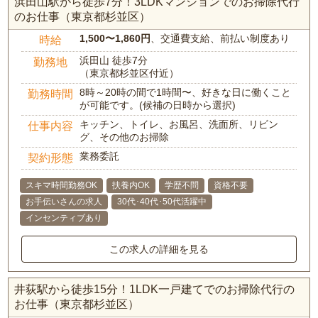
浜田山駅から徒歩7分！3LDKマンションでのお掃除代行
のお仕事（東京都杉並区）
1,500〜1,860円
、交通費支給、前払い制度あり
時給
浜田山 徒歩7分
勤務地
（東京都杉並区付近）
8時～20時の間で1時間〜、好きな日に働くこと
勤務時間
が可能です。(候補の日時から選択)
キッチン、トイレ、お風呂、洗面所、リビン
仕事内容
グ、その他のお掃除
業務委託
契約形態
スキマ時間勤務OK
扶養内OK
学歴不問
資格不要
お手伝いさんの求人
30代･40代･50代活躍中
インセンティブあり
この求人の詳細を見る
井荻駅から徒歩15分！1LDK一戸建てでのお掃除代行の
お仕事（東京都杉並区）