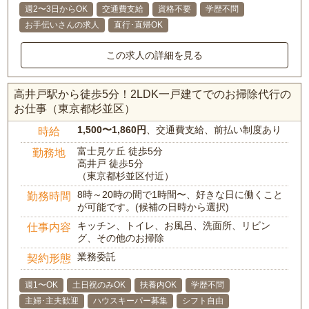
週2〜3日からOK
交通費支給
資格不要
学歴不問
お手伝いさんの求人
直行･直帰OK
この求人の詳細を見る
高井戸駅から徒歩5分！2LDK一戸建てでのお掃除代行の
お仕事（東京都杉並区）
1,500〜1,860円
、交通費支給、前払い制度あり
時給
富士見ケ丘 徒歩5分
勤務地
高井戸 徒歩5分
（東京都杉並区付近）
8時～20時の間で1時間〜、好きな日に働くこと
勤務時間
が可能です。(候補の日時から選択)
キッチン、トイレ、お風呂、洗面所、リビン
仕事内容
グ、その他のお掃除
業務委託
契約形態
週1〜OK
土日祝のみOK
扶養内OK
学歴不問
主婦･主夫歓迎
ハウスキーパー募集
シフト自由