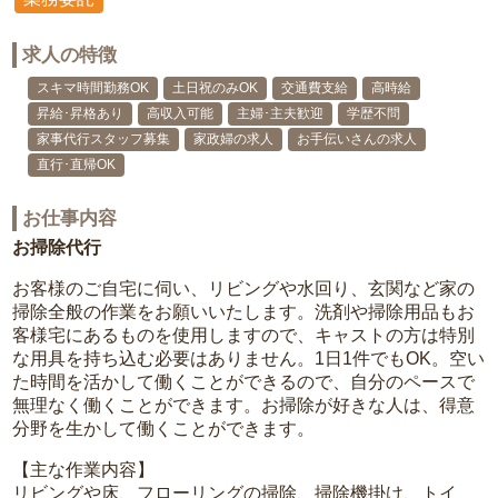
求人の特徴
スキマ時間勤務OK
土日祝のみOK
交通費支給
高時給
昇給･昇格あり
高収入可能
主婦･主夫歓迎
学歴不問
家事代行スタッフ募集
家政婦の求人
お手伝いさんの求人
直行･直帰OK
お仕事内容
お掃除代行
お客様のご自宅に伺い、リビングや水回り、玄関など家の
掃除全般の作業をお願いいたします。洗剤や掃除用品もお
客様宅にあるものを使用しますので、キャストの方は特別
な用具を持ち込む必要はありません。1日1件でもOK。空い
た時間を活かして働くことができるので、自分のペースで
無理なく働くことができます。お掃除が好きな人は、得意
分野を生かして働くことができます。
【主な作業内容】
リビングや床、フローリングの掃除、掃除機掛け、トイ