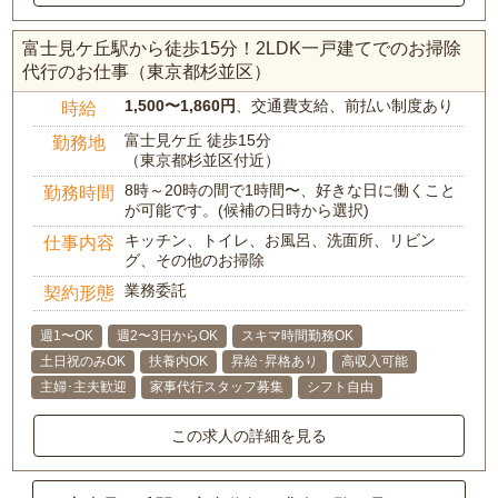
富士見ケ丘駅から徒歩15分！2LDK一戸建てでのお掃除
代行のお仕事（東京都杉並区）
1,500〜1,860円
、交通費支給、前払い制度あり
時給
富士見ケ丘 徒歩15分
勤務地
（東京都杉並区付近）
8時～20時の間で1時間〜、好きな日に働くこと
勤務時間
が可能です。(候補の日時から選択)
キッチン、トイレ、お風呂、洗面所、リビン
仕事内容
グ、その他のお掃除
業務委託
契約形態
週1〜OK
週2〜3日からOK
スキマ時間勤務OK
土日祝のみOK
扶養内OK
昇給･昇格あり
高収入可能
主婦･主夫歓迎
家事代行スタッフ募集
シフト自由
この求人の詳細を見る