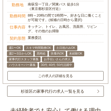
南荻窪一丁目／関東バス 徒歩1分
勤務地
（東京都杉並区付近）
8時～20時の間で1時間〜、好きな日に働くこと
勤務時間
が可能です。(候補の日時から選択)
キッチン、トイレ、お風呂、洗面所、リビン
仕事内容
グ、その他のお掃除
業務委託
契約形態
週1〜OK
スキマ時間勤務OK
土日祝のみOK
週2〜3日からOK
高時給
扶養内OK
未経験OK
家事代行スタッフ募集
お手伝いさんの求人
ハウスキーパー募集
30代･40代･50代活躍中
この求人の詳細を見る
杉並区の家事代行の求人一覧を見る
未経験者でも安心して働ける理由