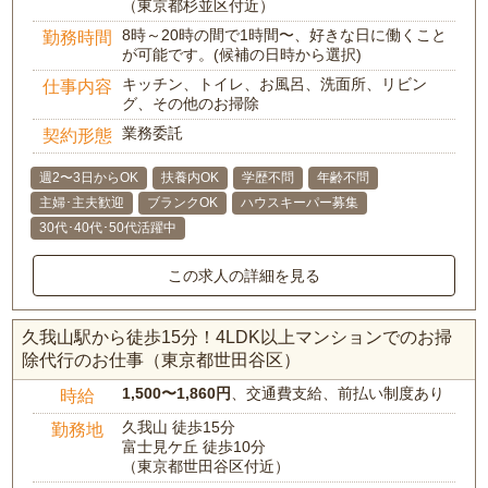
（東京都杉並区付近）
8時～20時の間で1時間〜、好きな日に働くこと
勤務時間
が可能です。(候補の日時から選択)
キッチン、トイレ、お風呂、洗面所、リビン
仕事内容
グ、その他のお掃除
業務委託
契約形態
週2〜3日からOK
扶養内OK
学歴不問
年齢不問
主婦･主夫歓迎
ブランクOK
ハウスキーパー募集
30代･40代･50代活躍中
この求人の詳細を見る
久我山駅から徒歩15分！4LDK以上マンションでのお掃
除代行のお仕事（東京都世田谷区）
1,500〜1,860円
、交通費支給、前払い制度あり
時給
久我山 徒歩15分
勤務地
富士見ケ丘 徒歩10分
（東京都世田谷区付近）