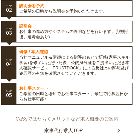
説明会を予約
step
02
ご希望の日時から説明会を予約いただきます。
説明会
step
お仕事の進め方やシステムの説明などを行います。(説明会
03
後、選考会あり)
研修 / 本人確認
当社マニュアル＆講師による指導のもとで研修(家事スキル
step
学習)を修了いただいた後、公的身分証をご提出いただき本
04
人確認サービス「TRUSTDOCK」による反社との関与及び
犯罪歴の有無を確認させていただきます。
お仕事スタート
step
ご希望の日時と場所でお仕事スタート。最短で応募翌日か
05
らお仕事可能♪
CaSyではたらくメリットなど求人概要のご案内
家事代行求人TOP