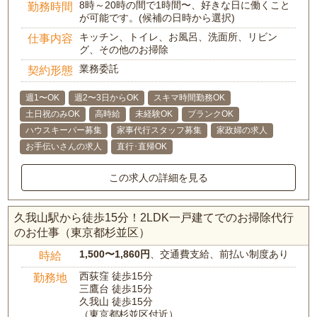
8時～20時の間で1時間〜、好きな日に働くこと
勤務時間
が可能です。(候補の日時から選択)
キッチン、トイレ、お風呂、洗面所、リビン
仕事内容
グ、その他のお掃除
業務委託
契約形態
週1〜OK
週2〜3日からOK
スキマ時間勤務OK
土日祝のみOK
高時給
未経験OK
ブランクOK
ハウスキーパー募集
家事代行スタッフ募集
家政婦の求人
お手伝いさんの求人
直行･直帰OK
この求人の詳細を見る
久我山駅から徒歩15分！2LDK一戸建てでのお掃除代行
のお仕事（東京都杉並区）
1,500〜1,860円
、交通費支給、前払い制度あり
時給
西荻窪 徒歩15分
勤務地
三鷹台 徒歩15分
久我山 徒歩15分
（東京都杉並区付近）