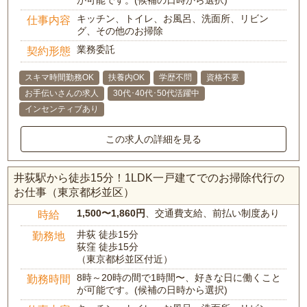
が可能です。(候補の日時から選択)
キッチン、トイレ、お風呂、洗面所、リビン
仕事内容
グ、その他のお掃除
業務委託
契約形態
スキマ時間勤務OK
扶養内OK
学歴不問
資格不要
お手伝いさんの求人
30代･40代･50代活躍中
インセンティブあり
この求人の詳細を見る
井荻駅から徒歩15分！1LDK一戸建てでのお掃除代行の
お仕事（東京都杉並区）
1,500〜1,860円
、交通費支給、前払い制度あり
時給
井荻 徒歩15分
勤務地
荻窪 徒歩15分
（東京都杉並区付近）
8時～20時の間で1時間〜、好きな日に働くこと
勤務時間
が可能です。(候補の日時から選択)