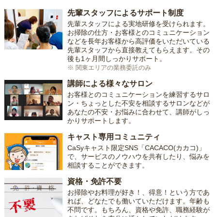
先輩スタッフによるサポート制度
先輩スタッフによる実地研修を受けられます。
お掃除の仕方・お客様とのコミュニケーション
などを長年お客様から高評価をいただいている
先輩スタッフから直接教えてもらえます。その
後も1ヶ月間しっかりサポート。
※ 関東エリアの業務委託のみ
講師による様々なサロン
お客様とのコミュニケーションを練習するサロ
ン・ちょっとした不安を相談するサロンなどが
あなたの不安・お悩みに合わせて、講師がしっ
かりサポートします。
キャスト専用コミュニティ
CaSyキャスト限定SNS「CACACO(カカコ)」
で、サービスのノウハウを共有したり、悩みを
相談することができます。
資格・免許不要
お掃除やお料理が好き！、得意！という方であ
れば、どなたでも働いていただけます。年齢も
不問です。もちろん、資格や免許、職務経験が