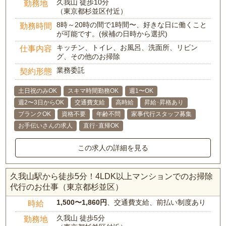
久我山 徒歩10分
勤務地
（東京都杉並区付近）
8時～20時の間で1時間〜、好きな日に働くこと
勤務時間
が可能です。(候補の日時から選択)
キッチン、トイレ、お風呂、洗面所、リビン
仕事内容
グ、その他のお掃除
業務委託
契約形態
土日祝のみOK
スキマ時間勤務OK
週1〜OK
週2〜3日からOK
交通費支給
高時給
昇給･昇格あり
ブランクOK
資格不要
年齢不問
家事代行スタッフ募集
お手伝いさんの求人
直行･直帰OK
この求人の詳細を見る
久我山駅から徒歩5分！4LDK以上マンションでのお掃除
代行のお仕事（東京都杉並区）
1,500〜1,860円
、交通費支給、前払い制度あり
時給
久我山 徒歩5分
勤務地