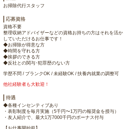
お掃除代行スタッフ
応募資格
資格不要
整理収納アドバイザーなどの資格お持ちの方はそれを活か
していただけるお仕事です！
◆お掃除が得意な方
◆時間を守れる方
◆挨拶のできる方
◆反社との関与･犯罪歴のない方
学歴不問 / ブランクOK / 未経験OK / 扶養内就業の調整可
他社経験者も大歓迎！
待遇
◆各種インセンティブあり
・表彰制度を毎月実施（5千円〜1万円の報奨金を授与）
・友人紹介で、最大1万7000千円のボーナス付与
【お仕事開始前】