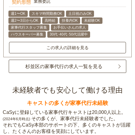
業務委託
契約形態
週1〜OK
スキマ時間勤務OK
土日祝のみOK
週2〜3日からOK
高時給
扶養内OK
未経験OK
家事代行スタッフ募集
お手伝いさんの求人
ハウスキーパー募集
30代･40代･50代活躍中
この求人の詳細を見る
杉並区の家事代行の求人一覧を見る
未経験者でも安心して働ける理由
キャストの多くが家事代行未経験
CaSyに登録している家事代行キャストは20,000人以上。
その多くが、家事代行未経験者でした。
(2024年6月時点)
それでもCaSy本部のサポートの下、多くのキャストが活躍
し、たくさんのお客様を笑顔にしています。