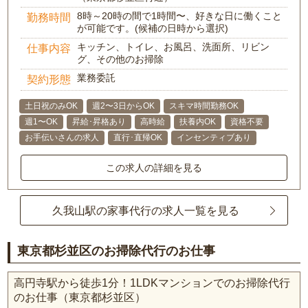
8時～20時の間で1時間〜、好きな日に働くこと
勤務時間
が可能です。(候補の日時から選択)
キッチン、トイレ、お風呂、洗面所、リビン
仕事内容
グ、その他のお掃除
業務委託
契約形態
土日祝のみOK
週2〜3日からOK
スキマ時間勤務OK
週1〜OK
昇給･昇格あり
高時給
扶養内OK
資格不要
お手伝いさんの求人
直行･直帰OK
インセンティブあり
この求人の詳細を見る
久我山駅の家事代行の求人一覧を見る
東京都杉並区のお掃除代行のお仕事
高円寺駅から徒歩1分！1LDKマンションでのお掃除代行
のお仕事（東京都杉並区）