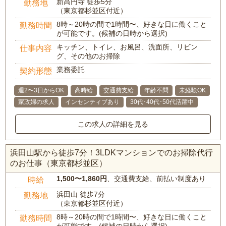
新高円寺 徒歩5分
勤務地
（東京都杉並区付近）
8時～20時の間で1時間〜、好きな日に働くこと
勤務時間
が可能です。(候補の日時から選択)
キッチン、トイレ、お風呂、洗面所、リビン
仕事内容
グ、その他のお掃除
業務委託
契約形態
週2〜3日からOK
高時給
交通費支給
年齢不問
未経験OK
家政婦の求人
インセンティブあり
30代･40代･50代活躍中
この求人の詳細を見る
浜田山駅から徒歩7分！3LDKマンションでのお掃除代行
のお仕事（東京都杉並区）
1,500〜1,860円
、交通費支給、前払い制度あり
時給
浜田山 徒歩7分
勤務地
（東京都杉並区付近）
8時～20時の間で1時間〜、好きな日に働くこと
勤務時間