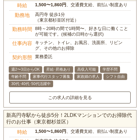
1,500〜1,860円
、交通費支給、前払い制度あり
時給
高円寺 徒歩1分
勤務地
（東京都杉並区付近）
8時～20時の間で1時間〜、好きな日に働くこと
勤務時間
が可能です。(候補の日時から選択)
キッチン、トイレ、お風呂、洗面所、リビン
仕事内容
グ、その他のお掃除
業務委託
契約形態
週2〜3日からOK
昇給･昇格あり
高収入可能
学歴不問
年齢不問
家事代行スタッフ募集
家政婦の求人
シフト自由
30代･40代･50代活躍中
この求人の詳細を見る
新高円寺駅から徒歩5分！2LDKマンションでのお掃除代
行のお仕事（東京都杉並区）
1,500〜1,860円
、交通費支給、前払い制度あり
時給