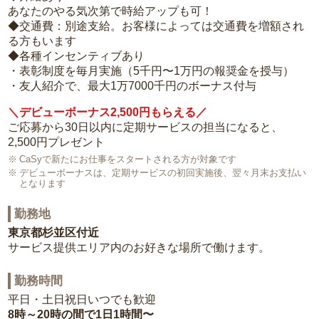
あなたのやる気次第で時給アップも可！
◆交通費：別途支給。お客様によっては交通費を増額され
る方もいます
◆各種インセンティブあり
・表彰制度を毎月実施（5千円〜1万円の報奨金を授与）
・友人紹介で、最大1万7000千円のボーナス付与
＼デビューボーナス2,500円もらえる／
ご応募から30日以内に定期サービスの担当になると、
2,500円プレゼント
CaSyで新たにお仕事をスタートされる方が対象です
デビューボーナスは、定期サービスの初回実施後、翌々月末お支払い
となります
勤務地
東京都杉並区付近
サービス提供エリア内のお好きな場所で働けます。
勤務時間
平日・土日祝日いつでも歓迎
8時～20時の間で1日1時間〜