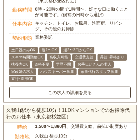
（東京都杉並区付近）
8時～20時の間で1時間〜、好きな日に働くこと
勤務時間
が可能です。(候補の日時から選択)
キッチン、トイレ、お風呂、洗面所、リビン
仕事内容
グ、その他のお掃除
業務委託
契約形態
土日祝のみOK
週1〜OK
週2〜3日からOK
スキマ時間勤務OK
高収入可能
交通費支給
昇給･昇格あり
扶養内OK
資格不要
学歴不問
お手伝いさんの求人
家政婦の求人
ハウスキーパー募集
家事代行スタッフ募集
直行･直帰OK
この求人の詳細を見る
久我山駅から徒歩10分！1LDKマンションでのお掃除代
行のお仕事（東京都杉並区）
1,500〜1,860円
、交通費支給、前払い制度あり
時給
久我山 徒歩10分
勤務地