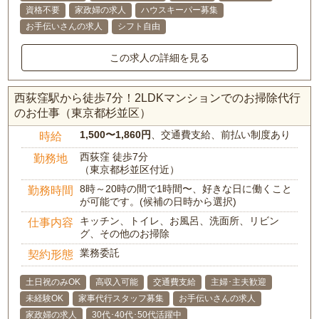
資格不要
家政婦の求人
ハウスキーパー募集
お手伝いさんの求人
シフト自由
この求人の詳細を見る
西荻窪駅から徒歩7分！2LDKマンションでのお掃除代行
のお仕事（東京都杉並区）
1,500〜1,860円
、交通費支給、前払い制度あり
時給
西荻窪 徒歩7分
勤務地
（東京都杉並区付近）
8時～20時の間で1時間〜、好きな日に働くこと
勤務時間
が可能です。(候補の日時から選択)
キッチン、トイレ、お風呂、洗面所、リビン
仕事内容
グ、その他のお掃除
業務委託
契約形態
土日祝のみOK
高収入可能
交通費支給
主婦･主夫歓迎
未経験OK
家事代行スタッフ募集
お手伝いさんの求人
家政婦の求人
30代･40代･50代活躍中