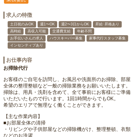
求人の特徴
土日祝のみOK
週1〜OK
週2〜3日からOK
昇給･昇格あり
高時給
高収入可能
交通費支給
年齢不問
お手伝いさんの求人
ハウスキーパー募集
家事代行スタッフ募集
インセンティブあり
お仕事内容
お掃除代行
お客様のご自宅を訪問し、お風呂や洗面所のお掃除、部屋
全体の整理整頓など一般の掃除業務をお願いいたします。
掃除は、用具・洗剤を含めて、全て事前にお客様にご準備
いただいたもので行います。1回1時間からでもOK。
希望のエリアで無理なく働くことができます。
【主な作業内容】
■お部屋全体の清掃
・リビングや子供部屋などの掃除機がけ、整理整頓、衣類
などのお洗濯