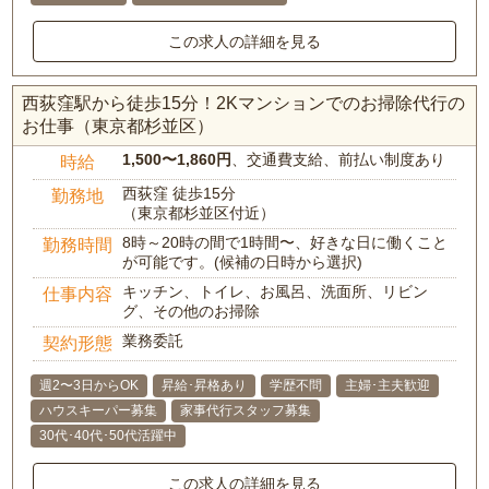
この求人の詳細を見る
西荻窪駅から徒歩15分！2Kマンションでのお掃除代行の
お仕事（東京都杉並区）
1,500〜1,860円
、交通費支給、前払い制度あり
時給
西荻窪 徒歩15分
勤務地
（東京都杉並区付近）
8時～20時の間で1時間〜、好きな日に働くこと
勤務時間
が可能です。(候補の日時から選択)
キッチン、トイレ、お風呂、洗面所、リビン
仕事内容
グ、その他のお掃除
業務委託
契約形態
週2〜3日からOK
昇給･昇格あり
学歴不問
主婦･主夫歓迎
ハウスキーパー募集
家事代行スタッフ募集
30代･40代･50代活躍中
この求人の詳細を見る