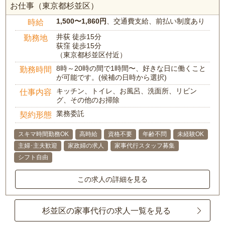
お仕事（東京都杉並区）
1,500〜1,860円
、交通費支給、前払い制度あり
時給
井荻 徒歩15分
勤務地
荻窪 徒歩15分
（東京都杉並区付近）
8時～20時の間で1時間〜、好きな日に働くこと
勤務時間
が可能です。(候補の日時から選択)
キッチン、トイレ、お風呂、洗面所、リビン
仕事内容
グ、その他のお掃除
業務委託
契約形態
スキマ時間勤務OK
高時給
資格不要
年齢不問
未経験OK
主婦･主夫歓迎
家政婦の求人
家事代行スタッフ募集
シフト自由
この求人の詳細を見る
杉並区の家事代行の求人一覧を見る