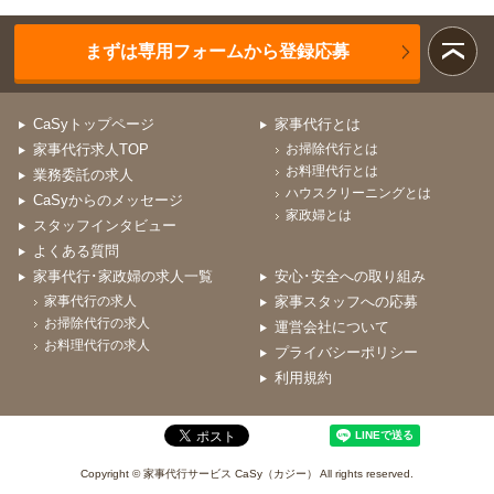
まずは専用フォームから登録応募
CaSyトップページ
家事代行とは
家事代行求人TOP
お掃除代行とは
お料理代行とは
業務委託の求人
ハウスクリーニングとは
CaSyからのメッセージ
家政婦とは
スタッフインタビュー
よくある質問
家事代行･家政婦の求人一覧
安心･安全への取り組み
家事代行の求人
家事スタッフへの応募
お掃除代行の求人
運営会社について
お料理代行の求人
プライバシーポリシー
利用規約
Copyright © 家事代行サービス CaSy（カジー） All rights reserved.