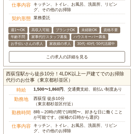
キッチン、トイレ、お風呂、洗面所、リビン
仕事内容
グ、その他のお掃除
業務委託
契約形態
週1〜OK
高収入可能
ブランクOK
未経験OK
資格不要
年齢不問
家事代行スタッフ募集
ハウスキーパー募集
お手伝いさんの求人
家政婦の求人
30代･40代･50代活躍中
この求人の詳細を見る
西荻窪駅から徒歩10分！4LDK以上一戸建てでのお掃除
代行のお仕事（東京都杉並区）
1,500〜1,860円
、交通費支給、前払い制度あり
時給
西荻窪 徒歩10分
勤務地
（東京都杉並区付近）
8時～20時の間で1時間〜、好きな日に働くこと
勤務時間
が可能です。(候補の日時から選択)
キッチン、トイレ、お風呂、洗面所、リビン
仕事内容
グ、その他のお掃除