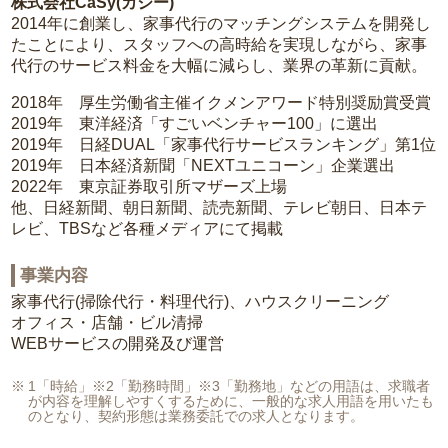
株式会社CaSy(カジー)
2014年に創業し、家事代行のマッチングシステムを開発し
たことにより、スタッフへの高時給を実現しながら、家事
代行のサービス料金を大幅に減らし、業界の革新に貢献。
2018年 厚生労働省主催イクメンアワード特別奨励賞受賞
2019年 東洋経済「すごいベンチャー100」に選出
2019年 日経DUAL「家事代行サービスランキング」第1位
2019年 日本経済新聞「NEXTユニコーン」企業選出
2022年 東京証券取引所マザーズ上場
他、日経新聞、朝日新聞、読売新聞、テレビ朝日、日本テ
レビ、TBSなど各種メディアにて掲載
事業内容
家事代行(掃除代行・料理代行)、ハウスクリーニング
オフィス・店舗・ビル清掃
WEBサービスの開発及び運営
1「時給」※2「勤務時間」※3「勤務地」などの用語は、求職者
が内容を理解しやすくするために、一般的な求人用語を用いたも
のとなり、契約形態は業務委託での求人となります。