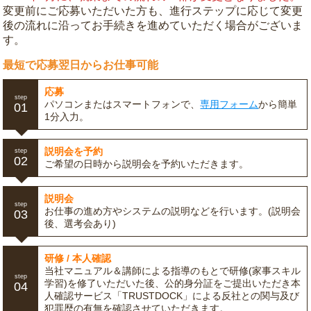
変更前にご応募いただいた方も、進行ステップに応じて変更
後の流れに沿ってお手続きを進めていただく場合がございま
す。
最短で応募翌日からお仕事可能
応募
step
パソコンまたはスマートフォンで、
専用フォーム
から簡単
01
1分入力。
説明会を予約
step
02
ご希望の日時から説明会を予約いただきます。
説明会
step
お仕事の進め方やシステムの説明などを行います。(説明会
03
後、選考会あり)
研修 / 本人確認
当社マニュアル＆講師による指導のもとで研修(家事スキル
step
学習)を修了いただいた後、公的身分証をご提出いただき本
04
人確認サービス「TRUSTDOCK」による反社との関与及び
犯罪歴の有無を確認させていただきます。