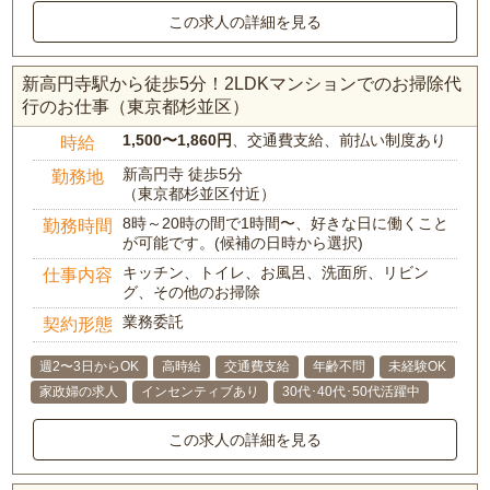
この求人の詳細を見る
新高円寺駅から徒歩5分！2LDKマンションでのお掃除代
行のお仕事（東京都杉並区）
1,500〜1,860円
、交通費支給、前払い制度あり
時給
新高円寺 徒歩5分
勤務地
（東京都杉並区付近）
8時～20時の間で1時間〜、好きな日に働くこと
勤務時間
が可能です。(候補の日時から選択)
キッチン、トイレ、お風呂、洗面所、リビン
仕事内容
グ、その他のお掃除
業務委託
契約形態
週2〜3日からOK
高時給
交通費支給
年齢不問
未経験OK
家政婦の求人
インセンティブあり
30代･40代･50代活躍中
この求人の詳細を見る