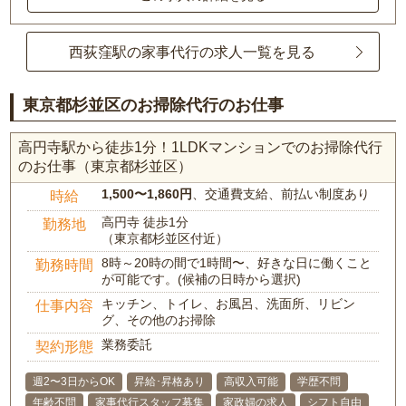
西荻窪駅の家事代行の求人一覧を見る
東京都杉並区のお掃除代行のお仕事
高円寺駅から徒歩1分！1LDKマンションでのお掃除代行
のお仕事（東京都杉並区）
1,500〜1,860円
、交通費支給、前払い制度あり
時給
高円寺 徒歩1分
勤務地
（東京都杉並区付近）
8時～20時の間で1時間〜、好きな日に働くこと
勤務時間
が可能です。(候補の日時から選択)
キッチン、トイレ、お風呂、洗面所、リビン
仕事内容
グ、その他のお掃除
業務委託
契約形態
週2〜3日からOK
昇給･昇格あり
高収入可能
学歴不問
年齢不問
家事代行スタッフ募集
家政婦の求人
シフト自由