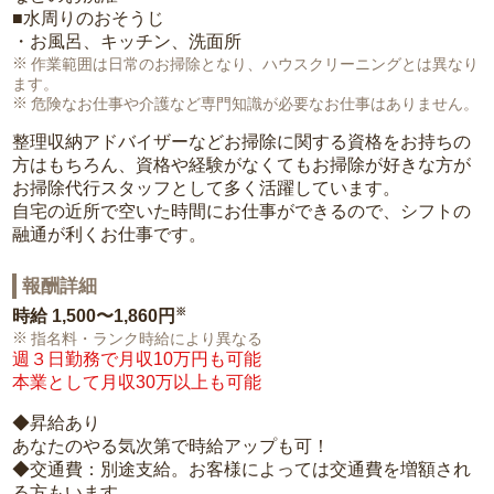
■水周りのおそうじ
・お風呂、キッチン、洗面所
作業範囲は日常のお掃除となり、ハウスクリーニングとは異なり
ます。
危険なお仕事や介護など専門知識が必要なお仕事はありません。
整理収納アドバイザーなどお掃除に関する資格をお持ちの
方はもちろん、資格や経験がなくてもお掃除が好きな方が
お掃除代行スタッフとして多く活躍しています。
自宅の近所で空いた時間にお仕事ができるので、シフトの
融通が利くお仕事です。
報酬詳細
※
時給
1,500〜1,860円
指名料・ランク時給により異なる
週３日勤務で月収10万円も可能
本業として月収30万以上も可能
◆昇給あり
あなたのやる気次第で時給アップも可！
◆交通費：別途支給。お客様によっては交通費を増額され
る方もいます