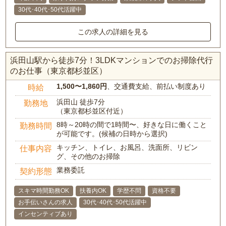
30代･40代･50代活躍中
この求人の詳細を見る
浜田山駅から徒歩7分！3LDKマンションでのお掃除代行
のお仕事（東京都杉並区）
1,500〜1,860円
、交通費支給、前払い制度あり
時給
浜田山 徒歩7分
勤務地
（東京都杉並区付近）
8時～20時の間で1時間〜、好きな日に働くこと
勤務時間
が可能です。(候補の日時から選択)
キッチン、トイレ、お風呂、洗面所、リビン
仕事内容
グ、その他のお掃除
業務委託
契約形態
スキマ時間勤務OK
扶養内OK
学歴不問
資格不要
お手伝いさんの求人
30代･40代･50代活躍中
インセンティブあり