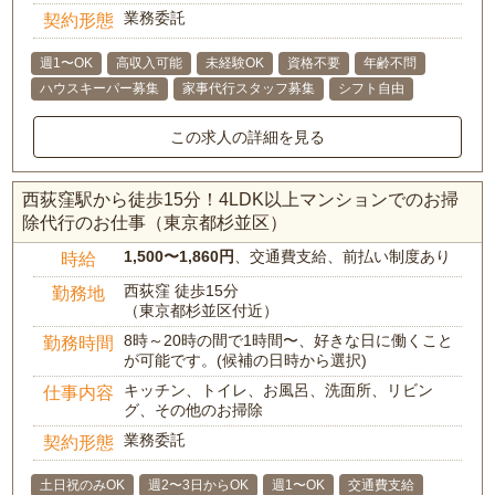
業務委託
契約形態
週1〜OK
高収入可能
未経験OK
資格不要
年齢不問
ハウスキーパー募集
家事代行スタッフ募集
シフト自由
この求人の詳細を見る
西荻窪駅から徒歩15分！4LDK以上マンションでのお掃
除代行のお仕事（東京都杉並区）
1,500〜1,860円
、交通費支給、前払い制度あり
時給
西荻窪 徒歩15分
勤務地
（東京都杉並区付近）
8時～20時の間で1時間〜、好きな日に働くこと
勤務時間
が可能です。(候補の日時から選択)
キッチン、トイレ、お風呂、洗面所、リビン
仕事内容
グ、その他のお掃除
業務委託
契約形態
土日祝のみOK
週2〜3日からOK
週1〜OK
交通費支給