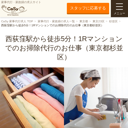
家事代行・家政婦の求人サイト
スタッフに応募する
メニュー
CaSy 家事代行求人 TOP
家事代行・家政婦の求人一覧
東京都
東京23区
杉並区
西荻窪駅から徒歩5分！1Rマンションでのお掃除代行のお仕事（東京都杉並区）
西荻窪駅から徒歩5分！1Rマンション
でのお掃除代行のお仕事（東京都杉並
区）