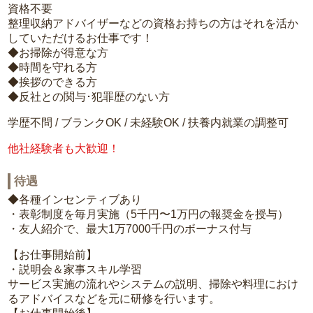
資格不要
整理収納アドバイザーなどの資格お持ちの方はそれを活か
していただけるお仕事です！
◆お掃除が得意な方
◆時間を守れる方
◆挨拶のできる方
◆反社との関与･犯罪歴のない方
学歴不問 / ブランクOK / 未経験OK / 扶養内就業の調整可
他社経験者も大歓迎！
待遇
◆各種インセンティブあり
・表彰制度を毎月実施（5千円〜1万円の報奨金を授与）
・友人紹介で、最大1万7000千円のボーナス付与
【お仕事開始前】
・説明会＆家事スキル学習
サービス実施の流れやシステムの説明、掃除や料理におけ
るアドバイスなどを元に研修を行います。