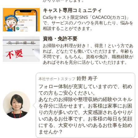
かりサポートします。
キャスト専用コミュニティ
CaSyキャスト限定SNS「CACACO(カカコ)」
で、サービスのノウハウを共有したり、悩みを
相談することができます。
資格・免許不要
お掃除やお料理が好き！、得意！という方であ
れば、どなたでも働いていただけます。年齢も
不問です。もちろん、資格や免許、職務経験が
あればそれを充分に活かしていただけます。
鈴野 寿子
本社サポートスタッフ
フォロー体制が充実していますので、初め
ての方もご安心ください。
あなたのお掃除や整理収納の経験やスキル
を存分に活かせます。お客様は家事にお困
りの方が多いので、大変感謝されるやりが
いのあるお仕事です。お客様の毎日を笑顔
にする、大変やりがいのあるお仕事を始め
ませんか？