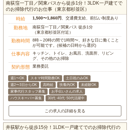
南荻窪一丁目／関東バスから徒歩1分！3LDK一戸建てで
のお掃除代行のお仕事（東京都杉並区）
1,500〜1,860円
、交通費支給、前払い制度あり
時給
南荻窪一丁目／関東バス 徒歩1分
勤務地
（東京都杉並区付近）
8時～20時の間で1時間〜、好きな日に働くこと
勤務時間
が可能です。(候補の日時から選択)
キッチン、トイレ、お風呂、洗面所、リビン
仕事内容
グ、その他のお掃除
業務委託
契約形態
週1〜OK
スキマ時間勤務OK
土日祝のみOK
週2〜3日からOK
高時給
扶養内OK
未経験OK
家事代行スタッフ募集
お手伝いさんの求人
ハウスキーパー募集
30代･40代･50代活躍中
この求人の詳細を見る
井荻駅から徒歩15分！1LDK一戸建てでのお掃除代行の