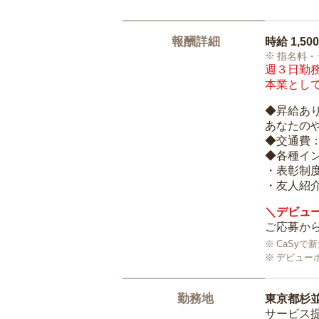
報酬詳細
時給
1,50
指名料・
週３日勤務
本業として
◆昇給あ
あなたの
◆交通費
◆各種イ
・表彰制
・友人紹介
＼デビュー
ご応募から
CaSy
デビュー
勤務地
東京都杉
サービス