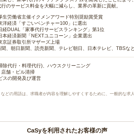
代行のサービス料金を大幅に減らし、業界の革新に貢献。
 厚生労働省主催イクメンアワード特別奨励賞受賞
 東洋経済「すごいベンチャー100」に選出
 日経DUAL「家事代行サービスランキング」第1位
 日本経済新聞「NEXTユニコーン」企業選出
 東京証券取引所マザーズ上場
新聞、朝日新聞、読売新聞、テレビ朝日、日本テレビ、TBSな
掃除代行・料理代行)、ハウスクリーニング
・店舗・ビル清掃
ービスの開発及び運営
地」などの用語は、求職者が内容を理解しやすくするために、一般的な求
CaSyを利用されたお客様の声