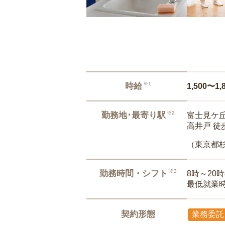
※1
時給
1,500〜1,
※2
勤務地･最寄り駅
富士見ケ丘
高井戸 徒
（東京都
※3
勤務時間・シフト
8時～20
最低就業
契約形態
業務委託