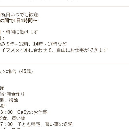
日祝日いつでも歓迎
時の間で1日1時間〜
日・時間に働けます
例：
み 9時～12時、14時～17時など
ライフスタイルに合わせて、自由にお仕事ができます
んの場合（45歳）
起床
弁当･朝食作り
洗濯、掃除
移動
13：00 CaSyのお仕事
 昼食、買い物
～17：00 子ども帰宅、習い事の送迎