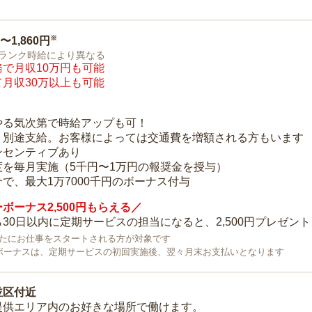
※
0〜1,860円
ランク時給により異なる
で月収10万円も可能
月収30万以上も可能
り
やる気次第で時給アップも可！
：別途支給。お客様によっては交通費を増額される方もいます
ンセンティブあり
度を毎月実施（5千円〜1万円の報奨金を授与）
で、最大1万7000千円のボーナス付与
ボーナス2,500円もらえる／
30日以内に定期サービスの担当になると、2,500円プレゼント
で新たにお仕事をスタートされる方が対象です
ボーナスは、定期サービスの初回実施後、翌々月末お支払いとなります
並区付近
提供エリア内のお好きな場所で働けます。