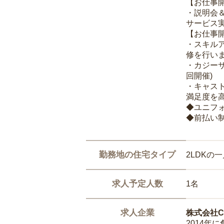
【お仕事
・説明会
サービス
【お仕事
・スキル
修を行いま
・カジー
回開催)
・キャス
満足度を高
◆ユニフ
◆前払い
勤務地の住宅タイプ
2LDKの
求人予定人数
1名
求人企業
株式会社Ca
2014