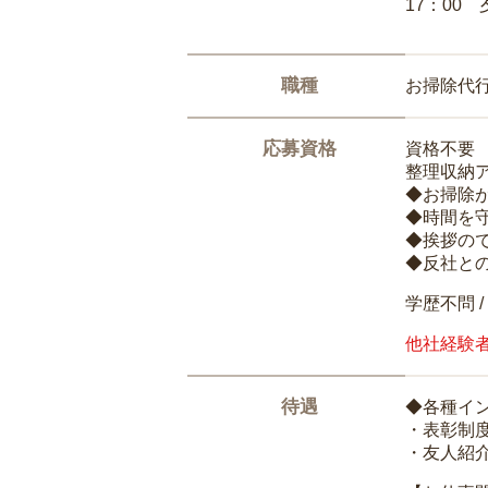
17：00
職種
お掃除代
応募資格
資格不要
整理収納
◆お掃除
◆時間を
◆挨拶の
◆反社と
学歴不問 /
他社経験
待遇
◆各種イ
・表彰制
・友人紹介