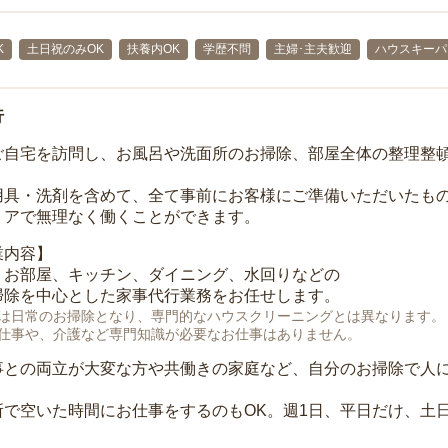
K
土日祝のみOK
扶養内OK
学歴不問
主婦･主夫歓迎
ハウスキーパ
行
ご自宅を訪問し、お風呂や洗面所のお掃除、部屋全体の整理整
用具・洗剤を含めて、全て事前にお客様にご準備いただいたもの
リアで無理なく働くことができます。
業内容】
、お部屋、キッチン、ダイニング、水回りなどの
掃除を中心とした家事代行業務をお任せします。
は日常のお掃除となり、専門的なハウスクリーニングとは異なります。
仕事や、介護など専門知識が必要なお仕事はありません。
事との両立が大変な方や共働きの家庭など、自分のお掃除で人
所で空いた時間にお仕事をするのもOK。週1日、平日だけ、土