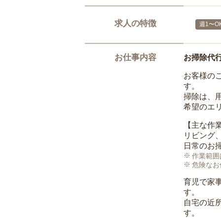
求人の特徴
週1〜O
お仕事内容
お掃除代
お客様の
す。
掃除は、
希望のエ
【主な作
リビング
日常のお
作業範囲
危険なお
育児で家
す。
自宅の近
す。