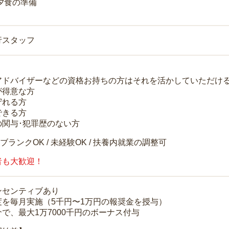
 夕食の準備
行スタッフ
アドバイザーなどの資格お持ちの方はそれを活かしていただけ
が得意な方
守れる方
できる方
の関与･犯罪歴のない方
 ブランクOK / 未経験OK / 扶養内就業の調整可
者も大歓迎！
ンセンティブあり
度を毎月実施（5千円〜1万円の報奨金を授与）
で、最大1万7000千円のボーナス付与