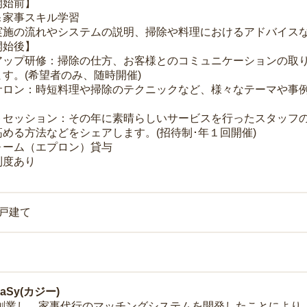
開始前】
＆家事スキル学習
実施の流れやシステムの説明、掃除や料理におけるアドバイス
開始後】
アップ研修：掃除の仕方、お客様とのコミュニケーションの取
す。(希望者のみ、随時開催)
サロン：時短料理や掃除のテクニックなど、様々なテーマや事例
トセッション：その年に素晴らしいサービスを行ったスタッフ
める方法などをシェアします。(招待制･年１回開催)
ォーム（エプロン）貸与
制度あり
一戸建て
Sy(カジー)
年に創業し、家事代行のマッチングシステムを開発したことによ