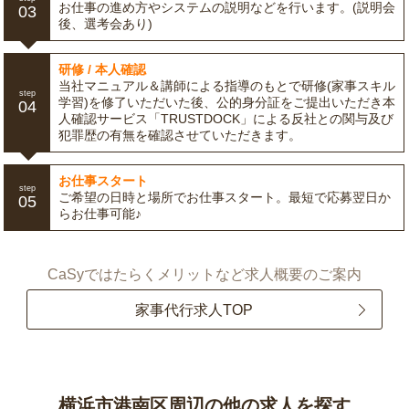
お仕事の進め方やシステムの説明などを行います。(説明会
03
後、選考会あり)
研修 / 本人確認
当社マニュアル＆講師による指導のもとで研修(家事スキル
step
学習)を修了いただいた後、公的身分証をご提出いただき本
04
人確認サービス「TRUSTDOCK」による反社との関与及び
犯罪歴の有無を確認させていただきます。
お仕事スタート
step
ご希望の日時と場所でお仕事スタート。最短で応募翌日か
05
らお仕事可能♪
CaSyではたらくメリットなど求人概要のご案内
家事代行求人TOP
横浜市港南区周辺の他の求人を探す