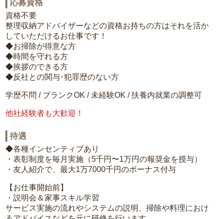
応募資格
資格不要
整理収納アドバイザーなどの資格お持ちの方はそれを活か
していただけるお仕事です！
◆お掃除が得意な方
◆時間を守れる方
◆挨拶のできる方
◆反社との関与･犯罪歴のない方
学歴不問 / ブランクOK / 未経験OK / 扶養内就業の調整可
他社経験者も大歓迎！
待遇
◆各種インセンティブあり
・表彰制度を毎月実施（5千円〜1万円の報奨金を授与）
・友人紹介で、最大1万7000千円のボーナス付与
【お仕事開始前】
・説明会＆家事スキル学習
サービス実施の流れやシステムの説明、掃除や料理におけ
るアドバイスなどを元に研修を行います。