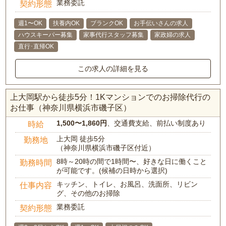
業務委託
契約形態
週1〜OK
扶養内OK
ブランクOK
お手伝いさんの求人
ハウスキーパー募集
家事代行スタッフ募集
家政婦の求人
直行･直帰OK
この求人の詳細を見る
上大岡駅から徒歩5分！1Kマンションでのお掃除代行の
お仕事（神奈川県横浜市磯子区）
1,500〜1,860円
、交通費支給、前払い制度あり
時給
上大岡 徒歩5分
勤務地
（神奈川県横浜市磯子区付近）
8時～20時の間で1時間〜、好きな日に働くこと
勤務時間
が可能です。(候補の日時から選択)
キッチン、トイレ、お風呂、洗面所、リビン
仕事内容
グ、その他のお掃除
業務委託
契約形態