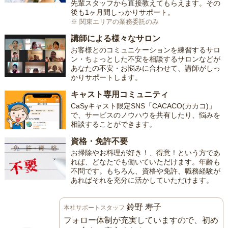
先輩スタッフから直接教えてもらえます。その
後も1ヶ月間しっかりサポート。
※ 関東エリアの業務委託のみ
講師による様々なサロン
お客様とのコミュニケーションを練習するサロ
ン・ちょっとした不安を相談するサロンなどが
あなたの不安・お悩みに合わせて、講師がしっ
かりサポートします。
キャスト専用コミュニティ
CaSyキャスト限定SNS「CACACO(カカコ)」
で、サービスのノウハウを共有したり、悩みを
相談することができます。
資格・免許不要
お掃除やお料理が好き！、得意！という方であ
れば、どなたでも働いていただけます。年齢も
不問です。もちろん、資格や免許、職務経験が
あればそれを充分に活かしていただけます。
鈴野 寿子
本社サポートスタッフ
フォロー体制が充実していますので、初め