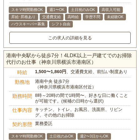
スキマ時間勤務OK
週1〜OK
土日祝のみOK
高収入可能
昇給･昇格あり
交通費支給
高時給
学歴不問
未経験OK
ハウスキーパー募集
シフト自由
この求人の詳細を見る
港南中央駅から徒歩7分！4LDK以上一戸建てでのお掃除
代行のお仕事（神奈川県横浜市港南区）
1,500〜1,860円
、交通費支給、前払い制度あり
時給
港南中央 徒歩7分
勤務地
（神奈川県横浜市港南区付近）
8時～20時の間で1時間〜、好きな日に働くこと
勤務時間
が可能です。(候補の日時から選択)
キッチン、トイレ、お風呂、洗面所、リビン
仕事内容
グ、その他のお掃除
業務委託
契約形態
スキマ時間勤務OK
土日祝のみOK
週2〜3日からOK