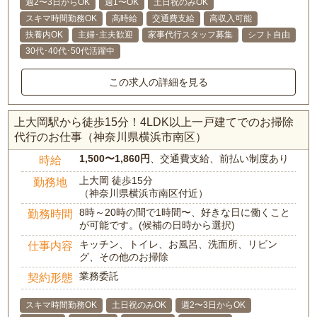
週2〜3日からOK
週1〜OK
土日祝のみOK
スキマ時間勤務OK
高時給
交通費支給
高収入可能
扶養内OK
主婦･主夫歓迎
家事代行スタッフ募集
シフト自由
30代･40代･50代活躍中
この求人の詳細を見る
上大岡駅から徒歩15分！4LDK以上一戸建てでのお掃除
代行のお仕事（神奈川県横浜市南区）
1,500〜1,860円
、交通費支給、前払い制度あり
時給
上大岡 徒歩15分
勤務地
（神奈川県横浜市南区付近）
8時～20時の間で1時間〜、好きな日に働くこと
勤務時間
が可能です。(候補の日時から選択)
キッチン、トイレ、お風呂、洗面所、リビン
仕事内容
グ、その他のお掃除
業務委託
契約形態
スキマ時間勤務OK
土日祝のみOK
週2〜3日からOK