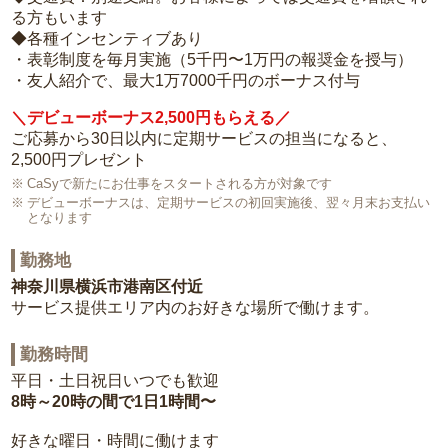
る方もいます
◆各種インセンティブあり
・表彰制度を毎月実施（5千円〜1万円の報奨金を授与）
・友人紹介で、最大1万7000千円のボーナス付与
＼デビューボーナス2,500円もらえる／
ご応募から30日以内に定期サービスの担当になると、
2,500円プレゼント
CaSyで新たにお仕事をスタートされる方が対象です
デビューボーナスは、定期サービスの初回実施後、翌々月末お支払い
となります
勤務地
神奈川県横浜市港南区付近
サービス提供エリア内のお好きな場所で働けます。
勤務時間
平日・土日祝日いつでも歓迎
8時～20時の間で1日1時間〜
好きな曜日・時間に働けます