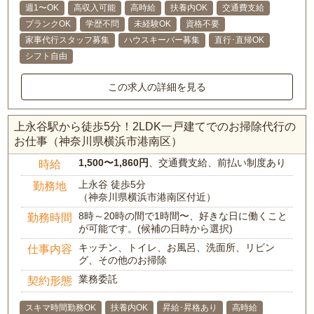
週1〜OK
高収入可能
高時給
扶養内OK
交通費支給
ブランクOK
学歴不問
未経験OK
資格不要
家事代行スタッフ募集
ハウスキーパー募集
直行･直帰OK
シフト自由
この求人の詳細を見る
上永谷駅から徒歩5分！2LDK一戸建てでのお掃除代行の
お仕事（神奈川県横浜市港南区）
1,500〜1,860円
、交通費支給、前払い制度あり
時給
上永谷 徒歩5分
勤務地
（神奈川県横浜市港南区付近）
8時～20時の間で1時間〜、好きな日に働くこと
勤務時間
が可能です。(候補の日時から選択)
キッチン、トイレ、お風呂、洗面所、リビン
仕事内容
グ、その他のお掃除
業務委託
契約形態
スキマ時間勤務OK
扶養内OK
昇給･昇格あり
高時給