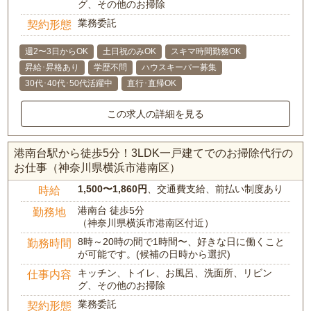
グ、その他のお掃除
業務委託
契約形態
週2〜3日からOK
土日祝のみOK
スキマ時間勤務OK
昇給･昇格あり
学歴不問
ハウスキーパー募集
30代･40代･50代活躍中
直行･直帰OK
この求人の詳細を見る
港南台駅から徒歩5分！3LDK一戸建てでのお掃除代行の
お仕事（神奈川県横浜市港南区）
1,500〜1,860円
、交通費支給、前払い制度あり
時給
港南台 徒歩5分
勤務地
（神奈川県横浜市港南区付近）
8時～20時の間で1時間〜、好きな日に働くこと
勤務時間
が可能です。(候補の日時から選択)
キッチン、トイレ、お風呂、洗面所、リビン
仕事内容
グ、その他のお掃除
業務委託
契約形態