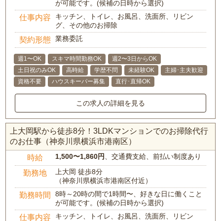
が可能です。(候補の日時から選択)
キッチン、トイレ、お風呂、洗面所、リビン
仕事内容
グ、その他のお掃除
業務委託
契約形態
週1〜OK
スキマ時間勤務OK
週2〜3日からOK
土日祝のみOK
高時給
学歴不問
未経験OK
主婦･主夫歓迎
資格不要
ハウスキーパー募集
直行･直帰OK
この求人の詳細を見る
上大岡駅から徒歩8分！3LDKマンションでのお掃除代行
のお仕事（神奈川県横浜市港南区）
1,500〜1,860円
、交通費支給、前払い制度あり
時給
上大岡 徒歩8分
勤務地
（神奈川県横浜市港南区付近）
8時～20時の間で1時間〜、好きな日に働くこと
勤務時間
が可能です。(候補の日時から選択)
キッチン、トイレ、お風呂、洗面所、リビン
仕事内容