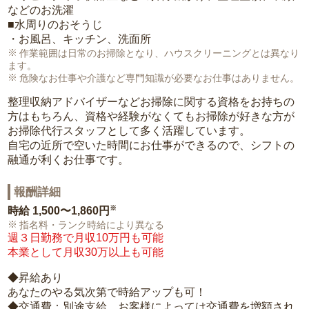
などのお洗濯
■水周りのおそうじ
・お風呂、キッチン、洗面所
作業範囲は日常のお掃除となり、ハウスクリーニングとは異なり
ます。
危険なお仕事や介護など専門知識が必要なお仕事はありません。
整理収納アドバイザーなどお掃除に関する資格をお持ちの
方はもちろん、資格や経験がなくてもお掃除が好きな方が
お掃除代行スタッフとして多く活躍しています。
自宅の近所で空いた時間にお仕事ができるので、シフトの
融通が利くお仕事です。
報酬詳細
※
時給
1,500〜1,860円
指名料・ランク時給により異なる
週３日勤務で月収10万円も可能
本業として月収30万以上も可能
◆昇給あり
あなたのやる気次第で時給アップも可！
◆交通費：別途支給。お客様によっては交通費を増額され