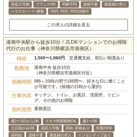
高収入可能
ブランクOK
年齢不問
資格不要
家政婦の求人
ハウスキーパー募集
30代･40代･50代活躍中
この求人の詳細を見る
港南中央駅から徒歩10分！2LDKマンションでのお掃除
代行のお仕事（神奈川県横浜市港南区）
1,500〜1,860円
、交通費支給、前払い制度あり
時給
港南中央 徒歩10分
勤務地
（神奈川県横浜市港南区付近）
8時～20時の間で1時間〜、好きな日に働くこと
勤務時間
が可能です。(候補の日時から選択)
キッチン、トイレ、お風呂、洗面所、リビン
仕事内容
グ、その他のお掃除
業務委託
契約形態
週2〜3日からOK
スキマ時間勤務OK
週1〜OK
土日祝のみOK
高収入可能
昇給･昇格あり
扶養内OK
高時給
資格不要
家政婦の求人
インセンティブあり