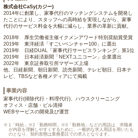
株式会社CaSy(カジー)
2014年に創業し、家事代行のマッチングシステムを開発し
たことにより、スタッフへの高時給を実現しながら、家事
代行のサービス料金を大幅に減らし、業界の革新に貢献。
2018年 厚生労働省主催イクメンアワード特別奨励賞受賞
2019年 東洋経済「すごいベンチャー100」に選出
2019年 日経DUAL「家事代行サービスランキング」第1位
2019年 日本経済新聞「NEXTユニコーン」企業選出
2022年 東京証券取引所マザーズ上場
他、日経新聞、朝日新聞、読売新聞、テレビ朝日、日本テ
レビ、TBSなど各種メディアにて掲載
事業内容
家事代行(掃除代行・料理代行)、ハウスクリーニング
オフィス・店舗・ビル清掃
WEBサービスの開発及び運営
1「時給」※2「勤務時間」※3「勤務地」などの用語は、求職者
が内容を理解しやすくするために、一般的な求人用語を用いたも
のとなり、契約形態は業務委託での求人となります。