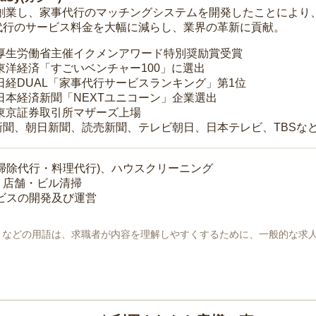
年に創業し、家事代行のマッチングシステムを開発したことによ
代行のサービス料金を大幅に減らし、業界の革新に貢献。
 厚生労働省主催イクメンアワード特別奨励賞受賞
 東洋経済「すごいベンチャー100」に選出
 日経DUAL「家事代行サービスランキング」第1位
 日本経済新聞「NEXTユニコーン」企業選出
 東京証券取引所マザーズ上場
新聞、朝日新聞、読売新聞、テレビ朝日、日本テレビ、TBSな
掃除代行・料理代行)、ハウスクリーニング
・店舗・ビル清掃
ービスの開発及び運営
地」などの用語は、求職者が内容を理解しやすくするために、一般的な求