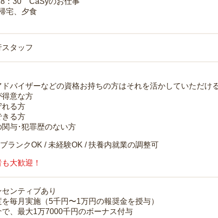
18：30 CaSyのお仕事
 帰宅、夕食
行スタッフ
アドバイザーなどの資格お持ちの方はそれを活かしていただけ
が得意な方
守れる方
できる方
の関与･犯罪歴のない方
 ブランクOK / 未経験OK / 扶養内就業の調整可
者も大歓迎！
ンセンティブあり
度を毎月実施（5千円〜1万円の報奨金を授与）
で、最大1万7000千円のボーナス付与