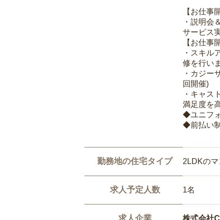
【お仕事
・説明会
サービス
【お仕事
・スキル
修を行いま
・カジー
回開催)
・キャス
満足度を高
◆ユニフ
◆前払い
勤務地の住宅タイプ
2LDKの
求人予定人数
1名
求人企業
株式会社Ca