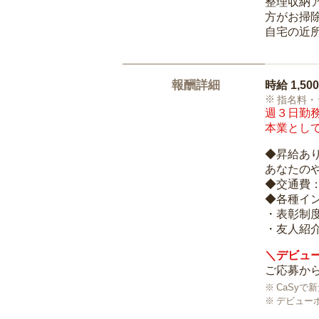
整理収納
方がお掃
自宅の近
報酬詳細
時給
1,50
指名料・
週３日勤務
本業として
◆昇給あ
あなたの
◆交通費
◆各種イ
・表彰制
・友人紹介
＼デビュー
ご応募から
CaSy
デビュー