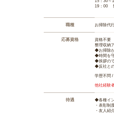
15：30～
19：00
職種
お掃除代
応募資格
資格不要
整理収納
◆お掃除
◆時間を
◆挨拶の
◆反社と
学歴不問 /
他社経験
待遇
◆各種イ
・表彰制
・友人紹介