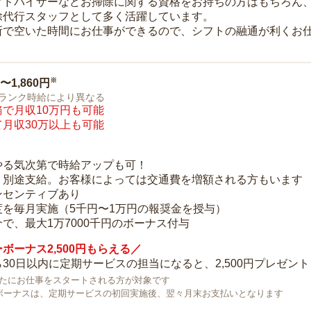
アドバイザーなどお掃除に関する資格をお持ちの方はもちろん
除代行スタッフとして多く活躍しています。
所で空いた時間にお仕事ができるので、シフトの融通が利くお
※
0〜1,860円
ランク時給により異なる
で月収10万円も可能
月収30万以上も可能
り
やる気次第で時給アップも可！
：別途支給。お客様によっては交通費を増額される方もいます
ンセンティブあり
度を毎月実施（5千円〜1万円の報奨金を授与）
で、最大1万7000千円のボーナス付与
ボーナス2,500円もらえる／
30日以内に定期サービスの担当になると、2,500円プレゼント
で新たにお仕事をスタートされる方が対象です
ボーナスは、定期サービスの初回実施後、翌々月末お支払いとなります