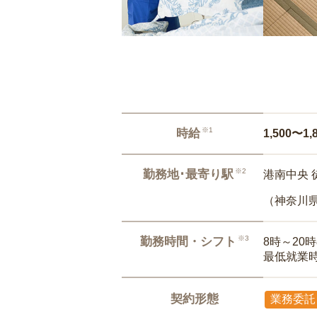
※1
時給
1,500〜1,
※2
勤務地･最寄り駅
港南中央 
（神奈川
※3
勤務時間・シフト
8時～20
最低就業
契約形態
業務委託