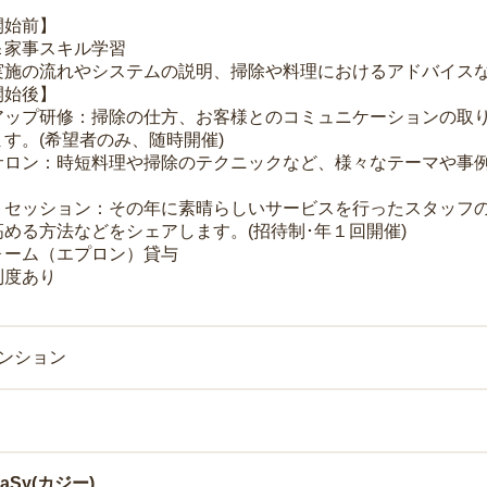
開始前】
＆家事スキル学習
実施の流れやシステムの説明、掃除や料理におけるアドバイス
開始後】
アップ研修：掃除の仕方、お客様とのコミュニケーションの取
す。(希望者のみ、随時開催)
サロン：時短料理や掃除のテクニックなど、様々なテーマや事例
トセッション：その年に素晴らしいサービスを行ったスタッフ
める方法などをシェアします。(招待制･年１回開催)
ォーム（エプロン）貸与
制度あり
マンション
Sy(カジー)