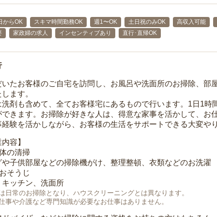
日からOK
スキマ時間勤務OK
週1〜OK
土日祝のみOK
高収入可能
要
家政婦の求人
インセンティブあり
直行･直帰OK
行
だいたお客様のご自宅を訪問し、お風呂や洗面所のお掃除、部
たします。
は洗剤も含めて、全てお客様宅にあるもので行います。1日1時
ができます。お掃除が好きな人は、得意な家事を活かして、お
事経験を活かしながら、お客様の生活をサポートできる大変や
業内容】
全体の清掃
グや子供部屋などの掃除機がけ、整理整頓、衣類などのお洗濯
のおそうじ
、キッチン、洗面所
は日常のお掃除となり、ハウスクリーニングとは異なります。
仕事や介護など専門知識が必要なお仕事はありません。