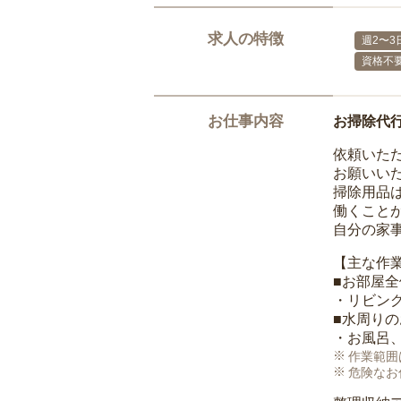
求人の特徴
週2〜3
資格不
お仕事内容
お掃除代
依頼いた
お願いい
掃除用品
働くこと
自分の家
【主な作
■お部屋
・リビン
■水周り
・お風呂
作業範囲
危険なお