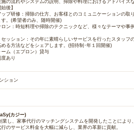
実施の流れやシステムの説明、掃除や料理におけるアドバイス
開始後】
アップ研修：掃除の仕方、お客様とのコミュニケーションの取
す。(希望者のみ、随時開催)
サロン：時短料理や掃除のテクニックなど、様々なテーマや事例
トセッション：その年に素晴らしいサービスを行ったスタッフ
める方法などをシェアします。(招待制･年１回開催)
ォーム（エプロン）貸与
制度あり
マンション
Sy(カジー)
年に創業し、家事代行のマッチングシステムを開発したことによ
代行のサービス料金を大幅に減らし、業界の革新に貢献。