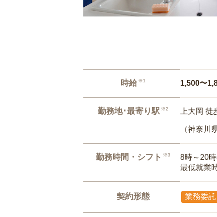
※1
時給
1,500〜1,
※2
勤務地･最寄り駅
上大岡 徒
（神奈川
※3
勤務時間・シフト
8時～20
最低就業
契約形態
業務委託