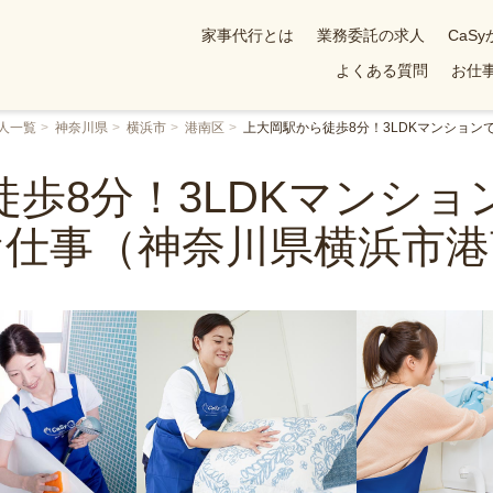
家事代行とは
業務委託の求人
CaS
よくある質問
お仕事
人一覧
神奈川県
横浜市
港南区
上大岡駅から徒歩8分！3LDKマンショ
歩8分！3LDKマンシ
お仕事（神奈川県横浜市港