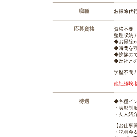
職種
お掃除代
応募資格
資格不要
整理収納
◆お掃除
◆時間を
◆挨拶の
◆反社と
学歴不問 /
他社経験
待遇
◆各種イ
・表彰制
・友人紹介
【お仕事
・説明会