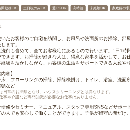
時間勤務OK
土日祝のみOK
週1〜OK
高時給
未経験OK
家政婦の求
行
だいたお客様のご自宅を訪問し、お風呂や洗面所のお掃除、部
たします。
は洗剤も含めて、全てお客様宅にあるもので行います。1日1時
ができます。お掃除が好きな人は、得意な家事を活かして、お
事経験を活かしながら、お客様の生活をサポートできる大変や
業内容】
や床、フローリングの掃除、掃除機掛け、トイレ、浴室、洗面
整頓など
は日常のお掃除となり、ハウスクリーニングとは異なります。
仕事や介護など専門知識が必要なお仕事はありません。
ン研修やセミナー、マニュアル、スタッフ専用SNSなどサポー
ての人でも安心して働くことができます。子供が留守の間だけ、