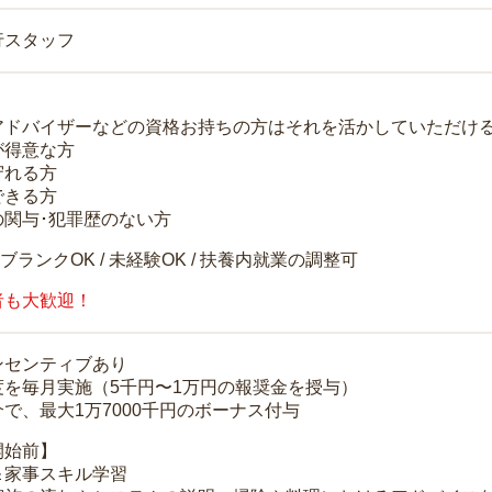
行スタッフ
アドバイザーなどの資格お持ちの方はそれを活かしていただけ
が得意な方
守れる方
できる方
の関与･犯罪歴のない方
 ブランクOK / 未経験OK / 扶養内就業の調整可
者も大歓迎！
ンセンティブあり
度を毎月実施（5千円〜1万円の報奨金を授与）
で、最大1万7000千円のボーナス付与
開始前】
＆家事スキル学習