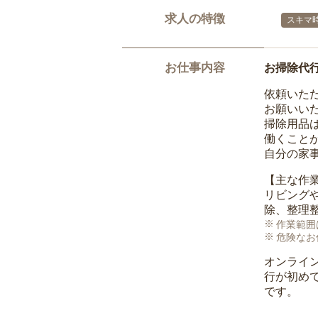
求人の特徴
スキマ
お仕事内容
お掃除代
依頼いた
お願いい
掃除用品
働くこと
自分の家
【主な作
リビング
除、整理
作業範囲
危険なお
オンライ
行が初め
です。