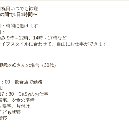
日祝日いつでも歓迎
時の間で1日1時間〜
日・時間に働けます
例：
み 9時～12時、14時～17時など
ライフスタイルに合わせて、自由にお仕事ができます
勤務のCさんの場合（30代）
14：00 飲食店で勤務
移動
～17：30 CaSyのお仕事
 帰宅、夕食の準備
 夫帰宅、片付け
 子ども就寝
就寝