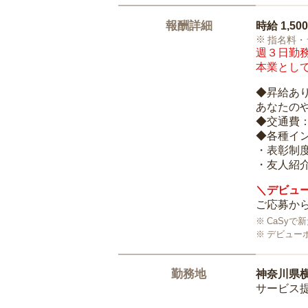
報酬詳細
時給
1,50
指名料・
週３日勤務
本業として
◆昇給あ
あなたの
◆交通費
◆各種イ
・表彰制
・友人紹介
＼デビュー
ご応募から
CaSy
デビュー
勤務地
神奈川県
サービス