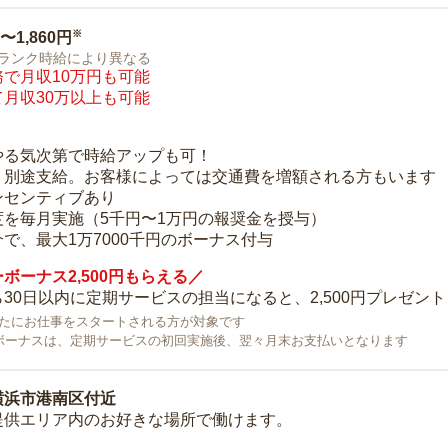
※
0〜1,860円
ランク時給により異なる
で月収10万円も可能
月収30万以上も可能
り
やる気次第で時給アップも可！
：別途支給。お客様によっては交通費を増額される方もいます
ンセンティブあり
度を毎月実施（5千円〜1万円の報奨金を授与）
で、最大1万7000千円のボーナス付与
ボーナス2,500円もらえる／
30日以内に定期サービスの担当になると、2,500円プレゼント
で新たにお仕事をスタートされる方が対象です
ボーナスは、定期サービスの初回実施後、翌々月末お支払いとなります
横浜市港南区付近
提供エリア内のお好きな場所で働けます。