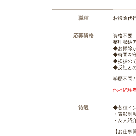
職種
お掃除代
応募資格
資格不要
整理収納
◆お掃除
◆時間を
◆挨拶の
◆反社と
学歴不問 /
他社経験
待遇
◆各種イ
・表彰制
・友人紹介
【お仕事