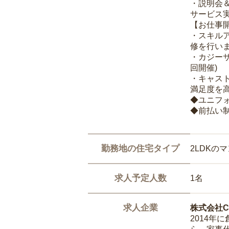
・説明会
サービス
【お仕事
・スキル
修を行いま
・カジー
回開催)
・キャス
満足度を高
◆ユニフ
◆前払い
勤務地の住宅タイプ
2LDKの
求人予定人数
1名
求人企業
株式会社Ca
2014