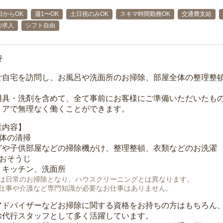
日からOK
週1〜OK
土日祝のみOK
スキマ時間勤務OK
交通費支給
の求人
シフト自由
行
ご自宅を訪問し、お風呂や洗面所のお掃除、部屋全体の整理整
用具・洗剤を含めて、全て事前にお客様にご準備いただいたもの
リアで無理なく働くことができます。
業内容】
全体の清掃
グや子供部屋などの掃除機がけ、整理整頓、衣類などのお洗濯
のおそうじ
、キッチン、洗面所
は日常のお掃除となり、ハウスクリーニングとは異なります。
仕事や介護など専門知識が必要なお仕事はありません。
アドバイザーなどお掃除に関する資格をお持ちの方はもちろん
除代行スタッフとして多く活躍しています。