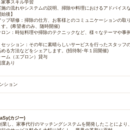
＆家事スキル学習
実施の流れやシステムの説明、掃除や料理におけるアドバイス
開始後】
アップ研修：掃除の仕方、お客様とのコミュニケーションの取
す。(希望者のみ、随時開催)
サロン：時短料理や掃除のテクニックなど、様々なテーマや事例
トセッション：その年に素晴らしいサービスを行ったスタッフ
める方法などをシェアします。(招待制･年１回開催)
ォーム（エプロン）貸与
制度あり
マンション
Sy(カジー)
年に創業し、家事代行のマッチングシステムを開発したことによ