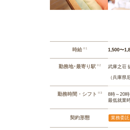
※1
時給
1,500〜1,
※2
勤務地･最寄り駅
武庫之荘 
（兵庫県
※3
勤務時間・シフト
8時～20
最低就業
契約形態
業務委託