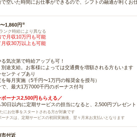
所で空いた時間にお仕事ができるので、シフトの融通が利くお
※
0〜1,860円
ランク時給により異なる
で月収10万円も可能
月収30万以上も可能
り
やる気次第で時給アップも可！
：別途支給。お客様によっては交通費を増額される方もいます
ンセンティブあり
度を毎月実施（5千円〜1万円の報奨金を授与）
で、最大1万7000千円のボーナス付与
ボーナス2,500円もらえる／
30日以内に定期サービスの担当になると、2,500円プレゼント
で新たにお仕事をスタートされる方が対象です
ボーナスは、定期サービスの初回実施後、翌々月末お支払いとなります
崎市付近