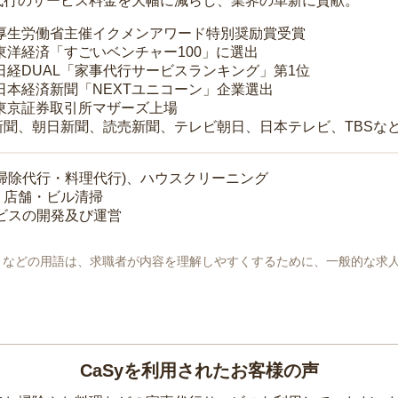
代行のサービス料金を大幅に減らし、業界の革新に貢献。
 厚生労働省主催イクメンアワード特別奨励賞受賞
 東洋経済「すごいベンチャー100」に選出
 日経DUAL「家事代行サービスランキング」第1位
 日本経済新聞「NEXTユニコーン」企業選出
 東京証券取引所マザーズ上場
新聞、朝日新聞、読売新聞、テレビ朝日、日本テレビ、TBSな
掃除代行・料理代行)、ハウスクリーニング
・店舗・ビル清掃
ービスの開発及び運営
地」などの用語は、求職者が内容を理解しやすくするために、一般的な求
CaSyを利用されたお客様の声