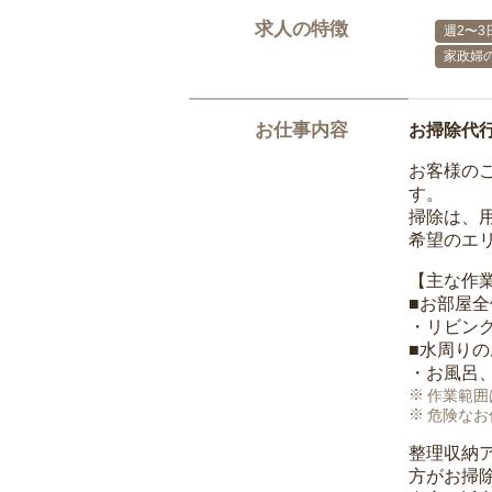
求人の特徴
週2〜3
家政婦
お仕事内容
お掃除代
お客様の
す。
掃除は、
希望のエ
【主な作
■お部屋
・リビン
■水周り
・お風呂
作業範囲
危険なお
整理収納
方がお掃