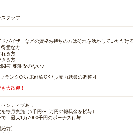
行スタッフ
アドバイザーなどの資格お持ちの方はそれを活かしていただけ
が得意な方
守れる方
できる方
の関与･犯罪歴のない方
 ブランクOK / 未経験OK / 扶養内就業の調整可
者も大歓迎！
ンセンティブあり
度を毎月実施（5千円〜1万円の報奨金を授与）
で、最大1万7000千円のボーナス付与
開始前】