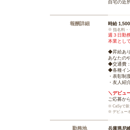
自宅の近
報酬詳細
時給
1,50
指名料・
週３日勤務
本業として
◆昇給あ
あなたの
◆交通費
◆各種イ
・表彰制
・友人紹介
＼デビュー
ご応募から
CaSy
デビュー
勤務地
兵庫県尼