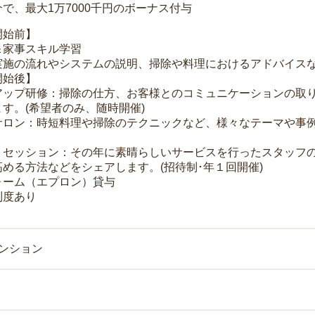
で、最大1万7000千円のボーナス付与
開始前】
＆家事スキル学習
実施の流れやシステムの説明、掃除や料理におけるアドバイス
開始後】
アップ研修：掃除の仕方、お客様とのコミュニケーションの取
す。(希望者のみ、随時開催)
サロン：時短料理や掃除のテクニックなど、様々なテーマや事例
トセッション：その年に素晴らしいサービスを行ったスタッフ
める方法などをシェアします。(招待制･年１回開催)
ォーム（エプロン）貸与
制度あり
マンション