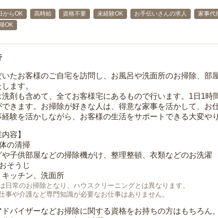
日からOK
高時給
資格不要
未経験OK
お手伝いさんの求人
家事代
帰OK
行
だいたお客様のご自宅を訪問し、お風呂や洗面所のお掃除、部
たします。
は洗剤も含めて、全てお客様宅にあるもので行います。1日1時
ができます。お掃除が好きな人は、得意な家事を活かして、お
事経験を活かしながら、お客様の生活をサポートできる大変や
業内容】
全体の清掃
グや子供部屋などの掃除機がけ、整理整頓、衣類などのお洗濯
のおそうじ
、キッチン、洗面所
は日常のお掃除となり、ハウスクリーニングとは異なります。
仕事や介護など専門知識が必要なお仕事はありません。
アドバイザーなどお掃除に関する資格をお持ちの方はもちろん