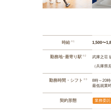
※1
時給
1,500〜1,
※2
勤務地･最寄り駅
武庫之荘 
（兵庫県
※3
勤務時間・シフト
8時～20
最低就業
契約形態
業務委託