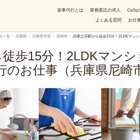
家事代行とは
業務委託の求人
CaS
よくある質問
お仕事
人一覧
兵庫県
兵庫県市部
尼崎市
武庫之荘駅から徒歩15分！2LDKマ
徒歩15分！2LDKマン
行のお仕事（兵庫県尼崎