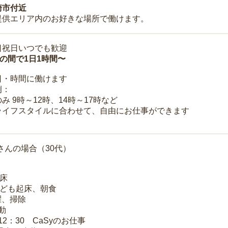
崎市付近
提供エリア内のお好きな場所で働けます。
日祝日いつでも歓迎
時の間で1日1時間〜
日・時間に働けます
例：
み 9時～12時、14時～17時など
ライフスタイルに合わせて、自由にお仕事ができます
さんの場合（30代）
起床
子ども起床、朝食
洗濯、掃除
移動
～12：30 CaSyのお仕事