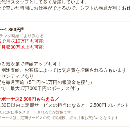
除代行スタッフとして多く活躍しています。
所で空いた時間にお仕事ができるので、シフトの融通が利くお
※
0〜1,860円
ランク時給により異なる
で月収10万円も可能
月収30万以上も可能
り
やる気次第で時給アップも可！
：別途支給。お客様によっては交通費を増額される方もいます
ンセンティブあり
度を毎月実施（5千円〜1万円の報奨金を授与）
で、最大1万7000千円のボーナス付与
ボーナス2,500円もらえる／
30日以内に定期サービスの担当になると、2,500円プレゼント
で新たにお仕事をスタートされる方が対象です
ボーナスは、定期サービスの初回実施後、翌々月末お支払いとなります