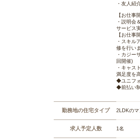
・友人紹介
【お仕事
・説明会
サービス
【お仕事
・スキル
修を行いま
・カジー
回開催)
・キャス
満足度を高
◆ユニフ
◆前払い
勤務地の住宅タイプ
2LDKの
求人予定人数
1名