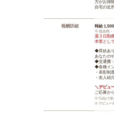
方がお掃
自宅の近
報酬詳細
時給
1,50
指名料・
週３日勤務
本業として
◆昇給あ
あなたの
◆交通費
◆各種イ
・表彰制
・友人紹介
＼デビュー
ご応募から
CaSy
デビュー