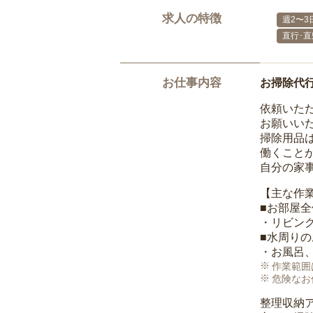
求人の特徴
週2〜3
直行･直
お仕事内容
お掃除代
依頼いた
お願いい
掃除用品
働くこと
自分の家
【主な作
■お部屋
・リビン
■水周り
・お風呂
作業範囲
危険なお
整理収納