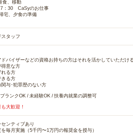
 昼食、移動
17：30 CaSyのお仕事
 帰宅、夕食の準備
行スタッフ
アドバイザーなどの資格お持ちの方はそれを活かしていただけ
が得意な方
守れる方
できる方
の関与･犯罪歴のない方
 ブランクOK / 未経験OK / 扶養内就業の調整可
者も大歓迎！
ンセンティブあり
度を毎月実施（5千円〜1万円の報奨金を授与）