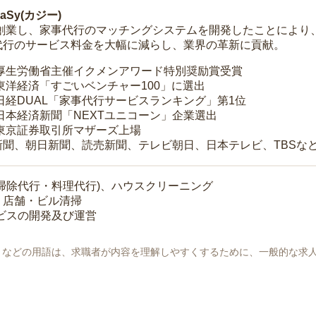
Sy(カジー)
年に創業し、家事代行のマッチングシステムを開発したことによ
代行のサービス料金を大幅に減らし、業界の革新に貢献。
 厚生労働省主催イクメンアワード特別奨励賞受賞
 東洋経済「すごいベンチャー100」に選出
 日経DUAL「家事代行サービスランキング」第1位
 日本経済新聞「NEXTユニコーン」企業選出
 東京証券取引所マザーズ上場
新聞、朝日新聞、読売新聞、テレビ朝日、日本テレビ、TBSな
掃除代行・料理代行)、ハウスクリーニング
・店舗・ビル清掃
ービスの開発及び運営
地」などの用語は、求職者が内容を理解しやすくするために、一般的な求