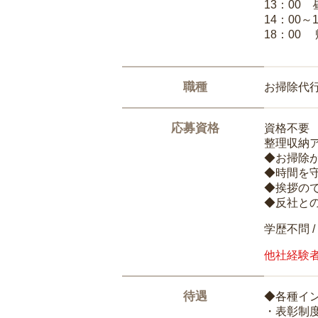
13：00
14：00～
18：00
職種
お掃除代
応募資格
資格不要
整理収納
◆お掃除
◆時間を
◆挨拶の
◆反社と
学歴不問 /
他社経験
待遇
◆各種イ
・表彰制