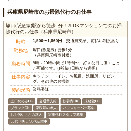
兵庫県尼崎市のお掃除代行のお仕事
塚口(阪急線)駅から徒歩1分！2LDKマンションでのお掃
除代行のお仕事（兵庫県尼崎市）
1,500〜1,860円
、交通費支給、前払い制度あり
時給
塚口(阪急線) 徒歩1分
勤務地
（兵庫県尼崎市付近）
8時～20時の間で1時間〜、好きな日に働くこと
勤務時間
が可能です。(候補の日時から選択)
キッチン、トイレ、お風呂、洗面所、リビン
仕事内容
グ、その他のお掃除
業務委託
契約形態
土日祝のみOK
交通費支給
扶養内OK
未経験OK
ブランクOK
家政婦の求人
ハウスキーパー募集
お手伝いさんの求人
家事代行スタッフ募集
30代･40代･50代活躍中