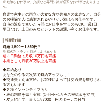
危険なお仕事や、介護など専門知識が必要なお仕事はありませ
ん。
育児で家事との両立が大変な方や共働きの家庭など、自分
のお掃除で人に感謝されるやりがい溢れるお仕事です。
自宅の近所で空いた時間にお仕事をするのもOK。週1日、
平日だけ、土日のみなどシフトの融通が利くお仕事です。
報酬詳細
※
時給
1,500〜1,860円
指名料・ランク時給により異なる
週３日勤務で月収10万円も可能
本業として月収30万以上も可能
◆昇給あり
あなたのやる気次第で時給アップも可！
◆交通費：別途支給。お客様によっては交通費を増額され
る方もいます
◆各種インセンティブあり
・表彰制度を毎月実施（5千円〜1万円の報奨金を授与）
・友人紹介で、最大1万7000千円のボーナス付与