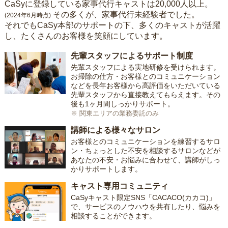
CaSyに登録している家事代行キャストは20,000人以上。
その多くが、家事代行未経験者でした。
(2024年6月時点)
それでもCaSy本部のサポートの下、多くのキャストが活躍
し、たくさんのお客様を笑顔にしています。
先輩スタッフによるサポート制度
先輩スタッフによる実地研修を受けられます。
お掃除の仕方・お客様とのコミュニケーション
などを長年お客様から高評価をいただいている
先輩スタッフから直接教えてもらえます。その
後も1ヶ月間しっかりサポート。
※ 関東エリアの業務委託のみ
講師による様々なサロン
お客様とのコミュニケーションを練習するサロ
ン・ちょっとした不安を相談するサロンなどが
あなたの不安・お悩みに合わせて、講師がしっ
かりサポートします。
キャスト専用コミュニティ
CaSyキャスト限定SNS「CACACO(カカコ)」
で、サービスのノウハウを共有したり、悩みを
相談することができます。