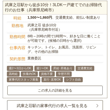
武庫之荘駅から徒歩10分！3LDK一戸建てでのお掃除代
行のお仕事（兵庫県尼崎市）
1,500〜1,860円
、交通費支給、前払い制度あり
時給
武庫之荘 徒歩10分
勤務地
（兵庫県尼崎市付近）
8時～20時の間で1時間〜、好きな日に働くこと
勤務時間
が可能です。(候補の日時から選択)
キッチン、トイレ、お風呂、洗面所、リビン
仕事内容
グ、その他のお掃除
業務委託
契約形態
週2〜3日からOK
週1〜OK
昇給･昇格あり
交通費支給
高時給
扶養内OK
資格不要
学歴不問
家事代行スタッフ募集
直行･直帰OK
シフト自由
この求人の詳細を見る
武庫之荘駅の家事代行の求人一覧を見る