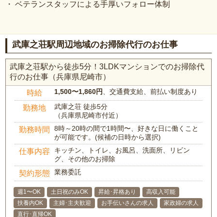
・ ベテランスタッフによる手厚いフォロー体制
武庫之荘駅周辺地域のお掃除代行のお仕事
武庫之荘駅から徒歩5分！3LDKマンションでのお掃除代
行のお仕事（兵庫県尼崎市）
1,500〜1,860円
、交通費支給、前払い制度あり
時給
武庫之荘 徒歩5分
勤務地
（兵庫県尼崎市付近）
8時～20時の間で1時間〜、好きな日に働くこと
勤務時間
が可能です。(候補の日時から選択)
キッチン、トイレ、お風呂、洗面所、リビン
仕事内容
グ、その他のお掃除
業務委託
契約形態
週1〜OK
土日祝のみOK
昇給･昇格あり
高収入可能
扶養内OK
主婦･主夫歓迎
お手伝いさんの求人
家政婦の求人
直行･直帰OK