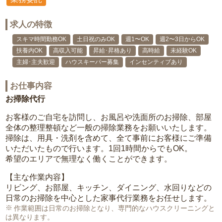
求人の特徴
スキマ時間勤務OK
土日祝のみOK
週1〜OK
週2〜3日からOK
扶養内OK
高収入可能
昇給･昇格あり
高時給
未経験OK
主婦･主夫歓迎
ハウスキーパー募集
インセンティブあり
お仕事内容
お掃除代行
お客様のご自宅を訪問し、お風呂や洗面所のお掃除、部屋
全体の整理整頓など一般の掃除業務をお願いいたします。
掃除は、用具・洗剤を含めて、全て事前にお客様にご準備
いただいたもので行います。1回1時間からでもOK。
希望のエリアで無理なく働くことができます。
【主な作業内容】
リビング、お部屋、キッチン、ダイニング、水回りなどの
日常のお掃除を中心とした家事代行業務をお任せします。
作業範囲は日常のお掃除となり、専門的なハウスクリーニングと
は異なります。