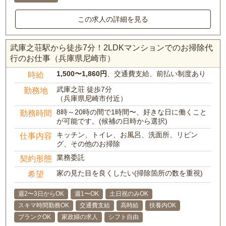
この求人の詳細を見る
武庫之荘駅から徒歩7分！2LDKマンションでのお掃除代
行のお仕事（兵庫県尼崎市）
1,500〜1,860円
、交通費支給、前払い制度あり
時給
武庫之荘 徒歩7分
勤務地
（兵庫県尼崎市付近）
8時～20時の間で1時間〜、好きな日に働くこと
勤務時間
が可能です。(候補の日時から選択)
キッチン、トイレ、お風呂、洗面所、リビン
仕事内容
グ、その他のお掃除
業務委託
契約形態
家の見た目を良くしたい(掃除箇所の数を重視)
希望
週2〜3日からOK
週1〜OK
土日祝のみOK
スキマ時間勤務OK
交通費支給
高時給
扶養内OK
ブランクOK
家政婦の求人
シフト自由