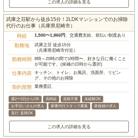
この求人の詳細を見る
武庫之荘駅から徒歩15分！2LDKマンションでのお掃除
代行のお仕事（兵庫県尼崎市）
1,500〜1,860円
、交通費支給、前払い制度あり
時給
武庫之荘 徒歩15分
勤務地
（兵庫県尼崎市付近）
8時～20時の間で1時間〜、好きな日に働くこと
勤務時間
が可能です。(候補の日時から選択)
キッチン、トイレ、お風呂、洗面所、リビン
仕事内容
グ、その他のお掃除
業務委託
契約形態
週2〜3日からOK
高時給
資格不要
未経験OK
お手伝いさんの求人
家事代行スタッフ募集
家政婦の求人
直行･直帰OK
この求人の詳細を見る