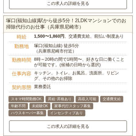
この求人の詳細を見る
塚口(福知山線)駅から徒歩5分！2LDKマンションでのお
掃除代行のお仕事（兵庫県尼崎市）
1,500〜1,860円
、交通費支給、前払い制度あり
時給
塚口(福知山線) 徒歩5分
勤務地
（兵庫県尼崎市付近）
8時～20時の間で1時間〜、好きな日に働くこと
勤務時間
が可能です。(候補の日時から選択)
キッチン、トイレ、お風呂、洗面所、リビン
仕事内容
グ、その他のお掃除
業務委託
契約形態
スキマ時間勤務OK
昇給･昇格あり
高収入可能
交通費支給
年齢不問
未経験OK
家事代行スタッフ募集
ハウスキーパー募集
インセンティブあり
この求人の詳細を見る