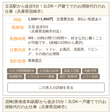
立花駅から徒歩5分！1LDK一戸建てでのお掃除代行のお
仕事（兵庫県尼崎市）
1,500〜1,860円
、交通費支給、前払い制度あり
時給
立花 徒歩5分
勤務地
（兵庫県尼崎市付近）
8時～20時の間で1時間〜、好きな日に働くこと
勤務時間
が可能です。(候補の日時から選択)
キッチン、トイレ、お風呂、洗面所、リビン
仕事内容
グ、その他のお掃除
業務委託
契約形態
スキマ時間勤務OK
土日祝のみOK
高収入可能
年齢不問
未経験OK
ハウスキーパー募集
直行･直帰OK
シフト自由
この求人の詳細を見る
尼崎(東海道本線)駅から徒歩15分！2LDK一戸建てでのお
掃除代行のお仕事（兵庫県尼崎市）