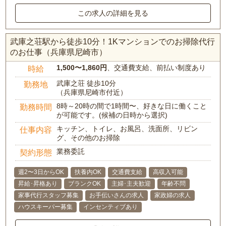
この求人の詳細を見る
武庫之荘駅から徒歩10分！1Kマンションでのお掃除代行
のお仕事（兵庫県尼崎市）
1,500〜1,860円
、交通費支給、前払い制度あり
時給
武庫之荘 徒歩10分
勤務地
（兵庫県尼崎市付近）
8時～20時の間で1時間〜、好きな日に働くこと
勤務時間
が可能です。(候補の日時から選択)
キッチン、トイレ、お風呂、洗面所、リビン
仕事内容
グ、その他のお掃除
業務委託
契約形態
週2〜3日からOK
扶養内OK
交通費支給
高収入可能
昇給･昇格あり
ブランクOK
主婦･主夫歓迎
年齢不問
家事代行スタッフ募集
お手伝いさんの求人
家政婦の求人
ハウスキーパー募集
インセンティブあり