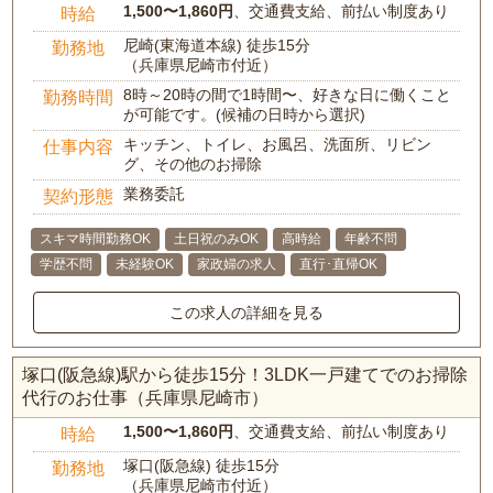
1,500〜1,860円
、交通費支給、前払い制度あり
時給
尼崎(東海道本線) 徒歩15分
勤務地
（兵庫県尼崎市付近）
8時～20時の間で1時間〜、好きな日に働くこと
勤務時間
が可能です。(候補の日時から選択)
キッチン、トイレ、お風呂、洗面所、リビン
仕事内容
グ、その他のお掃除
業務委託
契約形態
スキマ時間勤務OK
土日祝のみOK
高時給
年齢不問
学歴不問
未経験OK
家政婦の求人
直行･直帰OK
この求人の詳細を見る
塚口(阪急線)駅から徒歩15分！3LDK一戸建てでのお掃除
代行のお仕事（兵庫県尼崎市）
1,500〜1,860円
、交通費支給、前払い制度あり
時給
塚口(阪急線) 徒歩15分
勤務地
（兵庫県尼崎市付近）