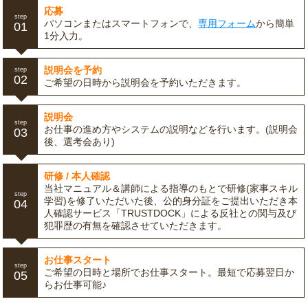
応募
step
パソコンまたはスマートフォンで、
専用フォーム
から簡単
01
1分入力。
説明会を予約
step
02
ご希望の日時から説明会を予約いただきます。
説明会
step
お仕事の進め方やシステムの説明などを行います。(説明会
03
後、選考会あり)
研修 / 本人確認
当社マニュアル＆講師による指導のもとで研修(家事スキル
step
学習)を修了いただいた後、公的身分証をご提出いただき本
04
人確認サービス「TRUSTDOCK」による反社との関与及び
犯罪歴の有無を確認させていただきます。
お仕事スタート
step
ご希望の日時と場所でお仕事スタート。最短で応募翌日か
05
らお仕事可能♪