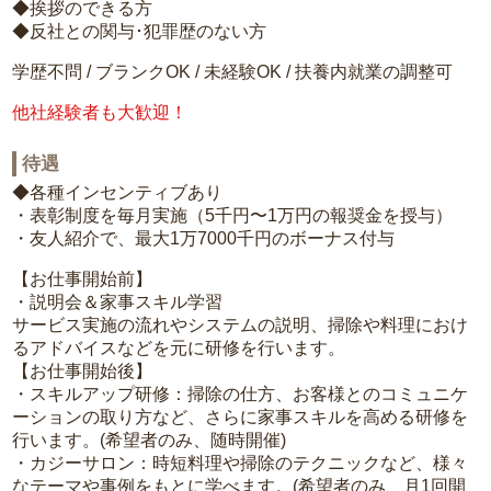
◆挨拶のできる方
◆反社との関与･犯罪歴のない方
学歴不問 / ブランクOK / 未経験OK / 扶養内就業の調整可
他社経験者も大歓迎！
待遇
◆各種インセンティブあり
・表彰制度を毎月実施（5千円〜1万円の報奨金を授与）
・友人紹介で、最大1万7000千円のボーナス付与
【お仕事開始前】
・説明会＆家事スキル学習
サービス実施の流れやシステムの説明、掃除や料理におけ
るアドバイスなどを元に研修を行います。
【お仕事開始後】
・スキルアップ研修：掃除の仕方、お客様とのコミュニケ
ーションの取り方など、さらに家事スキルを高める研修を
行います。(希望者のみ、随時開催)
・カジーサロン：時短料理や掃除のテクニックなど、様々
なテーマや事例をもとに学べます。(希望者のみ、月1回開