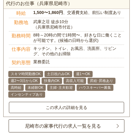
代行のお仕事（兵庫県尼崎市）
1,500〜1,860円
、交通費支給、前払い制度あり
時給
武庫之荘 徒歩10分
勤務地
（兵庫県尼崎市付近）
8時～20時の間で1時間〜、好きな日に働くこと
勤務時間
が可能です。(候補の日時から選択)
キッチン、トイレ、お風呂、洗面所、リビン
仕事内容
グ、その他のお掃除
業務委託
契約形態
スキマ時間勤務OK
土日祝のみOK
週1〜OK
週2〜3日からOK
扶養内OK
高収入可能
昇給･昇格あり
高時給
未経験OK
主婦･主夫歓迎
ハウスキーパー募集
インセンティブあり
この求人の詳細を見る
尼崎市の家事代行の求人一覧を見る