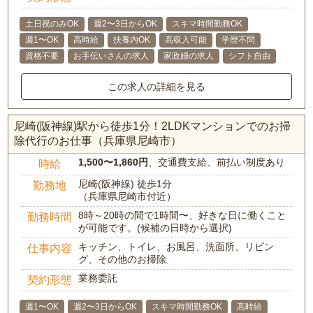
土日祝のみOK
週2〜3日からOK
スキマ時間勤務OK
週1〜OK
高時給
扶養内OK
高収入可能
学歴不問
資格不要
お手伝いさんの求人
家政婦の求人
シフト自由
この求人の詳細を見る
尼崎(阪神線)駅から徒歩1分！2LDKマンションでのお掃
除代行のお仕事（兵庫県尼崎市）
1,500〜1,860円
、交通費支給、前払い制度あり
時給
尼崎(阪神線) 徒歩1分
勤務地
（兵庫県尼崎市付近）
8時～20時の間で1時間〜、好きな日に働くこと
勤務時間
が可能です。(候補の日時から選択)
キッチン、トイレ、お風呂、洗面所、リビン
仕事内容
グ、その他のお掃除
業務委託
契約形態
週1〜OK
週2〜3日からOK
スキマ時間勤務OK
高時給