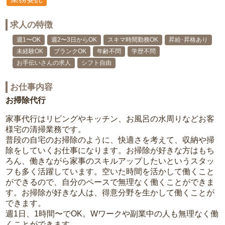
求人の特徴
週1〜OK
週2〜3日からOK
スキマ時間勤務OK
昇給･昇格あり
未経験OK
ブランクOK
年齢不問
学歴不問
お手伝いさんの求人
シフト自由
お仕事内容
お掃除代行
家事代行はリビングやキッチン、お風呂の水周りなどお客
様宅の清掃業務です。
普段の自宅のお掃除のように、快適さを考えて、収納や掃
除をしていくお仕事になります。お掃除が好きな方はもち
ろん、働きながら家事のスキルアップしたいというスタッ
フも多く活躍しています。空いた時間を活かして働くこと
ができるので、自分のペースで無理なく働くことができま
す。お掃除が好きな人は、得意分野を生かして働くことが
できます。
週1日、1時間〜でOK。Wワークや副業中の人も無理なく働
くことができます。