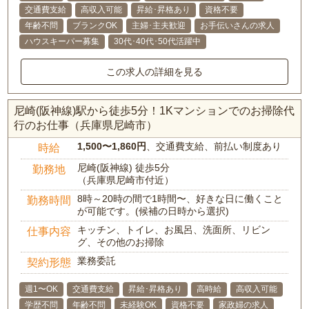
交通費支給
高収入可能
昇給･昇格あり
資格不要
年齢不問
ブランクOK
主婦･主夫歓迎
お手伝いさんの求人
ハウスキーパー募集
30代･40代･50代活躍中
この求人の詳細を見る
尼崎(阪神線)駅から徒歩5分！1Kマンションでのお掃除代
行のお仕事（兵庫県尼崎市）
1,500〜1,860円
、交通費支給、前払い制度あり
時給
尼崎(阪神線) 徒歩5分
勤務地
（兵庫県尼崎市付近）
8時～20時の間で1時間〜、好きな日に働くこと
勤務時間
が可能です。(候補の日時から選択)
キッチン、トイレ、お風呂、洗面所、リビン
仕事内容
グ、その他のお掃除
業務委託
契約形態
週1〜OK
交通費支給
昇給･昇格あり
高時給
高収入可能
学歴不問
年齢不問
未経験OK
資格不要
家政婦の求人