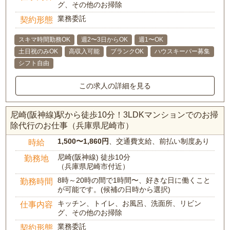
グ、その他のお掃除
業務委託
契約形態
スキマ時間勤務OK
週2〜3日からOK
週1〜OK
土日祝のみOK
高収入可能
ブランクOK
ハウスキーパー募集
シフト自由
この求人の詳細を見る
尼崎(阪神線)駅から徒歩10分！3LDKマンションでのお掃
除代行のお仕事（兵庫県尼崎市）
1,500〜1,860円
、交通費支給、前払い制度あり
時給
尼崎(阪神線) 徒歩10分
勤務地
（兵庫県尼崎市付近）
8時～20時の間で1時間〜、好きな日に働くこと
勤務時間
が可能です。(候補の日時から選択)
キッチン、トイレ、お風呂、洗面所、リビン
仕事内容
グ、その他のお掃除
業務委託
契約形態