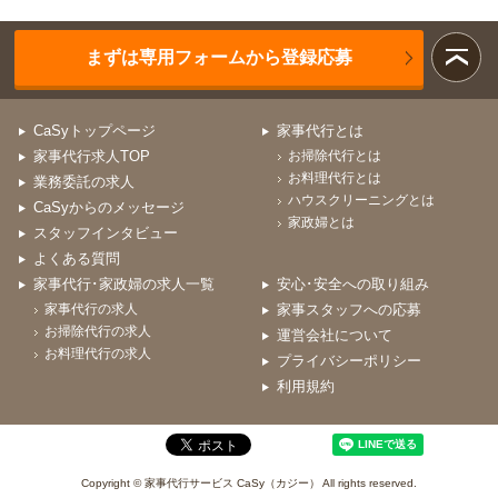
まずは専用フォームから登録応募
CaSyトップページ
家事代行とは
家事代行求人TOP
お掃除代行とは
お料理代行とは
業務委託の求人
ハウスクリーニングとは
CaSyからのメッセージ
家政婦とは
スタッフインタビュー
よくある質問
家事代行･家政婦の求人一覧
安心･安全への取り組み
家事代行の求人
家事スタッフへの応募
お掃除代行の求人
運営会社について
お料理代行の求人
プライバシーポリシー
利用規約
Copyright © 家事代行サービス CaSy（カジー） All rights reserved.