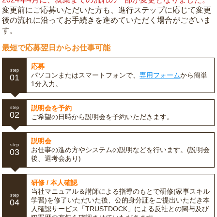
変更前にご応募いただいた方も、進行ステップに応じて変更
後の流れに沿ってお手続きを進めていただく場合がございま
す。
最短で応募翌日からお仕事可能
応募
step
パソコンまたはスマートフォンで、
専用フォーム
から簡単
01
1分入力。
説明会を予約
step
02
ご希望の日時から説明会を予約いただきます。
説明会
step
お仕事の進め方やシステムの説明などを行います。(説明会
03
後、選考会あり)
研修 / 本人確認
当社マニュアル＆講師による指導のもとで研修(家事スキル
step
学習)を修了いただいた後、公的身分証をご提出いただき本
04
人確認サービス「TRUSTDOCK」による反社との関与及び