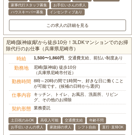
家事代行スタッフ募集
お手伝いさんの求人
ハウスキーパー募集
インセンティブあり
この求人の詳細を見る
尼崎(阪神線)駅から徒歩10分！3LDKマンションでのお掃
除代行のお仕事（兵庫県尼崎市）
1,500〜1,860円
、交通費支給、前払い制度あり
時給
尼崎(阪神線) 徒歩10分
勤務地
（兵庫県尼崎市付近）
8時～20時の間で1時間〜、好きな日に働くこと
勤務時間
が可能です。(候補の日時から選択)
キッチン、トイレ、お風呂、洗面所、リビン
仕事内容
グ、その他のお掃除
業務委託
契約形態
土日祝のみOK
高収入可能
交通費支給
年齢不問
お手伝いさんの求人
家政婦の求人
シフト自由
直行･直帰OK