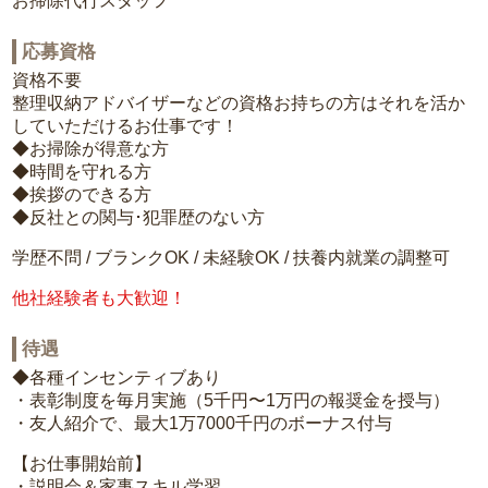
お掃除代行スタッフ
応募資格
資格不要
整理収納アドバイザーなどの資格お持ちの方はそれを活か
していただけるお仕事です！
◆お掃除が得意な方
◆時間を守れる方
◆挨拶のできる方
◆反社との関与･犯罪歴のない方
学歴不問 / ブランクOK / 未経験OK / 扶養内就業の調整可
他社経験者も大歓迎！
待遇
◆各種インセンティブあり
・表彰制度を毎月実施（5千円〜1万円の報奨金を授与）
・友人紹介で、最大1万7000千円のボーナス付与
【お仕事開始前】
・説明会＆家事スキル学習