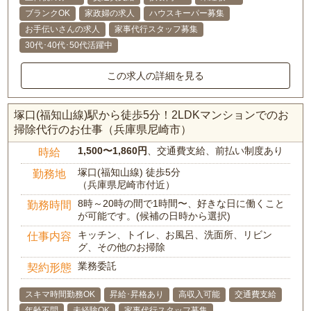
ブランクOK
家政婦の求人
ハウスキーパー募集
お手伝いさんの求人
家事代行スタッフ募集
30代･40代･50代活躍中
この求人の詳細を見る
塚口(福知山線)駅から徒歩5分！2LDKマンションでのお
掃除代行のお仕事（兵庫県尼崎市）
1,500〜1,860円
、交通費支給、前払い制度あり
時給
塚口(福知山線) 徒歩5分
勤務地
（兵庫県尼崎市付近）
8時～20時の間で1時間〜、好きな日に働くこと
勤務時間
が可能です。(候補の日時から選択)
キッチン、トイレ、お風呂、洗面所、リビン
仕事内容
グ、その他のお掃除
業務委託
契約形態
スキマ時間勤務OK
昇給･昇格あり
高収入可能
交通費支給
年齢不問
未経験OK
家事代行スタッフ募集