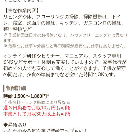
【主な作業内容】
リビングや床、フローリングの掃除、掃除機掛け、トイ
レ、浴室、洗面所の掃除、キッチン、ガスコンロの掃除、
整理整頓など
作業範囲は日常のお掃除となり、ハウスクリーニングとは異なり
ます。
危険なお仕事や介護など専門知識が必要なお仕事はありません。
オンライン研修やセミナー、マニュアル、スタッフ専用
SNSなどサポート体制も充実していますので、家事代行が
初めての人でも安心して働くことができます。子供が留守
の間だけ、夕食の準備までなど空いた時間でOKです。
報酬詳細
※
時給
1,500〜1,860円
指名料・ランク時給により異なる
週３日勤務で月収10万円も可能
本業として月収30万以上も可能
◆昇給あり
あなたのやる気次第で時給アップも可！