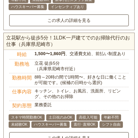
ハウスキーパー募集
インセンティブあり
この求人の詳細を見る
立花駅から徒歩5分！1LDK一戸建てでのお掃除代行のお
仕事（兵庫県尼崎市）
1,500〜1,860円
、交通費支給、前払い制度あり
時給
立花 徒歩5分
勤務地
（兵庫県尼崎市付近）
8時～20時の間で1時間〜、好きな日に働くこと
勤務時間
が可能です。(候補の日時から選択)
キッチン、トイレ、お風呂、洗面所、リビン
仕事内容
グ、その他のお掃除
業務委託
契約形態
スキマ時間勤務OK
土日祝のみOK
高収入可能
年齢不問
未経験OK
ハウスキーパー募集
直行･直帰OK
シフト自由