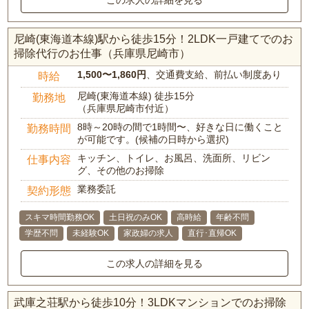
この求人の詳細を見る
尼崎(東海道本線)駅から徒歩15分！2LDK一戸建てでのお
掃除代行のお仕事（兵庫県尼崎市）
1,500〜1,860円
、交通費支給、前払い制度あり
時給
尼崎(東海道本線) 徒歩15分
勤務地
（兵庫県尼崎市付近）
8時～20時の間で1時間〜、好きな日に働くこと
勤務時間
が可能です。(候補の日時から選択)
キッチン、トイレ、お風呂、洗面所、リビン
仕事内容
グ、その他のお掃除
業務委託
契約形態
スキマ時間勤務OK
土日祝のみOK
高時給
年齢不問
学歴不問
未経験OK
家政婦の求人
直行･直帰OK
この求人の詳細を見る
武庫之荘駅から徒歩10分！3LDKマンションでのお掃除