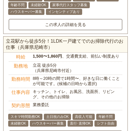
年齢不問
未経験OK
家事代行スタッフ募集
ハウスキーパー募集
インセンティブあり
この求人の詳細を見る
立花駅から徒歩5分！1LDK一戸建てでのお掃除代行のお
仕事（兵庫県尼崎市）
1,500〜1,860円
、交通費支給、前払い制度あり
時給
立花 徒歩5分
勤務地
（兵庫県尼崎市付近）
8時～20時の間で1時間〜、好きな日に働くこと
勤務時間
が可能です。(候補の日時から選択)
キッチン、トイレ、お風呂、洗面所、リビン
仕事内容
グ、その他のお掃除
業務委託
契約形態
スキマ時間勤務OK
土日祝のみOK
高収入可能
年齢不問
未経験OK
ハウスキーパー募集
直行･直帰OK
シフト自由