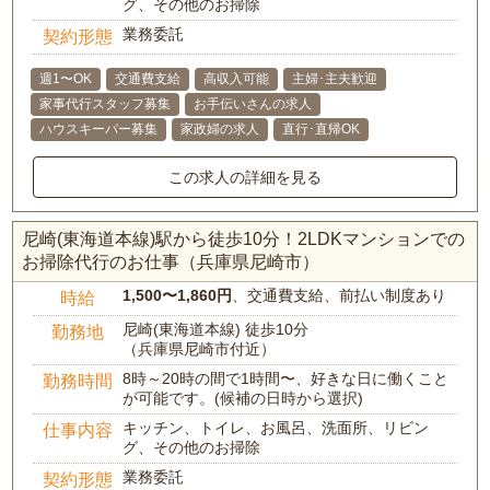
グ、その他のお掃除
業務委託
契約形態
週1〜OK
交通費支給
高収入可能
主婦･主夫歓迎
家事代行スタッフ募集
お手伝いさんの求人
ハウスキーパー募集
家政婦の求人
直行･直帰OK
この求人の詳細を見る
尼崎(東海道本線)駅から徒歩10分！2LDKマンションでの
お掃除代行のお仕事（兵庫県尼崎市）
1,500〜1,860円
、交通費支給、前払い制度あり
時給
尼崎(東海道本線) 徒歩10分
勤務地
（兵庫県尼崎市付近）
8時～20時の間で1時間〜、好きな日に働くこと
勤務時間
が可能です。(候補の日時から選択)
キッチン、トイレ、お風呂、洗面所、リビン
仕事内容
グ、その他のお掃除
業務委託
契約形態