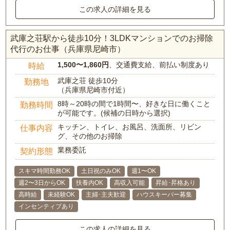
この求人の詳細を見る
武庫之荘駅から徒歩10分！3LDKマンションでのお掃除
代行のお仕事（兵庫県尼崎市）
1,500〜1,860円
、交通費支給、前払い制度あり
時給
武庫之荘 徒歩10分
勤務地
（兵庫県尼崎市付近）
8時～20時の間で1時間〜、好きな日に働くこと
勤務時間
が可能です。(候補の日時から選択)
キッチン、トイレ、お風呂、洗面所、リビン
仕事内容
グ、その他のお掃除
業務委託
契約形態
スキマ時間勤務OK
土日祝のみOK
週1〜OK
週2〜3日からOK
扶養内OK
高収入可能
昇給･昇格あり
高時給
未経験OK
主婦･主夫歓迎
ハウスキーパー募集
インセンティブあり
この求人の詳細を見る