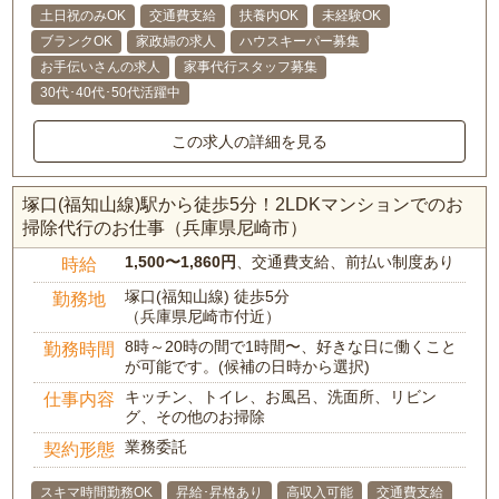
土日祝のみOK
交通費支給
扶養内OK
未経験OK
ブランクOK
家政婦の求人
ハウスキーパー募集
お手伝いさんの求人
家事代行スタッフ募集
30代･40代･50代活躍中
この求人の詳細を見る
塚口(福知山線)駅から徒歩5分！2LDKマンションでのお
掃除代行のお仕事（兵庫県尼崎市）
1,500〜1,860円
、交通費支給、前払い制度あり
時給
塚口(福知山線) 徒歩5分
勤務地
（兵庫県尼崎市付近）
8時～20時の間で1時間〜、好きな日に働くこと
勤務時間
が可能です。(候補の日時から選択)
キッチン、トイレ、お風呂、洗面所、リビン
仕事内容
グ、その他のお掃除
業務委託
契約形態
スキマ時間勤務OK
昇給･昇格あり
高収入可能
交通費支給