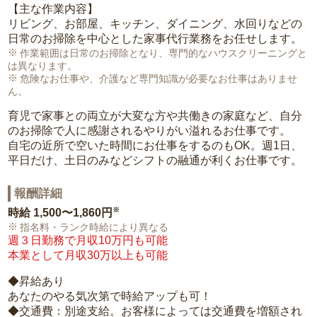
【主な作業内容】
リビング、お部屋、キッチン、ダイニング、水回りなどの
日常のお掃除を中心とした家事代行業務をお任せします。
作業範囲は日常のお掃除となり、専門的なハウスクリーニングと
は異なります。
危険なお仕事や、介護など専門知識が必要なお仕事はありませ
ん。
育児で家事との両立が大変な方や共働きの家庭など、自分
のお掃除で人に感謝されるやりがい溢れるお仕事です。
自宅の近所で空いた時間にお仕事をするのもOK。週1日、
平日だけ、土日のみなどシフトの融通が利くお仕事です。
報酬詳細
※
時給
1,500〜1,860円
指名料・ランク時給により異なる
週３日勤務で月収10万円も可能
本業として月収30万以上も可能
◆昇給あり
あなたのやる気次第で時給アップも可！
◆交通費：別途支給。お客様によっては交通費を増額され