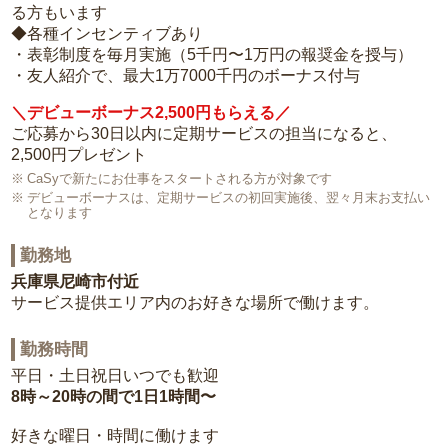
る方もいます
◆各種インセンティブあり
・表彰制度を毎月実施（5千円〜1万円の報奨金を授与）
・友人紹介で、最大1万7000千円のボーナス付与
＼デビューボーナス2,500円もらえる／
ご応募から30日以内に定期サービスの担当になると、
2,500円プレゼント
CaSyで新たにお仕事をスタートされる方が対象です
デビューボーナスは、定期サービスの初回実施後、翌々月末お支払い
となります
勤務地
兵庫県尼崎市付近
サービス提供エリア内のお好きな場所で働けます。
勤務時間
平日・土日祝日いつでも歓迎
8時～20時の間で1日1時間〜
好きな曜日・時間に働けます