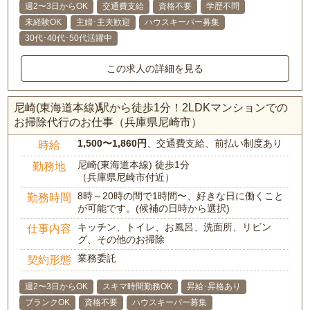
週2〜3日からOK
交通費支給
資格不要
学歴不問
未経験OK
主婦･主夫歓迎
ハウスキーパー募集
30代･40代･50代活躍中
この求人の詳細を見る
尼崎(東海道本線)駅から徒歩1分！2LDKマンションでの
お掃除代行のお仕事（兵庫県尼崎市）
1,500〜1,860円
、交通費支給、前払い制度あり
時給
尼崎(東海道本線) 徒歩1分
勤務地
（兵庫県尼崎市付近）
8時～20時の間で1時間〜、好きな日に働くこと
勤務時間
が可能です。(候補の日時から選択)
キッチン、トイレ、お風呂、洗面所、リビン
仕事内容
グ、その他のお掃除
業務委託
契約形態
週2〜3日からOK
スキマ時間勤務OK
昇給･昇格あり
ブランクOK
資格不要
ハウスキーパー募集