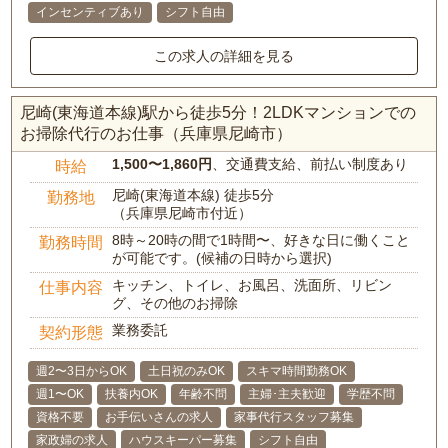
インセンティブあり
シフト自由
この求人の詳細を見る
尼崎(東海道本線)駅から徒歩5分！2LDKマンションでの
お掃除代行のお仕事（兵庫県尼崎市）
1,500〜1,860円
、交通費支給、前払い制度あり
時給
尼崎(東海道本線) 徒歩5分
勤務地
（兵庫県尼崎市付近）
8時～20時の間で1時間〜、好きな日に働くこと
勤務時間
が可能です。(候補の日時から選択)
キッチン、トイレ、お風呂、洗面所、リビン
仕事内容
グ、その他のお掃除
業務委託
契約形態
週2〜3日からOK
土日祝のみOK
スキマ時間勤務OK
週1〜OK
扶養内OK
年齢不問
主婦･主夫歓迎
学歴不問
資格不要
お手伝いさんの求人
家事代行スタッフ募集
家政婦の求人
ハウスキーパー募集
シフト自由