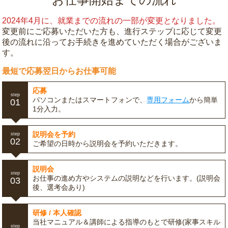
2024年4月に、就業までの流れの一部が変更となりました。
変更前にご応募いただいた方も、進行ステップに応じて変更
後の流れに沿ってお手続きを進めていただく場合がございま
す。
最短で応募翌日からお仕事可能
応募
step
パソコンまたはスマートフォンで、
専用フォーム
から簡単
01
1分入力。
説明会を予約
step
02
ご希望の日時から説明会を予約いただきます。
説明会
step
お仕事の進め方やシステムの説明などを行います。(説明会
03
後、選考会あり)
研修 / 本人確認
当社マニュアル＆講師による指導のもとで研修(家事スキル
step