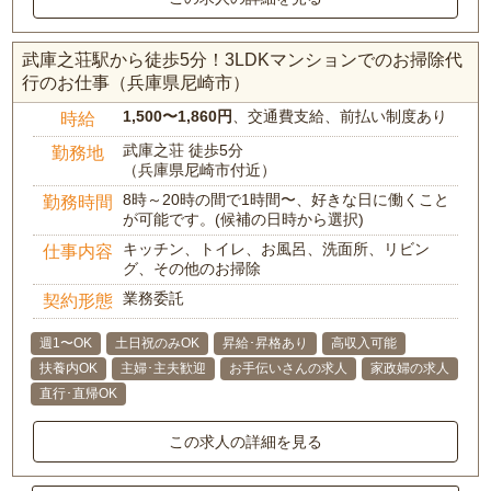
武庫之荘駅から徒歩5分！3LDKマンションでのお掃除代
行のお仕事（兵庫県尼崎市）
1,500〜1,860円
、交通費支給、前払い制度あり
時給
武庫之荘 徒歩5分
勤務地
（兵庫県尼崎市付近）
8時～20時の間で1時間〜、好きな日に働くこと
勤務時間
が可能です。(候補の日時から選択)
キッチン、トイレ、お風呂、洗面所、リビン
仕事内容
グ、その他のお掃除
業務委託
契約形態
週1〜OK
土日祝のみOK
昇給･昇格あり
高収入可能
扶養内OK
主婦･主夫歓迎
お手伝いさんの求人
家政婦の求人
直行･直帰OK
この求人の詳細を見る