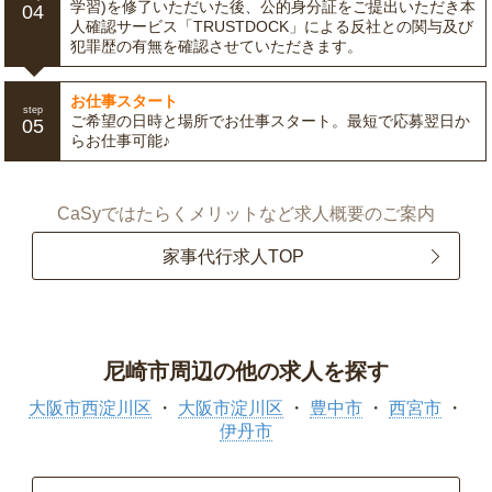
学習)を修了いただいた後、公的身分証をご提出いただき本
04
人確認サービス「TRUSTDOCK」による反社との関与及び
犯罪歴の有無を確認させていただきます。
お仕事スタート
step
ご希望の日時と場所でお仕事スタート。最短で応募翌日か
05
らお仕事可能♪
CaSyではたらくメリットなど求人概要のご案内
家事代行求人TOP
尼崎市周辺の他の求人を探す
大阪市西淀川区
大阪市淀川区
豊中市
西宮市
伊丹市