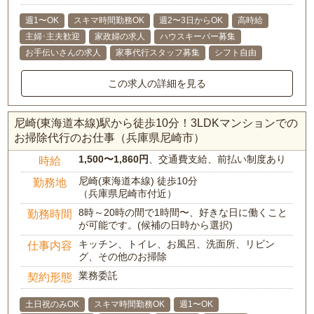
週1〜OK
スキマ時間勤務OK
週2〜3日からOK
高時給
主婦･主夫歓迎
家政婦の求人
ハウスキーパー募集
お手伝いさんの求人
家事代行スタッフ募集
シフト自由
この求人の詳細を見る
尼崎(東海道本線)駅から徒歩10分！3LDKマンションでの
お掃除代行のお仕事（兵庫県尼崎市）
1,500〜1,860円
、交通費支給、前払い制度あり
時給
尼崎(東海道本線) 徒歩10分
勤務地
（兵庫県尼崎市付近）
8時～20時の間で1時間〜、好きな日に働くこと
勤務時間
が可能です。(候補の日時から選択)
キッチン、トイレ、お風呂、洗面所、リビン
仕事内容
グ、その他のお掃除
業務委託
契約形態
土日祝のみOK
スキマ時間勤務OK
週1〜OK