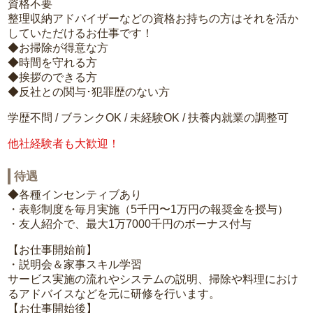
資格不要
整理収納アドバイザーなどの資格お持ちの方はそれを活か
していただけるお仕事です！
◆お掃除が得意な方
◆時間を守れる方
◆挨拶のできる方
◆反社との関与･犯罪歴のない方
学歴不問 / ブランクOK / 未経験OK / 扶養内就業の調整可
他社経験者も大歓迎！
待遇
◆各種インセンティブあり
・表彰制度を毎月実施（5千円〜1万円の報奨金を授与）
・友人紹介で、最大1万7000千円のボーナス付与
【お仕事開始前】
・説明会＆家事スキル学習
サービス実施の流れやシステムの説明、掃除や料理におけ
るアドバイスなどを元に研修を行います。
【お仕事開始後】