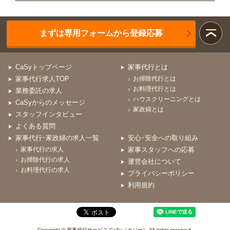
まずは専用フォームから登録応募
CaSyトップページ
家事代行とは
家事代行求人TOP
お掃除代行とは
お料理代行とは
業務委託の求人
ハウスクリーニングとは
CaSyからのメッセージ
家政婦とは
スタッフインタビュー
よくある質問
家事代行･家政婦の求人一覧
安心･安全への取り組み
家事代行の求人
家事スタッフへの応募
お掃除代行の求人
運営会社について
お料理代行の求人
プライバシーポリシー
利用規約
Copyright © 家事代行サービス CaSy（カジー） All rights reserved.