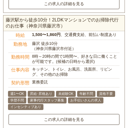
この求人の詳細を見る
藤沢駅から徒歩10分！2LDKマンションでのお掃除代行
のお仕事（神奈川県藤沢市）
1,500〜1,860円
、交通費支給、前払い制度あり
時給
藤沢 徒歩10分
勤務地
（神奈川県藤沢市付近）
8時～20時の間で1時間〜、好きな日に働くこと
勤務時間
が可能です。(候補の日時から選択)
キッチン、トイレ、お風呂、洗面所、リビン
仕事内容
グ、その他のお掃除
業務委託
契約形態
週1〜OK
昇給･昇格あり
未経験OK
年齢不問
資格不要
学歴不問
家事代行スタッフ募集
お手伝いさんの求人
インセンティブあり
この求人の詳細を見る