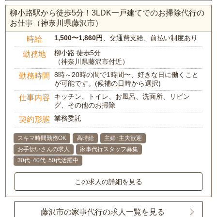
柳小路駅から徒歩5分！3LDK一戸建てでのお掃除代行の
お仕事（神奈川県藤沢市）
1,500〜1,860円
、交通費支給、前払い制度あり
時給
柳小路 徒歩5分
勤務地
（神奈川県藤沢市付近）
8時～20時の間で1時間〜、好きな日に働くこと
勤務時間
が可能です。(候補の日時から選択)
キッチン、トイレ、お風呂、洗面所、リビン
仕事内容
グ、その他のお掃除
業務委託
契約形態
スキマ時間勤務OK
高時給
主婦･主夫歓迎
お手伝いさんの求人
家事代行スタッフ募集
30代･40代･50代活躍中
この求人の詳細を見る
藤沢市の家事代行の求人一覧を見る