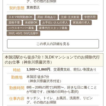
グ、その他のお掃除
業務委託
契約形態
スキマ時間勤務OK
昇給･昇格あり
主婦･主夫歓迎
学歴不問
資格不要
未経験OK
お手伝いさんの求人
家政婦の求人
ハウスキーパー募集
家事代行スタッフ募集
30代･40代･50代活躍中
この求人の詳細を見る
本鵠沼駅から徒歩7分！3LDKマンションでのお掃除代行
のお仕事（神奈川県藤沢市）
1,500〜1,860円
、交通費支給、前払い制度あり
時給
本鵠沼 徒歩7分
勤務地
（神奈川県藤沢市付近）
8時～20時の間で1時間〜、好きな日に働くこと
勤務時間
が可能です。(候補の日時から選択)
キッチン、トイレ、お風呂、洗面所、リビン
仕事内容
グ、その他のお掃除