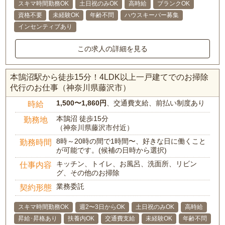
スキマ時間勤務OK
土日祝のみOK
高時給
ブランクOK
資格不要
未経験OK
年齢不問
ハウスキーパー募集
インセンティブあり
この求人の詳細を見る
本鵠沼駅から徒歩15分！4LDK以上一戸建てでのお掃除
代行のお仕事（神奈川県藤沢市）
1,500〜1,860円
、交通費支給、前払い制度あり
時給
本鵠沼 徒歩15分
勤務地
（神奈川県藤沢市付近）
8時～20時の間で1時間〜、好きな日に働くこと
勤務時間
が可能です。(候補の日時から選択)
キッチン、トイレ、お風呂、洗面所、リビン
仕事内容
グ、その他のお掃除
業務委託
契約形態
スキマ時間勤務OK
週2〜3日からOK
土日祝のみOK
高時給
昇給･昇格あり
扶養内OK
交通費支給
未経験OK
年齢不問