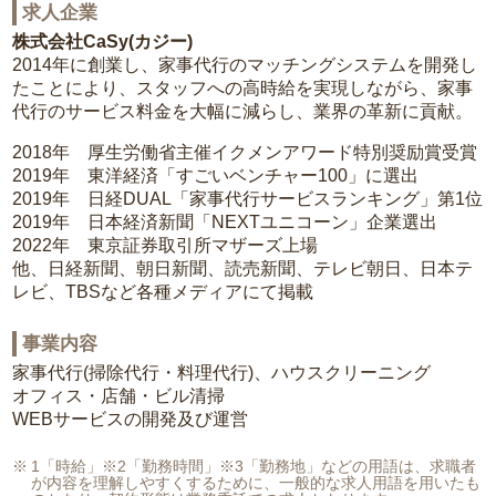
求人企業
株式会社CaSy(カジー)
2014年に創業し、家事代行のマッチングシステムを開発し
たことにより、スタッフへの高時給を実現しながら、家事
代行のサービス料金を大幅に減らし、業界の革新に貢献。
2018年 厚生労働省主催イクメンアワード特別奨励賞受賞
2019年 東洋経済「すごいベンチャー100」に選出
2019年 日経DUAL「家事代行サービスランキング」第1位
2019年 日本経済新聞「NEXTユニコーン」企業選出
2022年 東京証券取引所マザーズ上場
他、日経新聞、朝日新聞、読売新聞、テレビ朝日、日本テ
レビ、TBSなど各種メディアにて掲載
事業内容
家事代行(掃除代行・料理代行)、ハウスクリーニング
オフィス・店舗・ビル清掃
WEBサービスの開発及び運営
1「時給」※2「勤務時間」※3「勤務地」などの用語は、求職者
が内容を理解しやすくするために、一般的な求人用語を用いたも