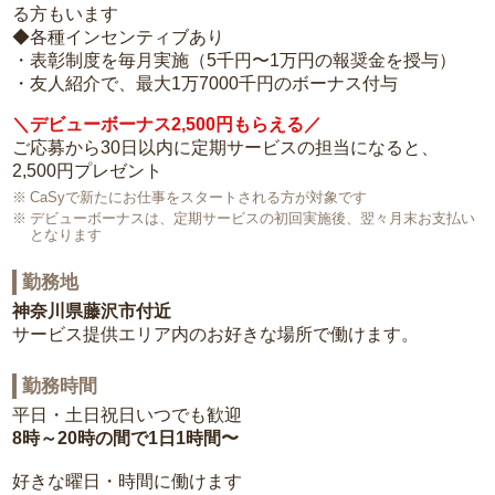
る方もいます
◆各種インセンティブあり
・表彰制度を毎月実施（5千円〜1万円の報奨金を授与）
・友人紹介で、最大1万7000千円のボーナス付与
＼デビューボーナス2,500円もらえる／
ご応募から30日以内に定期サービスの担当になると、
2,500円プレゼント
CaSyで新たにお仕事をスタートされる方が対象です
デビューボーナスは、定期サービスの初回実施後、翌々月末お支払い
となります
勤務地
神奈川県藤沢市付近
サービス提供エリア内のお好きな場所で働けます。
勤務時間
平日・土日祝日いつでも歓迎
8時～20時の間で1日1時間〜
好きな曜日・時間に働けます