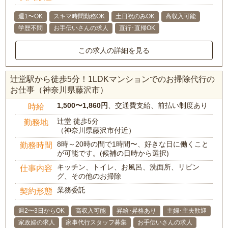
週1〜OK
スキマ時間勤務OK
土日祝のみOK
高収入可能
学歴不問
お手伝いさんの求人
直行･直帰OK
この求人の詳細を見る
辻堂駅から徒歩5分！1LDKマンションでのお掃除代行の
お仕事（神奈川県藤沢市）
1,500〜1,860円
、交通費支給、前払い制度あり
時給
辻堂 徒歩5分
勤務地
（神奈川県藤沢市付近）
8時～20時の間で1時間〜、好きな日に働くこと
勤務時間
が可能です。(候補の日時から選択)
キッチン、トイレ、お風呂、洗面所、リビン
仕事内容
グ、その他のお掃除
業務委託
契約形態
週2〜3日からOK
高収入可能
昇給･昇格あり
主婦･主夫歓迎
家政婦の求人
家事代行スタッフ募集
お手伝いさんの求人