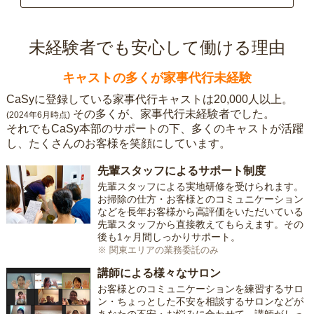
未経験者でも安心して働ける理由
キャストの多くが家事代行未経験
CaSyに登録している家事代行キャストは20,000人以上。
その多くが、家事代行未経験者でした。
(2024年6月時点)
それでもCaSy本部のサポートの下、多くのキャストが活躍
し、たくさんのお客様を笑顔にしています。
先輩スタッフによるサポート制度
先輩スタッフによる実地研修を受けられます。
お掃除の仕方・お客様とのコミュニケーション
などを長年お客様から高評価をいただいている
先輩スタッフから直接教えてもらえます。その
後も1ヶ月間しっかりサポート。
※ 関東エリアの業務委託のみ
講師による様々なサロン
お客様とのコミュニケーションを練習するサロ
ン・ちょっとした不安を相談するサロンなどが