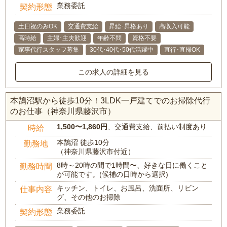
業務委託
契約形態
土日祝のみOK
交通費支給
昇給･昇格あり
高収入可能
高時給
主婦･主夫歓迎
年齢不問
資格不要
家事代行スタッフ募集
30代･40代･50代活躍中
直行･直帰OK
この求人の詳細を見る
本鵠沼駅から徒歩10分！3LDK一戸建てでのお掃除代行
のお仕事（神奈川県藤沢市）
1,500〜1,860円
、交通費支給、前払い制度あり
時給
本鵠沼 徒歩10分
勤務地
（神奈川県藤沢市付近）
8時～20時の間で1時間〜、好きな日に働くこと
勤務時間
が可能です。(候補の日時から選択)
キッチン、トイレ、お風呂、洗面所、リビン
仕事内容
グ、その他のお掃除
業務委託
契約形態