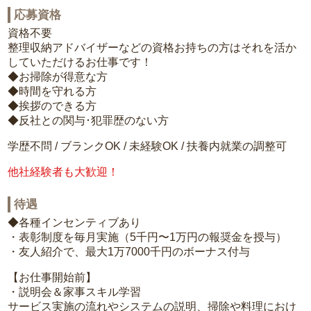
応募資格
資格不要
整理収納アドバイザーなどの資格お持ちの方はそれを活か
していただけるお仕事です！
◆お掃除が得意な方
◆時間を守れる方
◆挨拶のできる方
◆反社との関与･犯罪歴のない方
学歴不問 / ブランクOK / 未経験OK / 扶養内就業の調整可
他社経験者も大歓迎！
待遇
◆各種インセンティブあり
・表彰制度を毎月実施（5千円〜1万円の報奨金を授与）
・友人紹介で、最大1万7000千円のボーナス付与
【お仕事開始前】
・説明会＆家事スキル学習
サービス実施の流れやシステムの説明、掃除や料理におけ