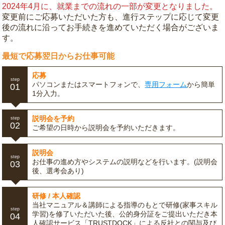
2024年4月に、就業までの流れの一部が変更となりました。
変更前にご応募いただいた方も、進行ステップに応じて変更
後の流れに沿ってお手続きを進めていただく場合がございま
す。
最短で応募翌日からお仕事可能
応募
step
パソコンまたはスマートフォンで、
専用フォーム
から簡単
01
1分入力。
説明会を予約
step
02
ご希望の日時から説明会を予約いただきます。
説明会
step
お仕事の進め方やシステムの説明などを行います。(説明会
03
後、選考会あり)
研修 / 本人確認
当社マニュアル＆講師による指導のもとで研修(家事スキル
step
学習)を修了いただいた後、公的身分証をご提出いただき本
04
人確認サービス「TRUSTDOCK」による反社との関与及び