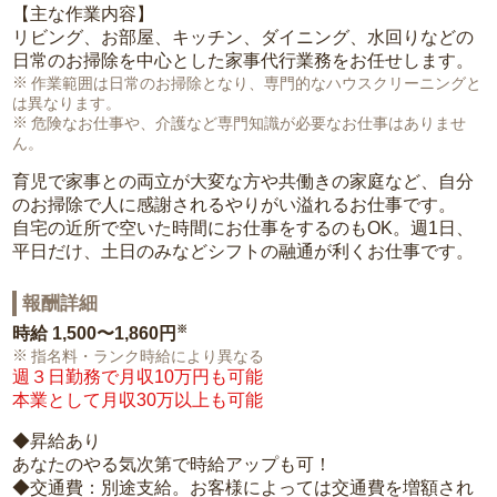
【主な作業内容】
リビング、お部屋、キッチン、ダイニング、水回りなどの
日常のお掃除を中心とした家事代行業務をお任せします。
作業範囲は日常のお掃除となり、専門的なハウスクリーニングと
は異なります。
危険なお仕事や、介護など専門知識が必要なお仕事はありませ
ん。
育児で家事との両立が大変な方や共働きの家庭など、自分
のお掃除で人に感謝されるやりがい溢れるお仕事です。
自宅の近所で空いた時間にお仕事をするのもOK。週1日、
平日だけ、土日のみなどシフトの融通が利くお仕事です。
報酬詳細
※
時給
1,500〜1,860円
指名料・ランク時給により異なる
週３日勤務で月収10万円も可能
本業として月収30万以上も可能
◆昇給あり
あなたのやる気次第で時給アップも可！
◆交通費：別途支給。お客様によっては交通費を増額され