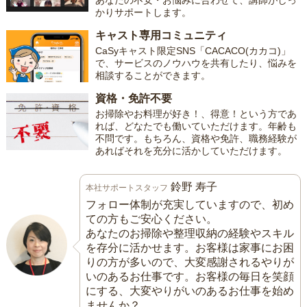
あなたの不安・お悩みに合わせて、講師がしっ
かりサポートします。
キャスト専用コミュニティ
CaSyキャスト限定SNS「CACACO(カカコ)」
で、サービスのノウハウを共有したり、悩みを
相談することができます。
資格・免許不要
お掃除やお料理が好き！、得意！という方であ
れば、どなたでも働いていただけます。年齢も
不問です。もちろん、資格や免許、職務経験が
あればそれを充分に活かしていただけます。
鈴野 寿子
本社サポートスタッフ
フォロー体制が充実していますので、初め
ての方もご安心ください。
あなたのお掃除や整理収納の経験やスキル
を存分に活かせます。お客様は家事にお困
りの方が多いので、大変感謝されるやりが
いのあるお仕事です。お客様の毎日を笑顔
にする、大変やりがいのあるお仕事を始め
ませんか？