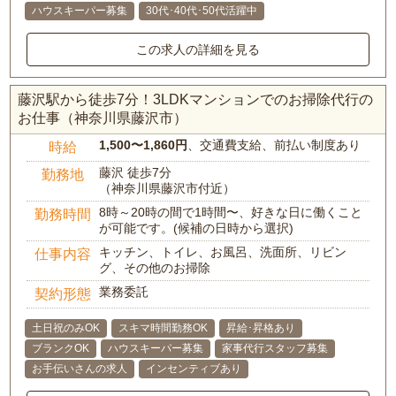
ハウスキーパー募集
30代･40代･50代活躍中
この求人の詳細を見る
藤沢駅から徒歩7分！3LDKマンションでのお掃除代行の
お仕事（神奈川県藤沢市）
1,500〜1,860円
、交通費支給、前払い制度あり
時給
藤沢 徒歩7分
勤務地
（神奈川県藤沢市付近）
8時～20時の間で1時間〜、好きな日に働くこと
勤務時間
が可能です。(候補の日時から選択)
キッチン、トイレ、お風呂、洗面所、リビン
仕事内容
グ、その他のお掃除
業務委託
契約形態
土日祝のみOK
スキマ時間勤務OK
昇給･昇格あり
ブランクOK
ハウスキーパー募集
家事代行スタッフ募集
お手伝いさんの求人
インセンティブあり