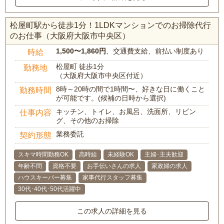
松屋町駅から徒歩1分！1LDKマンションでのお掃除代行
のお仕事（大阪府大阪市中央区）
1,500〜1,860円
、交通費支給、前払い制度あり
時給
松屋町 徒歩1分
勤務地
（大阪府大阪市中央区付近）
8時～20時の間で1時間〜、好きな日に働くこと
勤務時間
が可能です。(候補の日時から選択)
キッチン、トイレ、お風呂、洗面所、リビン
仕事内容
グ、その他のお掃除
業務委託
契約形態
スキマ時間勤務OK
高時給
未経験OK
主婦･主夫歓迎
年齢不問
資格不要
お手伝いさんの求人
家政婦の求人
ハウスキーパー募集
家事代行スタッフ募集
30代･40代･50代活躍中
この求人の詳細を見る