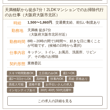
天満橋駅から徒歩7分！2LDKマンションでのお掃除代行
のお仕事（大阪府大阪市北区）
1,500〜1,860円
、交通費支給、前払い制度あり
時給
天満橋 徒歩7分
勤務地
（大阪府大阪市北区付近）
8時～20時の間で1時間〜、好きな日に働くこと
勤務時間
が可能です。(候補の日時から選択)
キッチン、トイレ、お風呂、洗面所、リビン
仕事内容
グ、その他のお掃除
業務委託
契約形態
スキマ時間勤務OK
土日祝のみOK
週1〜OK
週2〜3日からOK
高時給
扶養内OK
昇給･昇格あり
高収入可能
資格不要
お手伝いさんの求人
インセンティブあり
30代･40代･50代活躍中
この求人の詳細を見る