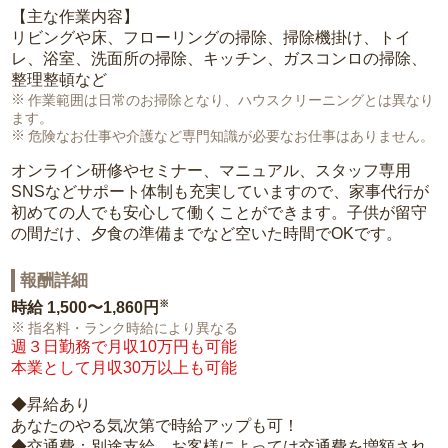
【主な作業内容】
リビングや床、フローリングの掃除、掃除機掛け、トイ
レ、浴室、洗面所の掃除、キッチン、ガスコンロの掃除、
整理整頓など
作業範囲は日常のお掃除となり、ハウスクリーニングとは異なり
ます。
危険なお仕事や介護など専門知識が必要なお仕事はありません。
オンライン研修やセミナー、マニュアル、スタッフ専用
SNSなどサポート体制も充実していますので、家事代行が
初めての人でも安心して働くことができます。子供が留守
の間だけ、夕食の準備までなど空いた時間でOKです。
報酬詳細
※
時給
1,500〜1,860円
指名料・ランク時給により異なる
週３日勤務で月収10万円も可能
本業として月収30万以上も可能
◆昇給あり
あなたのやる気次第で時給アップも可！
◆交通費：別途支給。お客様によっては交通費を増額され