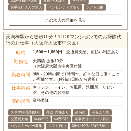
週2〜3日からOK
昇給･昇格あり
学歴不問
お手伝いさんの求人
インセンティブあり
シフト自由
この求人の詳細を見る
天満橋駅から徒歩10分！1LDKマンションでのお掃除代
行のお仕事（大阪府大阪市中央区）
1,500〜1,860円
、交通費支給、前払い制度あり
時給
天満橋 徒歩10分
勤務地
（大阪府大阪市中央区付近）
8時～20時の間で1時間〜、好きな日に働くこと
勤務時間
が可能です。(候補の日時から選択)
キッチン、トイレ、お風呂、洗面所、リビン
仕事内容
グ、その他のお掃除
業務委託
契約形態
スキマ時間勤務OK
昇給･昇格あり
高時給
高収入可能
交通費支給
年齢不問
学歴不問
家事代行スタッフ募集
ハウスキーパー募集
シフト自由
30代･40代･50代活躍中