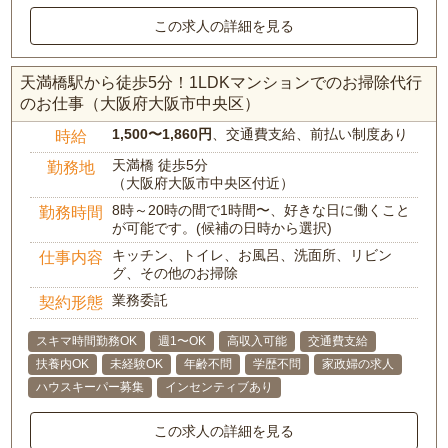
この求人の詳細を見る
天満橋駅から徒歩5分！1LDKマンションでのお掃除代行
のお仕事（大阪府大阪市中央区）
1,500〜1,860円
、交通費支給、前払い制度あり
時給
天満橋 徒歩5分
勤務地
（大阪府大阪市中央区付近）
8時～20時の間で1時間〜、好きな日に働くこと
勤務時間
が可能です。(候補の日時から選択)
キッチン、トイレ、お風呂、洗面所、リビン
仕事内容
グ、その他のお掃除
業務委託
契約形態
スキマ時間勤務OK
週1〜OK
高収入可能
交通費支給
扶養内OK
未経験OK
年齢不問
学歴不問
家政婦の求人
ハウスキーパー募集
インセンティブあり
この求人の詳細を見る