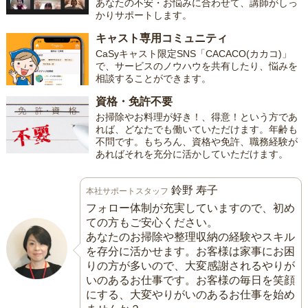
あなたの不安・お悩みに合わせて、講師がしっ
かりサポートします。
キャスト専用コミュニティ
CaSyキャスト限定SNS「CACACO(カカコ)」
で、サービスのノウハウを共有したり、悩みを
相談することができます。
資格・免許不要
お掃除やお料理が好き！、得意！という方であ
れば、どなたでも働いていただけます。年齢も
不問です。もちろん、資格や免許、職務経験が
あればそれを充分に活かしていただけます。
鈴野 寿子
本社サポートスタッフ
フォロー体制が充実していますので、初め
ての方もご安心ください。
あなたのお掃除や整理収納の経験やスキル
を存分に活かせます。お客様は家事にお困
りの方が多いので、大変感謝されるやりが
いのあるお仕事です。お客様の毎日を笑顔
にする、大変やりがいのあるお仕事を始め