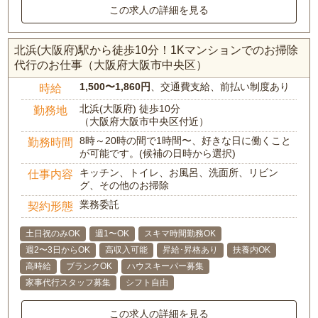
この求人の詳細を見る
北浜(大阪府)駅から徒歩10分！1Kマンションでのお掃除
代行のお仕事（大阪府大阪市中央区）
1,500〜1,860円
、交通費支給、前払い制度あり
時給
北浜(大阪府) 徒歩10分
勤務地
（大阪府大阪市中央区付近）
8時～20時の間で1時間〜、好きな日に働くこと
勤務時間
が可能です。(候補の日時から選択)
キッチン、トイレ、お風呂、洗面所、リビン
仕事内容
グ、その他のお掃除
業務委託
契約形態
土日祝のみOK
週1〜OK
スキマ時間勤務OK
週2〜3日からOK
高収入可能
昇給･昇格あり
扶養内OK
高時給
ブランクOK
ハウスキーパー募集
家事代行スタッフ募集
シフト自由
この求人の詳細を見る