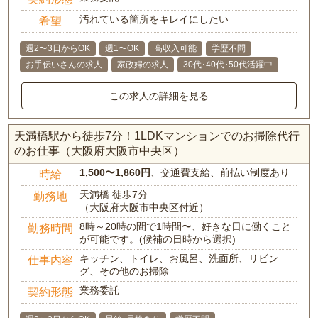
汚れている箇所をキレイにしたい
希望
週2〜3日からOK
週1〜OK
高収入可能
学歴不問
お手伝いさんの求人
家政婦の求人
30代･40代･50代活躍中
この求人の詳細を見る
天満橋駅から徒歩7分！1LDKマンションでのお掃除代行
のお仕事（大阪府大阪市中央区）
1,500〜1,860円
、交通費支給、前払い制度あり
時給
天満橋 徒歩7分
勤務地
（大阪府大阪市中央区付近）
8時～20時の間で1時間〜、好きな日に働くこと
勤務時間
が可能です。(候補の日時から選択)
キッチン、トイレ、お風呂、洗面所、リビン
仕事内容
グ、その他のお掃除
業務委託
契約形態