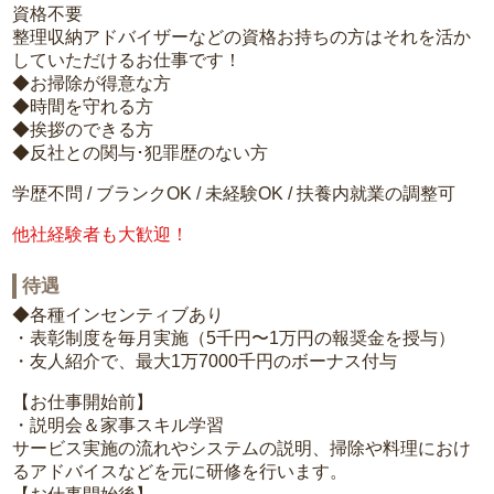
資格不要
整理収納アドバイザーなどの資格お持ちの方はそれを活か
していただけるお仕事です！
◆お掃除が得意な方
◆時間を守れる方
◆挨拶のできる方
◆反社との関与･犯罪歴のない方
学歴不問 / ブランクOK / 未経験OK / 扶養内就業の調整可
他社経験者も大歓迎！
待遇
◆各種インセンティブあり
・表彰制度を毎月実施（5千円〜1万円の報奨金を授与）
・友人紹介で、最大1万7000千円のボーナス付与
【お仕事開始前】
・説明会＆家事スキル学習
サービス実施の流れやシステムの説明、掃除や料理におけ
るアドバイスなどを元に研修を行います。