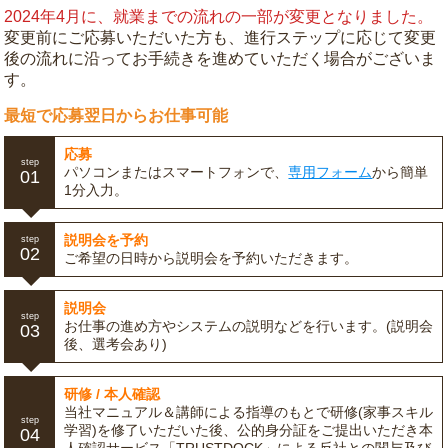
2024年4月に、就業までの流れの一部が変更となりました。
変更前にご応募いただいた方も、進行ステップに応じて変更
後の流れに沿ってお手続きを進めていただく場合がございま
す。
最短で応募翌日からお仕事可能
応募
step
パソコンまたはスマートフォンで、
専用フォーム
から簡単
01
1分入力。
説明会を予約
step
02
ご希望の日時から説明会を予約いただきます。
説明会
step
お仕事の進め方やシステムの説明などを行います。(説明会
03
後、選考会あり)
研修 / 本人確認
当社マニュアル＆講師による指導のもとで研修(家事スキル
step
学習)を修了いただいた後、公的身分証をご提出いただき本
04