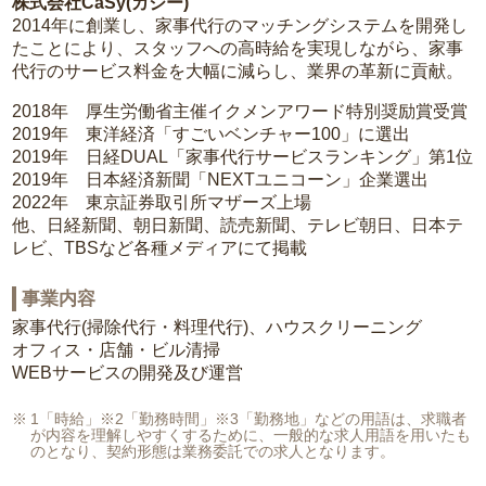
株式会社CaSy(カジー)
2014年に創業し、家事代行のマッチングシステムを開発し
たことにより、スタッフへの高時給を実現しながら、家事
代行のサービス料金を大幅に減らし、業界の革新に貢献。
2018年 厚生労働省主催イクメンアワード特別奨励賞受賞
2019年 東洋経済「すごいベンチャー100」に選出
2019年 日経DUAL「家事代行サービスランキング」第1位
2019年 日本経済新聞「NEXTユニコーン」企業選出
2022年 東京証券取引所マザーズ上場
他、日経新聞、朝日新聞、読売新聞、テレビ朝日、日本テ
レビ、TBSなど各種メディアにて掲載
事業内容
家事代行(掃除代行・料理代行)、ハウスクリーニング
オフィス・店舗・ビル清掃
WEBサービスの開発及び運営
1「時給」※2「勤務時間」※3「勤務地」などの用語は、求職者
が内容を理解しやすくするために、一般的な求人用語を用いたも
のとなり、契約形態は業務委託での求人となります。