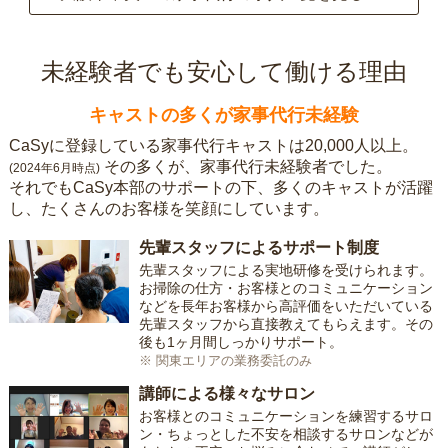
未経験者でも安心して働ける理由
キャストの多くが家事代行未経験
CaSyに登録している家事代行キャストは20,000人以上。
その多くが、家事代行未経験者でした。
(2024年6月時点)
それでもCaSy本部のサポートの下、多くのキャストが活躍
し、たくさんのお客様を笑顔にしています。
先輩スタッフによるサポート制度
先輩スタッフによる実地研修を受けられます。
お掃除の仕方・お客様とのコミュニケーション
などを長年お客様から高評価をいただいている
先輩スタッフから直接教えてもらえます。その
後も1ヶ月間しっかりサポート。
※ 関東エリアの業務委託のみ
講師による様々なサロン
お客様とのコミュニケーションを練習するサロ
ン・ちょっとした不安を相談するサロンなどが