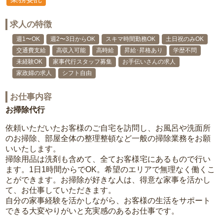
求人の特徴
週1〜OK
週2〜3日からOK
スキマ時間勤務OK
土日祝のみOK
交通費支給
高収入可能
高時給
昇給･昇格あり
学歴不問
未経験OK
家事代行スタッフ募集
お手伝いさんの求人
家政婦の求人
シフト自由
お仕事内容
お掃除代行
依頼いただいたお客様のご自宅を訪問し、お風呂や洗面所
のお掃除、部屋全体の整理整頓など一般の掃除業務をお願
いいたします。
掃除用品は洗剤も含めて、全てお客様宅にあるもので行い
ます。1日1時間からでOK。希望のエリアで無理なく働くこ
とができます。お掃除が好きな人は、得意な家事を活かし
て、お仕事していただきます。
自分の家事経験を活かしながら、お客様の生活をサポート
できる大変やりがいと充実感のあるお仕事です。