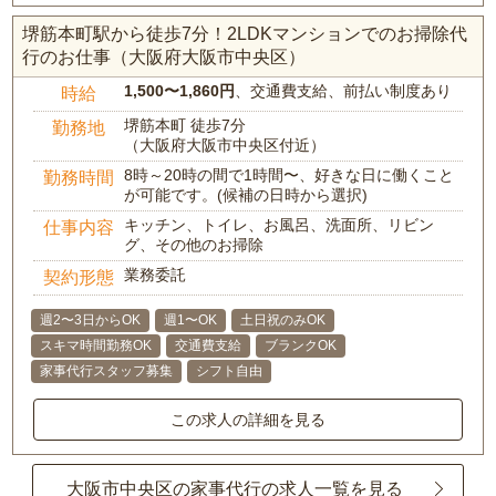
堺筋本町駅から徒歩7分！2LDKマンションでのお掃除代
行のお仕事（大阪府大阪市中央区）
1,500〜1,860円
、交通費支給、前払い制度あり
時給
堺筋本町 徒歩7分
勤務地
（大阪府大阪市中央区付近）
8時～20時の間で1時間〜、好きな日に働くこと
勤務時間
が可能です。(候補の日時から選択)
キッチン、トイレ、お風呂、洗面所、リビン
仕事内容
グ、その他のお掃除
業務委託
契約形態
週2〜3日からOK
週1〜OK
土日祝のみOK
スキマ時間勤務OK
交通費支給
ブランクOK
家事代行スタッフ募集
シフト自由
この求人の詳細を見る
大阪市中央区の家事代行の求人一覧を見る