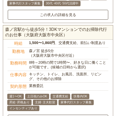
家事代行スタッフ募集
30代･40代･50代活躍中
この求人の詳細を見る
森ノ宮駅から徒歩5分！3DKマンションでのお掃除代行
のお仕事（大阪府大阪市中央区）
1,500〜1,860円
、交通費支給、前払い制度あり
時給
森ノ宮 徒歩5分
勤務地
（大阪府大阪市中央区付近）
8時～20時の間で1時間〜、好きな日に働くこと
勤務時間
が可能です。(候補の日時から選択)
キッチン、トイレ、お風呂、洗面所、リビン
仕事内容
グ、その他のお掃除
業務委託
契約形態
週1〜OK
土日祝のみOK
交通費支給
扶養内OK
昇給･昇格あり
主婦･主夫歓迎
家事代行スタッフ募集
インセンティブあり