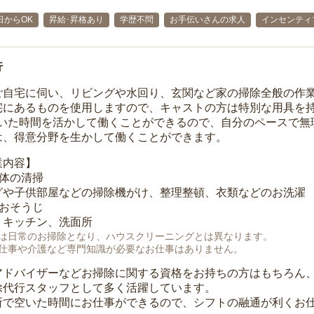
日からOK
昇給･昇格あり
学歴不問
お手伝いさんの求人
インセンティ
行
ご自宅に伺い、リビングや水回り、玄関など家の掃除全般の作
宅にあるものを使用しますので、キャストの方は特別な用具を持
空いた時間を活かして働くことができるので、自分のペースで無
は、得意分野を生かして働くことができます。
業内容】
全体の清掃
グや子供部屋などの掃除機がけ、整理整頓、衣類などのお洗濯
のおそうじ
、キッチン、洗面所
は日常のお掃除となり、ハウスクリーニングとは異なります。
仕事や介護など専門知識が必要なお仕事はありません。
アドバイザーなどお掃除に関する資格をお持ちの方はもちろん
除代行スタッフとして多く活躍しています。
所で空いた時間にお仕事ができるので、シフトの融通が利くお