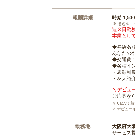
報酬詳細
時給
1,50
指名料・
週３日勤務
本業として
◆昇給あ
あなたの
◆交通費
◆各種イ
・表彰制
・友人紹介
＼デビュー
ご応募から
CaSy
デビュー
勤務地
大阪府大
サービス