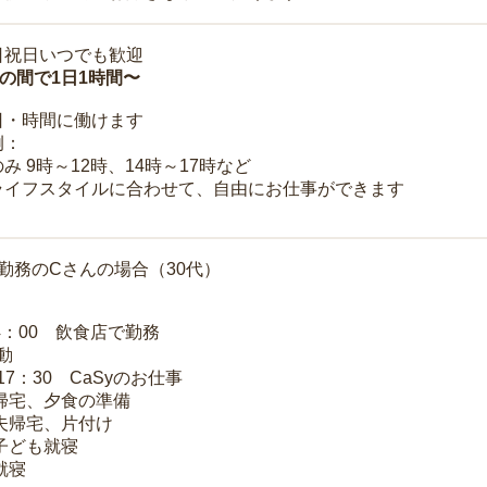
日祝日いつでも歓迎
時の間で1日1時間〜
日・時間に働けます
例：
み 9時～12時、14時～17時など
ライフスタイルに合わせて、自由にお仕事ができます
勤務のCさんの場合（30代）
14：00 飲食店で勤務
移動
～17：30 CaSyのお仕事
 帰宅、夕食の準備
 夫帰宅、片付け
 子ども就寝
就寝