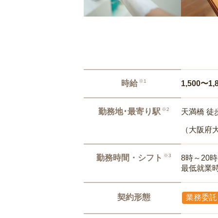
※1
時給
1,500〜1,
※2
勤務地･最寄り駅
天満橋 徒
（大阪府
※3
勤務時間・シフト
8時～20
最低就業
契約形態
業務委託