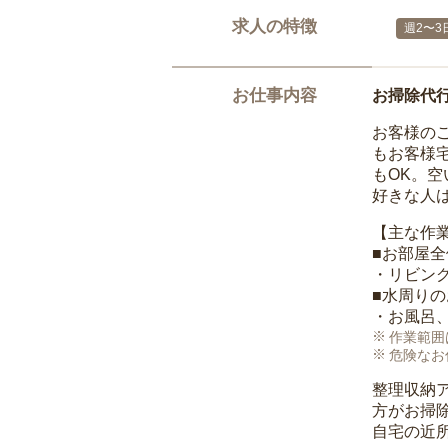
求人の特徴
週2〜3
お仕事内容
お掃除代
お客様の
もお客様
もOK。
好きな人
【主な作
■お部屋
・リビン
■水周り
・お風呂
作業範囲
危険なお
整理収納
方がお掃
自宅の近