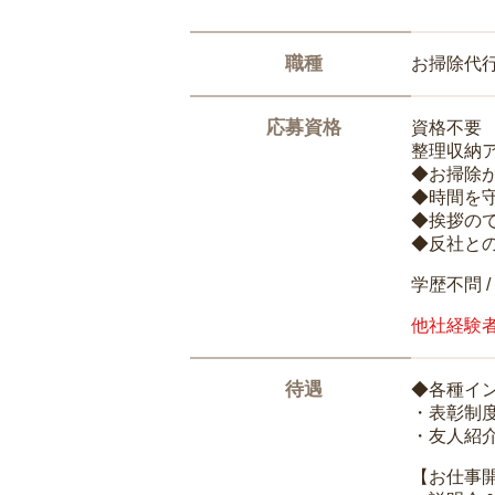
職種
お掃除代
応募資格
資格不要
整理収納
◆お掃除
◆時間を
◆挨拶の
◆反社と
学歴不問 /
他社経験
待遇
◆各種イ
・表彰制
・友人紹介
【お仕事