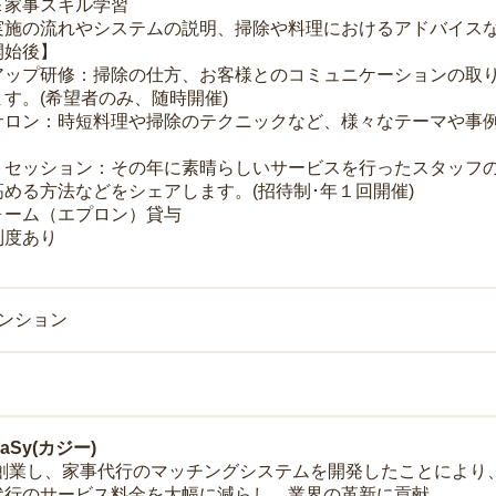
＆家事スキル学習
実施の流れやシステムの説明、掃除や料理におけるアドバイス
開始後】
アップ研修：掃除の仕方、お客様とのコミュニケーションの取
す。(希望者のみ、随時開催)
サロン：時短料理や掃除のテクニックなど、様々なテーマや事例
トセッション：その年に素晴らしいサービスを行ったスタッフ
める方法などをシェアします。(招待制･年１回開催)
ォーム（エプロン）貸与
制度あり
マンション
Sy(カジー)
年に創業し、家事代行のマッチングシステムを開発したことによ
代行のサービス料金を大幅に減らし、業界の革新に貢献。