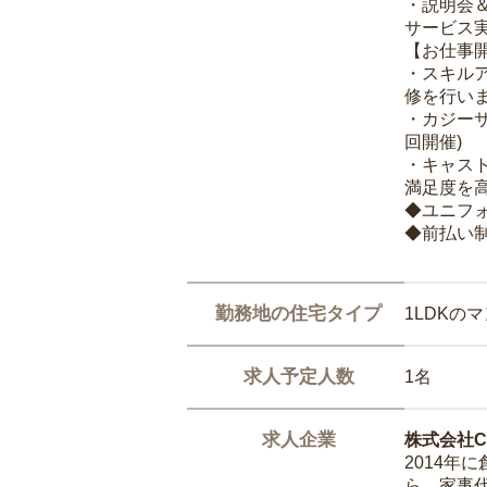
・説明会
サービス
【お仕事
・スキル
修を行いま
・カジー
回開催)
・キャス
満足度を高
◆ユニフ
◆前払い
勤務地の住宅タイプ
1LDKの
求人予定人数
1名
求人企業
株式会社Ca
2014
ら、家事