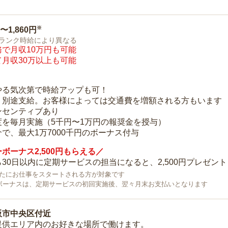
※
0〜1,860円
ランク時給により異なる
で月収10万円も可能
月収30万以上も可能
り
やる気次第で時給アップも可！
：別途支給。お客様によっては交通費を増額される方もいます
ンセンティブあり
度を毎月実施（5千円〜1万円の報奨金を授与）
で、最大1万7000千円のボーナス付与
ボーナス2,500円もらえる／
30日以内に定期サービスの担当になると、2,500円プレゼント
で新たにお仕事をスタートされる方が対象です
ボーナスは、定期サービスの初回実施後、翌々月末お支払いとなります
阪市中央区付近
提供エリア内のお好きな場所で働けます。