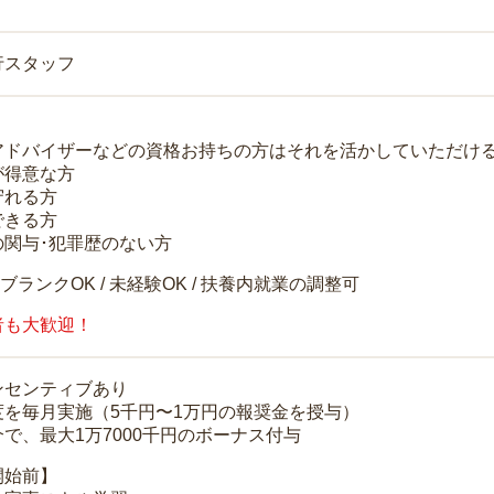
行スタッフ
アドバイザーなどの資格お持ちの方はそれを活かしていただけ
が得意な方
守れる方
できる方
の関与･犯罪歴のない方
 ブランクOK / 未経験OK / 扶養内就業の調整可
者も大歓迎！
ンセンティブあり
度を毎月実施（5千円〜1万円の報奨金を授与）
で、最大1万7000千円のボーナス付与
開始前】