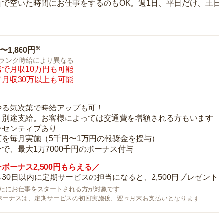
所で空いた時間にお仕事をするのもOK。週1日、平日だけ、土
※
0〜1,860円
ランク時給により異なる
で月収10万円も可能
月収30万以上も可能
り
やる気次第で時給アップも可！
：別途支給。お客様によっては交通費を増額される方もいます
ンセンティブあり
度を毎月実施（5千円〜1万円の報奨金を授与）
で、最大1万7000千円のボーナス付与
ボーナス2,500円もらえる／
30日以内に定期サービスの担当になると、2,500円プレゼント
で新たにお仕事をスタートされる方が対象です
ボーナスは、定期サービスの初回実施後、翌々月末お支払いとなります