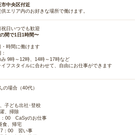
阪市中央区付近
提供エリア内のお好きな場所で働けます。
日祝日いつでも歓迎
時の間で1日1時間〜
日・時間に働けます
例：
み 9時～12時、14時～17時など
ライフスタイルに合わせて、自由にお仕事ができます
んの場合（40代）
夫、子ども出社･登校
洗濯、掃除
2：00 CaSyのお仕事
 昼食、帰宅
17：00 習い事