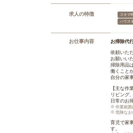
求人の特徴
スキマ
ハウス
お仕事内容
お掃除代
依頼いた
お願いい
掃除用品
働くこと
自分の家
【主な作
リビング
日常のお
作業範囲
危険なお
育児で家
す。