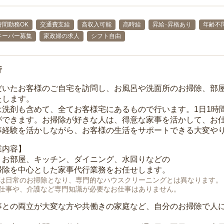
時間勤務OK
交通費支給
高収入可能
高時給
昇給･昇格あり
年齢不
キーパー募集
家政婦の求人
シフト自由
行
だいたお客様のご自宅を訪問し、お風呂や洗面所のお掃除、部
たします。
は洗剤も含めて、全てお客様宅にあるもので行います。1日1時
ができます。お掃除が好きな人は、得意な家事を活かして、お
事経験を活かしながら、お客様の生活をサポートできる大変や
業内容】
、お部屋、キッチン、ダイニング、水回りなどの
掃除を中心とした家事代行業務をお任せします。
は日常のお掃除となり、専門的なハウスクリーニングとは異なります。
仕事や、介護など専門知識が必要なお仕事はありません。
事との両立が大変な方や共働きの家庭など、自分のお掃除で人