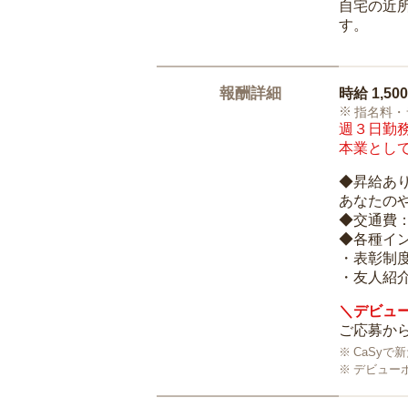
自宅の近
す。
報酬詳細
時給
1,50
指名料・
週３日勤務
本業として
◆昇給あ
あなたの
◆交通費
◆各種イ
・表彰制
・友人紹介
＼デビュー
ご応募から
CaSy
デビュー