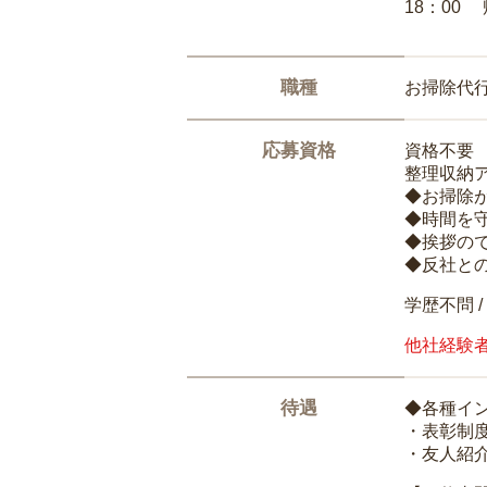
18：00
職種
お掃除代
応募資格
資格不要
整理収納
◆お掃除
◆時間を
◆挨拶の
◆反社と
学歴不問 /
他社経験
待遇
◆各種イ
・表彰制
・友人紹介