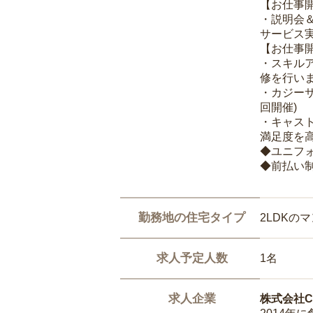
【お仕事
・説明会
サービス
【お仕事
・スキル
修を行いま
・カジー
回開催)
・キャス
満足度を高
◆ユニフ
◆前払い
勤務地の住宅タイプ
2LDKの
求人予定人数
1名
求人企業
株式会社Ca