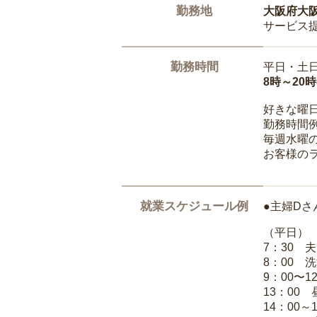
勤務地
大阪府大
サービス
勤務時間
平日・土
8時～20
好きな曜
勤務時間
毎週水曜の
お客様の
就業スケジュール例
●主婦Dさ
（平日）
7：30 
8：00 
9：00〜1
13：00
14：00～