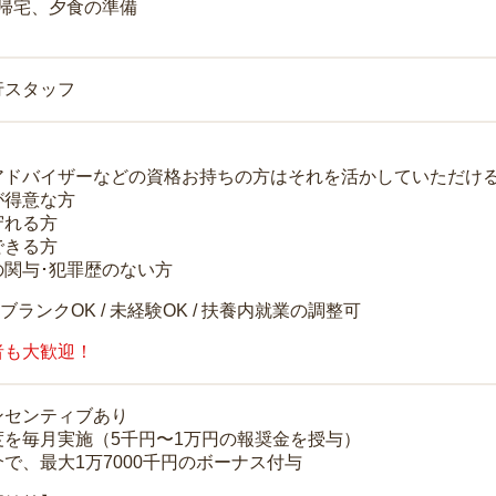
 帰宅、夕食の準備
行スタッフ
アドバイザーなどの資格お持ちの方はそれを活かしていただけ
が得意な方
守れる方
できる方
の関与･犯罪歴のない方
 ブランクOK / 未経験OK / 扶養内就業の調整可
者も大歓迎！
ンセンティブあり
度を毎月実施（5千円〜1万円の報奨金を授与）
で、最大1万7000千円のボーナス付与