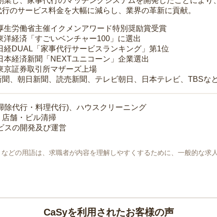
年に創業し、家事代行のマッチングシステムを開発したことによ
代行のサービス料金を大幅に減らし、業界の革新に貢献。
 厚生労働省主催イクメンアワード特別奨励賞受賞
 東洋経済「すごいベンチャー100」に選出
 日経DUAL「家事代行サービスランキング」第1位
 日本経済新聞「NEXTユニコーン」企業選出
 東京証券取引所マザーズ上場
新聞、朝日新聞、読売新聞、テレビ朝日、日本テレビ、TBSな
掃除代行・料理代行)、ハウスクリーニング
・店舗・ビル清掃
ービスの開発及び運営
地」などの用語は、求職者が内容を理解しやすくするために、一般的な求
CaSyを利用されたお客様の声