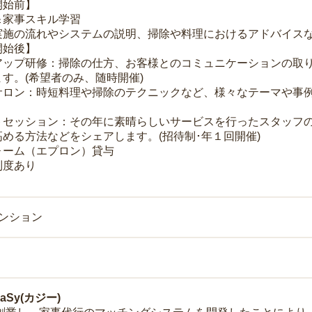
開始前】
＆家事スキル学習
実施の流れやシステムの説明、掃除や料理におけるアドバイス
開始後】
アップ研修：掃除の仕方、お客様とのコミュニケーションの取
す。(希望者のみ、随時開催)
サロン：時短料理や掃除のテクニックなど、様々なテーマや事例
トセッション：その年に素晴らしいサービスを行ったスタッフ
める方法などをシェアします。(招待制･年１回開催)
ォーム（エプロン）貸与
制度あり
マンション
Sy(カジー)