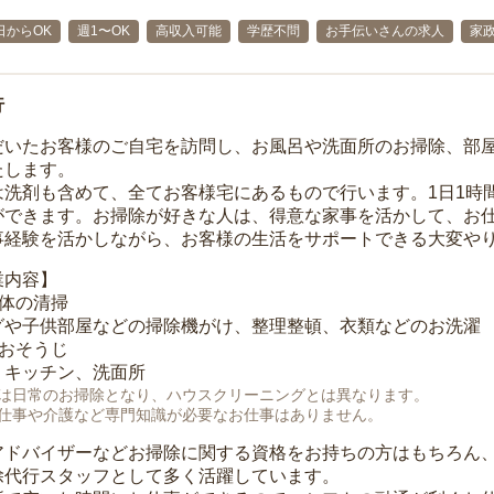
日からOK
週1〜OK
高収入可能
学歴不問
お手伝いさんの求人
家
行
だいたお客様のご自宅を訪問し、お風呂や洗面所のお掃除、部
たします。
は洗剤も含めて、全てお客様宅にあるもので行います。1日1時
ができます。お掃除が好きな人は、得意な家事を活かして、お
事経験を活かしながら、お客様の生活をサポートできる大変や
業内容】
全体の清掃
グや子供部屋などの掃除機がけ、整理整頓、衣類などのお洗濯
のおそうじ
、キッチン、洗面所
は日常のお掃除となり、ハウスクリーニングとは異なります。
仕事や介護など専門知識が必要なお仕事はありません。
アドバイザーなどお掃除に関する資格をお持ちの方はもちろん
除代行スタッフとして多く活躍しています。