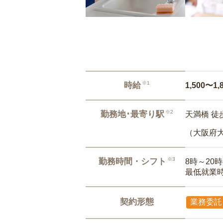
※1
時給
1,500〜1,
※2
勤務地･最寄り駅
天満橋 徒
（大阪府
※3
勤務時間・シフト
8時～20
最低就業
契約形態
業務委託