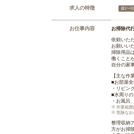
求人の特徴
週2〜3
お仕事内容
お掃除代
依頼いた
お願いい
掃除用品
働くこと
自分の家
【主な作
■お部屋
・リビン
■水周り
・お風呂
作業範囲
危険なお
整理収納
方がお掃