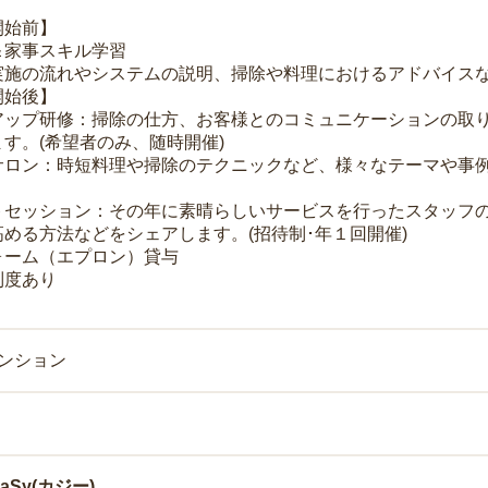
開始前】
＆家事スキル学習
実施の流れやシステムの説明、掃除や料理におけるアドバイス
開始後】
アップ研修：掃除の仕方、お客様とのコミュニケーションの取
す。(希望者のみ、随時開催)
サロン：時短料理や掃除のテクニックなど、様々なテーマや事例
トセッション：その年に素晴らしいサービスを行ったスタッフ
める方法などをシェアします。(招待制･年１回開催)
ォーム（エプロン）貸与
制度あり
マンション
Sy(カジー)