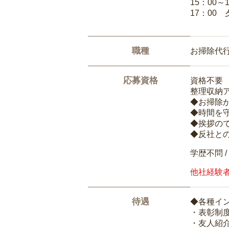
15：00
17：00
職種
お掃除代
応募資格
資格不要
整理収納
◆お掃除
◆時間を
◆挨拶の
◆反社と
学歴不問 /
他社経験
待遇
◆各種イ
・表彰制
・友人紹介