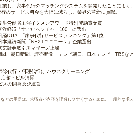
年に創業し、家事代行のマッチングシステムを開発したことによ
代行のサービス料金を大幅に減らし、業界の革新に貢献。
 厚生労働省主催イクメンアワード特別奨励賞受賞
 東洋経済「すごいベンチャー100」に選出
 日経DUAL「家事代行サービスランキング」第1位
 日本経済新聞「NEXTユニコーン」企業選出
 東京証券取引所マザーズ上場
新聞、朝日新聞、読売新聞、テレビ朝日、日本テレビ、TBSな
掃除代行・料理代行)、ハウスクリーニング
・店舗・ビル清掃
ービスの開発及び運営
地」などの用語は、求職者が内容を理解しやすくするために、一般的な求