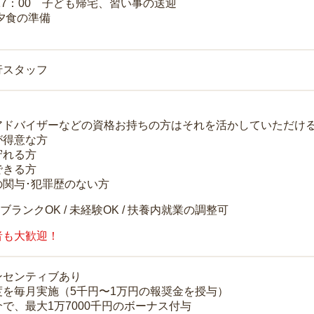
～17：00 子ども帰宅、習い事の送迎
 夕食の準備
行スタッフ
アドバイザーなどの資格お持ちの方はそれを活かしていただけ
が得意な方
守れる方
できる方
の関与･犯罪歴のない方
 ブランクOK / 未経験OK / 扶養内就業の調整可
者も大歓迎！
ンセンティブあり
度を毎月実施（5千円〜1万円の報奨金を授与）
で、最大1万7000千円のボーナス付与