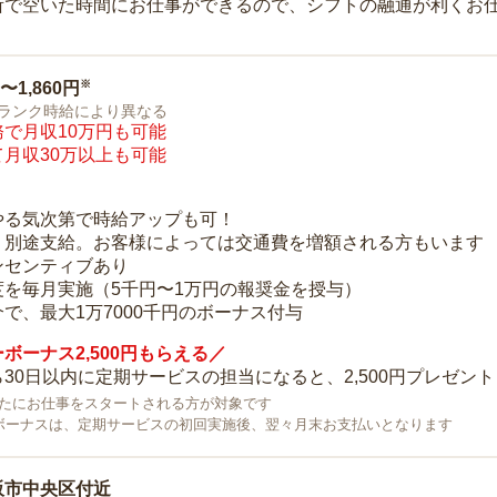
所で空いた時間にお仕事ができるので、シフトの融通が利くお
※
0〜1,860円
ランク時給により異なる
で月収10万円も可能
月収30万以上も可能
り
やる気次第で時給アップも可！
：別途支給。お客様によっては交通費を増額される方もいます
ンセンティブあり
度を毎月実施（5千円〜1万円の報奨金を授与）
で、最大1万7000千円のボーナス付与
ボーナス2,500円もらえる／
30日以内に定期サービスの担当になると、2,500円プレゼント
で新たにお仕事をスタートされる方が対象です
ボーナスは、定期サービスの初回実施後、翌々月末お支払いとなります
阪市中央区付近