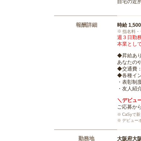
自宅の近
報酬詳細
時給
1,50
指名料・
週３日勤務
本業として
◆昇給あ
あなたの
◆交通費
◆各種イ
・表彰制
・友人紹介
＼デビュー
ご応募から
CaSy
デビュー
勤務地
大阪府大