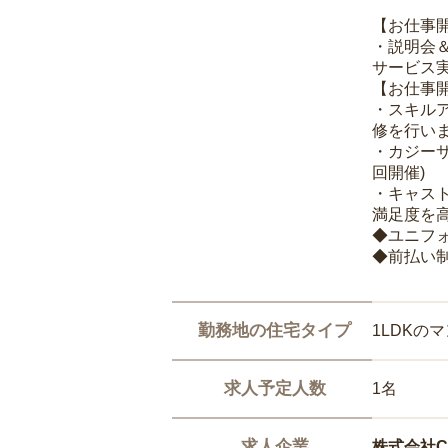
【お仕事
・説明会
サービス
【お仕事
・スキル
修を行いま
・カジー
回開催)
・キャス
満足度を高
◆ユニフ
◆前払い
勤務地の住宅タイプ
1LDKの
求人予定人数
1名
求人企業
株式会社Ca