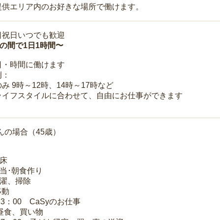
提供エリア内のお好きな場所で働けます。
日祝日いつでも歓迎
時の間で1日1時間〜
日・時間に働けます
例：
み 9時～12時、14時～17時など
ライフスタイルに合わせて、自由にお仕事ができます
んの場合（45歳）
起床
弁当･朝食作り
洗濯、掃除
移動
13：00 CaSyのお仕事
 昼食、買い物