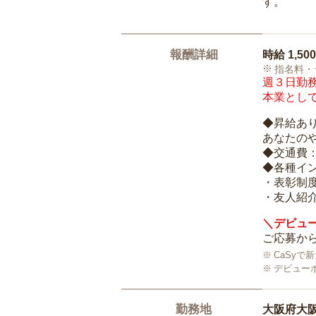
す。
報酬詳細
時給
1,50
指名料・
週３日勤務
本業として
◆昇給あ
あなたの
◆交通費
◆各種イ
・表彰制
・友人紹介
＼デビュー
ご応募から
CaSy
デビュー
勤務地
大阪府大