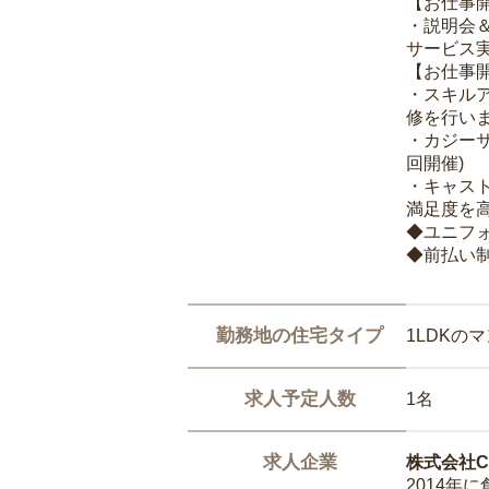
【お仕事
・説明会
サービス
【お仕事
・スキル
修を行いま
・カジー
回開催)
・キャス
満足度を高
◆ユニフ
◆前払い
勤務地の住宅タイプ
1LDKの
求人予定人数
1名
求人企業
株式会社Ca
2014