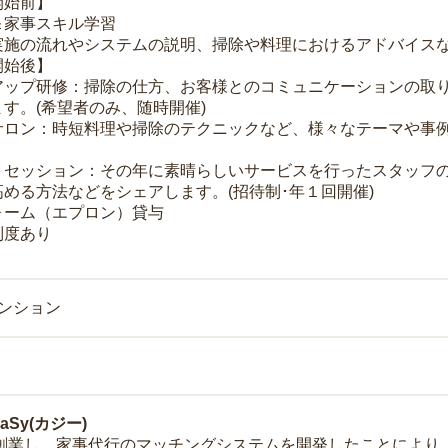
開始前】
＆家事スキル学習
実施の流れやシステムの説明、掃除や料理におけるアドバイス
開始後】
アップ研修：掃除の仕方、お客様とのコミュニケーションの取
す。(希望者のみ、随時開催)
サロン：時短料理や掃除のテクニックなど、様々なテーマや事例
トセッション：その年に素晴らしいサービスを行ったスタッフ
める方法などをシェアします。(招待制･年１回開催)
ォーム（エプロン）貸与
制度あり
マンション
Sy(カジー)
年に創業し、家事代行のマッチングシステムを開発したことによ