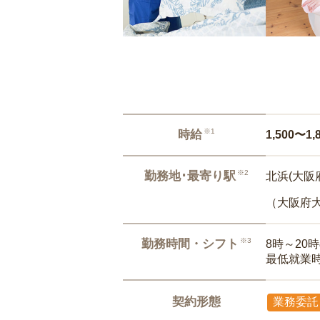
※1
時給
1,500〜1,
※2
勤務地･最寄り駅
北浜(大阪府
（大阪府
※3
勤務時間・シフト
8時～20
最低就業
契約形態
業務委託