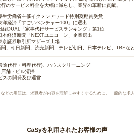
代行のサービス料金を大幅に減らし、業界の革新に貢献。
 厚生労働省主催イクメンアワード特別奨励賞受賞
 東洋経済「すごいベンチャー100」に選出
 日経DUAL「家事代行サービスランキング」第1位
 日本経済新聞「NEXTユニコーン」企業選出
 東京証券取引所マザーズ上場
新聞、朝日新聞、読売新聞、テレビ朝日、日本テレビ、TBSな
掃除代行・料理代行)、ハウスクリーニング
・店舗・ビル清掃
ービスの開発及び運営
地」などの用語は、求職者が内容を理解しやすくするために、一般的な求
CaSyを利用されたお客様の声