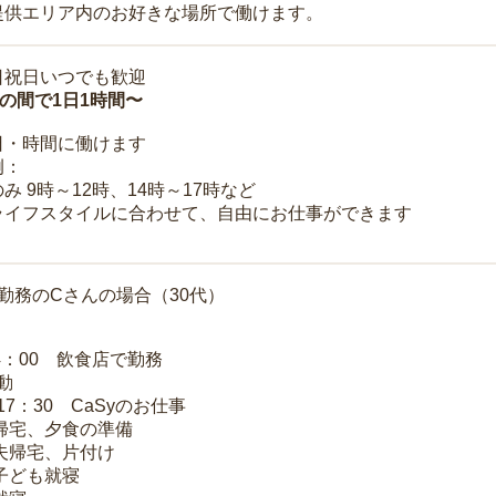
提供エリア内のお好きな場所で働けます。
日祝日いつでも歓迎
時の間で1日1時間〜
日・時間に働けます
例：
み 9時～12時、14時～17時など
ライフスタイルに合わせて、自由にお仕事ができます
勤務のCさんの場合（30代）
14：00 飲食店で勤務
移動
～17：30 CaSyのお仕事
 帰宅、夕食の準備
 夫帰宅、片付け
 子ども就寝