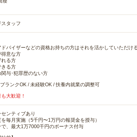
就寝
行スタッフ
アドバイザーなどの資格お持ちの方はそれを活かしていただけ
が得意な方
守れる方
できる方
の関与･犯罪歴のない方
 ブランクOK / 未経験OK / 扶養内就業の調整可
者も大歓迎！
ンセンティブあり
度を毎月実施（5千円〜1万円の報奨金を授与）
で、最大1万7000千円のボーナス付与