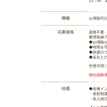
23：00 
職種
お掃除代
応募資格
資格不要
整理収納
◆お掃除
◆時間を
◆挨拶の
◆反社と
学歴不問 /
他社経験
待遇
◆各種イ
・表彰制
・友人紹介