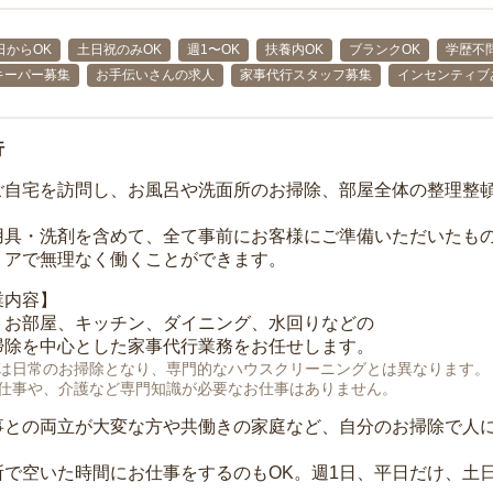
日からOK
土日祝のみOK
週1〜OK
扶養内OK
ブランクOK
学歴不
キーパー募集
お手伝いさんの求人
家事代行スタッフ募集
インセンティブ
行
ご自宅を訪問し、お風呂や洗面所のお掃除、部屋全体の整理整
用具・洗剤を含めて、全て事前にお客様にご準備いただいたもの
リアで無理なく働くことができます。
業内容】
、お部屋、キッチン、ダイニング、水回りなどの
掃除を中心とした家事代行業務をお任せします。
は日常のお掃除となり、専門的なハウスクリーニングとは異なります。
仕事や、介護など専門知識が必要なお仕事はありません。
事との両立が大変な方や共働きの家庭など、自分のお掃除で人
所で空いた時間にお仕事をするのもOK。週1日、平日だけ、土