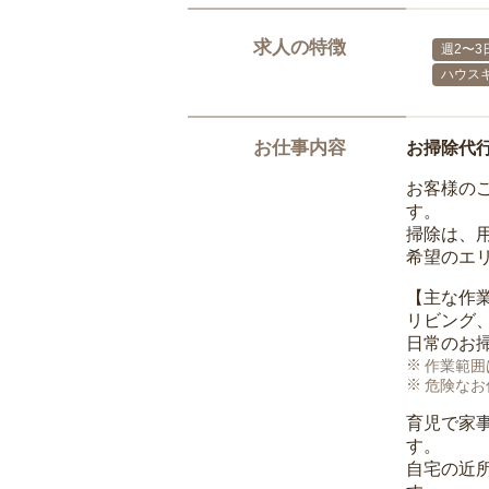
求人の特徴
週2〜3
ハウス
お仕事内容
お掃除代
お客様の
す。
掃除は、
希望のエ
【主な作
リビング
日常のお
作業範囲
危険なお
育児で家
す。
自宅の近