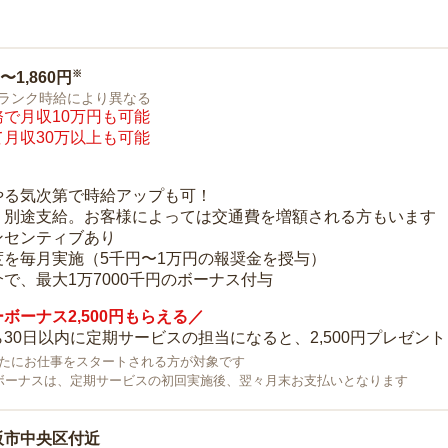
※
0〜1,860円
ランク時給により異なる
で月収10万円も可能
月収30万以上も可能
り
やる気次第で時給アップも可！
：別途支給。お客様によっては交通費を増額される方もいます
ンセンティブあり
度を毎月実施（5千円〜1万円の報奨金を授与）
で、最大1万7000千円のボーナス付与
ボーナス2,500円もらえる／
30日以内に定期サービスの担当になると、2,500円プレゼント
で新たにお仕事をスタートされる方が対象です
ボーナスは、定期サービスの初回実施後、翌々月末お支払いとなります
阪市中央区付近