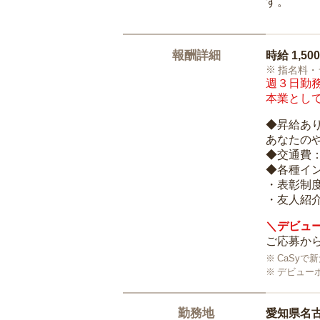
す。
報酬詳細
時給
1,50
指名料・
週３日勤務
本業として
◆昇給あ
あなたの
◆交通費
◆各種イ
・表彰制
・友人紹介
＼デビュー
ご応募から
CaSy
デビュー
勤務地
愛知県名