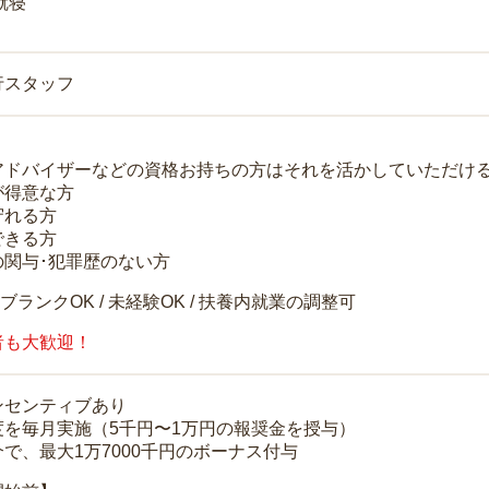
就寝
行スタッフ
アドバイザーなどの資格お持ちの方はそれを活かしていただけ
が得意な方
守れる方
できる方
の関与･犯罪歴のない方
 ブランクOK / 未経験OK / 扶養内就業の調整可
者も大歓迎！
ンセンティブあり
度を毎月実施（5千円〜1万円の報奨金を授与）
で、最大1万7000千円のボーナス付与