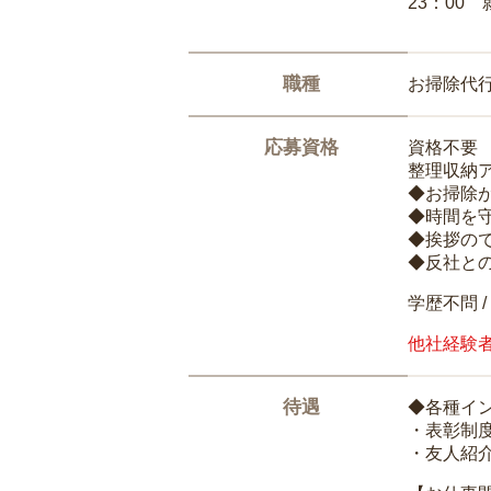
23：00 
職種
お掃除代
応募資格
資格不要
整理収納
◆お掃除
◆時間を
◆挨拶の
◆反社と
学歴不問 /
他社経験
待遇
◆各種イ
・表彰制
・友人紹介