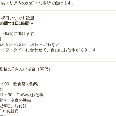
提供エリア内のお好きな場所で働けます。
日祝日いつでも歓迎
時の間で1日1時間〜
日・時間に働けます
例：
み 9時～12時、14時～17時など
ライフスタイルに合わせて、自由にお仕事ができます
勤務のCさんの場合（30代）
14：00 飲食店で勤務
移動
～17：30 CaSyのお仕事
 帰宅、夕食の準備
 夫帰宅、片付け
 子ども就寝