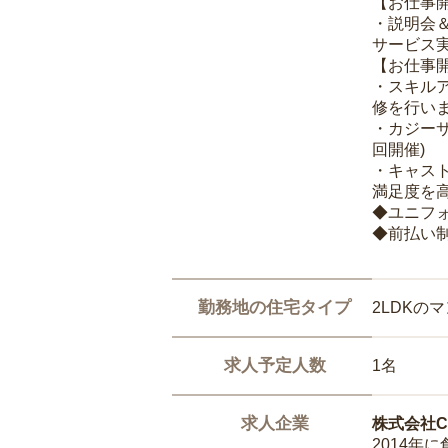
【お仕事
・説明会
サービス
【お仕事
・スキル
修を行いま
・カジー
回開催)
・キャス
満足度を高
◆ユニフ
◆前払い
勤務地の住宅タイプ
2LDKの
求人予定人数
1名
求人企業
株式会社Ca
2014