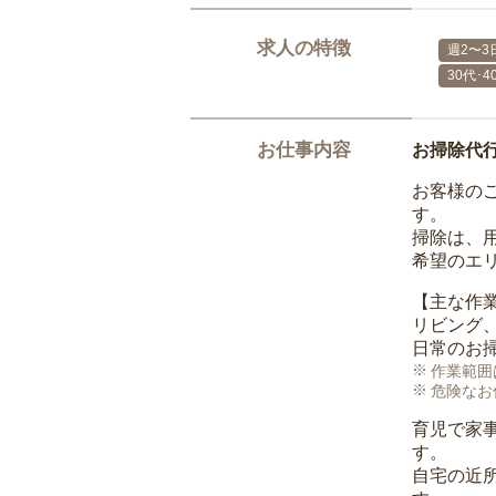
求人の特徴
週2〜3
30代･
お仕事内容
お掃除代
お客様の
す。
掃除は、
希望のエ
【主な作
リビング
日常のお
作業範囲
危険なお
育児で家
す。
自宅の近