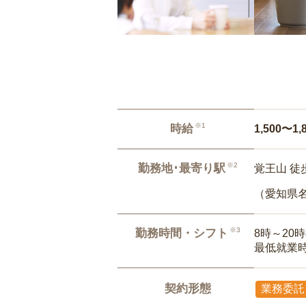
※1
時給
1,500〜1,
※2
勤務地･最寄り駅
覚王山 徒
（愛知県
※3
勤務時間・シフト
8時～20
最低就業
契約形態
業務委託