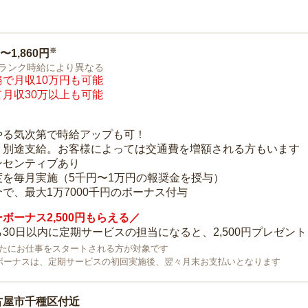
※
0〜1,860円
ランク時給により異なる
で月収10万円も可能
月収30万以上も可能
り
やる気次第で時給アップも可！
：別途支給。お客様によっては交通費を増額される方もいます
ンセンティブあり
度を毎月実施（5千円〜1万円の報奨金を授与）
で、最大1万7000千円のボーナス付与
ボーナス2,500円もらえる／
30日以内に定期サービスの担当になると、2,500円プレゼント
で新たにお仕事をスタートされる方が対象です
ボーナスは、定期サービスの初回実施後、翌々月末お支払いとなります
古屋市千種区付近