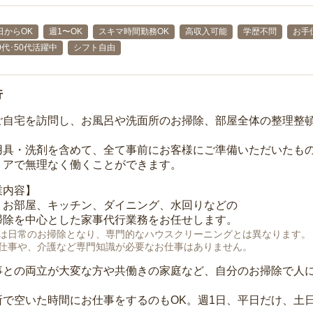
日からOK
週1〜OK
スキマ時間勤務OK
高収入可能
学歴不問
お手
40代･50代活躍中
シフト自由
行
ご自宅を訪問し、お風呂や洗面所のお掃除、部屋全体の整理整
用具・洗剤を含めて、全て事前にお客様にご準備いただいたもの
リアで無理なく働くことができます。
業内容】
、お部屋、キッチン、ダイニング、水回りなどの
掃除を中心とした家事代行業務をお任せします。
は日常のお掃除となり、専門的なハウスクリーニングとは異なります。
仕事や、介護など専門知識が必要なお仕事はありません。
事との両立が大変な方や共働きの家庭など、自分のお掃除で人
所で空いた時間にお仕事をするのもOK。週1日、平日だけ、土