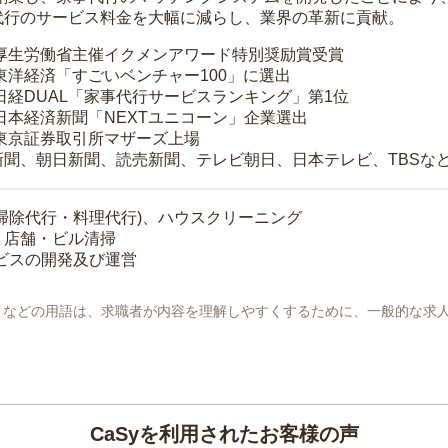
代行のサービス料金を大幅に減らし、業界の革新に貢献。
 厚生労働省主催イクメンアワード特別奨励賞受賞
 東洋経済「すごいベンチャー100」に選出
 日経DUAL「家事代行サービスランキング」第1位
 日本経済新聞「NEXTユニコーン」企業選出
 東京証券取引所マザーズ上場
新聞、朝日新聞、読売新聞、テレビ朝日、日本テレビ、TBSな
掃除代行・料理代行)、ハウスクリーニング
・店舗・ビル清掃
ービスの開発及び運営
地」などの用語は、求職者が内容を理解しやすくするために、一般的な求
CaSyを利用されたお客様の声