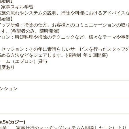
開始前】
＆家事スキル学習
実施の流れやシステムの説明、掃除や料理におけるアドバイス
開始後】
アップ研修：掃除の仕方、お客様とのコミュニケーションの取
す。(希望者のみ、随時開催)
サロン：時短料理や掃除のテクニックなど、様々なテーマや事例
トセッション：その年に素晴らしいサービスを行ったスタッフ
める方法などをシェアします。(招待制･年１回開催)
ォーム（エプロン）貸与
制度あり
マンション
Sy(カジー)
年に創業し、家事代行のマッチングシステムを開発したことによ