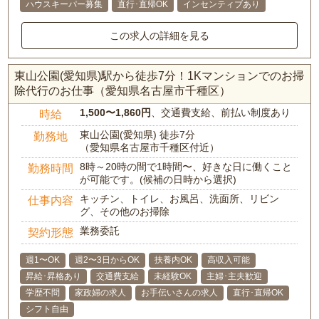
ハウスキーパー募集
直行･直帰OK
インセンティブあり
この求人の詳細を見る
東山公園(愛知県)駅から徒歩7分！1Kマンションでのお掃
除代行のお仕事（愛知県名古屋市千種区）
1,500〜1,860円
、交通費支給、前払い制度あり
時給
東山公園(愛知県) 徒歩7分
勤務地
（愛知県名古屋市千種区付近）
8時～20時の間で1時間〜、好きな日に働くこと
勤務時間
が可能です。(候補の日時から選択)
キッチン、トイレ、お風呂、洗面所、リビン
仕事内容
グ、その他のお掃除
業務委託
契約形態
週1〜OK
週2〜3日からOK
扶養内OK
高収入可能
昇給･昇格あり
交通費支給
未経験OK
主婦･主夫歓迎
学歴不問
家政婦の求人
お手伝いさんの求人
直行･直帰OK
シフト自由