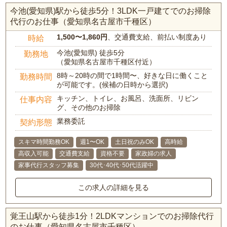
今池(愛知県)駅から徒歩5分！3LDK一戸建てでのお掃除
代行のお仕事（愛知県名古屋市千種区）
1,500〜1,860円
、交通費支給、前払い制度あり
時給
今池(愛知県) 徒歩5分
勤務地
（愛知県名古屋市千種区付近）
8時～20時の間で1時間〜、好きな日に働くこと
勤務時間
が可能です。(候補の日時から選択)
キッチン、トイレ、お風呂、洗面所、リビン
仕事内容
グ、その他のお掃除
業務委託
契約形態
スキマ時間勤務OK
週1〜OK
土日祝のみOK
高時給
高収入可能
交通費支給
資格不要
家政婦の求人
家事代行スタッフ募集
30代･40代･50代活躍中
この求人の詳細を見る
覚王山駅から徒歩1分！2LDKマンションでのお掃除代行
のお仕事（愛知県名古屋市千種区）