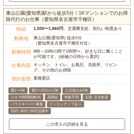
東山公園(愛知県)駅から徒歩5分！1Kマンションでのお掃
除代行のお仕事（愛知県名古屋市千種区）
1,500〜1,860円
、交通費支給、前払い制度あり
時給
東山公園(愛知県) 徒歩5分
勤務地
（愛知県名古屋市千種区付近）
8時～20時の間で1時間〜、好きな日に働くこと
勤務時間
が可能です。(候補の日時から選択)
キッチン、トイレ、お風呂、洗面所、リビン
仕事内容
グ、その他のお掃除
業務委託
契約形態
週1〜OK
週2〜3日からOK
土日祝のみOK
スキマ時間勤務OK
高時給
年齢不問
主婦･主夫歓迎
ハウスキーパー募集
インセンティブあり
30代･40代･50代活躍中
この求人の詳細を見る