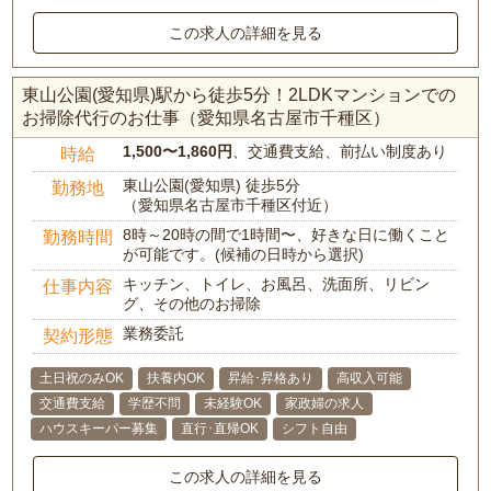
この求人の詳細を見る
東山公園(愛知県)駅から徒歩5分！2LDKマンションでの
お掃除代行のお仕事（愛知県名古屋市千種区）
1,500〜1,860円
、交通費支給、前払い制度あり
時給
東山公園(愛知県) 徒歩5分
勤務地
（愛知県名古屋市千種区付近）
8時～20時の間で1時間〜、好きな日に働くこと
勤務時間
が可能です。(候補の日時から選択)
キッチン、トイレ、お風呂、洗面所、リビン
仕事内容
グ、その他のお掃除
業務委託
契約形態
土日祝のみOK
扶養内OK
昇給･昇格あり
高収入可能
交通費支給
学歴不問
未経験OK
家政婦の求人
ハウスキーパー募集
直行･直帰OK
シフト自由
この求人の詳細を見る