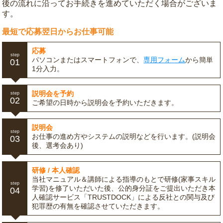
後の流れに沿ってお手続きを進めていただく場合がございま
す。
最短で応募翌日からお仕事可能
応募
step
パソコンまたはスマートフォンで、
専用フォーム
から簡単
01
1分入力。
説明会を予約
step
02
ご希望の日時から説明会を予約いただきます。
説明会
step
お仕事の進め方やシステムの説明などを行います。(説明会
03
後、選考会あり)
研修 / 本人確認
当社マニュアル＆講師による指導のもとで研修(家事スキル
step
学習)を修了いただいた後、公的身分証をご提出いただき本
04
人確認サービス「TRUSTDOCK」による反社との関与及び
犯罪歴の有無を確認させていただきます。