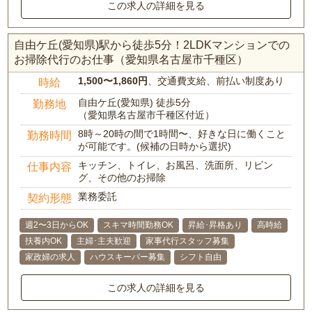
この求人の詳細を見る
自由ケ丘(愛知県)駅から徒歩5分！2LDKマンションでの
お掃除代行のお仕事（愛知県名古屋市千種区）
1,500〜1,860円
、交通費支給、前払い制度あり
時給
自由ケ丘(愛知県) 徒歩5分
勤務地
（愛知県名古屋市千種区付近）
8時～20時の間で1時間〜、好きな日に働くこと
勤務時間
が可能です。(候補の日時から選択)
キッチン、トイレ、お風呂、洗面所、リビン
仕事内容
グ、その他のお掃除
業務委託
契約形態
週2〜3日からOK
スキマ時間勤務OK
昇給･昇格あり
高時給
扶養内OK
主婦･主夫歓迎
家事代行スタッフ募集
家政婦の求人
ハウスキーパー募集
シフト自由
この求人の詳細を見る