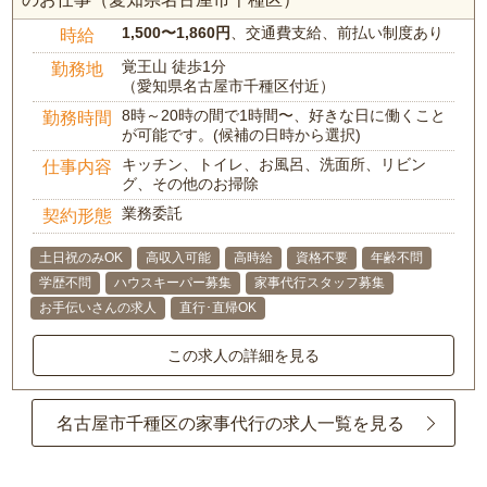
1,500〜1,860円
、交通費支給、前払い制度あり
時給
覚王山 徒歩1分
勤務地
（愛知県名古屋市千種区付近）
8時～20時の間で1時間〜、好きな日に働くこと
勤務時間
が可能です。(候補の日時から選択)
キッチン、トイレ、お風呂、洗面所、リビン
仕事内容
グ、その他のお掃除
業務委託
契約形態
土日祝のみOK
高収入可能
高時給
資格不要
年齢不問
学歴不問
ハウスキーパー募集
家事代行スタッフ募集
お手伝いさんの求人
直行･直帰OK
この求人の詳細を見る
名古屋市千種区の家事代行の求人一覧を見る