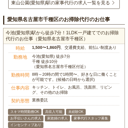
東山公園(愛知県)駅の家事代行の求人一覧を見る
愛知県名古屋市千種区のお掃除代行のお仕事
今池(愛知県)駅から徒歩7分！1LDK一戸建てでのお掃除
代行のお仕事（愛知県名古屋市千種区）
1,500〜1,860円
、交通費支給、前払い制度あり
時給
今池(愛知県) 徒歩7分
勤務地
千種 徒歩10分
（愛知県名古屋市千種区付近）
8時～20時の間で1時間〜、好きな日に働くこと
勤務時間
が可能です。(候補の日時から選択)
キッチン、トイレ、お風呂、洗面所、リビン
仕事内容
グ、その他のお掃除
業務委託
契約形態
スキマ時間勤務OK
高収入可能
未経験OK
お手伝いさんの求人
家政婦の求人
家事代行スタッフ募集
インセンティブあり