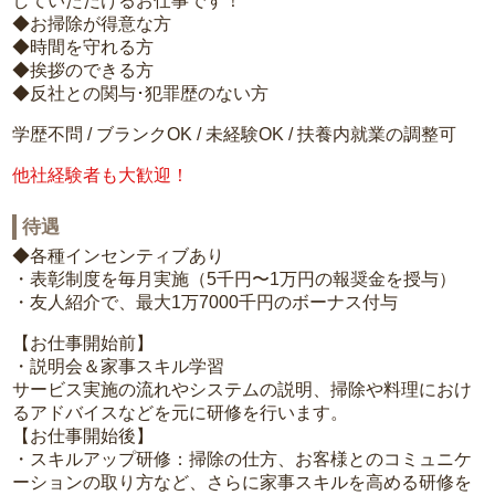
していただけるお仕事です！
◆お掃除が得意な方
◆時間を守れる方
◆挨拶のできる方
◆反社との関与･犯罪歴のない方
学歴不問 / ブランクOK / 未経験OK / 扶養内就業の調整可
他社経験者も大歓迎！
待遇
◆各種インセンティブあり
・表彰制度を毎月実施（5千円〜1万円の報奨金を授与）
・友人紹介で、最大1万7000千円のボーナス付与
【お仕事開始前】
・説明会＆家事スキル学習
サービス実施の流れやシステムの説明、掃除や料理におけ
るアドバイスなどを元に研修を行います。
【お仕事開始後】
・スキルアップ研修：掃除の仕方、お客様とのコミュニケ
ーションの取り方など、さらに家事スキルを高める研修を