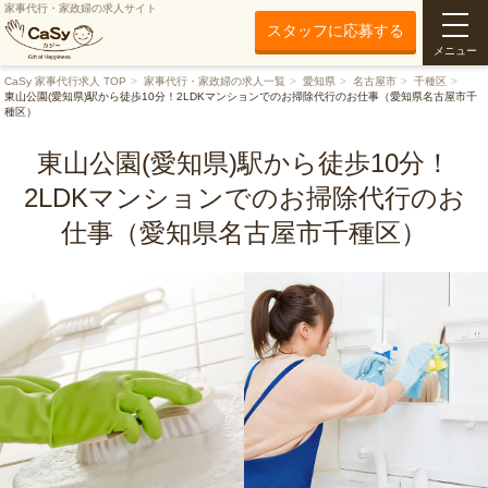
家事代行・家政婦の求人サイト
スタッフに応募する
メニュー
CaSy 家事代行求人 TOP
家事代行・家政婦の求人一覧
愛知県
名古屋市
千種区
東山公園(愛知県)駅から徒歩10分！2LDKマンションでのお掃除代行のお仕事（愛知県名古屋市千
種区）
東山公園(愛知県)駅から徒歩10分！
2LDKマンションでのお掃除代行のお
仕事（愛知県名古屋市千種区）