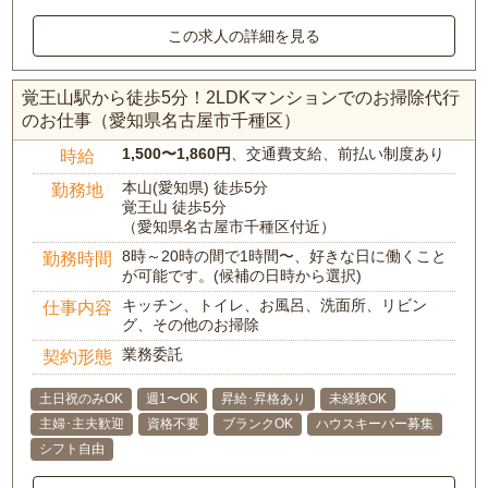
この求人の詳細を見る
覚王山駅から徒歩5分！2LDKマンションでのお掃除代行
のお仕事（愛知県名古屋市千種区）
1,500〜1,860円
、交通費支給、前払い制度あり
時給
本山(愛知県) 徒歩5分
勤務地
覚王山 徒歩5分
（愛知県名古屋市千種区付近）
8時～20時の間で1時間〜、好きな日に働くこと
勤務時間
が可能です。(候補の日時から選択)
キッチン、トイレ、お風呂、洗面所、リビン
仕事内容
グ、その他のお掃除
業務委託
契約形態
土日祝のみOK
週1〜OK
昇給･昇格あり
未経験OK
主婦･主夫歓迎
資格不要
ブランクOK
ハウスキーパー募集
シフト自由