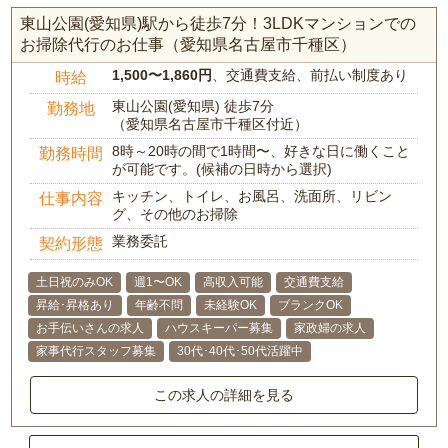
東山公園(愛知県)駅から徒歩7分！3LDKマンションでの
お掃除代行のお仕事（愛知県名古屋市千種区）
1,500〜1,860円
、交通費支給、前払い制度あり
時給
東山公園(愛知県) 徒歩7分
勤務地
（愛知県名古屋市千種区付近）
8時～20時の間で1時間〜、好きな日に働くこと
勤務時間
が可能です。(候補の日時から選択)
キッチン、トイレ、お風呂、洗面所、リビン
仕事内容
グ、その他のお掃除
業務委託
契約形態
土日祝のみOK
週1〜OK
高収入可能
交通費支給
昇給･昇格あり
年齢不問
未経験OK
ブランクOK
お手伝いさんの求人
ハウスキーパー募集
家政婦の求人
家事代行スタッフ募集
30代･40代･50代活躍中
この求人の詳細を見る