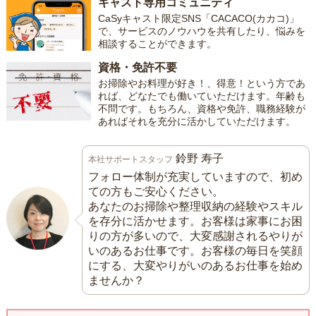
キャスト専用コミュニティ
CaSyキャスト限定SNS「CACACO(カカコ)」
で、サービスのノウハウを共有したり、悩みを
相談することができます。
資格・免許不要
お掃除やお料理が好き！、得意！という方であ
れば、どなたでも働いていただけます。年齢も
不問です。もちろん、資格や免許、職務経験が
あればそれを充分に活かしていただけます。
鈴野 寿子
本社サポートスタッフ
フォロー体制が充実していますので、初め
ての方もご安心ください。
あなたのお掃除や整理収納の経験やスキル
を存分に活かせます。お客様は家事にお困
りの方が多いので、大変感謝されるやりが
いのあるお仕事です。お客様の毎日を笑顔
にする、大変やりがいのあるお仕事を始め
ませんか？