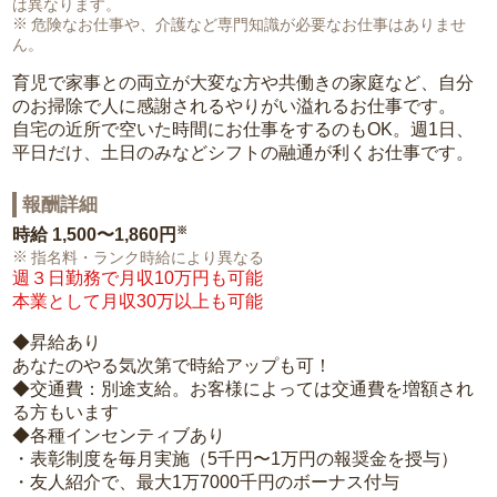
は異なります。
危険なお仕事や、介護など専門知識が必要なお仕事はありませ
ん。
育児で家事との両立が大変な方や共働きの家庭など、自分
のお掃除で人に感謝されるやりがい溢れるお仕事です。
自宅の近所で空いた時間にお仕事をするのもOK。週1日、
平日だけ、土日のみなどシフトの融通が利くお仕事です。
報酬詳細
※
時給
1,500〜1,860円
指名料・ランク時給により異なる
週３日勤務で月収10万円も可能
本業として月収30万以上も可能
◆昇給あり
あなたのやる気次第で時給アップも可！
◆交通費：別途支給。お客様によっては交通費を増額され
る方もいます
◆各種インセンティブあり
・表彰制度を毎月実施（5千円〜1万円の報奨金を授与）
・友人紹介で、最大1万7000千円のボーナス付与