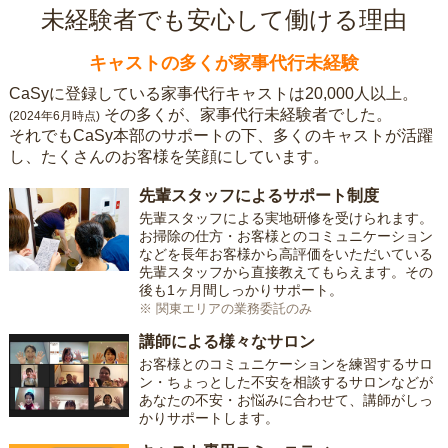
未経験者でも安心して働ける理由
キャストの多くが家事代行未経験
CaSyに登録している家事代行キャストは20,000人以上。
その多くが、家事代行未経験者でした。
(2024年6月時点)
それでもCaSy本部のサポートの下、多くのキャストが活躍
し、たくさんのお客様を笑顔にしています。
先輩スタッフによるサポート制度
先輩スタッフによる実地研修を受けられます。
お掃除の仕方・お客様とのコミュニケーション
などを長年お客様から高評価をいただいている
先輩スタッフから直接教えてもらえます。その
後も1ヶ月間しっかりサポート。
※ 関東エリアの業務委託のみ
講師による様々なサロン
お客様とのコミュニケーションを練習するサロ
ン・ちょっとした不安を相談するサロンなどが
あなたの不安・お悩みに合わせて、講師がしっ
かりサポートします。