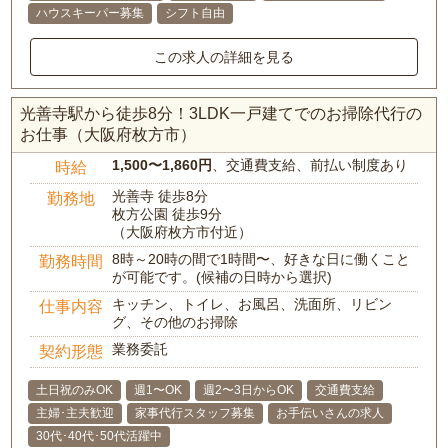
ハウスキーパー募集
シフト自由
この求人の詳細を見る
光善寺駅から徒歩8分！3LDK一戸建てでのお掃除代行の
お仕事（大阪府枚方市）
1,500〜1,860円
、交通費支給、前払い制度あり
時給
光善寺 徒歩8分
勤務地
枚方公園 徒歩9分
（大阪府枚方市付近）
8時～20時の間で1時間〜、好きな日に働くこと
勤務時間
が可能です。(候補の日時から選択)
キッチン、トイレ、お風呂、洗面所、リビン
仕事内容
グ、その他のお掃除
業務委託
契約形態
土日祝のみOK
週1〜OK
週2〜3日からOK
交通費支給
主婦･主夫歓迎
家事代行スタッフ募集
お手伝いさんの求人
30代･40代･50代活躍中