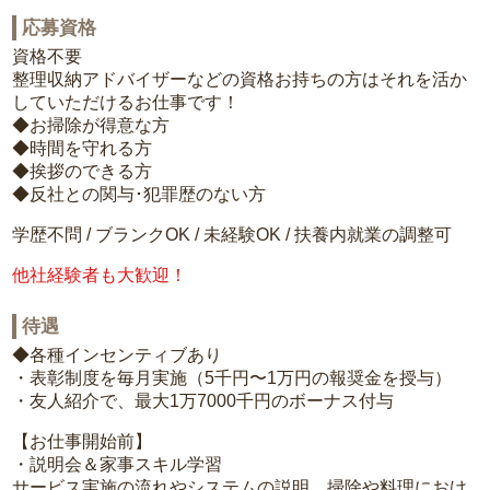
応募資格
資格不要
整理収納アドバイザーなどの資格お持ちの方はそれを活か
していただけるお仕事です！
◆お掃除が得意な方
◆時間を守れる方
◆挨拶のできる方
◆反社との関与･犯罪歴のない方
学歴不問 / ブランクOK / 未経験OK / 扶養内就業の調整可
他社経験者も大歓迎！
待遇
◆各種インセンティブあり
・表彰制度を毎月実施（5千円〜1万円の報奨金を授与）
・友人紹介で、最大1万7000千円のボーナス付与
【お仕事開始前】
・説明会＆家事スキル学習
サービス実施の流れやシステムの説明、掃除や料理におけ