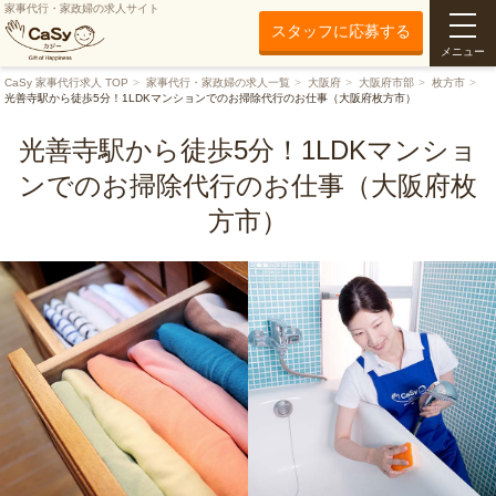
家事代行・家政婦の求人サイト
スタッフに応募する
メニュー
CaSy 家事代行求人 TOP
家事代行・家政婦の求人一覧
大阪府
大阪府市部
枚方市
光善寺駅から徒歩5分！1LDKマンションでのお掃除代行のお仕事（大阪府枚方市）
光善寺駅から徒歩5分！1LDKマンショ
ンでのお掃除代行のお仕事（大阪府枚
方市）