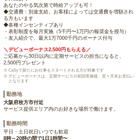
あなたのやる気次第で時給アップも可！
◆交通費：別途支給。お客様によっては交通費を増額され
る方もいます
◆各種インセンティブあり
・表彰制度を毎月実施（5千円〜1万円の報奨金を授与）
・友人紹介で、最大1万7000千円のボーナス付与
＼デビューボーナス2,500円もらえる／
ご応募から30日以内に定期サービスの担当になると、
2,500円プレゼント
CaSyで新たにお仕事をスタートされる方が対象です
デビューボーナスは、定期サービスの初回実施後、翌々月末お支払い
となります
勤務地
大阪府枚方市付近
サービス提供エリア内のお好きな場所で働けます。
勤務時間
平日・土日祝日いつでも歓迎
8時～20時の間で1日1時間〜