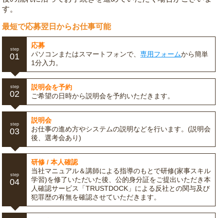
す。
最短で応募翌日からお仕事可能
応募
step
パソコンまたはスマートフォンで、
専用フォーム
から簡単
01
1分入力。
説明会を予約
step
02
ご希望の日時から説明会を予約いただきます。
説明会
step
お仕事の進め方やシステムの説明などを行います。(説明会
03
後、選考会あり)
研修 / 本人確認
当社マニュアル＆講師による指導のもとで研修(家事スキル
step
学習)を修了いただいた後、公的身分証をご提出いただき本
04
人確認サービス「TRUSTDOCK」による反社との関与及び
犯罪歴の有無を確認させていただきます。