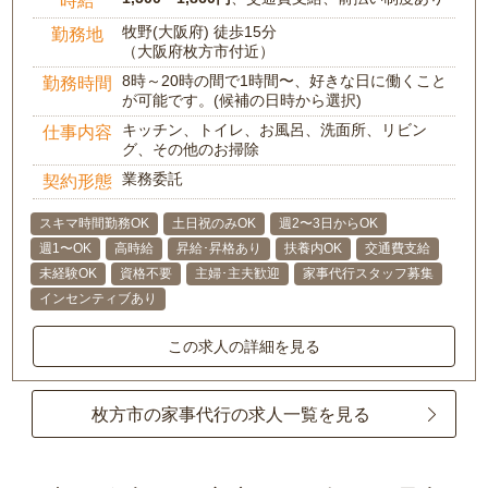
時給
牧野(大阪府) 徒歩15分
勤務地
（大阪府枚方市付近）
8時～20時の間で1時間〜、好きな日に働くこと
勤務時間
が可能です。(候補の日時から選択)
キッチン、トイレ、お風呂、洗面所、リビン
仕事内容
グ、その他のお掃除
業務委託
契約形態
スキマ時間勤務OK
土日祝のみOK
週2〜3日からOK
週1〜OK
高時給
昇給･昇格あり
扶養内OK
交通費支給
未経験OK
資格不要
主婦･主夫歓迎
家事代行スタッフ募集
インセンティブあり
この求人の詳細を見る
枚方市の家事代行の求人一覧を見る