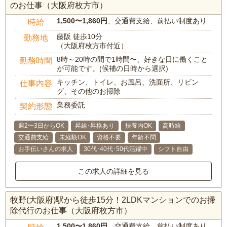
のお仕事（大阪府枚方市）
1,500〜1,860円
、交通費支給、前払い制度あり
時給
藤阪 徒歩10分
勤務地
（大阪府枚方市付近）
8時～20時の間で1時間〜、好きな日に働くこと
勤務時間
が可能です。(候補の日時から選択)
キッチン、トイレ、お風呂、洗面所、リビン
仕事内容
グ、その他のお掃除
業務委託
契約形態
週2〜3日からOK
昇給･昇格あり
扶養内OK
高時給
交通費支給
未経験OK
資格不要
年齢不問
お手伝いさんの求人
30代･40代･50代活躍中
シフト自由
この求人の詳細を見る
牧野(大阪府)駅から徒歩15分！2LDKマンションでのお掃
除代行のお仕事（大阪府枚方市）
1,500〜1,860円
、交通費支給、前払い制度あり