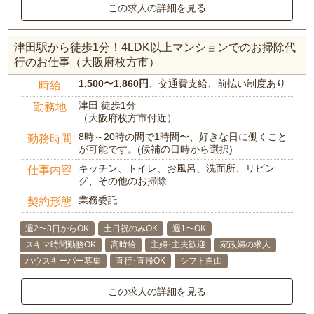
この求人の詳細を見る
津田駅から徒歩1分！4LDK以上マンションでのお掃除代
行のお仕事（大阪府枚方市）
1,500〜1,860円
、交通費支給、前払い制度あり
時給
津田 徒歩1分
勤務地
（大阪府枚方市付近）
8時～20時の間で1時間〜、好きな日に働くこと
勤務時間
が可能です。(候補の日時から選択)
キッチン、トイレ、お風呂、洗面所、リビン
仕事内容
グ、その他のお掃除
業務委託
契約形態
週2〜3日からOK
土日祝のみOK
週1〜OK
スキマ時間勤務OK
高時給
主婦･主夫歓迎
家政婦の求人
ハウスキーパー募集
直行･直帰OK
シフト自由
この求人の詳細を見る