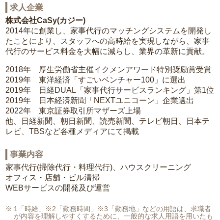
求人企業
株式会社CaSy(カジー)
2014年に創業し、家事代行のマッチングシステムを開発し
たことにより、スタッフへの高時給を実現しながら、家事
代行のサービス料金を大幅に減らし、業界の革新に貢献。
2018年 厚生労働省主催イクメンアワード特別奨励賞受賞
2019年 東洋経済「すごいベンチャー100」に選出
2019年 日経DUAL「家事代行サービスランキング」第1位
2019年 日本経済新聞「NEXTユニコーン」企業選出
2022年 東京証券取引所マザーズ上場
他、日経新聞、朝日新聞、読売新聞、テレビ朝日、日本テ
レビ、TBSなど各種メディアにて掲載
事業内容
家事代行(掃除代行・料理代行)、ハウスクリーニング
オフィス・店舗・ビル清掃
WEBサービスの開発及び運営
1「時給」※2「勤務時間」※3「勤務地」などの用語は、求職者
が内容を理解しやすくするために、一般的な求人用語を用いたも