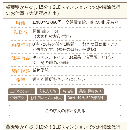
樟葉駅から徒歩15分！2LDKマンションでのお掃除代行
のお仕事（大阪府枚方市）
1,500〜1,860円
、交通費支給、前払い制度あり
時給
樟葉 徒歩15分
勤務地
（大阪府枚方市付近）
8時～20時の間で1時間〜、好きな日に働くこと
勤務時間
が可能です。(候補の日時から選択)
キッチン、トイレ、お風呂、洗面所、リビン
仕事内容
グ、その他のお掃除
業務委託
契約形態
選んだ箇所をキレイにしたい
希望
土日祝のみOK
高収入可能
高時給
昇給･昇格あり
学歴不問
お手伝いさんの求人
30代･40代･50代活躍中
この求人の詳細を見る
藤阪駅から徒歩10分！1LDKマンションでのお掃除代行