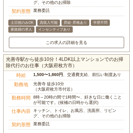
グ、その他のお掃除
業務委託
契約形態
土日祝のみOK
高収入可能
昇給･昇格あり
学歴不問
家政婦の求人
インセンティブあり
この求人の詳細を見る
光善寺駅から徒歩10分！4LDK以上マンションでのお掃
除代行のお仕事（大阪府枚方市）
1,500〜1,860円
、交通費支給、前払い制度あり
時給
光善寺 徒歩10分
勤務地
（大阪府枚方市付近）
8時～20時の間で1時間〜、好きな日に働くこと
勤務時間
が可能です。(候補の日時から選択)
キッチン、トイレ、お風呂、洗面所、リビン
仕事内容
グ、その他のお掃除
業務委託
契約形態