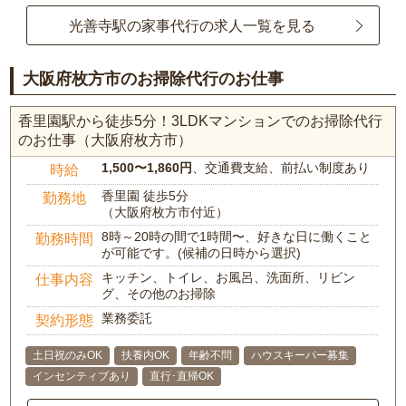
光善寺駅の家事代行の求人一覧を見る
大阪府枚方市のお掃除代行のお仕事
香里園駅から徒歩5分！3LDKマンションでのお掃除代行
のお仕事（大阪府枚方市）
1,500〜1,860円
、交通費支給、前払い制度あり
時給
香里園 徒歩5分
勤務地
（大阪府枚方市付近）
8時～20時の間で1時間〜、好きな日に働くこと
勤務時間
が可能です。(候補の日時から選択)
キッチン、トイレ、お風呂、洗面所、リビン
仕事内容
グ、その他のお掃除
業務委託
契約形態
土日祝のみOK
扶養内OK
年齢不問
ハウスキーパー募集
インセンティブあり
直行･直帰OK