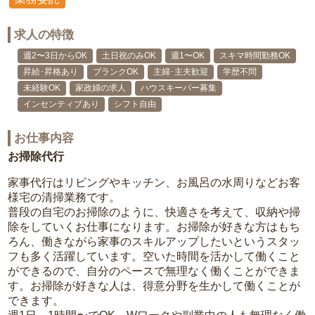
求人の特徴
週2〜3日からOK
土日祝のみOK
週1〜OK
スキマ時間勤務OK
昇給･昇格あり
ブランクOK
主婦･主夫歓迎
学歴不問
未経験OK
家政婦の求人
ハウスキーパー募集
インセンティブあり
シフト自由
お仕事内容
お掃除代行
家事代行はリビングやキッチン、お風呂の水周りなどお客
様宅の清掃業務です。
普段の自宅のお掃除のように、快適さを考えて、収納や掃
除をしていくお仕事になります。お掃除が好きな方はもち
ろん、働きながら家事のスキルアップしたいというスタッ
フも多く活躍しています。空いた時間を活かして働くこと
ができるので、自分のペースで無理なく働くことができま
す。お掃除が好きな人は、得意分野を生かして働くことが
できます。