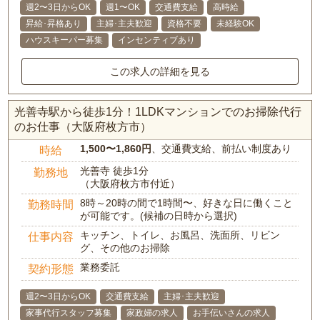
週2〜3日からOK
週1〜OK
交通費支給
高時給
昇給･昇格あり
主婦･主夫歓迎
資格不要
未経験OK
ハウスキーパー募集
インセンティブあり
この求人の詳細を見る
光善寺駅から徒歩1分！1LDKマンションでのお掃除代行
のお仕事（大阪府枚方市）
1,500〜1,860円
、交通費支給、前払い制度あり
時給
光善寺 徒歩1分
勤務地
（大阪府枚方市付近）
8時～20時の間で1時間〜、好きな日に働くこと
勤務時間
が可能です。(候補の日時から選択)
キッチン、トイレ、お風呂、洗面所、リビン
仕事内容
グ、その他のお掃除
業務委託
契約形態
週2〜3日からOK
交通費支給
主婦･主夫歓迎
家事代行スタッフ募集
家政婦の求人
お手伝いさんの求人