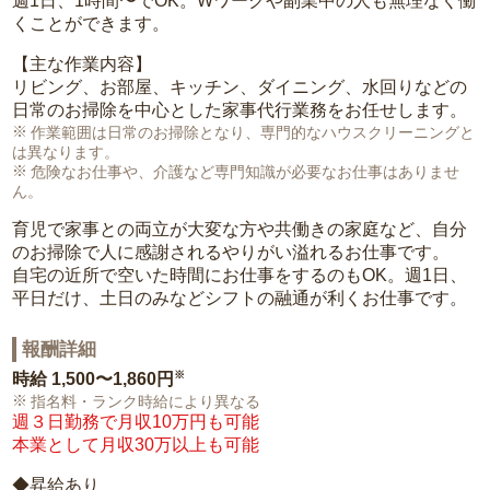
週1日、1時間〜でOK。Wワークや副業中の人も無理なく働
くことができます。
【主な作業内容】
リビング、お部屋、キッチン、ダイニング、水回りなどの
日常のお掃除を中心とした家事代行業務をお任せします。
作業範囲は日常のお掃除となり、専門的なハウスクリーニングと
は異なります。
危険なお仕事や、介護など専門知識が必要なお仕事はありませ
ん。
育児で家事との両立が大変な方や共働きの家庭など、自分
のお掃除で人に感謝されるやりがい溢れるお仕事です。
自宅の近所で空いた時間にお仕事をするのもOK。週1日、
平日だけ、土日のみなどシフトの融通が利くお仕事です。
報酬詳細
※
時給
1,500〜1,860円
指名料・ランク時給により異なる
週３日勤務で月収10万円も可能
本業として月収30万以上も可能
◆昇給あり