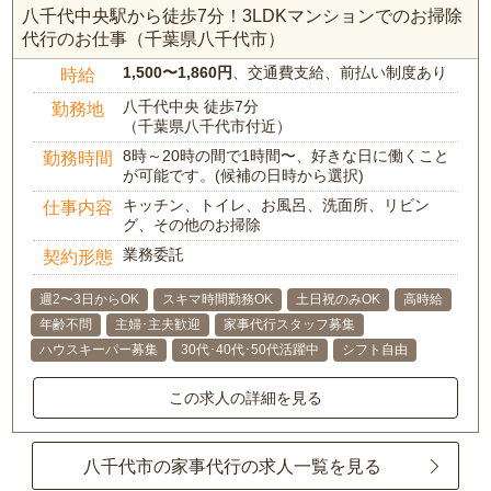
八千代中央駅から徒歩7分！3LDKマンションでのお掃除
代行のお仕事（千葉県八千代市）
1,500〜1,860円
、交通費支給、前払い制度あり
時給
八千代中央 徒歩7分
勤務地
（千葉県八千代市付近）
8時～20時の間で1時間〜、好きな日に働くこと
勤務時間
が可能です。(候補の日時から選択)
キッチン、トイレ、お風呂、洗面所、リビン
仕事内容
グ、その他のお掃除
業務委託
契約形態
週2〜3日からOK
スキマ時間勤務OK
土日祝のみOK
高時給
年齢不問
主婦･主夫歓迎
家事代行スタッフ募集
ハウスキーパー募集
30代･40代･50代活躍中
シフト自由
この求人の詳細を見る
八千代市の家事代行の求人一覧を見る