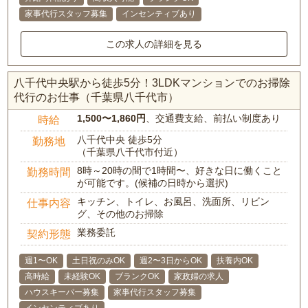
家事代行スタッフ募集
インセンティブあり
この求人の詳細を見る
八千代中央駅から徒歩5分！3LDKマンションでのお掃除
代行のお仕事（千葉県八千代市）
1,500〜1,860円
、交通費支給、前払い制度あり
時給
八千代中央 徒歩5分
勤務地
（千葉県八千代市付近）
8時～20時の間で1時間〜、好きな日に働くこと
勤務時間
が可能です。(候補の日時から選択)
キッチン、トイレ、お風呂、洗面所、リビン
仕事内容
グ、その他のお掃除
業務委託
契約形態
週1〜OK
土日祝のみOK
週2〜3日からOK
扶養内OK
高時給
未経験OK
ブランクOK
家政婦の求人
ハウスキーパー募集
家事代行スタッフ募集