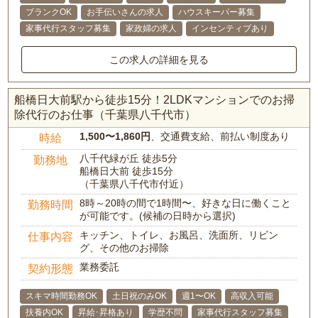
ブランクOK
お手伝いさんの求人
ハウスキーパー募集
家事代行スタッフ募集
家政婦の求人
インセンティブあり
この求人の詳細を見る
船橋日大前駅から徒歩15分！2LDKマンションでのお掃
除代行のお仕事（千葉県八千代市）
1,500〜1,860円
、交通費支給、前払い制度あり
時給
八千代緑が丘 徒歩5分
勤務地
船橋日大前 徒歩15分
（千葉県八千代市付近）
8時～20時の間で1時間〜、好きな日に働くこと
勤務時間
が可能です。(候補の日時から選択)
キッチン、トイレ、お風呂、洗面所、リビン
仕事内容
グ、その他のお掃除
業務委託
契約形態
スキマ時間勤務OK
土日祝のみOK
週1〜OK
高収入可能
扶養内OK
昇給･昇格あり
学歴不問
家事代行スタッフ募集