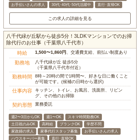
お手伝いさんの求人
30代･40代･50代活躍中
直行･直帰OK
この求人の詳細を見る
八千代緑が丘駅から徒歩5分！3LDKマンションでのお掃
除代行のお仕事（千葉県八千代市）
1,500〜1,860円
、交通費支給、前払い制度あり
時給
八千代緑が丘 徒歩5分
勤務地
（千葉県八千代市付近）
8時～20時の間で1時間〜、好きな日に働くこと
勤務時間
が可能です。(候補の日時から選択)
キッチン、トイレ、お風呂、洗面所、リビン
仕事内容
グ、その他のお掃除
業務委託
契約形態
週2〜3日からOK
週1〜OK
スキマ時間勤務OK
土日祝のみOK
高時給
ブランクOK
学歴不問
家政婦の求人
家事代行スタッフ募集
お手伝いさんの求人
ハウスキーパー募集
直行･直帰OK