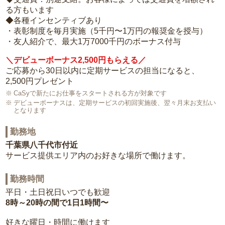
る方もいます
◆各種インセンティブあり
・表彰制度を毎月実施（5千円〜1万円の報奨金を授与）
・友人紹介で、最大1万7000千円のボーナス付与
＼デビューボーナス2,500円もらえる／
ご応募から30日以内に定期サービスの担当になると、
2,500円プレゼント
CaSyで新たにお仕事をスタートされる方が対象です
デビューボーナスは、定期サービスの初回実施後、翌々月末お支払い
となります
勤務地
千葉県八千代市付近
サービス提供エリア内のお好きな場所で働けます。
勤務時間
平日・土日祝日いつでも歓迎
8時～20時の間で1日1時間〜
好きな曜日・時間に働けます