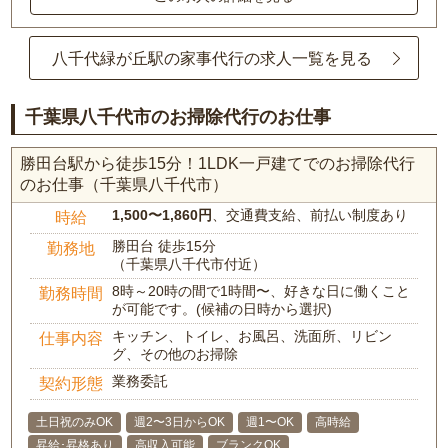
八千代緑が丘駅の家事代行の求人一覧を見る
千葉県八千代市のお掃除代行のお仕事
勝田台駅から徒歩15分！1LDK一戸建てでのお掃除代行
のお仕事（千葉県八千代市）
1,500〜1,860円
、交通費支給、前払い制度あり
時給
勝田台 徒歩15分
勤務地
（千葉県八千代市付近）
8時～20時の間で1時間〜、好きな日に働くこと
勤務時間
が可能です。(候補の日時から選択)
キッチン、トイレ、お風呂、洗面所、リビン
仕事内容
グ、その他のお掃除
業務委託
契約形態
土日祝のみOK
週2〜3日からOK
週1〜OK
高時給
昇給･昇格あり
高収入可能
ブランクOK