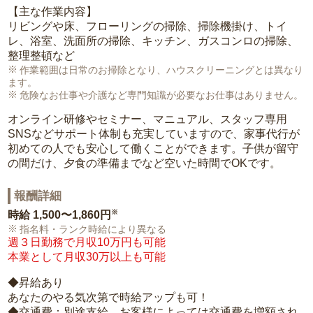
【主な作業内容】
リビングや床、フローリングの掃除、掃除機掛け、トイ
レ、浴室、洗面所の掃除、キッチン、ガスコンロの掃除、
整理整頓など
作業範囲は日常のお掃除となり、ハウスクリーニングとは異なり
ます。
危険なお仕事や介護など専門知識が必要なお仕事はありません。
オンライン研修やセミナー、マニュアル、スタッフ専用
SNSなどサポート体制も充実していますので、家事代行が
初めての人でも安心して働くことができます。子供が留守
の間だけ、夕食の準備までなど空いた時間でOKです。
報酬詳細
※
時給
1,500〜1,860円
指名料・ランク時給により異なる
週３日勤務で月収10万円も可能
本業として月収30万以上も可能
◆昇給あり
あなたのやる気次第で時給アップも可！
◆交通費：別途支給。お客様によっては交通費を増額され