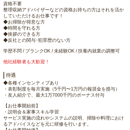
資格不要
整理収納アドバイザーなどの資格お持ちの方はそれを活か
していただけるお仕事です！
◆お掃除が得意な方
◆時間を守れる方
◆挨拶のできる方
◆反社との関与･犯罪歴のない方
学歴不問 / ブランクOK / 未経験OK / 扶養内就業の調整可
他社経験者も大歓迎！
待遇
◆各種インセンティブあり
・表彰制度を毎月実施（5千円〜1万円の報奨金を授与）
・友人紹介で、最大1万7000千円のボーナス付与
【お仕事開始前】
・説明会＆家事スキル学習
サービス実施の流れやシステムの説明、掃除や料理におけ
るアドバイスなどを元に研修を行います。