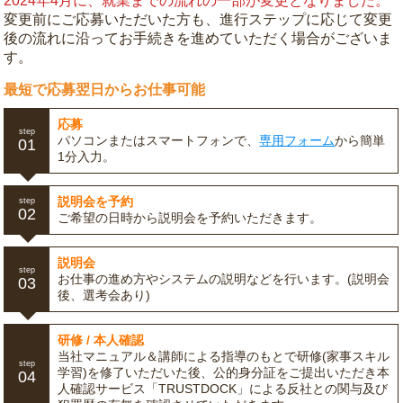
2024年4月に、就業までの流れの一部が変更となりました。
変更前にご応募いただいた方も、進行ステップに応じて変更
後の流れに沿ってお手続きを進めていただく場合がございま
す。
最短で応募翌日からお仕事可能
応募
step
パソコンまたはスマートフォンで、
専用フォーム
から簡単
01
1分入力。
説明会を予約
step
02
ご希望の日時から説明会を予約いただきます。
説明会
step
お仕事の進め方やシステムの説明などを行います。(説明会
03
後、選考会あり)
研修 / 本人確認
当社マニュアル＆講師による指導のもとで研修(家事スキル
step
学習)を修了いただいた後、公的身分証をご提出いただき本
04
人確認サービス「TRUSTDOCK」による反社との関与及び