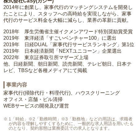
株式会社CaSy(カジー)
2014年に創業し、家事代行のマッチングシステムを開発し
たことにより、スタッフへの高時給を実現しながら、家事
代行のサービス料金を大幅に減らし、業界の革新に貢献。
2018年 厚生労働省主催イクメンアワード特別奨励賞受賞
2019年 東洋経済「すごいベンチャー100」に選出
2019年 日経DUAL「家事代行サービスランキング」第1位
2019年 日本経済新聞「NEXTユニコーン」企業選出
2022年 東京証券取引所マザーズ上場
他、日経新聞、朝日新聞、読売新聞、テレビ朝日、日本テ
レビ、TBSなど各種メディアにて掲載
事業内容
家事代行(掃除代行・料理代行)、ハウスクリーニング
オフィス・店舗・ビル清掃
WEBサービスの開発及び運営
1「時給」※2「勤務時間」※3「勤務地」などの用語は、求職者
が内容を理解しやすくするために、一般的な求人用語を用いたも
のとなり、契約形態は業務委託での求人となります。