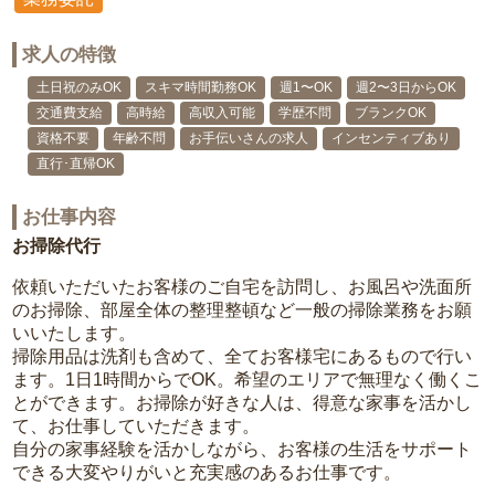
求人の特徴
土日祝のみOK
スキマ時間勤務OK
週1〜OK
週2〜3日からOK
交通費支給
高時給
高収入可能
学歴不問
ブランクOK
資格不要
年齢不問
お手伝いさんの求人
インセンティブあり
直行･直帰OK
お仕事内容
お掃除代行
依頼いただいたお客様のご自宅を訪問し、お風呂や洗面所
のお掃除、部屋全体の整理整頓など一般の掃除業務をお願
いいたします。
掃除用品は洗剤も含めて、全てお客様宅にあるもので行い
ます。1日1時間からでOK。希望のエリアで無理なく働くこ
とができます。お掃除が好きな人は、得意な家事を活かし
て、お仕事していただきます。
自分の家事経験を活かしながら、お客様の生活をサポート
できる大変やりがいと充実感のあるお仕事です。