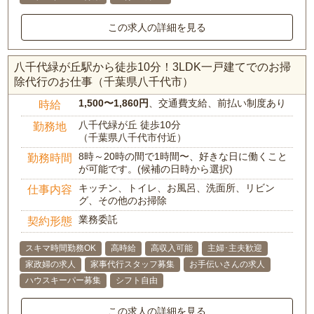
この求人の詳細を見る
八千代緑が丘駅から徒歩10分！3LDK一戸建てでのお掃
除代行のお仕事（千葉県八千代市）
1,500〜1,860円
、交通費支給、前払い制度あり
時給
八千代緑が丘 徒歩10分
勤務地
（千葉県八千代市付近）
8時～20時の間で1時間〜、好きな日に働くこと
勤務時間
が可能です。(候補の日時から選択)
キッチン、トイレ、お風呂、洗面所、リビン
仕事内容
グ、その他のお掃除
業務委託
契約形態
スキマ時間勤務OK
高時給
高収入可能
主婦･主夫歓迎
家政婦の求人
家事代行スタッフ募集
お手伝いさんの求人
ハウスキーパー募集
シフト自由
この求人の詳細を見る