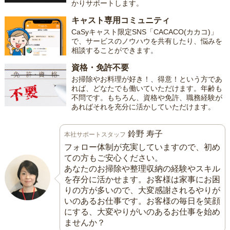
かりサポートします。
キャスト専用コミュニティ
CaSyキャスト限定SNS「CACACO(カカコ)」
で、サービスのノウハウを共有したり、悩みを
相談することができます。
資格・免許不要
お掃除やお料理が好き！、得意！という方であ
れば、どなたでも働いていただけます。年齢も
不問です。もちろん、資格や免許、職務経験が
あればそれを充分に活かしていただけます。
鈴野 寿子
本社サポートスタッフ
フォロー体制が充実していますので、初め
ての方もご安心ください。
あなたのお掃除や整理収納の経験やスキル
を存分に活かせます。お客様は家事にお困
りの方が多いので、大変感謝されるやりが
いのあるお仕事です。お客様の毎日を笑顔
にする、大変やりがいのあるお仕事を始め
ませんか？