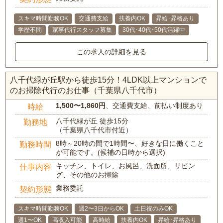
スキマ時間勤務OK
交通費支給
扶養内OK
昇給･昇格あり
学歴不問
家事代行スタッフ募集
30代･40代･50代活躍中
この求人の詳細を見る
八千代緑が丘駅から徒歩15分！4LDK以上マンションで
のお掃除代行のお仕事（千葉県八千代市）
1,500〜1,860円
、交通費支給、前払い制度あり
時給
八千代緑が丘 徒歩15分
勤務地
（千葉県八千代市付近）
8時～20時の間で1時間〜、好きな日に働くこと
勤務時間
が可能です。(候補の日時から選択)
キッチン、トイレ、お風呂、洗面所、リビン
仕事内容
グ、その他のお掃除
業務委託
契約形態
スキマ時間勤務OK
週2〜3日からOK
土日祝のみOK
週1〜OK
高収入可能
高時給
扶養内OK
昇給･昇格あり