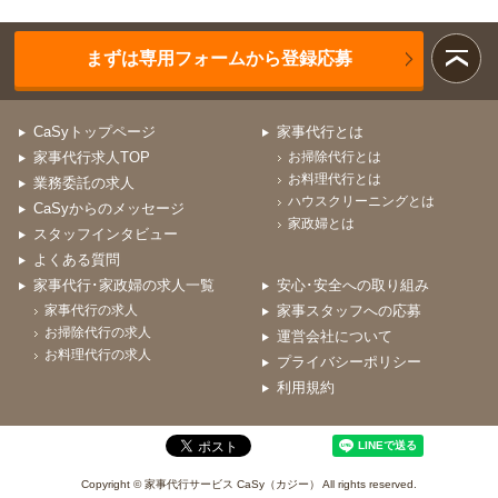
まずは専用フォームから登録応募
CaSyトップページ
家事代行とは
家事代行求人TOP
お掃除代行とは
お料理代行とは
業務委託の求人
ハウスクリーニングとは
CaSyからのメッセージ
家政婦とは
スタッフインタビュー
よくある質問
家事代行･家政婦の求人一覧
安心･安全への取り組み
家事代行の求人
家事スタッフへの応募
お掃除代行の求人
運営会社について
お料理代行の求人
プライバシーポリシー
利用規約
Copyright © 家事代行サービス CaSy（カジー） All rights reserved.