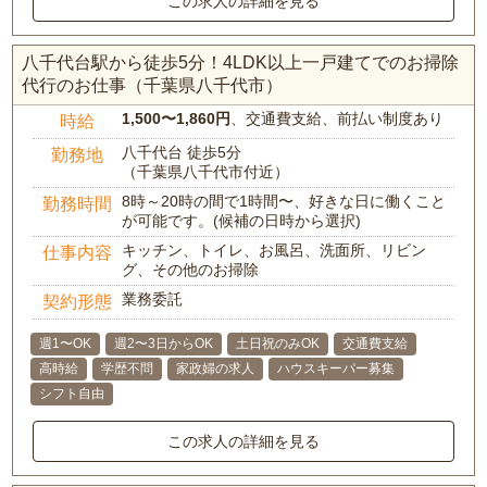
この求人の詳細を見る
八千代台駅から徒歩5分！4LDK以上一戸建てでのお掃除
代行のお仕事（千葉県八千代市）
1,500〜1,860円
、交通費支給、前払い制度あり
時給
八千代台 徒歩5分
勤務地
（千葉県八千代市付近）
8時～20時の間で1時間〜、好きな日に働くこと
勤務時間
が可能です。(候補の日時から選択)
キッチン、トイレ、お風呂、洗面所、リビン
仕事内容
グ、その他のお掃除
業務委託
契約形態
週1〜OK
週2〜3日からOK
土日祝のみOK
交通費支給
高時給
学歴不問
家政婦の求人
ハウスキーパー募集
シフト自由
この求人の詳細を見る