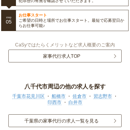
犯罪歴の有無を確認させていただきます。
お仕事スタート
step
ご希望の日時と場所でお仕事スタート。最短で応募翌日か
05
らお仕事可能♪
CaSyではたらくメリットなど求人概要のご案内
家事代行求人TOP
八千代市周辺の他の求人を探す
千葉市花見川区
船橋市
佐倉市
習志野市
印西市
白井市
千葉県の家事代行の求人一覧を見る