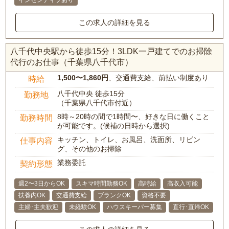
インセンティブあり
この求人の詳細を見る
八千代中央駅から徒歩15分！3LDK一戸建てでのお掃除
代行のお仕事（千葉県八千代市）
1,500〜1,860円
、交通費支給、前払い制度あり
時給
八千代中央 徒歩15分
勤務地
（千葉県八千代市付近）
8時～20時の間で1時間〜、好きな日に働くこと
勤務時間
が可能です。(候補の日時から選択)
キッチン、トイレ、お風呂、洗面所、リビン
仕事内容
グ、その他のお掃除
業務委託
契約形態
週2〜3日からOK
スキマ時間勤務OK
高時給
高収入可能
扶養内OK
交通費支給
ブランクOK
資格不要
主婦･主夫歓迎
未経験OK
ハウスキーパー募集
直行･直帰OK