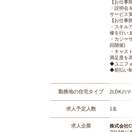
【お仕事
・説明会
サービス
【お仕事
・スキル
修を行いま
・カジー
回開催)
・キャス
満足度を高
◆ユニフ
◆前払い
勤務地の住宅タイプ
2LDKの
求人予定人数
1名
求人企業
株式会社Ca