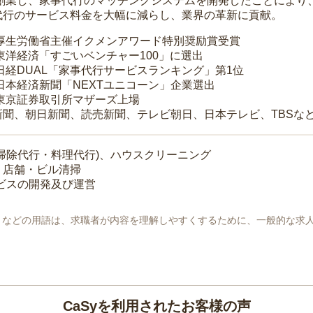
年に創業し、家事代行のマッチングシステムを開発したことによ
代行のサービス料金を大幅に減らし、業界の革新に貢献。
 厚生労働省主催イクメンアワード特別奨励賞受賞
 東洋経済「すごいベンチャー100」に選出
 日経DUAL「家事代行サービスランキング」第1位
 日本経済新聞「NEXTユニコーン」企業選出
 東京証券取引所マザーズ上場
新聞、朝日新聞、読売新聞、テレビ朝日、日本テレビ、TBSな
掃除代行・料理代行)、ハウスクリーニング
・店舗・ビル清掃
ービスの開発及び運営
地」などの用語は、求職者が内容を理解しやすくするために、一般的な求
CaSyを利用されたお客様の声