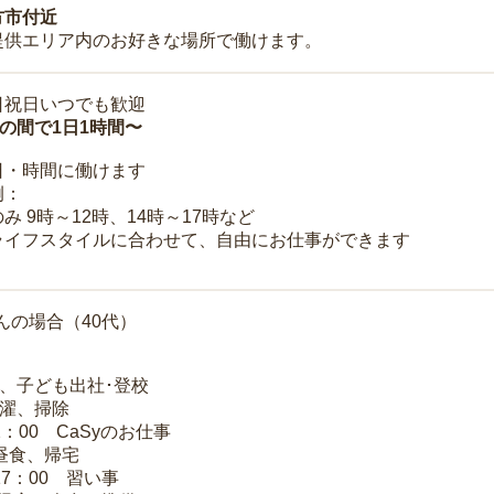
方市付近
提供エリア内のお好きな場所で働けます。
日祝日いつでも歓迎
時の間で1日1時間〜
日・時間に働けます
例：
み 9時～12時、14時～17時など
ライフスタイルに合わせて、自由にお仕事ができます
んの場合（40代）
夫、子ども出社･登校
洗濯、掃除
2：00 CaSyのお仕事
 昼食、帰宅
17：00 習い事