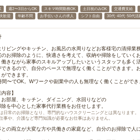
K
週2〜3日からOK
スキマ時間勤務OK
土日祝のみOK
交通費支給
主夫歓迎
年齢不問
お手伝いさんの求人
シフト自由
30代･40代･50代
行
はリビングやキッチン、お風呂の水周りなどお客様宅の清掃業
宅のお掃除のように、快適さを考えて、収納や掃除をしていく
、働きながら家事のスキルアップしたいというスタッフも多く
ができるので、自分のペースで無理なく働くことができます。
とができます。
1時間〜でOK。Wワークや副業中の人も無理なく働くことができ
業内容】
、お部屋、キッチン、ダイニング、水回りなどの
掃除を中心とした家事代行業務をお任せします。
は日常のお掃除となり、専門的なハウスクリーニングとは異なります。
仕事や、介護など専門知識が必要なお仕事はありません。
事との両立が大変な方や共働きの家庭など、自分のお掃除で人