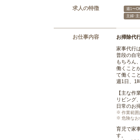
求人の特徴
週1〜O
主婦･
お仕事内容
お掃除代
家事代行
普段の自
もちろん
働くこと
て働くこ
週1日、
【主な作
リビング
日常のお
作業範囲
危険なお
育児で家
す。