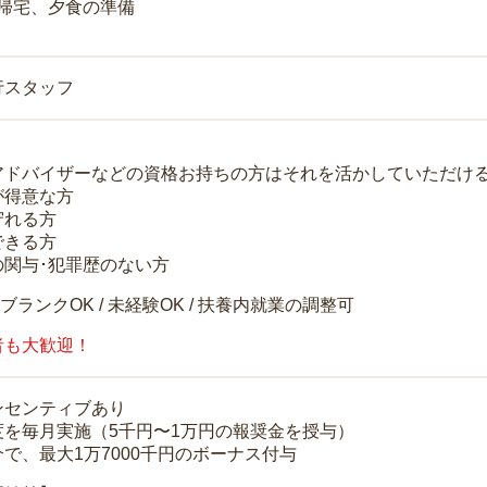
 帰宅、夕食の準備
行スタッフ
アドバイザーなどの資格お持ちの方はそれを活かしていただけ
が得意な方
守れる方
できる方
の関与･犯罪歴のない方
 ブランクOK / 未経験OK / 扶養内就業の調整可
者も大歓迎！
ンセンティブあり
度を毎月実施（5千円〜1万円の報奨金を授与）
で、最大1万7000千円のボーナス付与