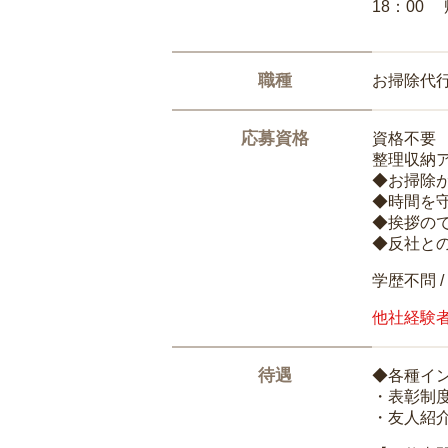
18：00
職種
お掃除代
応募資格
資格不要
整理収納
◆お掃除
◆時間を
◆挨拶の
◆反社と
学歴不問 /
他社経験
待遇
◆各種イ
・表彰制
・友人紹介