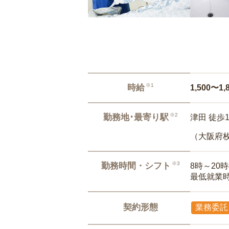
※1
時給
1,500〜1,
※2
勤務地･最寄り駅
津田 徒歩
（大阪府
※3
勤務時間・シフト
8時～20
最低就業
契約形態
業務委託