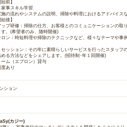
開始前】
＆家事スキル学習
実施の流れやシステムの説明、掃除や料理におけるアドバイス
開始後】
アップ研修：掃除の仕方、お客様とのコミュニケーションの取
す。(希望者のみ、随時開催)
サロン：時短料理や掃除のテクニックなど、様々なテーマや事例
トセッション：その年に素晴らしいサービスを行ったスタッフ
める方法などをシェアします。(招待制･年１回開催)
ォーム（エプロン）貸与
制度あり
マンション
Sy(カジー)