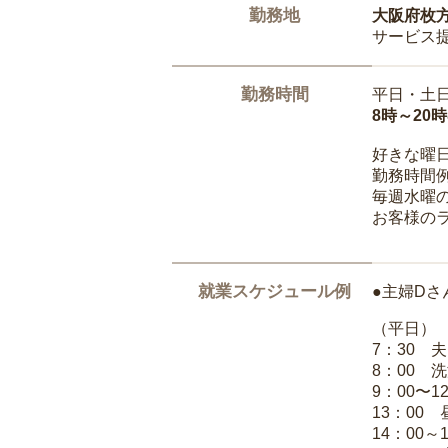
勤務地
大阪府枚
サービス
勤務時間
平日・土
8時～20
好きな曜
勤務時間
毎週水曜の
お客様の
就業スケジュール例
●主婦Dさ
（平日）
7：30 
8：00 
9：00〜1
13：00
14：00～