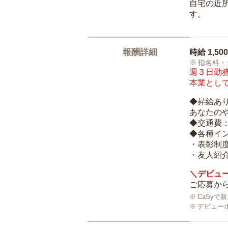
自宅の近
す。
報酬詳細
時給
1,50
指名料・
週３日勤務
本業として
◆昇給あ
あなたの
◆交通費
◆各種イ
・表彰制
・友人紹介
＼デビュー
ご応募から
CaSy
デビュー