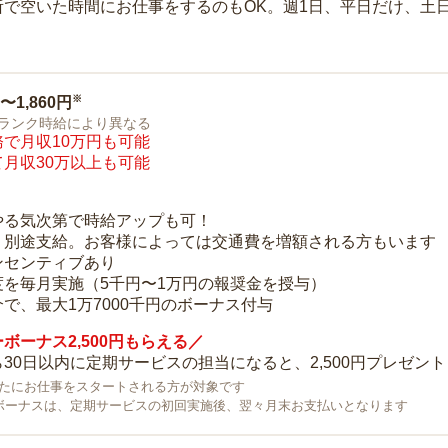
所で空いた時間にお仕事をするのもOK。週1日、平日だけ、土
※
0〜1,860円
ランク時給により異なる
で月収10万円も可能
月収30万以上も可能
り
やる気次第で時給アップも可！
：別途支給。お客様によっては交通費を増額される方もいます
ンセンティブあり
度を毎月実施（5千円〜1万円の報奨金を授与）
で、最大1万7000千円のボーナス付与
ボーナス2,500円もらえる／
30日以内に定期サービスの担当になると、2,500円プレゼント
で新たにお仕事をスタートされる方が対象です
ボーナスは、定期サービスの初回実施後、翌々月末お支払いとなります