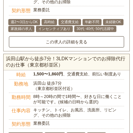
グ、その他のお掃除
業務委託
契約形態
週2〜3日からOK
高時給
交通費支給
年齢不問
未経験OK
家政婦の求人
インセンティブあり
30代･40代･50代活躍中
この求人の詳細を見る
浜田山駅から徒歩7分！3LDKマンションでのお掃除代行
のお仕事（東京都杉並区）
1,500〜1,860円
、交通費支給、前払い制度あり
時給
浜田山 徒歩7分
勤務地
（東京都杉並区付近）
8時～20時の間で1時間〜、好きな日に働くこと
勤務時間
が可能です。(候補の日時から選択)
キッチン、トイレ、お風呂、洗面所、リビン
仕事内容
グ、その他のお掃除
業務委託
契約形態