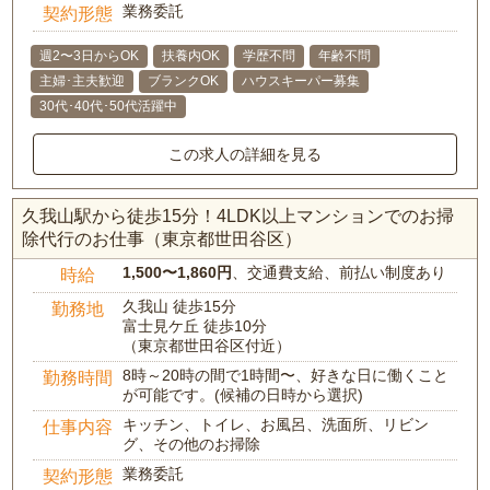
業務委託
契約形態
週2〜3日からOK
扶養内OK
学歴不問
年齢不問
主婦･主夫歓迎
ブランクOK
ハウスキーパー募集
30代･40代･50代活躍中
この求人の詳細を見る
久我山駅から徒歩15分！4LDK以上マンションでのお掃
除代行のお仕事（東京都世田谷区）
1,500〜1,860円
、交通費支給、前払い制度あり
時給
久我山 徒歩15分
勤務地
富士見ケ丘 徒歩10分
（東京都世田谷区付近）
8時～20時の間で1時間〜、好きな日に働くこと
勤務時間
が可能です。(候補の日時から選択)
キッチン、トイレ、お風呂、洗面所、リビン
仕事内容
グ、その他のお掃除
業務委託
契約形態