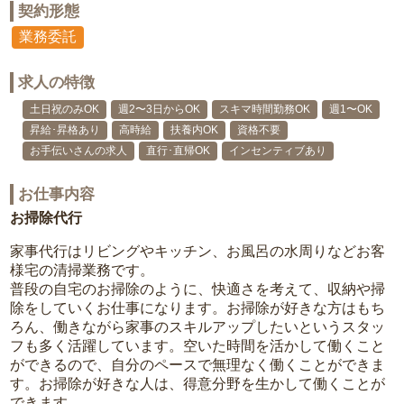
契約形態
業務委託
求人の特徴
土日祝のみOK
週2〜3日からOK
スキマ時間勤務OK
週1〜OK
昇給･昇格あり
高時給
扶養内OK
資格不要
お手伝いさんの求人
直行･直帰OK
インセンティブあり
お仕事内容
お掃除代行
家事代行はリビングやキッチン、お風呂の水周りなどお客
様宅の清掃業務です。
普段の自宅のお掃除のように、快適さを考えて、収納や掃
除をしていくお仕事になります。お掃除が好きな方はもち
ろん、働きながら家事のスキルアップしたいというスタッ
フも多く活躍しています。空いた時間を活かして働くこと
ができるので、自分のペースで無理なく働くことができま
す。お掃除が好きな人は、得意分野を生かして働くことが
できます。