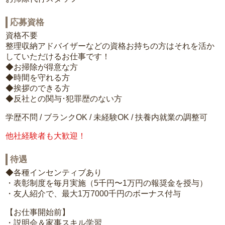
応募資格
資格不要
整理収納アドバイザーなどの資格お持ちの方はそれを活か
していただけるお仕事です！
◆お掃除が得意な方
◆時間を守れる方
◆挨拶のできる方
◆反社との関与･犯罪歴のない方
学歴不問 / ブランクOK / 未経験OK / 扶養内就業の調整可
他社経験者も大歓迎！
待遇
◆各種インセンティブあり
・表彰制度を毎月実施（5千円〜1万円の報奨金を授与）
・友人紹介で、最大1万7000千円のボーナス付与
【お仕事開始前】
・説明会＆家事スキル学習