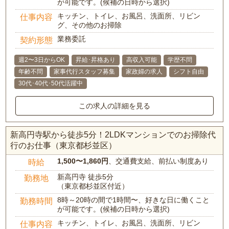
が可能です。(候補の日時から選択)
キッチン、トイレ、お風呂、洗面所、リビン
仕事内容
グ、その他のお掃除
業務委託
契約形態
週2〜3日からOK
昇給･昇格あり
高収入可能
学歴不問
年齢不問
家事代行スタッフ募集
家政婦の求人
シフト自由
30代･40代･50代活躍中
この求人の詳細を見る
新高円寺駅から徒歩5分！2LDKマンションでのお掃除代
行のお仕事（東京都杉並区）
1,500〜1,860円
、交通費支給、前払い制度あり
時給
新高円寺 徒歩5分
勤務地
（東京都杉並区付近）
8時～20時の間で1時間〜、好きな日に働くこと
勤務時間
が可能です。(候補の日時から選択)
キッチン、トイレ、お風呂、洗面所、リビン
仕事内容