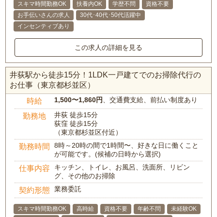
スキマ時間勤務OK
扶養内OK
学歴不問
資格不要
お手伝いさんの求人
30代･40代･50代活躍中
インセンティブあり
この求人の詳細を見る
井荻駅から徒歩15分！1LDK一戸建てでのお掃除代行の
お仕事（東京都杉並区）
1,500〜1,860円
、交通費支給、前払い制度あり
時給
井荻 徒歩15分
勤務地
荻窪 徒歩15分
（東京都杉並区付近）
8時～20時の間で1時間〜、好きな日に働くこと
勤務時間
が可能です。(候補の日時から選択)
キッチン、トイレ、お風呂、洗面所、リビン
仕事内容
グ、その他のお掃除
業務委託
契約形態
スキマ時間勤務OK
高時給
資格不要
年齢不問
未経験OK