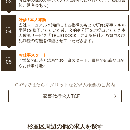
お仕事の進め方やシステムの説明などを行います。(説明会
03
後、選考会あり)
研修 / 本人確認
当社マニュアル＆講師による指導のもとで研修(家事スキル
step
学習)を修了いただいた後、公的身分証をご提出いただき本
04
人確認サービス「TRUSTDOCK」による反社との関与及び
犯罪歴の有無を確認させていただきます。
お仕事スタート
step
ご希望の日時と場所でお仕事スタート。最短で応募翌日か
05
らお仕事可能♪
CaSyではたらくメリットなど求人概要のご案内
家事代行求人TOP
杉並区周辺の他の求人を探す