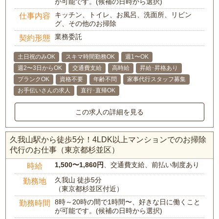
が可能です。(候補の日時から選択)
キッチン、トイレ、お風呂、洗面所、リビン
仕事内容
グ、その他のお掃除
業務委託
契約形態
土日祝のみOK
スキマ時間勤務OK
週1〜OK
週2〜3日からOK
交通費支給
高時給
昇給･昇格あり
ブランクOK
資格不要
年齢不問
家事代行スタッフ募集
お手伝いさんの求人
直行･直帰OK
この求人の詳細を見る
久我山駅から徒歩5分！4LDK以上マンションでのお掃除
代行のお仕事（東京都杉並区）
1,500〜1,860円
、交通費支給、前払い制度あり
時給
久我山 徒歩5分
勤務地
（東京都杉並区付近）
8時～20時の間で1時間〜、好きな日に働くこと
勤務時間
が可能です。(候補の日時から選択)