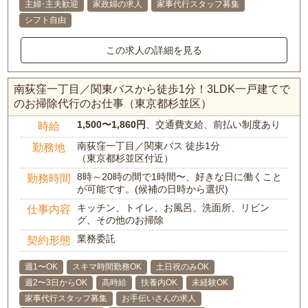
主婦･主夫歓迎
家政婦の求人
家事代行スタッフ募集
シフト自由
この求人の詳細を見る
南荻窪一丁目／関東バスから徒歩1分！3LDK一戸建てで
のお掃除代行のお仕事（東京都杉並区）
1,500〜1,860円
、交通費支給、前払い制度あり
時給
南荻窪一丁目／関東バス 徒歩1分
勤務地
（東京都杉並区付近）
8時～20時の間で1時間〜、好きな日に働くこと
勤務時間
が可能です。(候補の日時から選択)
キッチン、トイレ、お風呂、洗面所、リビン
仕事内容
グ、その他のお掃除
業務委託
契約形態
週1〜OK
スキマ時間勤務OK
土日祝のみOK
週2〜3日からOK
高時給
扶養内OK
未経験OK
家事代行スタッフ募集
お手伝いさんの求人