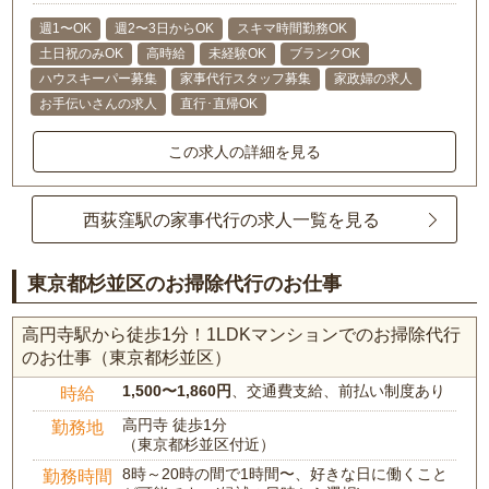
週1〜OK
週2〜3日からOK
スキマ時間勤務OK
土日祝のみOK
高時給
未経験OK
ブランクOK
ハウスキーパー募集
家事代行スタッフ募集
家政婦の求人
お手伝いさんの求人
直行･直帰OK
この求人の詳細を見る
西荻窪駅の家事代行の求人一覧を見る
東京都杉並区のお掃除代行のお仕事
高円寺駅から徒歩1分！1LDKマンションでのお掃除代行
のお仕事（東京都杉並区）
1,500〜1,860円
、交通費支給、前払い制度あり
時給
高円寺 徒歩1分
勤務地
（東京都杉並区付近）
8時～20時の間で1時間〜、好きな日に働くこと
勤務時間