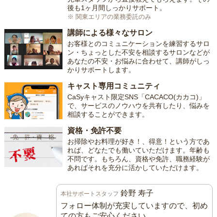
後も1ヶ月間しっかりサポート。
※ 関東エリアの業務委託のみ
講師による様々なサロン
お客様とのコミュニケーションを練習するサロ
ン・ちょっとした不安を相談するサロンなどが
あなたの不安・お悩みに合わせて、講師がしっ
かりサポートします。
キャスト専用コミュニティ
CaSyキャスト限定SNS「CACACO(カカコ)」
で、サービスのノウハウを共有したり、悩みを
相談することができます。
資格・免許不要
お掃除やお料理が好き！、得意！という方であ
れば、どなたでも働いていただけます。年齢も
不問です。もちろん、資格や免許、職務経験が
あればそれを充分に活かしていただけます。
鈴野 寿子
本社サポートスタッフ
フォロー体制が充実していますので、初め
ての方もご安心ください。