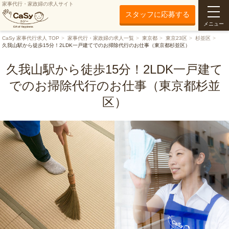
家事代行・家政婦の求人サイト
スタッフに応募する
メニュー
CaSy 家事代行求人 TOP
家事代行・家政婦の求人一覧
東京都
東京23区
杉並区
久我山駅から徒歩15分！2LDK一戸建てでのお掃除代行のお仕事（東京都杉並区）
久我山駅から徒歩15分！2LDK一戸建て
でのお掃除代行のお仕事（東京都杉並
区）