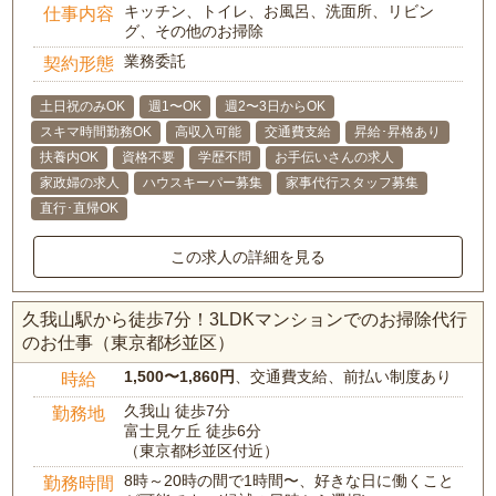
キッチン、トイレ、お風呂、洗面所、リビン
仕事内容
グ、その他のお掃除
業務委託
契約形態
土日祝のみOK
週1〜OK
週2〜3日からOK
スキマ時間勤務OK
高収入可能
交通費支給
昇給･昇格あり
扶養内OK
資格不要
学歴不問
お手伝いさんの求人
家政婦の求人
ハウスキーパー募集
家事代行スタッフ募集
直行･直帰OK
この求人の詳細を見る
久我山駅から徒歩7分！3LDKマンションでのお掃除代行
のお仕事（東京都杉並区）
1,500〜1,860円
、交通費支給、前払い制度あり
時給
久我山 徒歩7分
勤務地
富士見ケ丘 徒歩6分
（東京都杉並区付近）
8時～20時の間で1時間〜、好きな日に働くこと
勤務時間