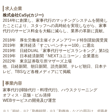
求人企業
株式会社CaSy(カジー)
2014年に創業し、家事代行のマッチングシステムを開発し
たことにより、スタッフへの高時給を実現しながら、家事
代行のサービス料金を大幅に減らし、業界の革新に貢献。
2018年 厚生労働省主催イクメンアワード特別奨励賞受賞
2019年 東洋経済「すごいベンチャー100」に選出
2019年 日経DUAL「家事代行サービスランキング」第1位
2019年 日本経済新聞「NEXTユニコーン」企業選出
2022年 東京証券取引所マザーズ上場
他、日経新聞、朝日新聞、読売新聞、テレビ朝日、日本テ
レビ、TBSなど各種メディアにて掲載
事業内容
家事代行(掃除代行・料理代行)、ハウスクリーニング
オフィス・店舗・ビル清掃
WEBサービスの開発及び運営
1「時給」※2「勤務時間」※3「勤務地」などの用語は、求職者