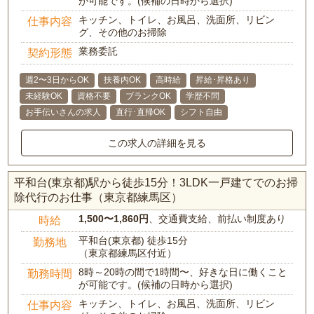
が可能です。(候補の日時から選択)
キッチン、トイレ、お風呂、洗面所、リビン
仕事内容
グ、その他のお掃除
業務委託
契約形態
週2〜3日からOK
扶養内OK
高時給
昇給･昇格あり
未経験OK
資格不要
ブランクOK
学歴不問
お手伝いさんの求人
直行･直帰OK
シフト自由
この求人の詳細を見る
平和台(東京都)駅から徒歩15分！3LDK一戸建てでのお掃
除代行のお仕事（東京都練馬区）
1,500〜1,860円
、交通費支給、前払い制度あり
時給
平和台(東京都) 徒歩15分
勤務地
（東京都練馬区付近）
8時～20時の間で1時間〜、好きな日に働くこと
勤務時間
が可能です。(候補の日時から選択)
キッチン、トイレ、お風呂、洗面所、リビン
仕事内容