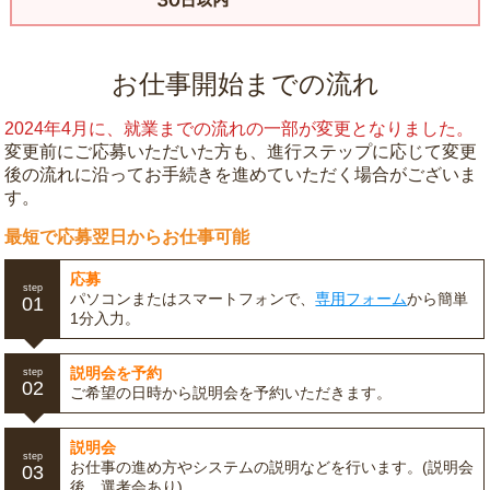
お仕事開始までの流れ
2024年4月に、就業までの流れの一部が変更となりました。
変更前にご応募いただいた方も、進行ステップに応じて変更
後の流れに沿ってお手続きを進めていただく場合がございま
す。
最短で応募翌日からお仕事可能
応募
step
パソコンまたはスマートフォンで、
専用フォーム
から簡単
01
1分入力。
説明会を予約
step
02
ご希望の日時から説明会を予約いただきます。
説明会
step
お仕事の進め方やシステムの説明などを行います。(説明会
03
後、選考会あり)