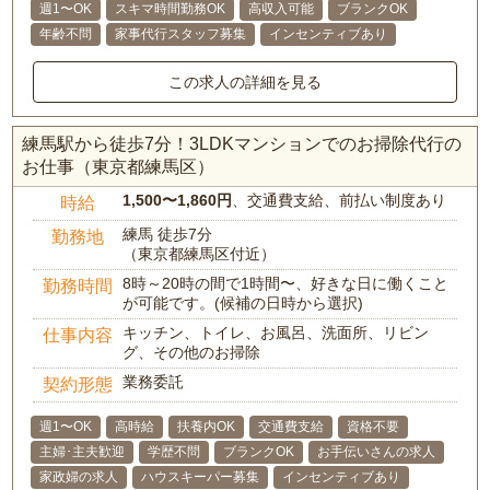
週1〜OK
スキマ時間勤務OK
高収入可能
ブランクOK
年齢不問
家事代行スタッフ募集
インセンティブあり
この求人の詳細を見る
練馬駅から徒歩7分！3LDKマンションでのお掃除代行の
お仕事（東京都練馬区）
1,500〜1,860円
、交通費支給、前払い制度あり
時給
練馬 徒歩7分
勤務地
（東京都練馬区付近）
8時～20時の間で1時間〜、好きな日に働くこと
勤務時間
が可能です。(候補の日時から選択)
キッチン、トイレ、お風呂、洗面所、リビン
仕事内容
グ、その他のお掃除
業務委託
契約形態
週1〜OK
高時給
扶養内OK
交通費支給
資格不要
主婦･主夫歓迎
学歴不問
ブランクOK
お手伝いさんの求人
家政婦の求人
ハウスキーパー募集
インセンティブあり