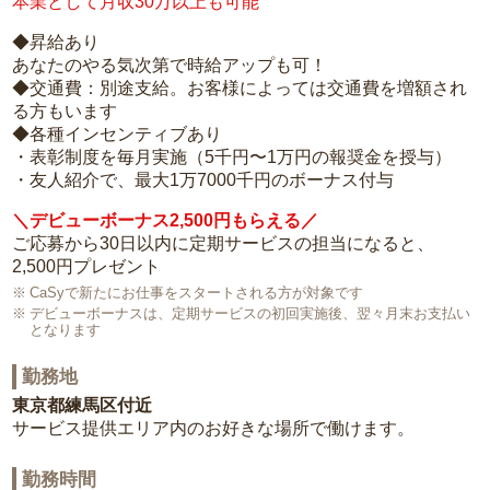
本業として月収30万以上も可能
◆昇給あり
あなたのやる気次第で時給アップも可！
◆交通費：別途支給。お客様によっては交通費を増額され
る方もいます
◆各種インセンティブあり
・表彰制度を毎月実施（5千円〜1万円の報奨金を授与）
・友人紹介で、最大1万7000千円のボーナス付与
＼デビューボーナス2,500円もらえる／
ご応募から30日以内に定期サービスの担当になると、
2,500円プレゼント
CaSyで新たにお仕事をスタートされる方が対象です
デビューボーナスは、定期サービスの初回実施後、翌々月末お支払い
となります
勤務地
東京都練馬区付近
サービス提供エリア内のお好きな場所で働けます。
勤務時間