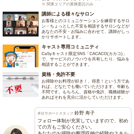
※ 関東エリアの業務委託のみ
講師による様々なサロン
お客様とのコミュニケーションを練習するサロ
ン・ちょっとした不安を相談するサロンなどが
あなたの不安・お悩みに合わせて、講師がしっ
かりサポートします。
キャスト専用コミュニティ
CaSyキャスト限定SNS「CACACO(カカコ)」
で、サービスのノウハウを共有したり、悩みを
相談することができます。
資格・免許不要
お掃除やお料理が好き！、得意！という方であ
れば、どなたでも働いていただけます。年齢も
不問です。もちろん、資格や免許、職務経験が
あればそれを充分に活かしていただけます。
鈴野 寿子
本社サポートスタッフ
フォロー体制が充実していますので、初め
ての方もご安心ください。
あなたのお掃除や整理収納の経験やスキル