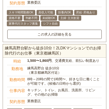
業務委託
契約形態
スキマ時間勤務OK
高収入可能
扶養内OK
昇給･昇格あり
資格不要
年齢不問
未経験OK
主婦･主夫歓迎
家事代行スタッフ募集
シフト自由
この求人の詳細を見る
練馬高野台駅から徒歩10分！2LDKマンションでのお掃
除代行のお仕事（東京都練馬区）
1,500〜1,860円
、交通費支給、前払い制度あり
時給
練馬高野台 徒歩10分
勤務地
（東京都練馬区付近）
8時～20時の間で1時間〜、好きな日に働くこと
勤務時間
が可能です。(候補の日時から選択)
キッチン、トイレ、お風呂、洗面所、リビン
仕事内容
グ、その他のお掃除
業務委託
契約形態