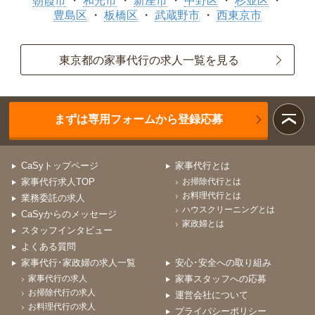
朝霞市
和光市
新座市
中野区
杉並区
豊島区
板橋区
武蔵野市
西東京市
東京都の家事代行の求人一覧を見る
まずは専用フォームから登録応募
CaSyトップページ
家事代行とは
家事代行求人TOP
お掃除代行とは
お料理代行とは
業務委託の求人
ハウスクリーニングとは
CaSyからのメッセージ
家政婦とは
スタッフインタビュー
よくある質問
家事代行･家政婦の求人一覧
安心･安全への取り組み
家事代行の求人
家事スタッフへの応募
お掃除代行の求人
運営会社について
お料理代行の求人
プライバシーポリシー