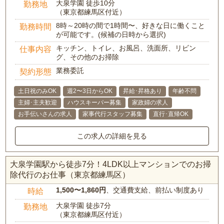
大泉学園 徒歩10分
勤務地
（東京都練馬区付近）
8時～20時の間で1時間〜、好きな日に働くこと
勤務時間
が可能です。(候補の日時から選択)
キッチン、トイレ、お風呂、洗面所、リビン
仕事内容
グ、その他のお掃除
業務委託
契約形態
土日祝のみOK
週2〜3日からOK
昇給･昇格あり
年齢不問
主婦･主夫歓迎
ハウスキーパー募集
家政婦の求人
お手伝いさんの求人
家事代行スタッフ募集
直行･直帰OK
この求人の詳細を見る
大泉学園駅から徒歩7分！4LDK以上マンションでのお掃
除代行のお仕事（東京都練馬区）
1,500〜1,860円
、交通費支給、前払い制度あり
時給
大泉学園 徒歩7分
勤務地
（東京都練馬区付近）