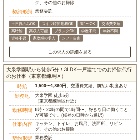
グ、その他のお掃除
業務委託
契約形態
土日祝のみOK
スキマ時間勤務OK
週1〜OK
交通費支給
高時給
高収入可能
ブランクOK
学歴不問
年齢不問
資格不要
家政婦の求人
シフト自由
この求人の詳細を見る
大泉学園駅から徒歩5分！3LDK一戸建てでのお掃除代行
のお仕事（東京都練馬区）
1,500〜1,860円
、交通費支給、前払い制度あり
時給
大泉学園 徒歩5分
勤務地
（東京都練馬区付近）
8時～20時の間で1時間〜、好きな日に働くこと
勤務時間
が可能です。(候補の日時から選択)
キッチン、トイレ、お風呂、洗面所、リビン
仕事内容
グ、その他のお掃除
業務委託
契約形態