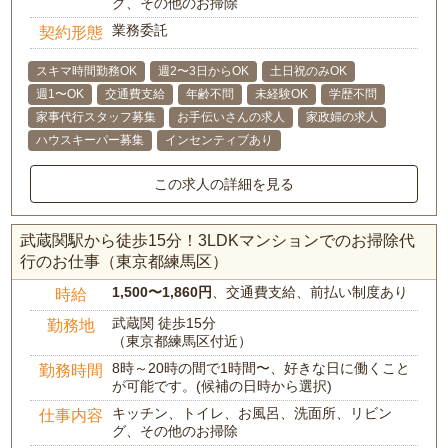
グ、その他のお掃除
業務委託
契約形態
スキマ時間勤務OK
週2〜3日からOK
土日祝のみOK
週1〜OK
交通費支給
年齢不問
未経験OK
学歴不問
家事代行スタッフ募集
お手伝いさんの求人
家政婦の求人
ハウスキーパー募集
インセンティブあり
この求人の詳細を見る
武蔵関駅から徒歩15分！3LDKマンションでのお掃除代
行のお仕事（東京都練馬区）
1,500〜1,860円
、交通費支給、前払い制度あり
時給
武蔵関 徒歩15分
勤務地
（東京都練馬区付近）
8時～20時の間で1時間〜、好きな日に働くこと
勤務時間
が可能です。(候補の日時から選択)
キッチン、トイレ、お風呂、洗面所、リビン
仕事内容
グ、その他のお掃除