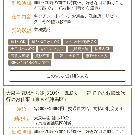
8時～20時の間で1時間〜、好きな日に働くこと
勤務時間
が可能です。(候補の日時から選択)
キッチン、トイレ、お風呂、洗面所、リビン
仕事内容
グ、その他のお掃除
業務委託
契約形態
週1〜OK
週2〜3日からOK
スキマ時間勤務OK
土日祝のみOK
昇給･昇格あり
交通費支給
扶養内OK
高収入可能
資格不要
主婦･主夫歓迎
家政婦の求人
30代･40代･50代活躍中
この求人の詳細を見る
大泉学園駅から徒歩10分！3LDK一戸建てでのお掃除代
行のお仕事（東京都練馬区）
1,500〜1,860円
、交通費支給、前払い制度あり
時給
大泉学園 徒歩10分
勤務地
（東京都練馬区付近）
8時～20時の間で1時間〜、好きな日に働くこと
勤務時間