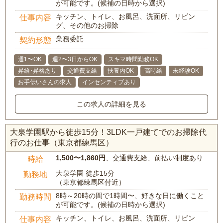
が可能です。(候補の日時から選択)
キッチン、トイレ、お風呂、洗面所、リビン
仕事内容
グ、その他のお掃除
業務委託
契約形態
週1〜OK
週2〜3日からOK
スキマ時間勤務OK
昇給･昇格あり
交通費支給
扶養内OK
高時給
未経験OK
お手伝いさんの求人
インセンティブあり
この求人の詳細を見る
大泉学園駅から徒歩15分！3LDK一戸建てでのお掃除代
行のお仕事（東京都練馬区）
1,500〜1,860円
、交通費支給、前払い制度あり
時給
大泉学園 徒歩15分
勤務地
（東京都練馬区付近）
8時～20時の間で1時間〜、好きな日に働くこと
勤務時間
が可能です。(候補の日時から選択)
キッチン、トイレ、お風呂、洗面所、リビン
仕事内容