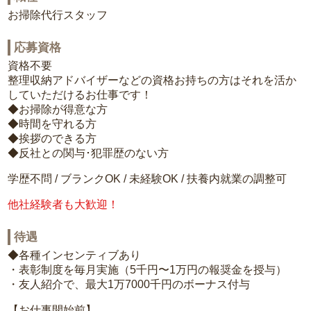
お掃除代行スタッフ
応募資格
資格不要
整理収納アドバイザーなどの資格お持ちの方はそれを活か
していただけるお仕事です！
◆お掃除が得意な方
◆時間を守れる方
◆挨拶のできる方
◆反社との関与･犯罪歴のない方
学歴不問 / ブランクOK / 未経験OK / 扶養内就業の調整可
他社経験者も大歓迎！
待遇
◆各種インセンティブあり
・表彰制度を毎月実施（5千円〜1万円の報奨金を授与）
・友人紹介で、最大1万7000千円のボーナス付与
【お仕事開始前】