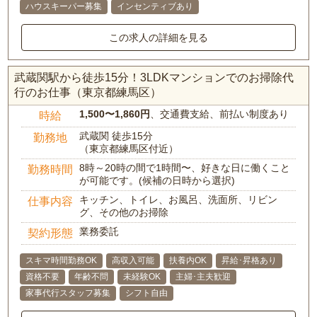
ハウスキーパー募集
インセンティブあり
この求人の詳細を見る
武蔵関駅から徒歩15分！3LDKマンションでのお掃除代
行のお仕事（東京都練馬区）
1,500〜1,860円
、交通費支給、前払い制度あり
時給
武蔵関 徒歩15分
勤務地
（東京都練馬区付近）
8時～20時の間で1時間〜、好きな日に働くこと
勤務時間
が可能です。(候補の日時から選択)
キッチン、トイレ、お風呂、洗面所、リビン
仕事内容
グ、その他のお掃除
業務委託
契約形態
スキマ時間勤務OK
高収入可能
扶養内OK
昇給･昇格あり
資格不要
年齢不問
未経験OK
主婦･主夫歓迎
家事代行スタッフ募集
シフト自由