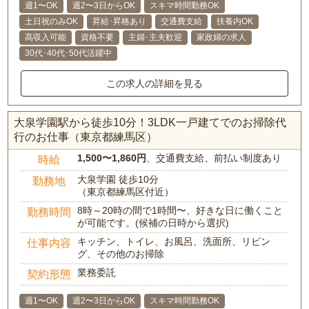
週1〜OK
週2〜3日からOK
スキマ時間勤務OK
土日祝のみOK
昇給･昇格あり
交通費支給
扶養内OK
高収入可能
資格不要
主婦･主夫歓迎
家政婦の求人
30代･40代･50代活躍中
この求人の詳細を見る
大泉学園駅から徒歩10分！3LDK一戸建てでのお掃除代
行のお仕事（東京都練馬区）
1,500〜1,860円
、交通費支給、前払い制度あり
時給
大泉学園 徒歩10分
勤務地
（東京都練馬区付近）
8時～20時の間で1時間〜、好きな日に働くこと
勤務時間
が可能です。(候補の日時から選択)
キッチン、トイレ、お風呂、洗面所、リビン
仕事内容
グ、その他のお掃除
業務委託
契約形態
週1〜OK
週2〜3日からOK
スキマ時間勤務OK