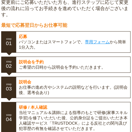
変更前にご応募いただいた方も、進行ステップに応じて変更
後の流れに沿ってお手続きを進めていただく場合がございま
す。
最短で応募翌日からお仕事可能
応募
step
パソコンまたはスマートフォンで、
専用フォーム
から簡単
01
1分入力。
説明会を予約
step
02
ご希望の日時から説明会を予約いただきます。
説明会
step
お仕事の進め方やシステムの説明などを行います。(説明会
03
後、選考会あり)
研修 / 本人確認
当社マニュアル＆講師による指導のもとで研修(家事スキル
step
学習)を修了いただいた後、公的身分証をご提出いただき本
04
人確認サービス「TRUSTDOCK」による反社との関与及び
犯罪歴の有無を確認させていただきます。