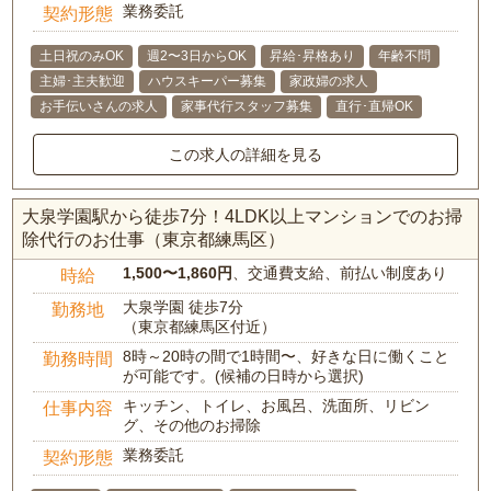
業務委託
契約形態
土日祝のみOK
週2〜3日からOK
昇給･昇格あり
年齢不問
主婦･主夫歓迎
ハウスキーパー募集
家政婦の求人
お手伝いさんの求人
家事代行スタッフ募集
直行･直帰OK
この求人の詳細を見る
大泉学園駅から徒歩7分！4LDK以上マンションでのお掃
除代行のお仕事（東京都練馬区）
1,500〜1,860円
、交通費支給、前払い制度あり
時給
大泉学園 徒歩7分
勤務地
（東京都練馬区付近）
8時～20時の間で1時間〜、好きな日に働くこと
勤務時間
が可能です。(候補の日時から選択)
キッチン、トイレ、お風呂、洗面所、リビン
仕事内容
グ、その他のお掃除
業務委託
契約形態