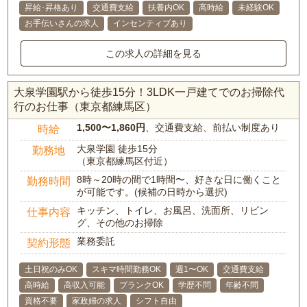
昇給･昇格あり
交通費支給
扶養内OK
高時給
未経験OK
お手伝いさんの求人
インセンティブあり
この求人の詳細を見る
大泉学園駅から徒歩15分！3LDK一戸建てでのお掃除代
行のお仕事（東京都練馬区）
1,500〜1,860円
、交通費支給、前払い制度あり
時給
大泉学園 徒歩15分
勤務地
（東京都練馬区付近）
8時～20時の間で1時間〜、好きな日に働くこと
勤務時間
が可能です。(候補の日時から選択)
キッチン、トイレ、お風呂、洗面所、リビン
仕事内容
グ、その他のお掃除
業務委託
契約形態
土日祝のみOK
スキマ時間勤務OK
週1〜OK
交通費支給
高時給
高収入可能
ブランクOK
学歴不問
年齢不問
資格不要
家政婦の求人
シフト自由