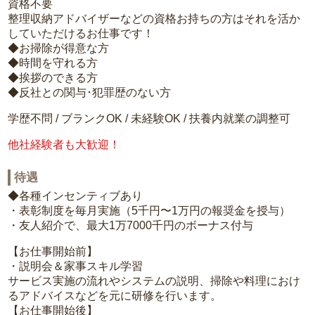
資格不要
整理収納アドバイザーなどの資格お持ちの方はそれを活か
していただけるお仕事です！
◆お掃除が得意な方
◆時間を守れる方
◆挨拶のできる方
◆反社との関与･犯罪歴のない方
学歴不問 / ブランクOK / 未経験OK / 扶養内就業の調整可
他社経験者も大歓迎！
待遇
◆各種インセンティブあり
・表彰制度を毎月実施（5千円〜1万円の報奨金を授与）
・友人紹介で、最大1万7000千円のボーナス付与
【お仕事開始前】
・説明会＆家事スキル学習
サービス実施の流れやシステムの説明、掃除や料理におけ
るアドバイスなどを元に研修を行います。
【お仕事開始後】