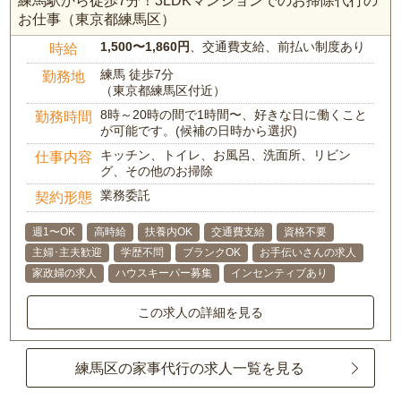
練馬駅から徒歩7分！3LDKマンションでのお掃除代行の
お仕事（東京都練馬区）
1,500〜1,860円
、交通費支給、前払い制度あり
時給
練馬 徒歩7分
勤務地
（東京都練馬区付近）
8時～20時の間で1時間〜、好きな日に働くこと
勤務時間
が可能です。(候補の日時から選択)
キッチン、トイレ、お風呂、洗面所、リビン
仕事内容
グ、その他のお掃除
業務委託
契約形態
週1〜OK
高時給
扶養内OK
交通費支給
資格不要
主婦･主夫歓迎
学歴不問
ブランクOK
お手伝いさんの求人
家政婦の求人
ハウスキーパー募集
インセンティブあり
この求人の詳細を見る
練馬区の家事代行の求人一覧を見る