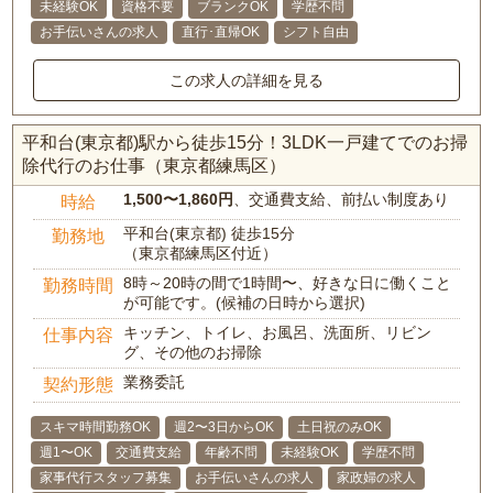
未経験OK
資格不要
ブランクOK
学歴不問
お手伝いさんの求人
直行･直帰OK
シフト自由
この求人の詳細を見る
平和台(東京都)駅から徒歩15分！3LDK一戸建てでのお掃
除代行のお仕事（東京都練馬区）
1,500〜1,860円
、交通費支給、前払い制度あり
時給
平和台(東京都) 徒歩15分
勤務地
（東京都練馬区付近）
8時～20時の間で1時間〜、好きな日に働くこと
勤務時間
が可能です。(候補の日時から選択)
キッチン、トイレ、お風呂、洗面所、リビン
仕事内容
グ、その他のお掃除
業務委託
契約形態
スキマ時間勤務OK
週2〜3日からOK
土日祝のみOK
週1〜OK
交通費支給
年齢不問
未経験OK
学歴不問
家事代行スタッフ募集
お手伝いさんの求人
家政婦の求人