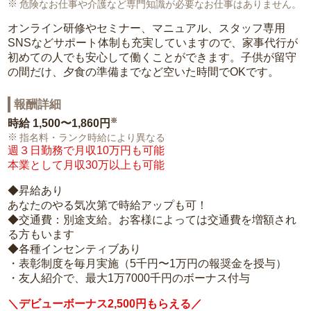
危険なお仕事や介護など専門知識が必要なお仕事はありません。
オンライン研修やセミナー、マニュアル、スタッフ専用
SNSなどサポート体制も充実していますので、家事代行が
初めての人でも安心して働くことができます。子供が留守
の間だけ、夕食の準備までなど空いた時間でOKです。
報酬詳細
※
時給
1,500〜1,860円
指名料・ランク時給により異なる
週３日勤務で月収10万円も可能
本業として月収30万以上も可能
◆昇給あり
あなたのやる気次第で時給アップも可！
◆交通費：別途支給。お客様によっては交通費を増額され
る方もいます
◆各種インセンティブあり
・表彰制度を毎月実施（5千円〜1万円の報奨金を授与）
・友人紹介で、最大1万7000千円のボーナス付与
＼デビューボーナス2,500円もらえる／