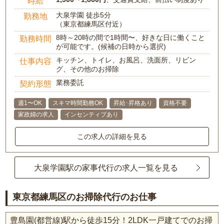
時給
大泉学園 徒歩5分
勤務地
（東京都練馬区付近）
8時～20時の間で1時間〜、好きな日に働くこと
勤務時間
が可能です。(候補の日時から選択)
キッチン、トイレ、お風呂、洗面所、リビン
仕事内容
グ、その他のお掃除
業務委託
契約形態
週1〜OK
スキマ時間勤務OK
昇給･昇格あり
資格不要
家政婦の求人
インセンティブあり
この求人の詳細を見る
大泉学園駅の家事代行の求人一覧を見る
東京都練馬区のお掃除代行のお仕事
豊島園(都営線)駅から徒歩15分！2LDK一戸建てでのお掃