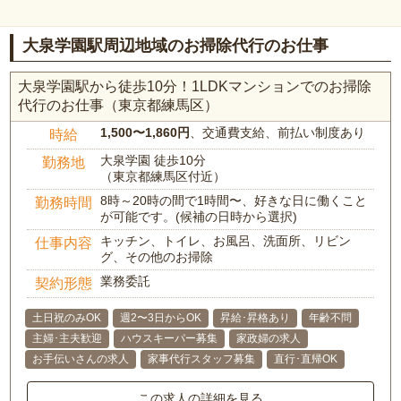
大泉学園駅周辺地域のお掃除代行のお仕事
大泉学園駅から徒歩10分！1LDKマンションでのお掃除
代行のお仕事（東京都練馬区）
1,500〜1,860円
、交通費支給、前払い制度あり
時給
大泉学園 徒歩10分
勤務地
（東京都練馬区付近）
8時～20時の間で1時間〜、好きな日に働くこと
勤務時間
が可能です。(候補の日時から選択)
キッチン、トイレ、お風呂、洗面所、リビン
仕事内容
グ、その他のお掃除
業務委託
契約形態
土日祝のみOK
週2〜3日からOK
昇給･昇格あり
年齢不問
主婦･主夫歓迎
ハウスキーパー募集
家政婦の求人
お手伝いさんの求人
家事代行スタッフ募集
直行･直帰OK
この求人の詳細を見る