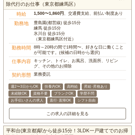
除代行のお仕事（東京都練馬区）
1,500〜1,860円
、交通費支給、前払い制度あり
時給
豊島園(都営線) 徒歩15分
勤務地
練馬 徒歩15分
氷川台 徒歩15分
（東京都練馬区付近）
8時～20時の間で1時間〜、好きな日に働くこと
勤務時間
が可能です。(候補の日時から選択)
キッチン、トイレ、お風呂、洗面所、リビン
仕事内容
グ、その他のお掃除
業務委託
契約形態
週2〜3日からOK
扶養内OK
高時給
昇給･昇格あり
未経験OK
資格不要
ブランクOK
学歴不問
お手伝いさんの求人
直行･直帰OK
シフト自由
この求人の詳細を見る
平和台(東京都)駅から徒歩15分！3LDK一戸建てでのお掃