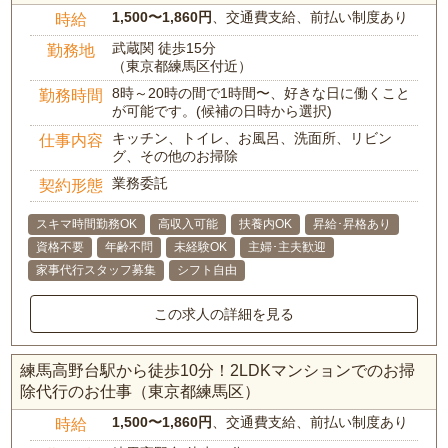
1,500〜1,860円
、交通費支給、前払い制度あり
時給
武蔵関 徒歩15分
勤務地
（東京都練馬区付近）
8時～20時の間で1時間〜、好きな日に働くこと
勤務時間
が可能です。(候補の日時から選択)
キッチン、トイレ、お風呂、洗面所、リビン
仕事内容
グ、その他のお掃除
業務委託
契約形態
スキマ時間勤務OK
高収入可能
扶養内OK
昇給･昇格あり
資格不要
年齢不問
未経験OK
主婦･主夫歓迎
家事代行スタッフ募集
シフト自由
この求人の詳細を見る
練馬高野台駅から徒歩10分！2LDKマンションでのお掃
除代行のお仕事（東京都練馬区）
1,500〜1,860円
、交通費支給、前払い制度あり
時給