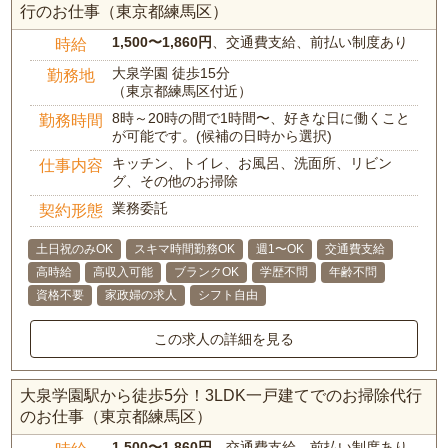
行のお仕事（東京都練馬区）
1,500〜1,860円
、交通費支給、前払い制度あり
時給
大泉学園 徒歩15分
勤務地
（東京都練馬区付近）
8時～20時の間で1時間〜、好きな日に働くこと
勤務時間
が可能です。(候補の日時から選択)
キッチン、トイレ、お風呂、洗面所、リビン
仕事内容
グ、その他のお掃除
業務委託
契約形態
土日祝のみOK
スキマ時間勤務OK
週1〜OK
交通費支給
高時給
高収入可能
ブランクOK
学歴不問
年齢不問
資格不要
家政婦の求人
シフト自由
この求人の詳細を見る
大泉学園駅から徒歩5分！3LDK一戸建てでのお掃除代行
のお仕事（東京都練馬区）
1,500〜1,860円
、交通費支給、前払い制度あり