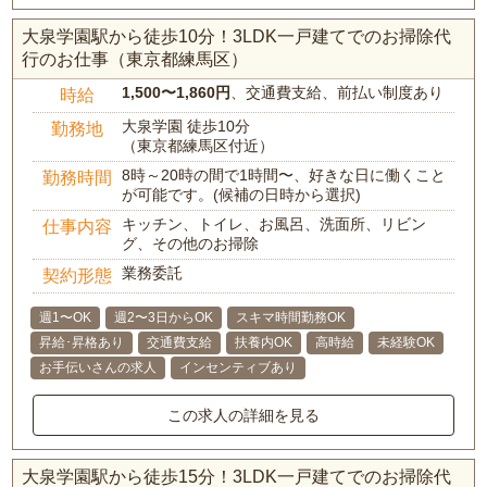
大泉学園駅から徒歩10分！3LDK一戸建てでのお掃除代
行のお仕事（東京都練馬区）
1,500〜1,860円
、交通費支給、前払い制度あり
時給
大泉学園 徒歩10分
勤務地
（東京都練馬区付近）
8時～20時の間で1時間〜、好きな日に働くこと
勤務時間
が可能です。(候補の日時から選択)
キッチン、トイレ、お風呂、洗面所、リビン
仕事内容
グ、その他のお掃除
業務委託
契約形態
週1〜OK
週2〜3日からOK
スキマ時間勤務OK
昇給･昇格あり
交通費支給
扶養内OK
高時給
未経験OK
お手伝いさんの求人
インセンティブあり
この求人の詳細を見る
大泉学園駅から徒歩15分！3LDK一戸建てでのお掃除代