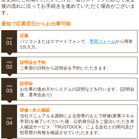
後の流れに沿ってお手続きを進めていただく場合がございま
す。
最短で応募翌日からお仕事可能
応募
step
パソコンまたはスマートフォンで、
専用フォーム
から簡単
01
1分入力。
説明会を予約
step
02
ご希望の日時から説明会を予約いただきます。
説明会
step
お仕事の進め方やシステムの説明などを行います。(説明会
03
後、選考会あり)
研修 / 本人確認
当社マニュアル＆講師による指導のもとで研修(家事スキル
step
学習)を修了いただいた後、公的身分証をご提出いただき本
04
人確認サービス「TRUSTDOCK」による反社との関与及び
犯罪歴の有無を確認させていただきます。