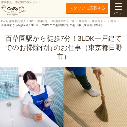
家事代行・家政婦の求人サイト
スタッフに応募する
メニュー
CaSy 家事代行求人 TOP
家事代行・家政婦の求人一覧
東京都
東京都下
日野市
百草園駅から徒歩7分！3LDK一戸建てでのお掃除代行のお仕事（東京都日野市）
百草園駅から徒歩7分！3LDK一戸建て
でのお掃除代行のお仕事（東京都日野
市）