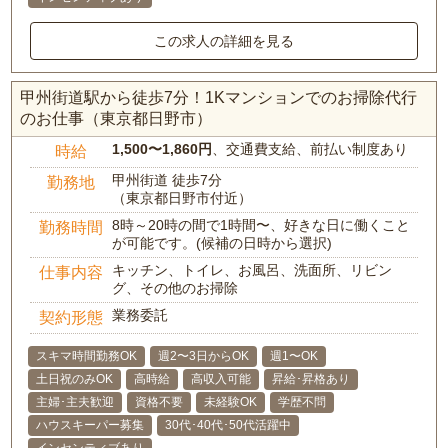
この求人の詳細を見る
甲州街道駅から徒歩7分！1Kマンションでのお掃除代行
のお仕事（東京都日野市）
1,500〜1,860円
、交通費支給、前払い制度あり
時給
甲州街道 徒歩7分
勤務地
（東京都日野市付近）
8時～20時の間で1時間〜、好きな日に働くこと
勤務時間
が可能です。(候補の日時から選択)
キッチン、トイレ、お風呂、洗面所、リビン
仕事内容
グ、その他のお掃除
業務委託
契約形態
スキマ時間勤務OK
週2〜3日からOK
週1〜OK
土日祝のみOK
高時給
高収入可能
昇給･昇格あり
主婦･主夫歓迎
資格不要
未経験OK
学歴不問
ハウスキーパー募集
30代･40代･50代活躍中