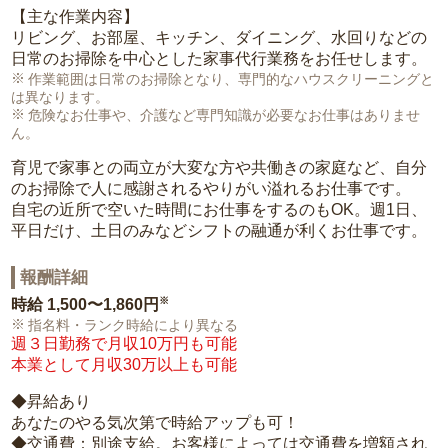
【主な作業内容】
リビング、お部屋、キッチン、ダイニング、水回りなどの
日常のお掃除を中心とした家事代行業務をお任せします。
作業範囲は日常のお掃除となり、専門的なハウスクリーニングと
は異なります。
危険なお仕事や、介護など専門知識が必要なお仕事はありませ
ん。
育児で家事との両立が大変な方や共働きの家庭など、自分
のお掃除で人に感謝されるやりがい溢れるお仕事です。
自宅の近所で空いた時間にお仕事をするのもOK。週1日、
平日だけ、土日のみなどシフトの融通が利くお仕事です。
報酬詳細
※
時給
1,500〜1,860円
指名料・ランク時給により異なる
週３日勤務で月収10万円も可能
本業として月収30万以上も可能
◆昇給あり
あなたのやる気次第で時給アップも可！
◆交通費：別途支給。お客様によっては交通費を増額され