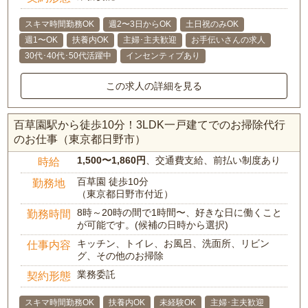
スキマ時間勤務OK
週2〜3日からOK
土日祝のみOK
週1〜OK
扶養内OK
主婦･主夫歓迎
お手伝いさんの求人
30代･40代･50代活躍中
インセンティブあり
この求人の詳細を見る
百草園駅から徒歩10分！3LDK一戸建てでのお掃除代行
のお仕事（東京都日野市）
1,500〜1,860円
、交通費支給、前払い制度あり
時給
百草園 徒歩10分
勤務地
（東京都日野市付近）
8時～20時の間で1時間〜、好きな日に働くこと
勤務時間
が可能です。(候補の日時から選択)
キッチン、トイレ、お風呂、洗面所、リビン
仕事内容
グ、その他のお掃除
業務委託
契約形態
スキマ時間勤務OK
扶養内OK
未経験OK
主婦･主夫歓迎