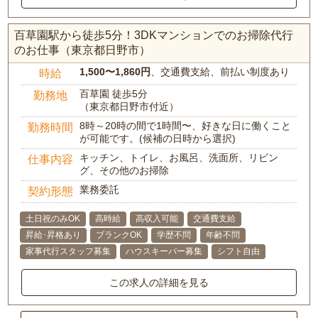
百草園駅から徒歩5分！3DKマンションでのお掃除代行
のお仕事（東京都日野市）
1,500〜1,860円
、交通費支給、前払い制度あり
時給
百草園 徒歩5分
勤務地
（東京都日野市付近）
8時～20時の間で1時間〜、好きな日に働くこと
勤務時間
が可能です。(候補の日時から選択)
キッチン、トイレ、お風呂、洗面所、リビン
仕事内容
グ、その他のお掃除
業務委託
契約形態
土日祝のみOK
高時給
高収入可能
交通費支給
昇給･昇格あり
ブランクOK
学歴不問
年齢不問
家事代行スタッフ募集
ハウスキーパー募集
シフト自由
この求人の詳細を見る