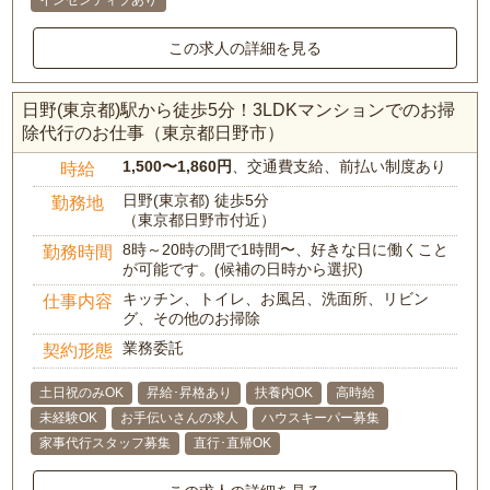
インセンティブあり
この求人の詳細を見る
日野(東京都)駅から徒歩5分！3LDKマンションでのお掃
除代行のお仕事（東京都日野市）
1,500〜1,860円
、交通費支給、前払い制度あり
時給
日野(東京都) 徒歩5分
勤務地
（東京都日野市付近）
8時～20時の間で1時間〜、好きな日に働くこと
勤務時間
が可能です。(候補の日時から選択)
キッチン、トイレ、お風呂、洗面所、リビン
仕事内容
グ、その他のお掃除
業務委託
契約形態
土日祝のみOK
昇給･昇格あり
扶養内OK
高時給
未経験OK
お手伝いさんの求人
ハウスキーパー募集
家事代行スタッフ募集
直行･直帰OK