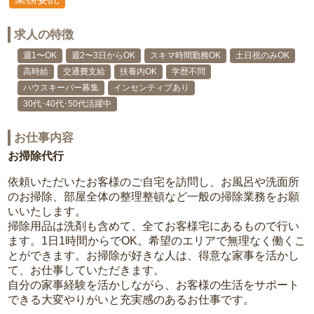
求人の特徴
週1〜OK
週2〜3日からOK
スキマ時間勤務OK
土日祝のみOK
高時給
交通費支給
扶養内OK
学歴不問
ハウスキーパー募集
インセンティブあり
30代･40代･50代活躍中
お仕事内容
お掃除代行
依頼いただいたお客様のご自宅を訪問し、お風呂や洗面所
のお掃除、部屋全体の整理整頓など一般の掃除業務をお願
いいたします。
掃除用品は洗剤も含めて、全てお客様宅にあるもので行い
ます。1日1時間からでOK。希望のエリアで無理なく働くこ
とができます。お掃除が好きな人は、得意な家事を活かし
て、お仕事していただきます。
自分の家事経験を活かしながら、お客様の生活をサポート
できる大変やりがいと充実感のあるお仕事です。