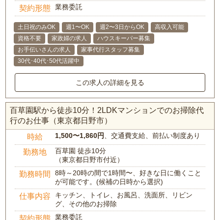
業務委託
契約形態
土日祝のみOK
週1〜OK
週2〜3日からOK
高収入可能
資格不要
家政婦の求人
ハウスキーパー募集
お手伝いさんの求人
家事代行スタッフ募集
30代･40代･50代活躍中
この求人の詳細を見る
百草園駅から徒歩10分！2LDKマンションでのお掃除代
行のお仕事（東京都日野市）
1,500〜1,860円
、交通費支給、前払い制度あり
時給
百草園 徒歩10分
勤務地
（東京都日野市付近）
8時～20時の間で1時間〜、好きな日に働くこと
勤務時間
が可能です。(候補の日時から選択)
キッチン、トイレ、お風呂、洗面所、リビン
仕事内容
グ、その他のお掃除
業務委託
契約形態