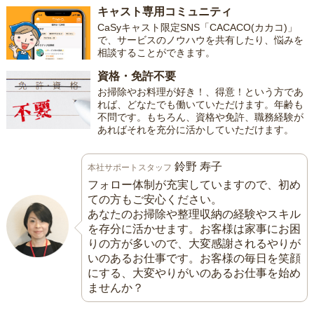
キャスト専用コミュニティ
CaSyキャスト限定SNS「CACACO(カカコ)」
で、サービスのノウハウを共有したり、悩みを
相談することができます。
資格・免許不要
お掃除やお料理が好き！、得意！という方であ
れば、どなたでも働いていただけます。年齢も
不問です。もちろん、資格や免許、職務経験が
あればそれを充分に活かしていただけます。
鈴野 寿子
本社サポートスタッフ
フォロー体制が充実していますので、初め
ての方もご安心ください。
あなたのお掃除や整理収納の経験やスキル
を存分に活かせます。お客様は家事にお困
りの方が多いので、大変感謝されるやりが
いのあるお仕事です。お客様の毎日を笑顔
にする、大変やりがいのあるお仕事を始め
ませんか？