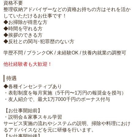
資格不要
整理収納アドバイザーなどの資格お持ちの方はそれを活か
していただけるお仕事です！
◆お掃除が得意な方
◆時間を守れる方
◆挨拶のできる方
◆反社との関与･犯罪歴のない方
学歴不問 / ブランクOK / 未経験OK / 扶養内就業の調整可
他社経験者も大歓迎！
待遇
◆各種インセンティブあり
・表彰制度を毎月実施（5千円〜1万円の報奨金を授与）
・友人紹介で、最大1万7000千円のボーナス付与
【お仕事開始前】
・説明会＆家事スキル学習
サービス実施の流れやシステムの説明、掃除や料理におけ
るアドバイスなどを元に研修を行います。
【お仕事開始後】