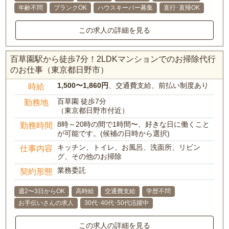
年齢不問
ブランクOK
ハウスキーパー募集
直行･直帰OK
この求人の詳細を見る
百草園駅から徒歩7分！2LDKマンションでのお掃除代行
のお仕事（東京都日野市）
1,500〜1,860円
、交通費支給、前払い制度あり
時給
百草園 徒歩7分
勤務地
（東京都日野市付近）
8時～20時の間で1時間〜、好きな日に働くこと
勤務時間
が可能です。(候補の日時から選択)
キッチン、トイレ、お風呂、洗面所、リビン
仕事内容
グ、その他のお掃除
業務委託
契約形態
週2〜3日からOK
高時給
交通費支給
学歴不問
お手伝いさんの求人
30代･40代･50代活躍中
この求人の詳細を見る