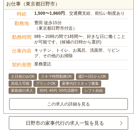
お仕事（東京都日野市）
1,500〜1,860円
、交通費支給、前払い制度あり
時給
豊田 徒歩15分
勤務地
（東京都日野市付近）
8時～20時の間で1時間〜、好きな日に働くこと
勤務時間
が可能です。(候補の日時から選択)
キッチン、トイレ、お風呂、洗面所、リビン
仕事内容
グ、その他のお掃除
業務委託
契約形態
土日祝のみOK
スキマ時間勤務OK
週2〜3日からOK
高収入可能
ブランクOK
家事代行スタッフ募集
家政婦の求人
30代･40代･50代活躍中
シフト自由
この求人の詳細を見る
日野市の家事代行の求人一覧を見る