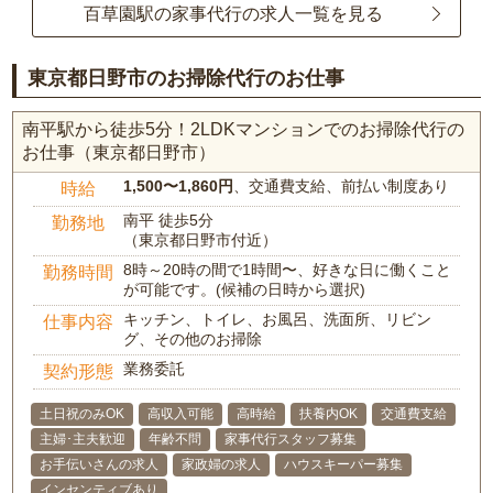
百草園駅の家事代行の求人一覧を見る
東京都日野市のお掃除代行のお仕事
南平駅から徒歩5分！2LDKマンションでのお掃除代行の
お仕事（東京都日野市）
1,500〜1,860円
、交通費支給、前払い制度あり
時給
南平 徒歩5分
勤務地
（東京都日野市付近）
8時～20時の間で1時間〜、好きな日に働くこと
勤務時間
が可能です。(候補の日時から選択)
キッチン、トイレ、お風呂、洗面所、リビン
仕事内容
グ、その他のお掃除
業務委託
契約形態
土日祝のみOK
高収入可能
高時給
扶養内OK
交通費支給
主婦･主夫歓迎
年齢不問
家事代行スタッフ募集
お手伝いさんの求人
家政婦の求人
ハウスキーパー募集
インセンティブあり