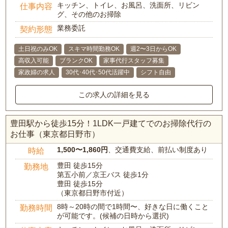
キッチン、トイレ、お風呂、洗面所、リビン
仕事内容
グ、その他のお掃除
業務委託
契約形態
土日祝のみOK
スキマ時間勤務OK
週2〜3日からOK
高収入可能
ブランクOK
家事代行スタッフ募集
家政婦の求人
30代･40代･50代活躍中
シフト自由
この求人の詳細を見る
豊田駅から徒歩15分！1LDK一戸建てでのお掃除代行の
お仕事（東京都日野市）
1,500〜1,860円
、交通費支給、前払い制度あり
時給
豊田 徒歩15分
勤務地
第五小前／京王バス 徒歩1分
豊田 徒歩15分
（東京都日野市付近）
8時～20時の間で1時間〜、好きな日に働くこと
勤務時間
が可能です。(候補の日時から選択)