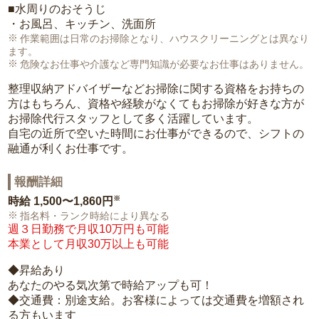
■水周りのおそうじ
・お風呂、キッチン、洗面所
作業範囲は日常のお掃除となり、ハウスクリーニングとは異なり
ます。
危険なお仕事や介護など専門知識が必要なお仕事はありません。
整理収納アドバイザーなどお掃除に関する資格をお持ちの
方はもちろん、資格や経験がなくてもお掃除が好きな方が
お掃除代行スタッフとして多く活躍しています。
自宅の近所で空いた時間にお仕事ができるので、シフトの
融通が利くお仕事です。
報酬詳細
※
時給
1,500〜1,860円
指名料・ランク時給により異なる
週３日勤務で月収10万円も可能
本業として月収30万以上も可能
◆昇給あり
あなたのやる気次第で時給アップも可！
◆交通費：別途支給。お客様によっては交通費を増額され
る方もいます