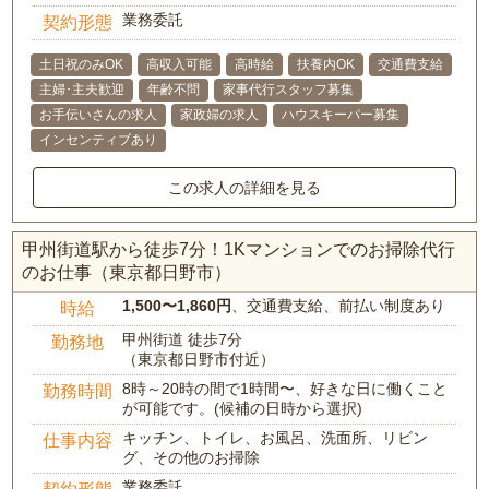
業務委託
契約形態
土日祝のみOK
高収入可能
高時給
扶養内OK
交通費支給
主婦･主夫歓迎
年齢不問
家事代行スタッフ募集
お手伝いさんの求人
家政婦の求人
ハウスキーパー募集
インセンティブあり
この求人の詳細を見る
甲州街道駅から徒歩7分！1Kマンションでのお掃除代行
のお仕事（東京都日野市）
1,500〜1,860円
、交通費支給、前払い制度あり
時給
甲州街道 徒歩7分
勤務地
（東京都日野市付近）
8時～20時の間で1時間〜、好きな日に働くこと
勤務時間
が可能です。(候補の日時から選択)
キッチン、トイレ、お風呂、洗面所、リビン
仕事内容
グ、その他のお掃除
業務委託