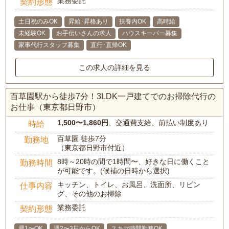
業務委託
契約形態
土日祝のみOK
昇給･昇格あり
扶養内OK
高時給
未経験OK
お手伝いさんの求人
ハウスキーパー募集
家事代行スタッフ募集
直行･直帰OK
この求人の詳細を見る
百草園駅から徒歩7分！3LDK一戸建てでのお掃除代行の
お仕事（東京都日野市）
1,500〜1,860円
、交通費支給、前払い制度あり
時給
百草園 徒歩7分
勤務地
（東京都日野市付近）
8時～20時の間で1時間〜、好きな日に働くこと
勤務時間
が可能です。(候補の日時から選択)
キッチン、トイレ、お風呂、洗面所、リビン
仕事内容
グ、その他のお掃除
業務委託
契約形態
週1〜OK
週2〜3日からOK
スキマ時間勤務OK