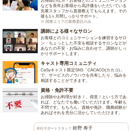
お掃除の仕方・お客様とのコミュニケーション
などを長年お客様から高評価をいただいている
先輩スタッフから直接教えてもらえます。その
後も1ヶ月間しっかりサポート。
※ 関東エリアの業務委託のみ
講師による様々なサロン
お客様とのコミュニケーションを練習するサロ
ン・ちょっとした不安を相談するサロンなどが
あなたの不安・お悩みに合わせて、講師がしっ
かりサポートします。
キャスト専用コミュニティ
CaSyキャスト限定SNS「CACACO(カカコ)」
で、サービスのノウハウを共有したり、悩みを
相談することができます。
資格・免許不要
お掃除やお料理が好き！、得意！という方であ
れば、どなたでも働いていただけます。年齢も
不問です。もちろん、資格や免許、職務経験が
あればそれを充分に活かしていただけます。
鈴野 寿子
本社サポートスタッフ