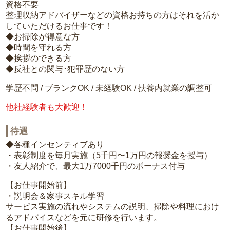
資格不要
整理収納アドバイザーなどの資格お持ちの方はそれを活か
していただけるお仕事です！
◆お掃除が得意な方
◆時間を守れる方
◆挨拶のできる方
◆反社との関与･犯罪歴のない方
学歴不問 / ブランクOK / 未経験OK / 扶養内就業の調整可
他社経験者も大歓迎！
待遇
◆各種インセンティブあり
・表彰制度を毎月実施（5千円〜1万円の報奨金を授与）
・友人紹介で、最大1万7000千円のボーナス付与
【お仕事開始前】
・説明会＆家事スキル学習
サービス実施の流れやシステムの説明、掃除や料理におけ
るアドバイスなどを元に研修を行います。
【お仕事開始後】