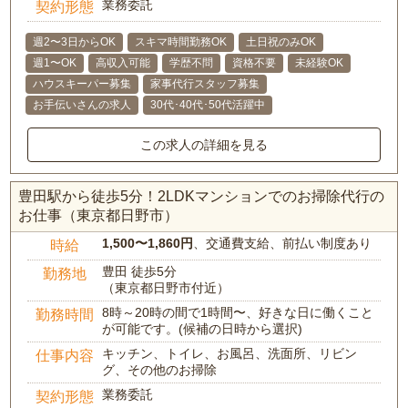
業務委託
契約形態
週2〜3日からOK
スキマ時間勤務OK
土日祝のみOK
週1〜OK
高収入可能
学歴不問
資格不要
未経験OK
ハウスキーパー募集
家事代行スタッフ募集
お手伝いさんの求人
30代･40代･50代活躍中
この求人の詳細を見る
豊田駅から徒歩5分！2LDKマンションでのお掃除代行の
お仕事（東京都日野市）
1,500〜1,860円
、交通費支給、前払い制度あり
時給
豊田 徒歩5分
勤務地
（東京都日野市付近）
8時～20時の間で1時間〜、好きな日に働くこと
勤務時間
が可能です。(候補の日時から選択)
キッチン、トイレ、お風呂、洗面所、リビン
仕事内容
グ、その他のお掃除
業務委託
契約形態