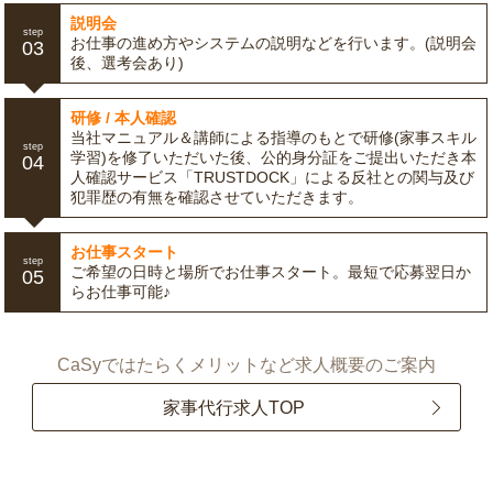
説明会
step
お仕事の進め方やシステムの説明などを行います。(説明会
03
後、選考会あり)
研修 / 本人確認
当社マニュアル＆講師による指導のもとで研修(家事スキル
step
学習)を修了いただいた後、公的身分証をご提出いただき本
04
人確認サービス「TRUSTDOCK」による反社との関与及び
犯罪歴の有無を確認させていただきます。
お仕事スタート
step
ご希望の日時と場所でお仕事スタート。最短で応募翌日か
05
らお仕事可能♪
CaSyではたらくメリットなど求人概要のご案内
家事代行求人TOP