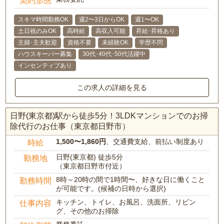
契約形態
スキマ時間勤務OK
週2〜3日からOK
週1〜OK
土日祝のみOK
高時給
高収入可能
昇給･昇格あり
主婦･主夫歓迎
資格不要
未経験OK
学歴不問
ハウスキーパー募集
30代･40代･50代活躍中
インセンティブあり
この求人の詳細を見る
日野(東京都)駅から徒歩5分！3LDKマンションでのお掃
除代行のお仕事（東京都日野市）
1,500〜1,860円
、交通費支給、前払い制度あり
時給
日野(東京都) 徒歩5分
勤務地
（東京都日野市付近）
8時～20時の間で1時間〜、好きな日に働くこと
勤務時間
が可能です。(候補の日時から選択)
キッチン、トイレ、お風呂、洗面所、リビン
仕事内容
グ、その他のお掃除