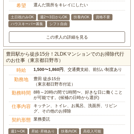
選んだ箇所をキレイにしたい
希望
土日祝のみOK
週2〜3日からOK
扶養内OK
資格不要
ハウスキーパー募集
シフト自由
この求人の詳細を見る
豊田駅から徒歩15分！2LDKマンションでのお掃除代行
のお仕事（東京都日野市）
1,500〜1,860円
、交通費支給、前払い制度あり
時給
豊田 徒歩15分
勤務地
（東京都日野市付近）
8時～20時の間で1時間〜、好きな日に働くこと
勤務時間
が可能です。(候補の日時から選択)
キッチン、トイレ、お風呂、洗面所、リビン
仕事内容
グ、その他のお掃除
業務委託
契約形態
週1〜OK
昇給･昇格あり
扶養内OK
高収入可能