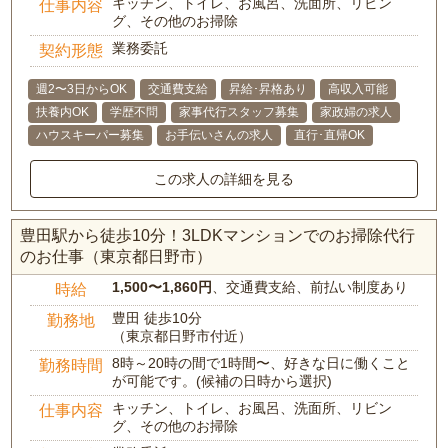
キッチン、トイレ、お風呂、洗面所、リビン
仕事内容
グ、その他のお掃除
業務委託
契約形態
週2〜3日からOK
交通費支給
昇給･昇格あり
高収入可能
扶養内OK
学歴不問
家事代行スタッフ募集
家政婦の求人
ハウスキーパー募集
お手伝いさんの求人
直行･直帰OK
この求人の詳細を見る
豊田駅から徒歩10分！3LDKマンションでのお掃除代行
のお仕事（東京都日野市）
1,500〜1,860円
、交通費支給、前払い制度あり
時給
豊田 徒歩10分
勤務地
（東京都日野市付近）
8時～20時の間で1時間〜、好きな日に働くこと
勤務時間
が可能です。(候補の日時から選択)
キッチン、トイレ、お風呂、洗面所、リビン
仕事内容
グ、その他のお掃除