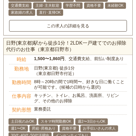
交通費支給
主婦･主夫歓迎
学歴不問
資格不要
未経験OK
家政婦の求人
直行･直帰OK
この求人の詳細を見る
日野(東京都)駅から徒歩1分！2LDK一戸建てでのお掃除
代行のお仕事（東京都日野市）
1,500〜1,860円
、交通費支給、前払い制度あり
時給
日野(東京都) 徒歩1分
勤務地
（東京都日野市付近）
8時～20時の間で1時間〜、好きな日に働くこと
勤務時間
が可能です。(候補の日時から選択)
キッチン、トイレ、お風呂、洗面所、リビン
仕事内容
グ、その他のお掃除
業務委託
契約形態
土日祝のみOK
スキマ時間勤務OK
週2〜3日からOK
週1〜OK
昇給･昇格あり
資格不要
お手伝いさんの求人
30代･40代･50代活躍中
インセンティブあり