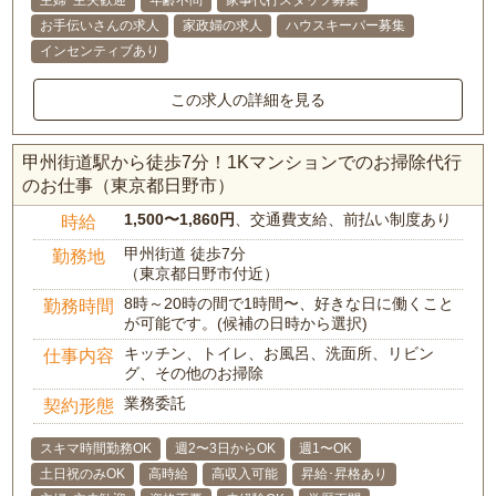
主婦･主夫歓迎
年齢不問
家事代行スタッフ募集
お手伝いさんの求人
家政婦の求人
ハウスキーパー募集
インセンティブあり
この求人の詳細を見る
甲州街道駅から徒歩7分！1Kマンションでのお掃除代行
のお仕事（東京都日野市）
1,500〜1,860円
、交通費支給、前払い制度あり
時給
甲州街道 徒歩7分
勤務地
（東京都日野市付近）
8時～20時の間で1時間〜、好きな日に働くこと
勤務時間
が可能です。(候補の日時から選択)
キッチン、トイレ、お風呂、洗面所、リビン
仕事内容
グ、その他のお掃除
業務委託
契約形態
スキマ時間勤務OK
週2〜3日からOK
週1〜OK
土日祝のみOK
高時給
高収入可能
昇給･昇格あり