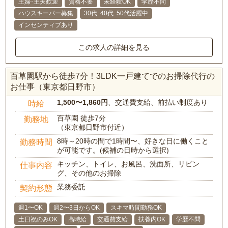
主婦･主夫歓迎
資格不要
未経験OK
学歴不問
ハウスキーパー募集
30代･40代･50代活躍中
インセンティブあり
この求人の詳細を見る
百草園駅から徒歩7分！3LDK一戸建てでのお掃除代行の
お仕事（東京都日野市）
1,500〜1,860円
、交通費支給、前払い制度あり
時給
百草園 徒歩7分
勤務地
（東京都日野市付近）
8時～20時の間で1時間〜、好きな日に働くこと
勤務時間
が可能です。(候補の日時から選択)
キッチン、トイレ、お風呂、洗面所、リビン
仕事内容
グ、その他のお掃除
業務委託
契約形態
週1〜OK
週2〜3日からOK
スキマ時間勤務OK
土日祝のみOK
高時給
交通費支給
扶養内OK
学歴不問