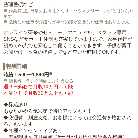
整理整頓など
作業範囲は日常のお掃除となり、ハウスクリーニングとは異なり
ます。
危険なお仕事や介護など専門知識が必要なお仕事はありません。
オンライン研修やセミナー、マニュアル、スタッフ専用
SNSなどサポート体制も充実していますので、家事代行が
初めての人でも安心して働くことができます。子供が留守
の間だけ、夕食の準備までなど空いた時間でOKです。
報酬詳細
※
時給
1,500〜1,860円
指名料・ランク時給により異なる
週３日勤務で月収10万円も可能
本業として月収30万以上も可能
◆昇給あり
あなたのやる気次第で時給アップも可！
◆交通費：別途支給。お客様によっては交通費を増額され
る方もいます
◆各種インセンティブあり
・表彰制度を毎月実施（5千円〜1万円の報奨金を授与）