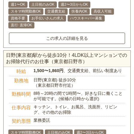
週1〜OK
土日祝のみOK
週2〜3日からOK
スキマ時間勤務OK
交通費支給
扶養内OK
高収入可能
資格不要
お手伝いさんの求人
ハウスキーパー募集
直行･直帰OK
この求人の詳細を見る
日野(東京都)駅から徒歩10分！4LDK以上マンションでの
お掃除代行のお仕事（東京都日野市）
1,500〜1,860円
、交通費支給、前払い制度あり
時給
日野(東京都) 徒歩10分
勤務地
（東京都日野市付近）
8時～20時の間で1時間〜、好きな日に働くこと
勤務時間
が可能です。(候補の日時から選択)
キッチン、トイレ、お風呂、洗面所、リビン
仕事内容
グ、その他のお掃除
業務委託
契約形態
スキマ時間勤務OK
土日祝のみOK
週2〜3日からOK