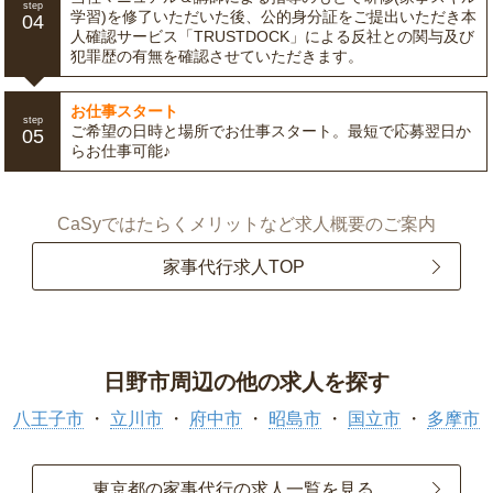
step
学習)を修了いただいた後、公的身分証をご提出いただき本
04
人確認サービス「TRUSTDOCK」による反社との関与及び
犯罪歴の有無を確認させていただきます。
お仕事スタート
step
ご希望の日時と場所でお仕事スタート。最短で応募翌日か
05
らお仕事可能♪
CaSyではたらくメリットなど求人概要のご案内
家事代行求人TOP
日野市周辺の他の求人を探す
八王子市
立川市
府中市
昭島市
国立市
多摩市
東京都の家事代行の求人一覧を見る