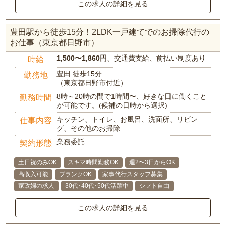
この求人の詳細を見る
豊田駅から徒歩15分！2LDK一戸建てでのお掃除代行の
お仕事（東京都日野市）
1,500〜1,860円
、交通費支給、前払い制度あり
時給
豊田 徒歩15分
勤務地
（東京都日野市付近）
8時～20時の間で1時間〜、好きな日に働くこと
勤務時間
が可能です。(候補の日時から選択)
キッチン、トイレ、お風呂、洗面所、リビン
仕事内容
グ、その他のお掃除
業務委託
契約形態
土日祝のみOK
スキマ時間勤務OK
週2〜3日からOK
高収入可能
ブランクOK
家事代行スタッフ募集
家政婦の求人
30代･40代･50代活躍中
シフト自由
この求人の詳細を見る