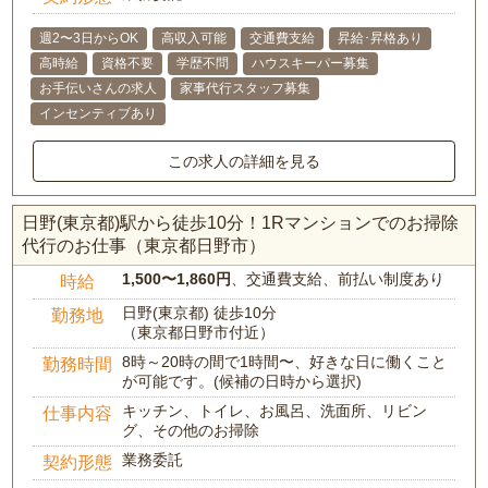
週2〜3日からOK
高収入可能
交通費支給
昇給･昇格あり
高時給
資格不要
学歴不問
ハウスキーパー募集
お手伝いさんの求人
家事代行スタッフ募集
インセンティブあり
この求人の詳細を見る
日野(東京都)駅から徒歩10分！1Rマンションでのお掃除
代行のお仕事（東京都日野市）
1,500〜1,860円
、交通費支給、前払い制度あり
時給
日野(東京都) 徒歩10分
勤務地
（東京都日野市付近）
8時～20時の間で1時間〜、好きな日に働くこと
勤務時間
が可能です。(候補の日時から選択)
キッチン、トイレ、お風呂、洗面所、リビン
仕事内容
グ、その他のお掃除
業務委託
契約形態