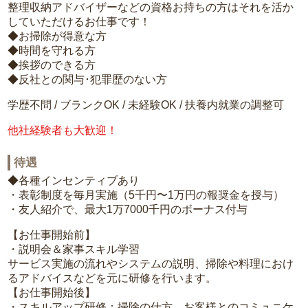
整理収納アドバイザーなどの資格お持ちの方はそれを活か
していただけるお仕事です！
◆お掃除が得意な方
◆時間を守れる方
◆挨拶のできる方
◆反社との関与･犯罪歴のない方
学歴不問 / ブランクOK / 未経験OK / 扶養内就業の調整可
他社経験者も大歓迎！
待遇
◆各種インセンティブあり
・表彰制度を毎月実施（5千円〜1万円の報奨金を授与）
・友人紹介で、最大1万7000千円のボーナス付与
【お仕事開始前】
・説明会＆家事スキル学習
サービス実施の流れやシステムの説明、掃除や料理におけ
るアドバイスなどを元に研修を行います。
【お仕事開始後】
・スキルアップ研修：掃除の仕方、お客様とのコミュニケ