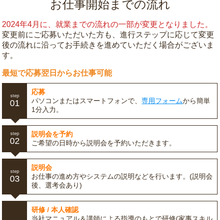
お仕事開始までの流れ
2024年4月に、就業までの流れの一部が変更となりました。
変更前にご応募いただいた方も、進行ステップに応じて変更
後の流れに沿ってお手続きを進めていただく場合がございま
す。
最短で応募翌日からお仕事可能
応募
step
パソコンまたはスマートフォンで、
専用フォーム
から簡単
01
1分入力。
説明会を予約
step
02
ご希望の日時から説明会を予約いただきます。
説明会
step
お仕事の進め方やシステムの説明などを行います。(説明会
03
後、選考会あり)
研修 / 本人確認
当社マニュアル＆講師による指導のもとで研修(家事スキル