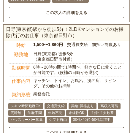
この求人の詳細を見る
日野(東京都)駅から徒歩5分！2LDKマンションでのお掃
除代行のお仕事（東京都日野市）
1,500〜1,860円
、交通費支給、前払い制度あり
時給
日野(東京都) 徒歩5分
勤務地
（東京都日野市付近）
8時～20時の間で1時間〜、好きな日に働くこと
勤務時間
が可能です。(候補の日時から選択)
キッチン、トイレ、お風呂、洗面所、リビン
仕事内容
グ、その他のお掃除
業務委託
契約形態
スキマ時間勤務OK
交通費支給
昇給･昇格あり
高収入可能
高時給
学歴不問
年齢不問
未経験OK
主婦･主夫歓迎
ハウスキーパー募集
シフト自由
30代･40代･50代活躍中
この求人の詳細を見る