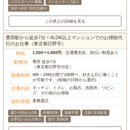
ハウスキーパー募集
インセンティブあり
30代･40代･50代活躍中
この求人の詳細を見る
豊田駅から徒歩7分！4LDK以上マンションでのお掃除代
行のお仕事（東京都日野市）
1,500〜1,860円
、交通費支給、前払い制度あり
時給
豊田 徒歩7分
勤務地
（東京都日野市付近）
8時～20時の間で1時間〜、好きな日に働くこと
勤務時間
が可能です。(候補の日時から選択)
キッチン、トイレ、お風呂、洗面所、リビン
仕事内容
グ、その他のお掃除
業務委託
契約形態
週2〜3日からOK
扶養内OK
資格不要
主婦･主夫歓迎
お手伝いさんの求人
直行･直帰OK