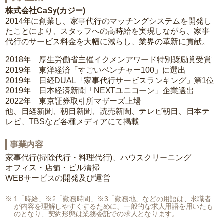
株式会社CaSy(カジー)
2014年に創業し、家事代行のマッチングシステムを開発し
たことにより、スタッフへの高時給を実現しながら、家事
代行のサービス料金を大幅に減らし、業界の革新に貢献。
2018年 厚生労働省主催イクメンアワード特別奨励賞受賞
2019年 東洋経済「すごいベンチャー100」に選出
2019年 日経DUAL「家事代行サービスランキング」第1位
2019年 日本経済新聞「NEXTユニコーン」企業選出
2022年 東京証券取引所マザーズ上場
他、日経新聞、朝日新聞、読売新聞、テレビ朝日、日本テ
レビ、TBSなど各種メディアにて掲載
事業内容
家事代行(掃除代行・料理代行)、ハウスクリーニング
オフィス・店舗・ビル清掃
WEBサービスの開発及び運営
1「時給」※2「勤務時間」※3「勤務地」などの用語は、求職者
が内容を理解しやすくするために、一般的な求人用語を用いたも
のとなり、契約形態は業務委託での求人となります。