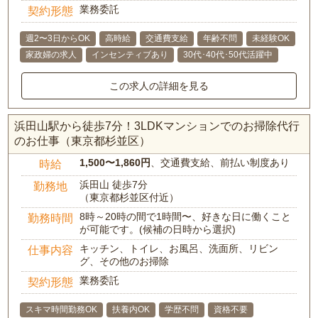
業務委託
契約形態
週2〜3日からOK
高時給
交通費支給
年齢不問
未経験OK
家政婦の求人
インセンティブあり
30代･40代･50代活躍中
この求人の詳細を見る
浜田山駅から徒歩7分！3LDKマンションでのお掃除代行
のお仕事（東京都杉並区）
1,500〜1,860円
、交通費支給、前払い制度あり
時給
浜田山 徒歩7分
勤務地
（東京都杉並区付近）
8時～20時の間で1時間〜、好きな日に働くこと
勤務時間
が可能です。(候補の日時から選択)
キッチン、トイレ、お風呂、洗面所、リビン
仕事内容
グ、その他のお掃除
業務委託
契約形態
スキマ時間勤務OK
扶養内OK
学歴不問
資格不要