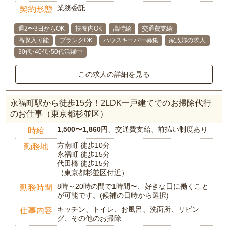
業務委託
契約形態
週2〜3日からOK
扶養内OK
高時給
交通費支給
高収入可能
ブランクOK
ハウスキーパー募集
家政婦の求人
30代･40代･50代活躍中
この求人の詳細を見る
永福町駅から徒歩15分！2LDK一戸建てでのお掃除代行
のお仕事（東京都杉並区）
1,500〜1,860円
、交通費支給、前払い制度あり
時給
方南町 徒歩10分
勤務地
永福町 徒歩15分
代田橋 徒歩15分
（東京都杉並区付近）
8時～20時の間で1時間〜、好きな日に働くこと
勤務時間
が可能です。(候補の日時から選択)
キッチン、トイレ、お風呂、洗面所、リビン
仕事内容
グ、その他のお掃除