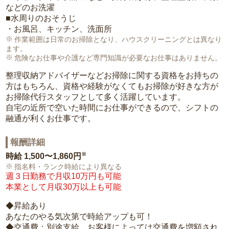
などのお洗濯
■水周りのおそうじ
・お風呂、キッチン、洗面所
作業範囲は日常のお掃除となり、ハウスクリーニングとは異なり
ます。
危険なお仕事や介護など専門知識が必要なお仕事はありません。
整理収納アドバイザーなどお掃除に関する資格をお持ちの
方はもちろん、資格や経験がなくてもお掃除が好きな方が
お掃除代行スタッフとして多く活躍しています。
自宅の近所で空いた時間にお仕事ができるので、シフトの
融通が利くお仕事です。
報酬詳細
※
時給
1,500〜1,860円
指名料・ランク時給により異なる
週３日勤務で月収10万円も可能
本業として月収30万以上も可能
◆昇給あり
あなたのやる気次第で時給アップも可！
◆交通費：別途支給。お客様によっては交通費を増額され