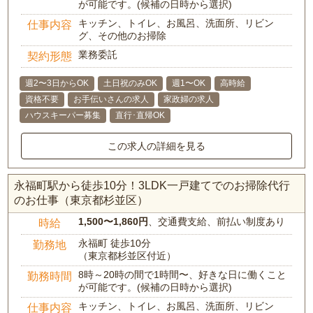
が可能です。(候補の日時から選択)
キッチン、トイレ、お風呂、洗面所、リビン
仕事内容
グ、その他のお掃除
業務委託
契約形態
週2〜3日からOK
土日祝のみOK
週1〜OK
高時給
資格不要
お手伝いさんの求人
家政婦の求人
ハウスキーパー募集
直行･直帰OK
この求人の詳細を見る
永福町駅から徒歩10分！3LDK一戸建てでのお掃除代行
のお仕事（東京都杉並区）
1,500〜1,860円
、交通費支給、前払い制度あり
時給
永福町 徒歩10分
勤務地
（東京都杉並区付近）
8時～20時の間で1時間〜、好きな日に働くこと
勤務時間
が可能です。(候補の日時から選択)
キッチン、トイレ、お風呂、洗面所、リビン
仕事内容