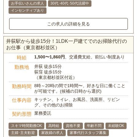
お手伝いさんの求人
30代･40代･50代活躍中
インセンティブあり
この求人の詳細を見る
井荻駅から徒歩15分！1LDK一戸建てでのお掃除代行の
お仕事（東京都杉並区）
1,500〜1,860円
、交通費支給、前払い制度あり
時給
井荻 徒歩15分
勤務地
荻窪 徒歩15分
（東京都杉並区付近）
8時～20時の間で1時間〜、好きな日に働くこと
勤務時間
が可能です。(候補の日時から選択)
キッチン、トイレ、お風呂、洗面所、リビン
仕事内容
グ、その他のお掃除
業務委託
契約形態
スキマ時間勤務OK
高時給
資格不要
年齢不問
未経験OK
主婦･主夫歓迎
家政婦の求人
家事代行スタッフ募集