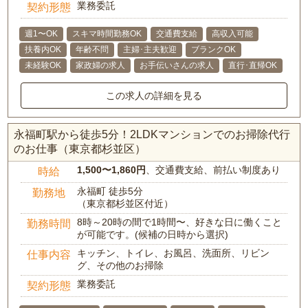
業務委託
契約形態
週1〜OK
スキマ時間勤務OK
交通費支給
高収入可能
扶養内OK
年齢不問
主婦･主夫歓迎
ブランクOK
未経験OK
家政婦の求人
お手伝いさんの求人
直行･直帰OK
この求人の詳細を見る
永福町駅から徒歩5分！2LDKマンションでのお掃除代行
のお仕事（東京都杉並区）
1,500〜1,860円
、交通費支給、前払い制度あり
時給
永福町 徒歩5分
勤務地
（東京都杉並区付近）
8時～20時の間で1時間〜、好きな日に働くこと
勤務時間
が可能です。(候補の日時から選択)
キッチン、トイレ、お風呂、洗面所、リビン
仕事内容
グ、その他のお掃除
業務委託
契約形態