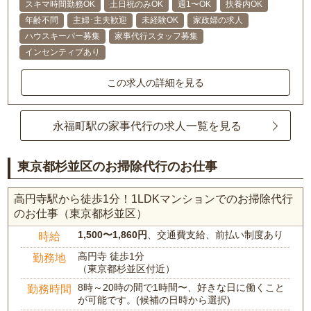
スキマ時間勤務OK
土日祝のみOK
週1〜OK
扶養内OK
年齢不問
主婦･主夫歓迎
未経験OK
家政婦の求人
ハウスキーパー募集
家事代行スタッフ募集
インセンティブあり
この求人の詳細を見る
永福町駅の家事代行の求人一覧を見る
東京都杉並区のお掃除代行のお仕事
高円寺駅から徒歩1分！1LDKマンションでのお掃除代行
のお仕事（東京都杉並区）
1,500〜1,860円
、交通費支給、前払い制度あり
時給
高円寺 徒歩1分
勤務地
（東京都杉並区付近）
8時～20時の間で1時間〜、好きな日に働くこと
勤務時間
が可能です。(候補の日時から選択)