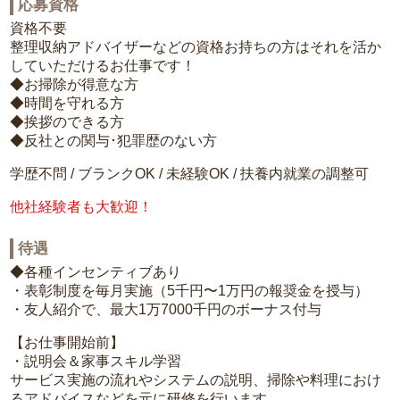
応募資格
資格不要
整理収納アドバイザーなどの資格お持ちの方はそれを活か
していただけるお仕事です！
◆お掃除が得意な方
◆時間を守れる方
◆挨拶のできる方
◆反社との関与･犯罪歴のない方
学歴不問 / ブランクOK / 未経験OK / 扶養内就業の調整可
他社経験者も大歓迎！
待遇
◆各種インセンティブあり
・表彰制度を毎月実施（5千円〜1万円の報奨金を授与）
・友人紹介で、最大1万7000千円のボーナス付与
【お仕事開始前】
・説明会＆家事スキル学習
サービス実施の流れやシステムの説明、掃除や料理におけ
るアドバイスなどを元に研修を行います。