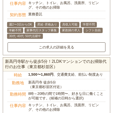
キッチン、トイレ、お風呂、洗面所、リビン
仕事内容
グ、その他のお掃除
業務委託
契約形態
週2〜3日からOK
昇給･昇格あり
高収入可能
学歴不問
年齢不問
家事代行スタッフ募集
家政婦の求人
シフト自由
30代･40代･50代活躍中
この求人の詳細を見る
新高円寺駅から徒歩5分！2LDKマンションでのお掃除代
行のお仕事（東京都杉並区）
1,500〜1,860円
、交通費支給、前払い制度あり
時給
新高円寺 徒歩5分
勤務地
（東京都杉並区付近）
8時～20時の間で1時間〜、好きな日に働くこと
勤務時間
が可能です。(候補の日時から選択)
キッチン、トイレ、お風呂、洗面所、リビン
仕事内容
グ、その他のお掃除