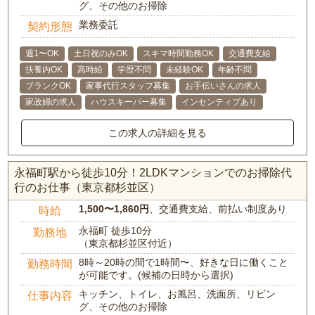
グ、その他のお掃除
業務委託
契約形態
週1〜OK
土日祝のみOK
スキマ時間勤務OK
交通費支給
扶養内OK
高時給
学歴不問
未経験OK
年齢不問
ブランクOK
家事代行スタッフ募集
お手伝いさんの求人
家政婦の求人
ハウスキーパー募集
インセンティブあり
この求人の詳細を見る
永福町駅から徒歩10分！2LDKマンションでのお掃除代
行のお仕事（東京都杉並区）
1,500〜1,860円
、交通費支給、前払い制度あり
時給
永福町 徒歩10分
勤務地
（東京都杉並区付近）
8時～20時の間で1時間〜、好きな日に働くこと
勤務時間
が可能です。(候補の日時から選択)
キッチン、トイレ、お風呂、洗面所、リビン
仕事内容
グ、その他のお掃除