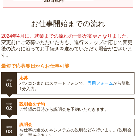
お仕事開始までの流れ
2024年4月に、就業までの流れの一部が変更となりました。
変更前にご応募いただいた方も、進行ステップに応じて変更
後の流れに沿ってお手続きを進めていただく場合がございま
す。
最短で応募翌日からお仕事可能
応募
step
パソコンまたはスマートフォンで、
専用フォーム
から簡単
01
1分入力。
説明会を予約
step
02
ご希望の日時から説明会を予約いただきます。
説明会
step
お仕事の進め方やシステムの説明などを行います。(説明会
03
後、選考会あり)