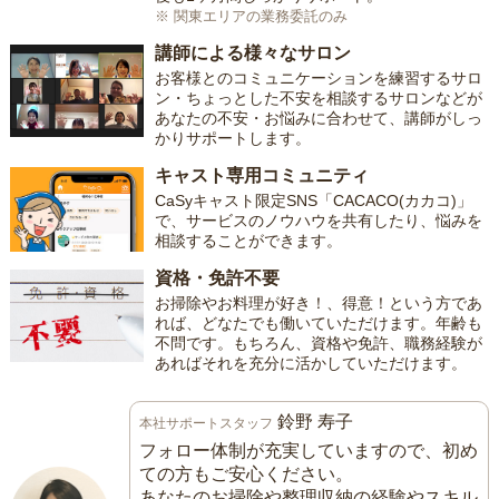
※ 関東エリアの業務委託のみ
講師による様々なサロン
お客様とのコミュニケーションを練習するサロ
ン・ちょっとした不安を相談するサロンなどが
あなたの不安・お悩みに合わせて、講師がしっ
かりサポートします。
キャスト専用コミュニティ
CaSyキャスト限定SNS「CACACO(カカコ)」
で、サービスのノウハウを共有したり、悩みを
相談することができます。
資格・免許不要
お掃除やお料理が好き！、得意！という方であ
れば、どなたでも働いていただけます。年齢も
不問です。もちろん、資格や免許、職務経験が
あればそれを充分に活かしていただけます。
鈴野 寿子
本社サポートスタッフ
フォロー体制が充実していますので、初め
ての方もご安心ください。
あなたのお掃除や整理収納の経験やスキル