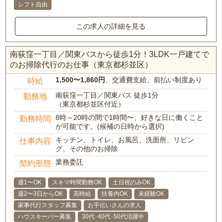
シフト自由
この求人の詳細を見る
南荻窪一丁目／関東バスから徒歩1分！3LDK一戸建てで
のお掃除代行のお仕事（東京都杉並区）
1,500〜1,860円
、交通費支給、前払い制度あり
時給
南荻窪一丁目／関東バス 徒歩1分
勤務地
（東京都杉並区付近）
8時～20時の間で1時間〜、好きな日に働くこと
勤務時間
が可能です。(候補の日時から選択)
キッチン、トイレ、お風呂、洗面所、リビン
仕事内容
グ、その他のお掃除
業務委託
契約形態
週1〜OK
スキマ時間勤務OK
土日祝のみOK
週2〜3日からOK
高時給
扶養内OK
未経験OK
家事代行スタッフ募集
お手伝いさんの求人
ハウスキーパー募集
30代･40代･50代活躍中