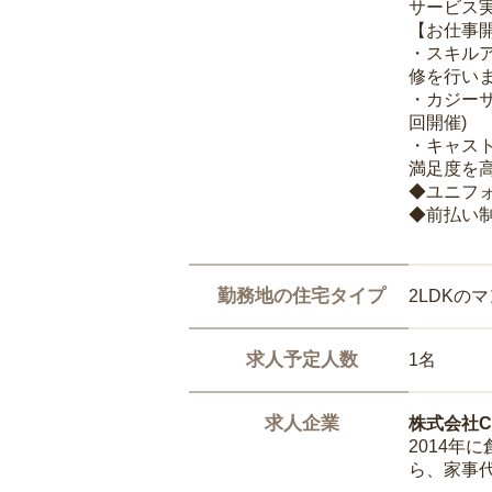
サービス
【お仕事
・スキル
修を行いま
・カジー
回開催)
・キャス
満足度を高
◆ユニフ
◆前払い
勤務地の住宅タイプ
2LDKの
求人予定人数
1名
求人企業
株式会社Ca
2014
ら、家事