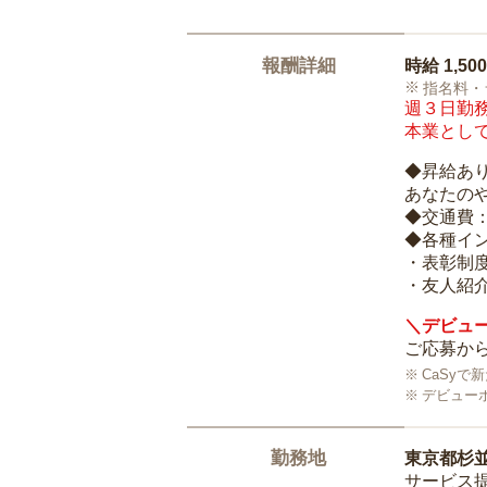
報酬詳細
時給
1,50
指名料・
週３日勤務
本業として
◆昇給あ
あなたの
◆交通費
◆各種イ
・表彰制
・友人紹介
＼デビュー
ご応募から
CaSy
デビュー
勤務地
東京都杉
サービス