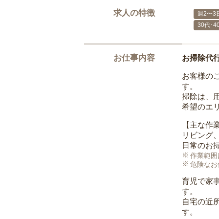
求人の特徴
週2〜3
30代･
お仕事内容
お掃除代
お客様の
す。
掃除は、
希望のエ
【主な作
リビング
日常のお
作業範囲
危険なお
育児で家
す。
自宅の近
す。