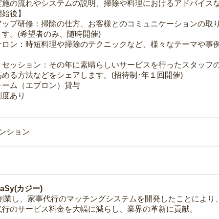
実施の流れやシステムの説明、掃除や料理におけるアドバイス
開始後】
アップ研修：掃除の仕方、お客様とのコミュニケーションの取
す。(希望者のみ、随時開催)
サロン：時短料理や掃除のテクニックなど、様々なテーマや事例
トセッション：その年に素晴らしいサービスを行ったスタッフ
める方法などをシェアします。(招待制･年１回開催)
ォーム（エプロン）貸与
制度あり
マンション
Sy(カジー)
年に創業し、家事代行のマッチングシステムを開発したことによ
代行のサービス料金を大幅に減らし、業界の革新に貢献。