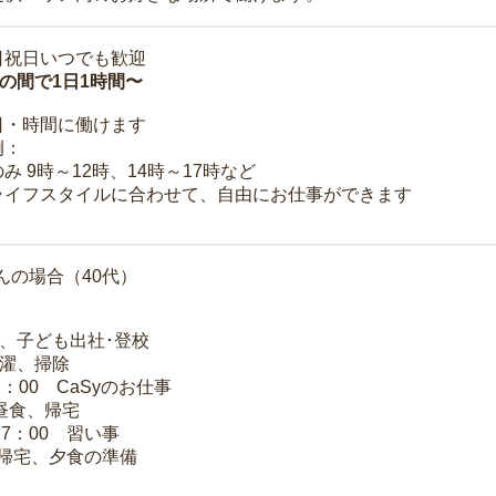
日祝日いつでも歓迎
時の間で1日1時間〜
日・時間に働けます
例：
み 9時～12時、14時～17時など
ライフスタイルに合わせて、自由にお仕事ができます
んの場合（40代）
夫、子ども出社･登校
洗濯、掃除
2：00 CaSyのお仕事
 昼食、帰宅
17：00 習い事
 帰宅、夕食の準備