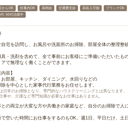
日からOK
扶養内OK
高時給
交通費支給
高収入可能
ブランクOK
40代･50代活躍中
行
ご自宅を訪問し、お風呂や洗面所のお掃除、部屋全体の整理整
用具・洗剤を含めて、全て事前にお客様にご準備いただいたもの
リアで無理なく働くことができます。
業内容】
、お部屋、キッチン、ダイニング、水回りなどの
掃除を中心とした家事代行業務をお任せします。
は日常のお掃除となり、専門的なハウスクリーニングとは異なります。
仕事や、介護など専門知識が必要なお仕事はありません。
事との両立が大変な方や共働きの家庭など、自分のお掃除で人
所で空いた時間にお仕事をするのもOK。週1日、平日だけ、土