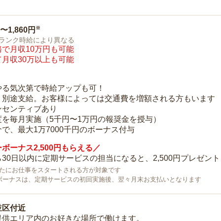
※
0〜1,860円
ランク時給により異なる
で月収10万円も可能
月収30万以上も可能
り
やる気次第で時給アップも可！
：別途支給。お客様によっては交通費を増額される方もいます
ンセンティブあり
度を毎月実施（5千円〜1万円の報奨金を授与）
で、最大1万7000千円のボーナス付与
ボーナス2,500円もらえる／
30日以内に定期サービスの担当になると、2,500円プレゼント
で新たにお仕事をスタートされる方が対象です
ボーナスは、定期サービスの初回実施後、翌々月末お支払いとなります
並区付近
提供エリア内のお好きな場所で働けます。