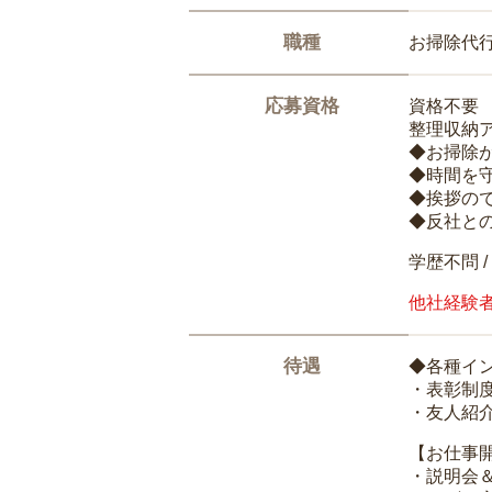
職種
お掃除代
応募資格
資格不要
整理収納
◆お掃除
◆時間を
◆挨拶の
◆反社と
学歴不問 /
他社経験
待遇
◆各種イ
・表彰制
・友人紹介
【お仕事
・説明会