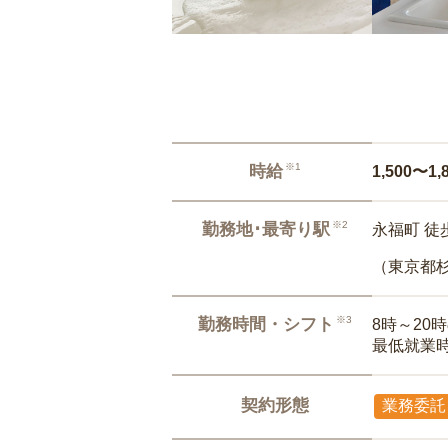
※1
時給
1,500〜1,
※2
勤務地･最寄り駅
永福町 徒
（東京都
※3
勤務時間・シフト
8時～20
最低就業
契約形態
業務委託