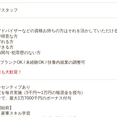
行スタッフ
アドバイザーなどの資格お持ちの方はそれを活かしていただけ
が得意な方
守れる方
できる方
の関与･犯罪歴のない方
 ブランクOK / 未経験OK / 扶養内就業の調整可
者も大歓迎！
ンセンティブあり
度を毎月実施（5千円〜1万円の報奨金を授与）
で、最大1万7000千円のボーナス付与
開始前】
＆家事スキル学習