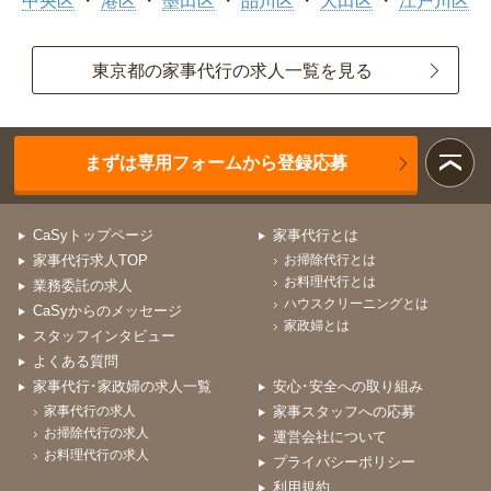
中央区
港区
墨田区
品川区
大田区
江戸川区
東京都の家事代行の求人一覧を見る
まずは専用フォームから登録応募
CaSyトップページ
家事代行とは
家事代行求人TOP
お掃除代行とは
お料理代行とは
業務委託の求人
ハウスクリーニングとは
CaSyからのメッセージ
家政婦とは
スタッフインタビュー
よくある質問
家事代行･家政婦の求人一覧
安心･安全への取り組み
家事代行の求人
家事スタッフへの応募
お掃除代行の求人
運営会社について
お料理代行の求人
プライバシーポリシー
利用規約