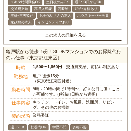
スキマ時間勤務OK
土日祝のみOK
週2〜3日からOK
交通費支給
高収入可能
高時給
昇給･昇格あり
主婦･主夫歓迎
お手伝いさんの求人
ハウスキーパー募集
家政婦の求人
インセンティブあり
この求人の詳細を見る
亀戸駅から徒歩15分！3LDKマンションでのお掃除代行
のお仕事（東京都江東区）
1,500〜1,860円
、交通費支給、前払い制度あり
時給
亀戸 徒歩15分
勤務地
（東京都江東区付近）
8時～20時の間で1時間〜、好きな日に働くこと
勤務時間
が可能です。(候補の日時から選択)
キッチン、トイレ、お風呂、洗面所、リビン
仕事内容
グ、その他のお掃除
業務委託
契約形態
週1〜OK
扶養内OK
学歴不問
資格不要