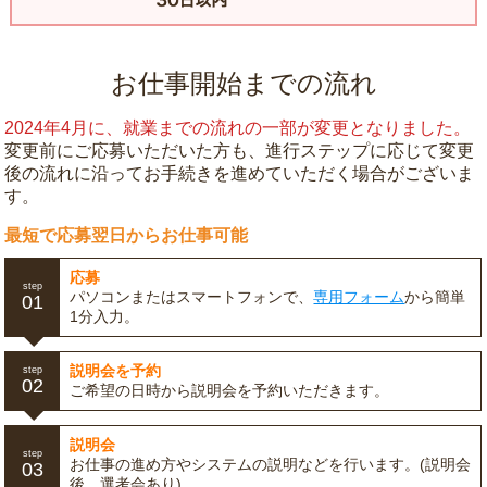
お仕事開始までの流れ
2024年4月に、就業までの流れの一部が変更となりました。
変更前にご応募いただいた方も、進行ステップに応じて変更
後の流れに沿ってお手続きを進めていただく場合がございま
す。
最短で応募翌日からお仕事可能
応募
step
パソコンまたはスマートフォンで、
専用フォーム
から簡単
01
1分入力。
説明会を予約
step
02
ご希望の日時から説明会を予約いただきます。
説明会
step
お仕事の進め方やシステムの説明などを行います。(説明会
03
後、選考会あり)