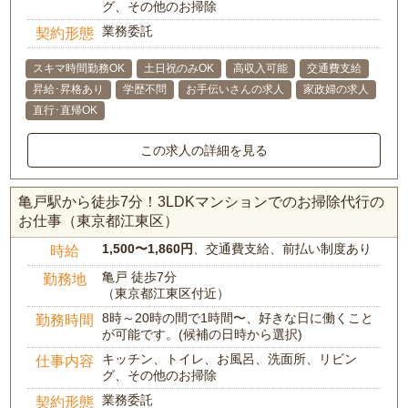
グ、その他のお掃除
業務委託
契約形態
スキマ時間勤務OK
土日祝のみOK
高収入可能
交通費支給
昇給･昇格あり
学歴不問
お手伝いさんの求人
家政婦の求人
直行･直帰OK
この求人の詳細を見る
亀戸駅から徒歩7分！3LDKマンションでのお掃除代行の
お仕事（東京都江東区）
1,500〜1,860円
、交通費支給、前払い制度あり
時給
亀戸 徒歩7分
勤務地
（東京都江東区付近）
8時～20時の間で1時間〜、好きな日に働くこと
勤務時間
が可能です。(候補の日時から選択)
キッチン、トイレ、お風呂、洗面所、リビン
仕事内容
グ、その他のお掃除
業務委託
契約形態