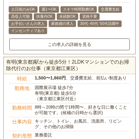
土日祝のみOK
週1〜OK
スキマ時間勤務OK
交通費支給
高収入可能
扶養内OK
未経験OK
資格不要
お手伝いさんの求人
家政婦の求人
30代･40代･50代活躍中
インセンティブあり
この求人の詳細を見る
有明(東京都)駅から徒歩5分！2LDKマンションでのお掃
除代行のお仕事（東京都江東区）
1,500〜1,860円
、交通費支給、前払い制度あり
時給
国際展示場 徒歩7分
勤務地
有明(東京都) 徒歩5分
（東京都江東区付近）
8時～20時の間で1時間〜、好きな日に働くこと
勤務時間
が可能です。(候補の日時から選択)
キッチン、トイレ、お風呂、洗面所、リビン
仕事内容
グ、その他のお掃除
業務委託
契約形態