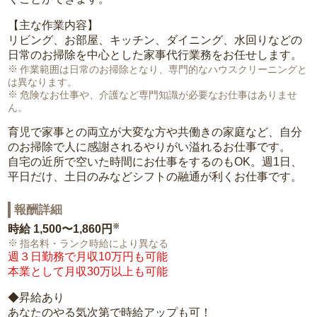
【主な作業内容】
リビング、お部屋、キッチン、ダイニング、水回りなどの
日常のお掃除を中心とした家事代行業務をお任せします。
作業範囲は日常のお掃除となり、専門的なハウスクリーニングと
は異なります。
危険なお仕事や、介護など専門知識が必要なお仕事はありませ
ん。
育児で家事との両立が大変な方や共働きの家庭など、自分
のお掃除で人に感謝されるやりがい溢れるお仕事です。
自宅の近所で空いた時間にお仕事をするのもOK。週1日、
平日だけ、土日のみなどシフトの融通が利くお仕事です。
報酬詳細
※
時給
1,500〜1,860円
指名料・ランク時給により異なる
週３日勤務で月収10万円も可能
本業として月収30万以上も可能
◆昇給あり
あなたのやる気次第で時給アップも可！