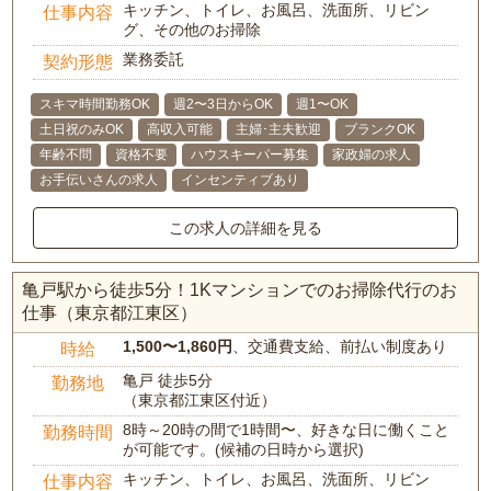
キッチン、トイレ、お風呂、洗面所、リビン
仕事内容
グ、その他のお掃除
業務委託
契約形態
スキマ時間勤務OK
週2〜3日からOK
週1〜OK
土日祝のみOK
高収入可能
主婦･主夫歓迎
ブランクOK
年齢不問
資格不要
ハウスキーパー募集
家政婦の求人
お手伝いさんの求人
インセンティブあり
この求人の詳細を見る
亀戸駅から徒歩5分！1Kマンションでのお掃除代行のお
仕事（東京都江東区）
1,500〜1,860円
、交通費支給、前払い制度あり
時給
亀戸 徒歩5分
勤務地
（東京都江東区付近）
8時～20時の間で1時間〜、好きな日に働くこと
勤務時間
が可能です。(候補の日時から選択)
キッチン、トイレ、お風呂、洗面所、リビン
仕事内容