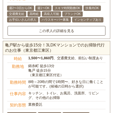
週2〜3日からOK
週1〜OK
スキマ時間勤務OK
扶養内OK
交通費支給
高時給
高収入可能
ブランクOK
お手伝いさんの求人
ハウスキーパー募集
インセンティブあり
この求人の詳細を見る
亀戸駅から徒歩15分！3LDKマンションでのお掃除代行
のお仕事（東京都江東区）
1,500〜1,860円
、交通費支給、前払い制度あり
時給
錦糸町 徒歩13分
勤務地
亀戸 徒歩15分
（東京都江東区付近）
8時～20時の間で1時間〜、好きな日に働くこと
勤務時間
が可能です。(候補の日時から選択)
キッチン、トイレ、お風呂、洗面所、リビン
仕事内容
グ、その他のお掃除
業務委託
契約形態