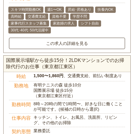
スキマ時間勤務OK
週1〜OK
昇給･昇格あり
扶養内OK
高時給
交通費支給
資格不要
学歴不問
家事代行スタッフ募集
家政婦の求人
シフト自由
30代･40代･50代活躍中
この求人の詳細を見る
国際展示場駅から徒歩15分！2LDKマンションでのお掃
除代行のお仕事（東京都江東区）
1,500〜1,860円
、交通費支給、前払い制度あり
時給
有明テニスの森 徒歩10分
勤務地
国際展示場 徒歩15分
（東京都江東区付近）
8時～20時の間で1時間〜、好きな日に働くこと
勤務時間
が可能です。(候補の日時から選択)
キッチン、トイレ、お風呂、洗面所、リビン
仕事内容
グ、その他のお掃除
業務委託
契約形態