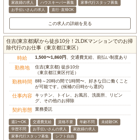
家政婦の求人
ハウスキーパー募集
家事代行スタッフ募集
お手伝いさんの求人
直行･直帰OK
この求人の詳細を見る
住吉(東京都)駅から徒歩10分！2LDKマンションでのお掃
除代行のお仕事（東京都江東区）
1,500〜1,860円
、交通費支給、前払い制度あり
時給
住吉(東京都) 徒歩10分
勤務地
（東京都江東区付近）
8時～20時の間で1時間〜、好きな日に働くこと
勤務時間
が可能です。(候補の日時から選択)
キッチン、トイレ、お風呂、洗面所、リビン
仕事内容
グ、その他のお掃除
業務委託
契約形態
週1〜OK
交通費支給
資格不要
年齢不問
未経験OK
学歴不問
お手伝いさんの求人
家政婦の求人
家事代行スタッフ募集
シフト自由