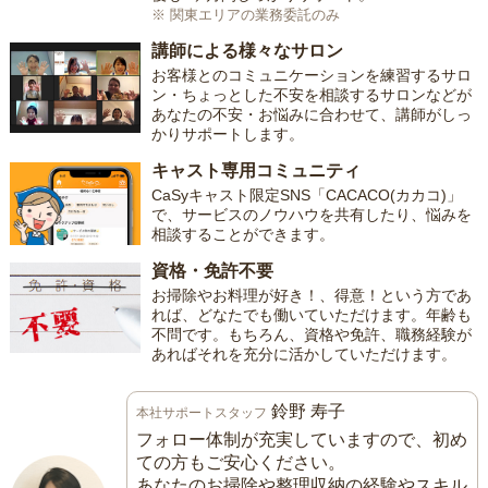
※ 関東エリアの業務委託のみ
講師による様々なサロン
お客様とのコミュニケーションを練習するサロ
ン・ちょっとした不安を相談するサロンなどが
あなたの不安・お悩みに合わせて、講師がしっ
かりサポートします。
キャスト専用コミュニティ
CaSyキャスト限定SNS「CACACO(カカコ)」
で、サービスのノウハウを共有したり、悩みを
相談することができます。
資格・免許不要
お掃除やお料理が好き！、得意！という方であ
れば、どなたでも働いていただけます。年齢も
不問です。もちろん、資格や免許、職務経験が
あればそれを充分に活かしていただけます。
鈴野 寿子
本社サポートスタッフ
フォロー体制が充実していますので、初め
ての方もご安心ください。
あなたのお掃除や整理収納の経験やスキル