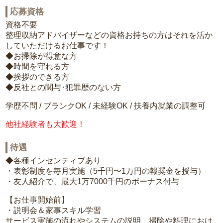
応募資格
資格不要
整理収納アドバイザーなどの資格お持ちの方はそれを活か
していただけるお仕事です！
◆お掃除が得意な方
◆時間を守れる方
◆挨拶のできる方
◆反社との関与･犯罪歴のない方
学歴不問 / ブランクOK / 未経験OK / 扶養内就業の調整可
他社経験者も大歓迎！
待遇
◆各種インセンティブあり
・表彰制度を毎月実施（5千円〜1万円の報奨金を授与）
・友人紹介で、最大1万7000千円のボーナス付与
【お仕事開始前】
・説明会＆家事スキル学習
サービス実施の流れやシステムの説明、掃除や料理におけ