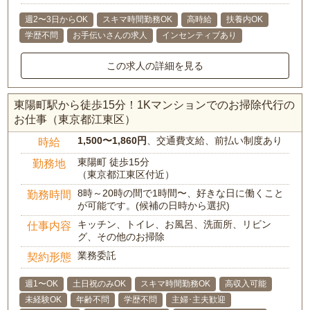
週2〜3日からOK
スキマ時間勤務OK
高時給
扶養内OK
学歴不問
お手伝いさんの求人
インセンティブあり
この求人の詳細を見る
東陽町駅から徒歩15分！1Kマンションでのお掃除代行の
お仕事（東京都江東区）
1,500〜1,860円
、交通費支給、前払い制度あり
時給
東陽町 徒歩15分
勤務地
（東京都江東区付近）
8時～20時の間で1時間〜、好きな日に働くこと
勤務時間
が可能です。(候補の日時から選択)
キッチン、トイレ、お風呂、洗面所、リビン
仕事内容
グ、その他のお掃除
業務委託
契約形態
週1〜OK
土日祝のみOK
スキマ時間勤務OK
高収入可能
未経験OK
年齢不問
学歴不問
主婦･主夫歓迎