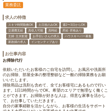
業務委託
求人の特徴
スキマ時間勤務OK
土日祝のみOK
週2〜3日からOK
交通費支給
高収入可能
高時給
昇給･昇格あり
主婦･主夫歓迎
お手伝いさんの求人
ハウスキーパー募集
家政婦の求人
インセンティブあり
お仕事内容
お掃除代行
依頼いただいたお客様のご自宅を訪問し、お風呂や洗面所
のお掃除、部屋全体の整理整頓など一般の掃除業務をお願
いいたします。
掃除用品は洗剤も含めて、全てお客様宅にあるもので行い
ます。1日1時間からでOK。希望のエリアで無理なく働くこ
とができます。お掃除が好きな人は、得意な家事を活かし
て、お仕事していただきます。
自分の家事経験を活かしながら、お客様の生活をサポート