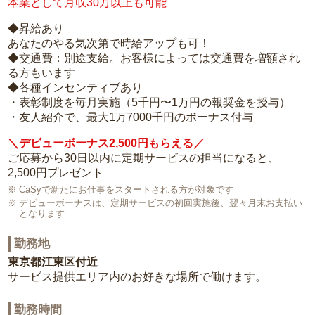
本業として月収30万以上も可能
◆昇給あり
あなたのやる気次第で時給アップも可！
◆交通費：別途支給。お客様によっては交通費を増額され
る方もいます
◆各種インセンティブあり
・表彰制度を毎月実施（5千円〜1万円の報奨金を授与）
・友人紹介で、最大1万7000千円のボーナス付与
＼デビューボーナス2,500円もらえる／
ご応募から30日以内に定期サービスの担当になると、
2,500円プレゼント
CaSyで新たにお仕事をスタートされる方が対象です
デビューボーナスは、定期サービスの初回実施後、翌々月末お支払い
となります
勤務地
東京都江東区付近
サービス提供エリア内のお好きな場所で働けます。
勤務時間