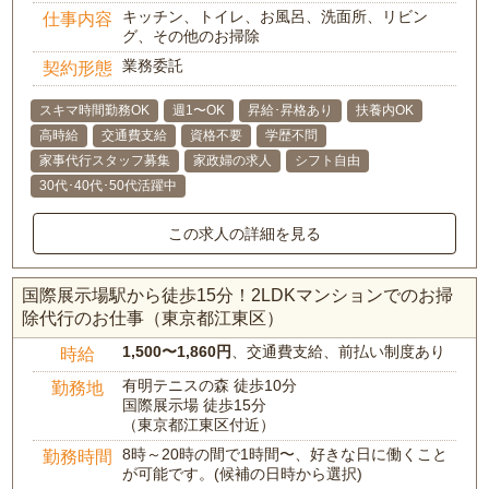
キッチン、トイレ、お風呂、洗面所、リビン
仕事内容
グ、その他のお掃除
業務委託
契約形態
スキマ時間勤務OK
週1〜OK
昇給･昇格あり
扶養内OK
高時給
交通費支給
資格不要
学歴不問
家事代行スタッフ募集
家政婦の求人
シフト自由
30代･40代･50代活躍中
この求人の詳細を見る
国際展示場駅から徒歩15分！2LDKマンションでのお掃
除代行のお仕事（東京都江東区）
1,500〜1,860円
、交通費支給、前払い制度あり
時給
有明テニスの森 徒歩10分
勤務地
国際展示場 徒歩15分
（東京都江東区付近）
8時～20時の間で1時間〜、好きな日に働くこと
勤務時間
が可能です。(候補の日時から選択)