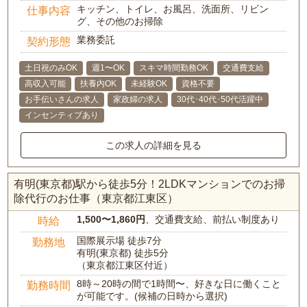
キッチン、トイレ、お風呂、洗面所、リビン
仕事内容
グ、その他のお掃除
業務委託
契約形態
土日祝のみOK
週1〜OK
スキマ時間勤務OK
交通費支給
高収入可能
扶養内OK
未経験OK
資格不要
お手伝いさんの求人
家政婦の求人
30代･40代･50代活躍中
インセンティブあり
この求人の詳細を見る
有明(東京都)駅から徒歩5分！2LDKマンションでのお掃
除代行のお仕事（東京都江東区）
1,500〜1,860円
、交通費支給、前払い制度あり
時給
国際展示場 徒歩7分
勤務地
有明(東京都) 徒歩5分
（東京都江東区付近）
8時～20時の間で1時間〜、好きな日に働くこと
勤務時間
が可能です。(候補の日時から選択)