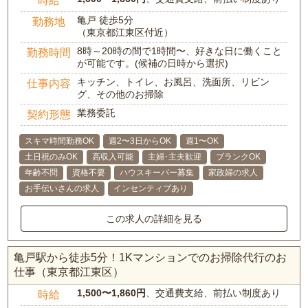
時給
亀戸 徒歩5分
勤務地
（東京都江東区付近）
8時～20時の間で1時間〜、好きな日に働くこと
勤務時間
が可能です。(候補の日時から選択)
キッチン、トイレ、お風呂、洗面所、リビン
仕事内容
グ、その他のお掃除
業務委託
契約形態
スキマ時間勤務OK
週2〜3日からOK
週1〜OK
土日祝のみOK
高収入可能
主婦･主夫歓迎
ブランクOK
年齢不問
資格不要
ハウスキーパー募集
家政婦の求人
お手伝いさんの求人
インセンティブあり
この求人の詳細を見る
亀戸駅から徒歩5分！1Kマンションでのお掃除代行のお
仕事（東京都江東区）
1,500〜1,860円
、交通費支給、前払い制度あり
時給