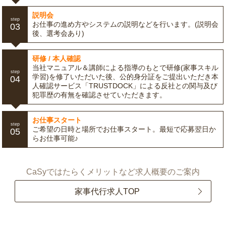
説明会
step
お仕事の進め方やシステムの説明などを行います。(説明会
03
後、選考会あり)
研修 / 本人確認
当社マニュアル＆講師による指導のもとで研修(家事スキル
step
学習)を修了いただいた後、公的身分証をご提出いただき本
04
人確認サービス「TRUSTDOCK」による反社との関与及び
犯罪歴の有無を確認させていただきます。
お仕事スタート
step
ご希望の日時と場所でお仕事スタート。最短で応募翌日か
05
らお仕事可能♪
CaSyではたらくメリットなど求人概要のご案内
家事代行求人TOP