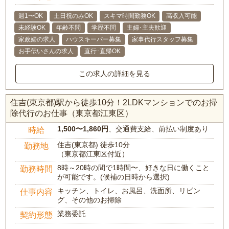
週1〜OK
土日祝のみOK
スキマ時間勤務OK
高収入可能
未経験OK
年齢不問
学歴不問
主婦･主夫歓迎
家政婦の求人
ハウスキーパー募集
家事代行スタッフ募集
お手伝いさんの求人
直行･直帰OK
この求人の詳細を見る
住吉(東京都)駅から徒歩10分！2LDKマンションでのお掃
除代行のお仕事（東京都江東区）
1,500〜1,860円
、交通費支給、前払い制度あり
時給
住吉(東京都) 徒歩10分
勤務地
（東京都江東区付近）
8時～20時の間で1時間〜、好きな日に働くこと
勤務時間
が可能です。(候補の日時から選択)
キッチン、トイレ、お風呂、洗面所、リビン
仕事内容
グ、その他のお掃除
業務委託
契約形態