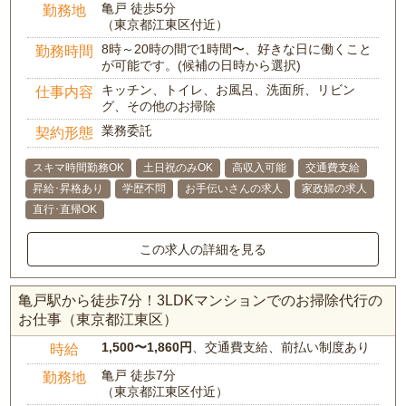
亀戸 徒歩5分
勤務地
（東京都江東区付近）
8時～20時の間で1時間〜、好きな日に働くこと
勤務時間
が可能です。(候補の日時から選択)
キッチン、トイレ、お風呂、洗面所、リビン
仕事内容
グ、その他のお掃除
業務委託
契約形態
スキマ時間勤務OK
土日祝のみOK
高収入可能
交通費支給
昇給･昇格あり
学歴不問
お手伝いさんの求人
家政婦の求人
直行･直帰OK
この求人の詳細を見る
亀戸駅から徒歩7分！3LDKマンションでのお掃除代行の
お仕事（東京都江東区）
1,500〜1,860円
、交通費支給、前払い制度あり
時給
亀戸 徒歩7分
勤務地
（東京都江東区付近）