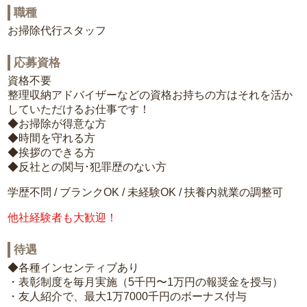
職種
お掃除代行スタッフ
応募資格
資格不要
整理収納アドバイザーなどの資格お持ちの方はそれを活か
していただけるお仕事です！
◆お掃除が得意な方
◆時間を守れる方
◆挨拶のできる方
◆反社との関与･犯罪歴のない方
学歴不問 / ブランクOK / 未経験OK / 扶養内就業の調整可
他社経験者も大歓迎！
待遇
◆各種インセンティブあり
・表彰制度を毎月実施（5千円〜1万円の報奨金を授与）
・友人紹介で、最大1万7000千円のボーナス付与