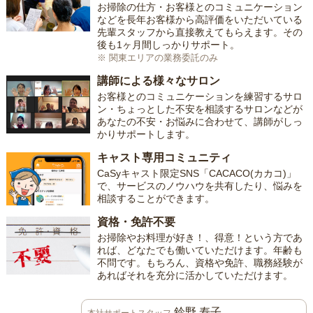
お掃除の仕方・お客様とのコミュニケーション
などを長年お客様から高評価をいただいている
先輩スタッフから直接教えてもらえます。その
後も1ヶ月間しっかりサポート。
※ 関東エリアの業務委託のみ
講師による様々なサロン
お客様とのコミュニケーションを練習するサロ
ン・ちょっとした不安を相談するサロンなどが
あなたの不安・お悩みに合わせて、講師がしっ
かりサポートします。
キャスト専用コミュニティ
CaSyキャスト限定SNS「CACACO(カカコ)」
で、サービスのノウハウを共有したり、悩みを
相談することができます。
資格・免許不要
お掃除やお料理が好き！、得意！という方であ
れば、どなたでも働いていただけます。年齢も
不問です。もちろん、資格や免許、職務経験が
あればそれを充分に活かしていただけます。
鈴野 寿子