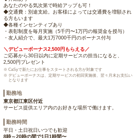
あなたのやる気次第で時給アップも可！
◆交通費：別途支給。お客様によっては交通費を増額され
る方もいます
◆各種インセンティブあり
・表彰制度を毎月実施（5千円〜1万円の報奨金を授与）
・友人紹介で、最大1万7000千円のボーナス付与
＼デビューボーナス2,500円もらえる／
ご応募から30日以内に定期サービスの担当になると、
2,500円プレゼント
CaSyで新たにお仕事をスタートされる方が対象です
デビューボーナスは、定期サービスの初回実施後、翌々月末お支払い
となります
勤務地
東京都江東区付近
サービス提供エリア内のお好きな場所で働けます。
勤務時間
平日・土日祝日いつでも歓迎
8時～20時の間で1日1時間〜