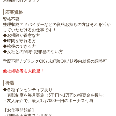
お掃除代行スタッフ
応募資格
資格不要
整理収納アドバイザーなどの資格お持ちの方はそれを活か
していただけるお仕事です！
◆お掃除が得意な方
◆時間を守れる方
◆挨拶のできる方
◆反社との関与･犯罪歴のない方
学歴不問 / ブランクOK / 未経験OK / 扶養内就業の調整可
他社経験者も大歓迎！
待遇
◆各種インセンティブあり
・表彰制度を毎月実施（5千円〜1万円の報奨金を授与）
・友人紹介で、最大1万7000千円のボーナス付与
【お仕事開始前】
・説明会＆家事スキル学習