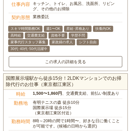
キッチン、トイレ、お風呂、洗面所、リビン
仕事内容
グ、その他のお掃除
業務委託
契約形態
スキマ時間勤務OK
週1〜OK
昇給･昇格あり
扶養内OK
高時給
交通費支給
資格不要
学歴不問
家事代行スタッフ募集
家政婦の求人
シフト自由
30代･40代･50代活躍中
この求人の詳細を見る
国際展示場駅から徒歩15分！2LDKマンションでのお掃
除代行のお仕事（東京都江東区）
1,500〜1,860円
、交通費支給、前払い制度あり
時給
有明テニスの森 徒歩10分
勤務地
国際展示場 徒歩15分
（東京都江東区付近）
8時～20時の間で1時間〜、好きな日に働くこと
勤務時間
が可能です。(候補の日時から選択)