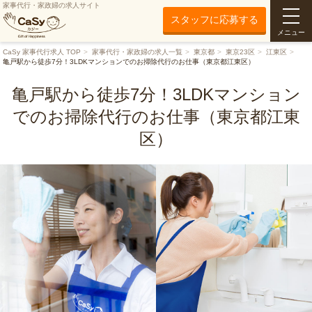
家事代行・家政婦の求人サイト
スタッフに応募する
メニュー
CaSy 家事代行求人 TOP
家事代行・家政婦の求人一覧
東京都
東京23区
江東区
亀戸駅から徒歩7分！3LDKマンションでのお掃除代行のお仕事（東京都江東区）
亀戸駅から徒歩7分！3LDKマンション
でのお掃除代行のお仕事（東京都江東
区）