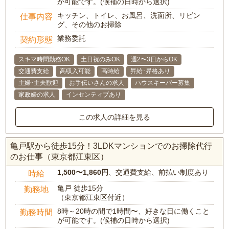
が可能です。(候補の日時から選択)
キッチン、トイレ、お風呂、洗面所、リビン
仕事内容
グ、その他のお掃除
業務委託
契約形態
スキマ時間勤務OK
土日祝のみOK
週2〜3日からOK
交通費支給
高収入可能
高時給
昇給･昇格あり
主婦･主夫歓迎
お手伝いさんの求人
ハウスキーパー募集
家政婦の求人
インセンティブあり
この求人の詳細を見る
亀戸駅から徒歩15分！3LDKマンションでのお掃除代行
のお仕事（東京都江東区）
1,500〜1,860円
、交通費支給、前払い制度あり
時給
亀戸 徒歩15分
勤務地
（東京都江東区付近）
8時～20時の間で1時間〜、好きな日に働くこと
勤務時間
が可能です。(候補の日時から選択)