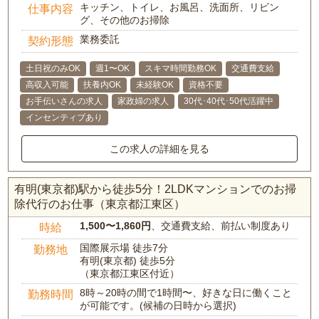
キッチン、トイレ、お風呂、洗面所、リビン
仕事内容
グ、その他のお掃除
業務委託
契約形態
土日祝のみOK
週1〜OK
スキマ時間勤務OK
交通費支給
高収入可能
扶養内OK
未経験OK
資格不要
お手伝いさんの求人
家政婦の求人
30代･40代･50代活躍中
インセンティブあり
この求人の詳細を見る
有明(東京都)駅から徒歩5分！2LDKマンションでのお掃
除代行のお仕事（東京都江東区）
1,500〜1,860円
、交通費支給、前払い制度あり
時給
国際展示場 徒歩7分
勤務地
有明(東京都) 徒歩5分
（東京都江東区付近）
8時～20時の間で1時間〜、好きな日に働くこと
勤務時間
が可能です。(候補の日時から選択)