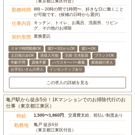
（東京都江東区付近）
8時～20時の間で1時間〜、好きな日に働くこと
勤務時間
が可能です。(候補の日時から選択)
キッチン、トイレ、お風呂、洗面所、リビン
仕事内容
グ、その他のお掃除
業務委託
契約形態
スキマ時間勤務OK
週2〜3日からOK
週1〜OK
土日祝のみOK
高収入可能
主婦･主夫歓迎
ブランクOK
年齢不問
資格不要
ハウスキーパー募集
家政婦の求人
お手伝いさんの求人
インセンティブあり
この求人の詳細を見る
亀戸駅から徒歩5分！1Kマンションでのお掃除代行のお
仕事（東京都江東区）
1,500〜1,860円
、交通費支給、前払い制度あり
時給
亀戸 徒歩5分
勤務地
（東京都江東区付近）