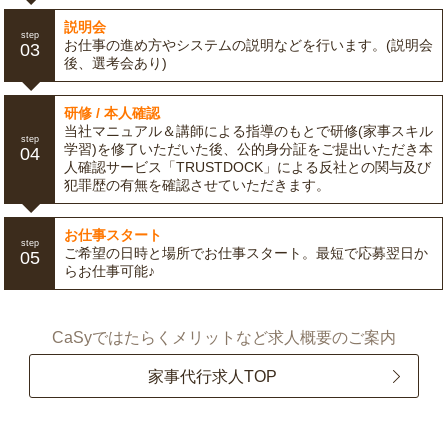
説明会
step
お仕事の進め方やシステムの説明などを行います。(説明会
03
後、選考会あり)
研修 / 本人確認
当社マニュアル＆講師による指導のもとで研修(家事スキル
step
学習)を修了いただいた後、公的身分証をご提出いただき本
04
人確認サービス「TRUSTDOCK」による反社との関与及び
犯罪歴の有無を確認させていただきます。
お仕事スタート
step
ご希望の日時と場所でお仕事スタート。最短で応募翌日か
05
らお仕事可能♪
CaSyではたらくメリットなど求人概要のご案内
家事代行求人TOP