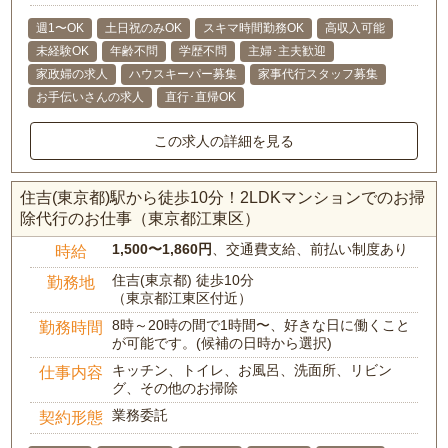
週1〜OK
土日祝のみOK
スキマ時間勤務OK
高収入可能
未経験OK
年齢不問
学歴不問
主婦･主夫歓迎
家政婦の求人
ハウスキーパー募集
家事代行スタッフ募集
お手伝いさんの求人
直行･直帰OK
この求人の詳細を見る
住吉(東京都)駅から徒歩10分！2LDKマンションでのお掃
除代行のお仕事（東京都江東区）
1,500〜1,860円
、交通費支給、前払い制度あり
時給
住吉(東京都) 徒歩10分
勤務地
（東京都江東区付近）
8時～20時の間で1時間〜、好きな日に働くこと
勤務時間
が可能です。(候補の日時から選択)
キッチン、トイレ、お風呂、洗面所、リビン
仕事内容
グ、その他のお掃除
業務委託
契約形態