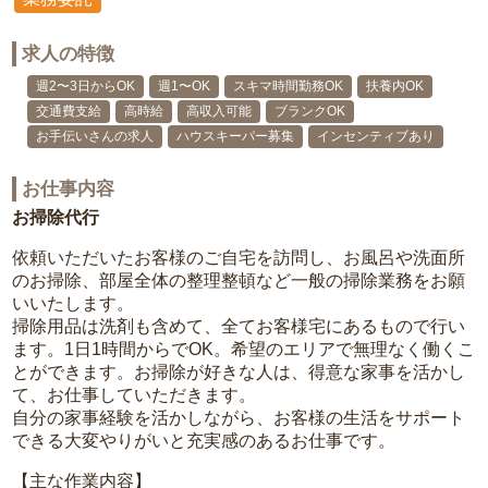
求人の特徴
週2〜3日からOK
週1〜OK
スキマ時間勤務OK
扶養内OK
交通費支給
高時給
高収入可能
ブランクOK
お手伝いさんの求人
ハウスキーパー募集
インセンティブあり
お仕事内容
お掃除代行
依頼いただいたお客様のご自宅を訪問し、お風呂や洗面所
のお掃除、部屋全体の整理整頓など一般の掃除業務をお願
いいたします。
掃除用品は洗剤も含めて、全てお客様宅にあるもので行い
ます。1日1時間からでOK。希望のエリアで無理なく働くこ
とができます。お掃除が好きな人は、得意な家事を活かし
て、お仕事していただきます。
自分の家事経験を活かしながら、お客様の生活をサポート
できる大変やりがいと充実感のあるお仕事です。
【主な作業内容】