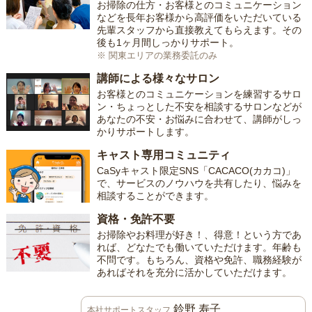
お掃除の仕方・お客様とのコミュニケーション
などを長年お客様から高評価をいただいている
先輩スタッフから直接教えてもらえます。その
後も1ヶ月間しっかりサポート。
※ 関東エリアの業務委託のみ
講師による様々なサロン
お客様とのコミュニケーションを練習するサロ
ン・ちょっとした不安を相談するサロンなどが
あなたの不安・お悩みに合わせて、講師がしっ
かりサポートします。
キャスト専用コミュニティ
CaSyキャスト限定SNS「CACACO(カカコ)」
で、サービスのノウハウを共有したり、悩みを
相談することができます。
資格・免許不要
お掃除やお料理が好き！、得意！という方であ
れば、どなたでも働いていただけます。年齢も
不問です。もちろん、資格や免許、職務経験が
あればそれを充分に活かしていただけます。
鈴野 寿子
本社サポートスタッフ