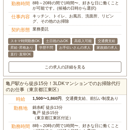
8時～20時の間で1時間〜、好きな日に働くこと
勤務時間
が可能です。(候補の日時から選択)
キッチン、トイレ、お風呂、洗面所、リビン
仕事内容
グ、その他のお掃除
業務委託
契約形態
スキマ時間勤務OK
土日祝のみOK
高収入可能
交通費支給
昇給･昇格あり
学歴不問
お手伝いさんの求人
家政婦の求人
直行･直帰OK
この求人の詳細を見る
亀戸駅から徒歩15分！3LDKマンションでのお掃除代行
のお仕事（東京都江東区）
1,500〜1,860円
、交通費支給、前払い制度あり
時給
錦糸町 徒歩13分
勤務地
亀戸 徒歩15分
（東京都江東区付近）
8時～20時の間で1時間〜、好きな日に働くこと
勤務時間