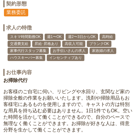
契約形態
業務委託
求人の特徴
スキマ時間勤務OK
週1〜OK
週2〜3日からOK
高時給
交通費支給
昇給･昇格あり
高収入可能
ブランクOK
家事代行スタッフ募集
お手伝いさんの求人
家政婦の求人
ハウスキーパー募集
インセンティブあり
お仕事内容
お掃除代行
お客様のご自宅に伺い、リビングや水回り、玄関など家の
掃除全般の作業をお願いいたします。洗剤や掃除用品もお
客様宅にあるものを使用しますので、キャストの方は特別
な用具を持ち込む必要はありません。1日1件でもOK。空い
た時間を活かして働くことができるので、自分のペースで
無理なく働くことができます。お掃除が好きな人は、得意
分野を生かして働くことができます。