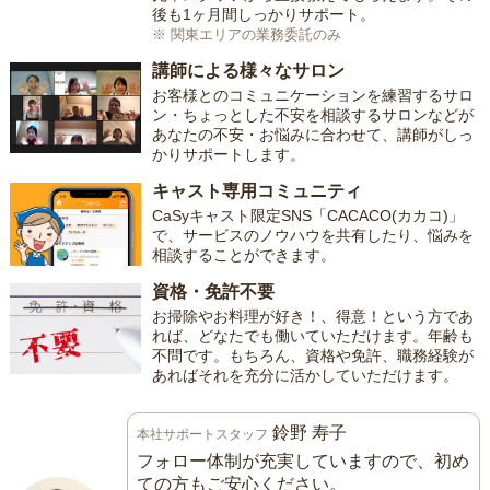
後も1ヶ月間しっかりサポート。
※ 関東エリアの業務委託のみ
講師による様々なサロン
お客様とのコミュニケーションを練習するサロ
ン・ちょっとした不安を相談するサロンなどが
あなたの不安・お悩みに合わせて、講師がしっ
かりサポートします。
キャスト専用コミュニティ
CaSyキャスト限定SNS「CACACO(カカコ)」
で、サービスのノウハウを共有したり、悩みを
相談することができます。
資格・免許不要
お掃除やお料理が好き！、得意！という方であ
れば、どなたでも働いていただけます。年齢も
不問です。もちろん、資格や免許、職務経験が
あればそれを充分に活かしていただけます。
鈴野 寿子
本社サポートスタッフ
フォロー体制が充実していますので、初め
ての方もご安心ください。