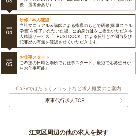
03
後、選考会あり)
研修 / 本人確認
当社マニュアル＆講師による指導のもとで研修(家事スキル
step
学習)を修了いただいた後、公的身分証をご提出いただき本
04
人確認サービス「TRUSTDOCK」による反社との関与及び
犯罪歴の有無を確認させていただきます。
お仕事スタート
step
ご希望の日時と場所でお仕事スタート。最短で応募翌日か
05
らお仕事可能♪
CaSyではたらくメリットなど求人概要のご案内
家事代行求人TOP
江東区周辺の他の求人を探す