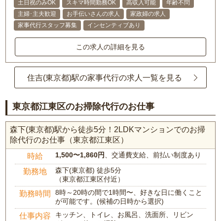
土日祝のみOK
スキマ時間勤務OK
高収入可能
年齢不問
主婦･主夫歓迎
お手伝いさんの求人
家政婦の求人
家事代行スタッフ募集
インセンティブあり
この求人の詳細を見る
住吉(東京都)駅の家事代行の求人一覧を見る
東京都江東区のお掃除代行のお仕事
森下(東京都)駅から徒歩5分！2LDKマンションでのお掃
除代行のお仕事（東京都江東区）
1,500〜1,860円
、交通費支給、前払い制度あり
時給
森下(東京都) 徒歩5分
勤務地
（東京都江東区付近）
8時～20時の間で1時間〜、好きな日に働くこと
勤務時間
が可能です。(候補の日時から選択)
キッチン、トイレ、お風呂、洗面所、リビン
仕事内容