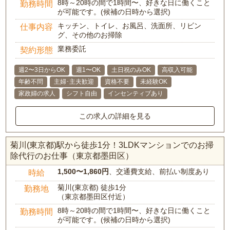
8時～20時の間で1時間〜、好きな日に働くこと
勤務時間
が可能です。(候補の日時から選択)
キッチン、トイレ、お風呂、洗面所、リビン
仕事内容
グ、その他のお掃除
業務委託
契約形態
週2〜3日からOK
週1〜OK
土日祝のみOK
高収入可能
年齢不問
主婦･主夫歓迎
資格不要
未経験OK
家政婦の求人
シフト自由
インセンティブあり
この求人の詳細を見る
菊川(東京都)駅から徒歩1分！3LDKマンションでのお掃
除代行のお仕事（東京都墨田区）
1,500〜1,860円
、交通費支給、前払い制度あり
時給
菊川(東京都) 徒歩1分
勤務地
（東京都墨田区付近）
8時～20時の間で1時間〜、好きな日に働くこと
勤務時間
が可能です。(候補の日時から選択)