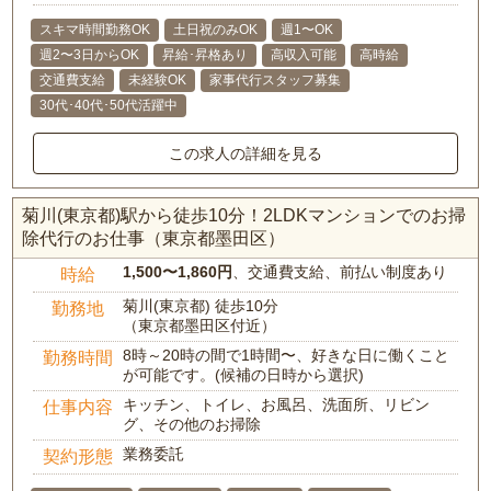
スキマ時間勤務OK
土日祝のみOK
週1〜OK
週2〜3日からOK
昇給･昇格あり
高収入可能
高時給
交通費支給
未経験OK
家事代行スタッフ募集
30代･40代･50代活躍中
この求人の詳細を見る
菊川(東京都)駅から徒歩10分！2LDKマンションでのお掃
除代行のお仕事（東京都墨田区）
1,500〜1,860円
、交通費支給、前払い制度あり
時給
菊川(東京都) 徒歩10分
勤務地
（東京都墨田区付近）
8時～20時の間で1時間〜、好きな日に働くこと
勤務時間
が可能です。(候補の日時から選択)
キッチン、トイレ、お風呂、洗面所、リビン
仕事内容
グ、その他のお掃除
業務委託
契約形態