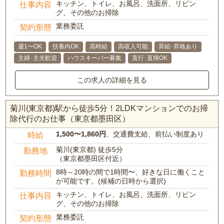
キッチン、トイレ、お風呂、洗面所、リビン
仕事内容
グ、その他のお掃除
業務委託
契約形態
週1〜OK
扶養内OK
高時給
高収入可能
昇給･昇格あり
主婦･主夫歓迎
ハウスキーパー募集
直行･直帰OK
この求人の詳細を見る
菊川(東京都)駅から徒歩5分！2LDKマンションでのお掃
除代行のお仕事（東京都墨田区）
1,500〜1,860円
、交通費支給、前払い制度あり
時給
菊川(東京都) 徒歩5分
勤務地
（東京都墨田区付近）
8時～20時の間で1時間〜、好きな日に働くこと
勤務時間
が可能です。(候補の日時から選択)
キッチン、トイレ、お風呂、洗面所、リビン
仕事内容
グ、その他のお掃除
業務委託
契約形態