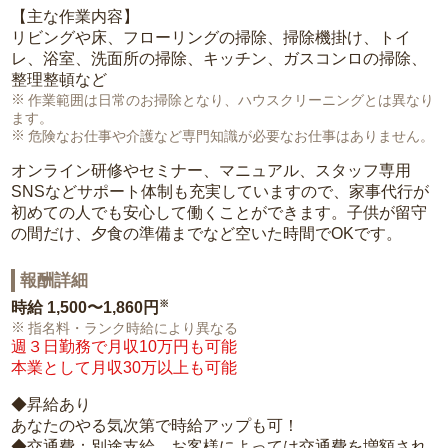
【主な作業内容】
リビングや床、フローリングの掃除、掃除機掛け、トイ
レ、浴室、洗面所の掃除、キッチン、ガスコンロの掃除、
整理整頓など
作業範囲は日常のお掃除となり、ハウスクリーニングとは異なり
ます。
危険なお仕事や介護など専門知識が必要なお仕事はありません。
オンライン研修やセミナー、マニュアル、スタッフ専用
SNSなどサポート体制も充実していますので、家事代行が
初めての人でも安心して働くことができます。子供が留守
の間だけ、夕食の準備までなど空いた時間でOKです。
報酬詳細
※
時給
1,500〜1,860円
指名料・ランク時給により異なる
週３日勤務で月収10万円も可能
本業として月収30万以上も可能
◆昇給あり
あなたのやる気次第で時給アップも可！
◆交通費：別途支給。お客様によっては交通費を増額され