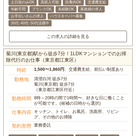
土日祝のみOK
高収入可能
扶養内OK
交通費支給
年齢不問
ブランクOK
未経験OK
家政婦の求人
お手伝いさんの求人
ハウスキーパー募集
30代･40代･50代活躍中
この求人の詳細を見る
菊川(東京都)駅から徒歩7分！1LDKマンションでのお掃
除代行のお仕事（東京都江東区）
1,500〜1,860円
、交通費支給、前払い制度あり
時給
清澄白河 徒歩7分
勤務地
菊川(東京都) 徒歩7分
（東京都江東区付近）
8時～20時の間で1時間〜、好きな日に働くこと
勤務時間
が可能です。(候補の日時から選択)
キッチン、トイレ、お風呂、洗面所、リビン
仕事内容
グ、その他のお掃除
業務委託
契約形態