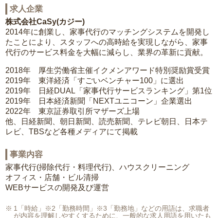
求人企業
株式会社CaSy(カジー)
2014年に創業し、家事代行のマッチングシステムを開発し
たことにより、スタッフへの高時給を実現しながら、家事
代行のサービス料金を大幅に減らし、業界の革新に貢献。
2018年 厚生労働省主催イクメンアワード特別奨励賞受賞
2019年 東洋経済「すごいベンチャー100」に選出
2019年 日経DUAL「家事代行サービスランキング」第1位
2019年 日本経済新聞「NEXTユニコーン」企業選出
2022年 東京証券取引所マザーズ上場
他、日経新聞、朝日新聞、読売新聞、テレビ朝日、日本テ
レビ、TBSなど各種メディアにて掲載
事業内容
家事代行(掃除代行・料理代行)、ハウスクリーニング
オフィス・店舗・ビル清掃
WEBサービスの開発及び運営
1「時給」※2「勤務時間」※3「勤務地」などの用語は、求職者
が内容を理解しやすくするために、一般的な求人用語を用いたも