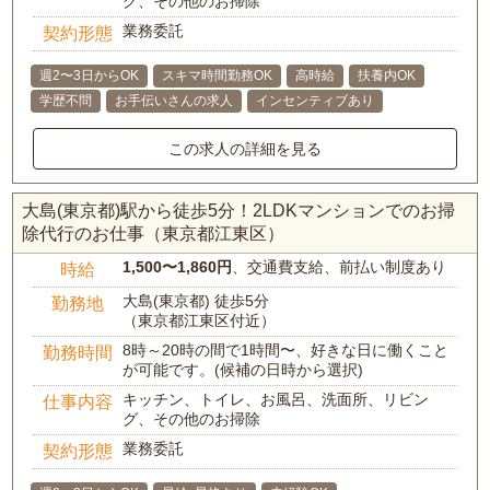
グ、その他のお掃除
業務委託
契約形態
週2〜3日からOK
スキマ時間勤務OK
高時給
扶養内OK
学歴不問
お手伝いさんの求人
インセンティブあり
この求人の詳細を見る
大島(東京都)駅から徒歩5分！2LDKマンションでのお掃
除代行のお仕事（東京都江東区）
1,500〜1,860円
、交通費支給、前払い制度あり
時給
大島(東京都) 徒歩5分
勤務地
（東京都江東区付近）
8時～20時の間で1時間〜、好きな日に働くこと
勤務時間
が可能です。(候補の日時から選択)
キッチン、トイレ、お風呂、洗面所、リビン
仕事内容
グ、その他のお掃除
業務委託
契約形態