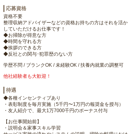
応募資格
資格不要
整理収納アドバイザーなどの資格お持ちの方はそれを活か
していただけるお仕事です！
◆お掃除が得意な方
◆時間を守れる方
◆挨拶のできる方
◆反社との関与･犯罪歴のない方
学歴不問 / ブランクOK / 未経験OK / 扶養内就業の調整可
他社経験者も大歓迎！
待遇
◆各種インセンティブあり
・表彰制度を毎月実施（5千円〜1万円の報奨金を授与）
・友人紹介で、最大1万7000千円のボーナス付与
【お仕事開始前】
・説明会＆家事スキル学習