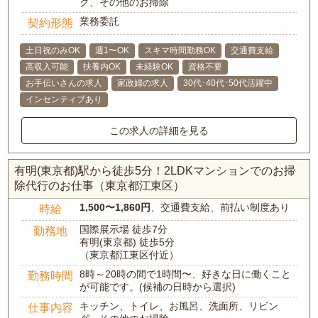
グ、その他のお掃除
業務委託
契約形態
土日祝のみOK
週1〜OK
スキマ時間勤務OK
交通費支給
高収入可能
扶養内OK
未経験OK
資格不要
お手伝いさんの求人
家政婦の求人
30代･40代･50代活躍中
インセンティブあり
この求人の詳細を見る
有明(東京都)駅から徒歩5分！2LDKマンションでのお掃
除代行のお仕事（東京都江東区）
1,500〜1,860円
、交通費支給、前払い制度あり
時給
国際展示場 徒歩7分
勤務地
有明(東京都) 徒歩5分
（東京都江東区付近）
8時～20時の間で1時間〜、好きな日に働くこと
勤務時間
が可能です。(候補の日時から選択)
キッチン、トイレ、お風呂、洗面所、リビン
仕事内容