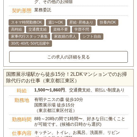
グ、その他のお掃除
業務委託
契約形態
スキマ時間勤務OK
週1〜OK
昇給･昇格あり
扶養内OK
高時給
交通費支給
資格不要
学歴不問
家事代行スタッフ募集
家政婦の求人
シフト自由
30代･40代･50代活躍中
この求人の詳細を見る
国際展示場駅から徒歩15分！2LDKマンションでのお掃
除代行のお仕事（東京都江東区）
1,500〜1,860円
、交通費支給、前払い制度あり
時給
有明テニスの森 徒歩10分
勤務地
国際展示場 徒歩15分
（東京都江東区付近）
8時～20時の間で1時間〜、好きな日に働くこと
勤務時間
が可能です。(候補の日時から選択)
キッチン、トイレ、お風呂、洗面所、リビン
仕事内容