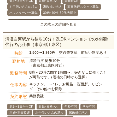
週2〜3日からOK
昇給･昇格あり
未経験OK
お手伝いさんの求人
家政婦の求人
家事代行スタッフ募集
ハウスキーパー募集
30代･40代･50代活躍中
この求人の詳細を見る
清澄白河駅から徒歩10分！2LDKマンションでのお掃除
代行のお仕事（東京都江東区）
1,500〜1,860円
、交通費支給、前払い制度あり
時給
清澄白河 徒歩10分
勤務地
（東京都江東区付近）
8時～20時の間で1時間〜、好きな日に働くこと
勤務時間
が可能です。(候補の日時から選択)
キッチン、トイレ、お風呂、洗面所、リビン
仕事内容
グ、その他のお掃除
業務委託
契約形態
週2〜3日からOK
昇給･昇格あり
年齢不問
学歴不問
主婦･主夫歓迎
お手伝いさんの求人
家政婦の求人