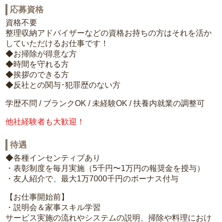
応募資格
資格不要
整理収納アドバイザーなどの資格お持ちの方はそれを活か
していただけるお仕事です！
◆お掃除が得意な方
◆時間を守れる方
◆挨拶のできる方
◆反社との関与･犯罪歴のない方
学歴不問 / ブランクOK / 未経験OK / 扶養内就業の調整可
他社経験者も大歓迎！
待遇
◆各種インセンティブあり
・表彰制度を毎月実施（5千円〜1万円の報奨金を授与）
・友人紹介で、最大1万7000千円のボーナス付与
【お仕事開始前】
・説明会＆家事スキル学習
サービス実施の流れやシステムの説明、掃除や料理におけ