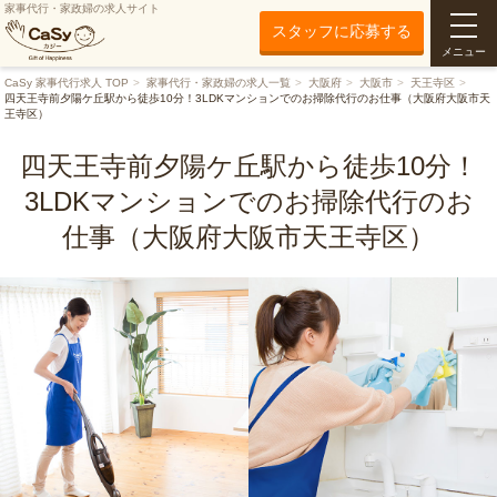
家事代行・家政婦の求人サイト
スタッフに応募する
メニュー
CaSy 家事代行求人 TOP
家事代行・家政婦の求人一覧
大阪府
大阪市
天王寺区
四天王寺前夕陽ケ丘駅から徒歩10分！3LDKマンションでのお掃除代行のお仕事（大阪府大阪市天
王寺区）
四天王寺前夕陽ケ丘駅から徒歩10分！
3LDKマンションでのお掃除代行のお
仕事（大阪府大阪市天王寺区）