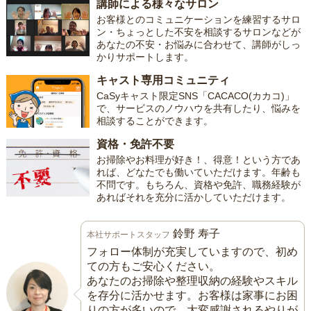
講師による様々なサロン
お客様とのコミュニケーションを練習するサロ
ン・ちょっとした不安を相談するサロンなどが
あなたの不安・お悩みに合わせて、講師がしっ
かりサポートします。
キャスト専用コミュニティ
CaSyキャスト限定SNS「CACACO(カカコ)」
で、サービスのノウハウを共有したり、悩みを
相談することができます。
資格・免許不要
お掃除やお料理が好き！、得意！という方であ
れば、どなたでも働いていただけます。年齢も
不問です。もちろん、資格や免許、職務経験が
あればそれを充分に活かしていただけます。
鈴野 寿子
本社サポートスタッフ
フォロー体制が充実していますので、初め
ての方もご安心ください。
あなたのお掃除や整理収納の経験やスキル
を存分に活かせます。お客様は家事にお困
りの方が多いので、大変感謝されるやりが