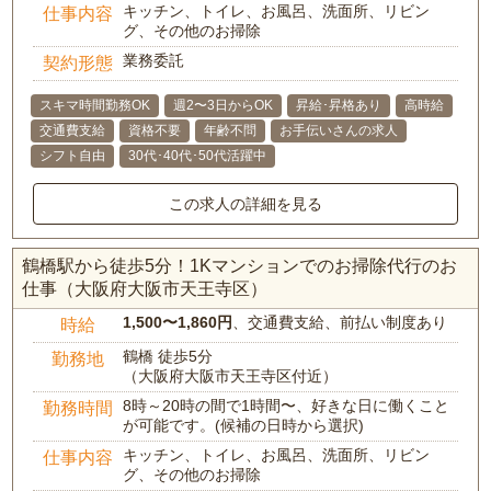
キッチン、トイレ、お風呂、洗面所、リビン
仕事内容
グ、その他のお掃除
業務委託
契約形態
スキマ時間勤務OK
週2〜3日からOK
昇給･昇格あり
高時給
交通費支給
資格不要
年齢不問
お手伝いさんの求人
シフト自由
30代･40代･50代活躍中
この求人の詳細を見る
鶴橋駅から徒歩5分！1Kマンションでのお掃除代行のお
仕事（大阪府大阪市天王寺区）
1,500〜1,860円
、交通費支給、前払い制度あり
時給
鶴橋 徒歩5分
勤務地
（大阪府大阪市天王寺区付近）
8時～20時の間で1時間〜、好きな日に働くこと
勤務時間
が可能です。(候補の日時から選択)
キッチン、トイレ、お風呂、洗面所、リビン
仕事内容
グ、その他のお掃除