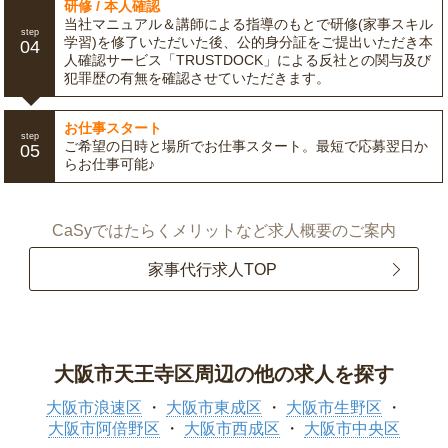
研修 / 本人確認
当社マニュアル＆講師による指導のもとで研修(家事スキル
step
学習)を修了いただいた後、公的身分証をご提出いただき本
04
人確認サービス「TRUSTDOCK」による反社との関与及び
犯罪歴の有無を確認させていただきます。
お仕事スタート
step
ご希望の日時と場所でお仕事スタート。最短で応募翌日か
05
らお仕事可能♪
CaSyではたらくメリットなど求人概要のご案内
家事代行求人TOP
大阪市天王寺区周辺の他の求人を探す
大阪市浪速区
大阪市東成区
大阪市生野区
大阪市阿倍野区
大阪市西成区
大阪市中央区