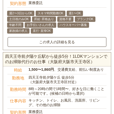
業務委託
契約形態
週2〜3日からOK
スキマ時間勤務OK
週1〜OK
土日祝のみOK
昇給･昇格あり
資格不要
ブランクOK
年齢不問
お手伝いさんの求人
ハウスキーパー募集
家政婦の求人
直行･直帰OK
この求人の詳細を見る
四天王寺前夕陽ケ丘駅から徒歩5分！1LDKマンションで
のお掃除代行のお仕事（大阪府大阪市天王寺区）
1,500〜1,860円
、交通費支給、前払い制度あり
時給
四天王寺前夕陽ケ丘 徒歩5分
勤務地
（大阪府大阪市天王寺区付近）
8時～20時の間で1時間〜、好きな日に働くこと
勤務時間
が可能です。(候補の日時から選択)
キッチン、トイレ、お風呂、洗面所、リビン
仕事内容
グ、その他のお掃除
業務委託
契約形態