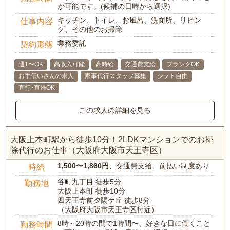
が可能です。(候補の日時から選択)
キッチン、トイレ、お風呂、洗面所、リビン
仕事内容
グ、その他のお掃除
業務委託
契約形態
週1〜OK
高収入可能
高時給
交通費支給
ブランクOK
お手伝いさんの求人
家事代行スタッフ募集
シフト自由
直行･直帰OK
この求人の詳細を見る
大阪上本町駅から徒歩10分！2LDKマンションでのお掃
除代行のお仕事（大阪府大阪市天王寺区）
1,500〜1,860円
、交通費支給、前払い制度あり
時給
谷町九丁目 徒歩5分
勤務地
大阪上本町 徒歩10分
四天王寺前夕陽ケ丘 徒歩8分
（大阪府大阪市天王寺区付近）
8時～20時の間で1時間〜、好きな日に働くこと
勤務時間