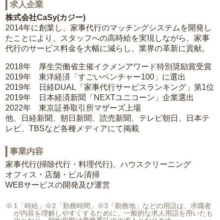
求人企業
株式会社CaSy(カジー)
2014年に創業し、家事代行のマッチングシステムを開発し
たことにより、スタッフへの高時給を実現しながら、家事
代行のサービス料金を大幅に減らし、業界の革新に貢献。
2018年 厚生労働省主催イクメンアワード特別奨励賞受賞
2019年 東洋経済「すごいベンチャー100」に選出
2019年 日経DUAL「家事代行サービスランキング」第1位
2019年 日本経済新聞「NEXTユニコーン」企業選出
2022年 東京証券取引所マザーズ上場
他、日経新聞、朝日新聞、読売新聞、テレビ朝日、日本テ
レビ、TBSなど各種メディアにて掲載
事業内容
家事代行(掃除代行・料理代行)、ハウスクリーニング
オフィス・店舗・ビル清掃
WEBサービスの開発及び運営
1「時給」※2「勤務時間」※3「勤務地」などの用語は、求職者
が内容を理解しやすくするために、一般的な求人用語を用いたも