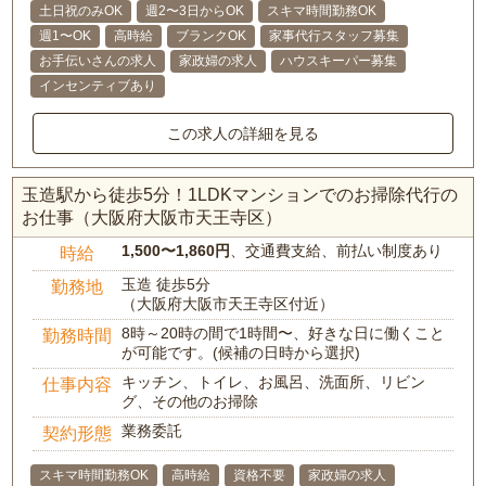
土日祝のみOK
週2〜3日からOK
スキマ時間勤務OK
週1〜OK
高時給
ブランクOK
家事代行スタッフ募集
お手伝いさんの求人
家政婦の求人
ハウスキーパー募集
インセンティブあり
この求人の詳細を見る
玉造駅から徒歩5分！1LDKマンションでのお掃除代行の
お仕事（大阪府大阪市天王寺区）
1,500〜1,860円
、交通費支給、前払い制度あり
時給
玉造 徒歩5分
勤務地
（大阪府大阪市天王寺区付近）
8時～20時の間で1時間〜、好きな日に働くこと
勤務時間
が可能です。(候補の日時から選択)
キッチン、トイレ、お風呂、洗面所、リビン
仕事内容
グ、その他のお掃除
業務委託
契約形態
スキマ時間勤務OK
高時給
資格不要
家政婦の求人