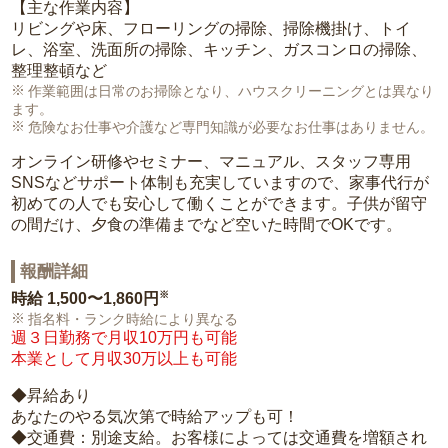
【主な作業内容】
リビングや床、フローリングの掃除、掃除機掛け、トイ
レ、浴室、洗面所の掃除、キッチン、ガスコンロの掃除、
整理整頓など
作業範囲は日常のお掃除となり、ハウスクリーニングとは異なり
ます。
危険なお仕事や介護など専門知識が必要なお仕事はありません。
オンライン研修やセミナー、マニュアル、スタッフ専用
SNSなどサポート体制も充実していますので、家事代行が
初めての人でも安心して働くことができます。子供が留守
の間だけ、夕食の準備までなど空いた時間でOKです。
報酬詳細
※
時給
1,500〜1,860円
指名料・ランク時給により異なる
週３日勤務で月収10万円も可能
本業として月収30万以上も可能
◆昇給あり
あなたのやる気次第で時給アップも可！
◆交通費：別途支給。お客様によっては交通費を増額され