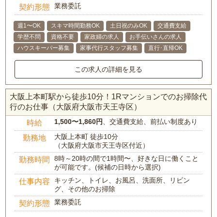
業務委託
契約形態
週1〜OK
スキマ時間勤務OK
土日祝のみOK
交通費支給
学歴不問
資格不要
家政婦の求人
お手伝いさんの求人
ハウスキーパー募集
家事代行スタッフ募集
直行･直帰OK
この求人の詳細を見る
大阪上本町駅から徒歩10分！1Rマンションでのお掃除代
行のお仕事（大阪府大阪市天王寺区）
1,500〜1,860円
、交通費支給、前払い制度あり
時給
大阪上本町 徒歩10分
勤務地
（大阪府大阪市天王寺区付近）
8時～20時の間で1時間〜、好きな日に働くこと
勤務時間
が可能です。(候補の日時から選択)
キッチン、トイレ、お風呂、洗面所、リビン
仕事内容
グ、その他のお掃除
業務委託
契約形態