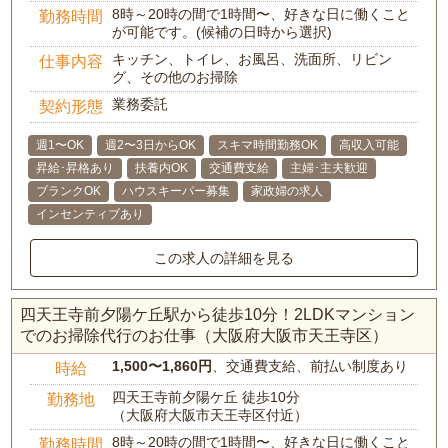
8時～20時の間で1時間〜、好きな日に働くこと
勤務時間
が可能です。(候補の日時から選択)
キッチン、トイレ、お風呂、洗面所、リビン
仕事内容
グ、その他のお掃除
業務委託
契約形態
週1〜OK
週2〜3日からOK
スキマ時間勤務OK
高収入可能
昇給･昇格あり
扶養内OK
交通費支給
主婦･主夫歓迎
ブランクOK
ハウスキーパー募集
家政婦の求人
インセンティブあり
この求人の詳細を見る
四天王寺前夕陽ケ丘駅から徒歩10分！2LDKマンション
でのお掃除代行のお仕事（大阪府大阪市天王寺区）
1,500〜1,860円
、交通費支給、前払い制度あり
時給
四天王寺前夕陽ケ丘 徒歩10分
勤務地
（大阪府大阪市天王寺区付近）
8時～20時の間で1時間〜、好きな日に働くこと
勤務時間