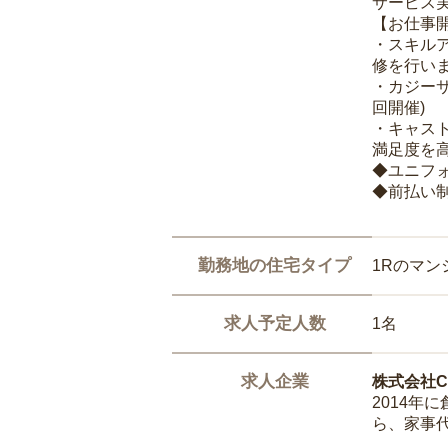
サービス
【お仕事
・スキル
修を行いま
・カジー
回開催)
・キャス
満足度を高
◆ユニフ
◆前払い
勤務地の住宅タイプ
1Rのマン
求人予定人数
1名
求人企業
株式会社Ca
2014
ら、家事