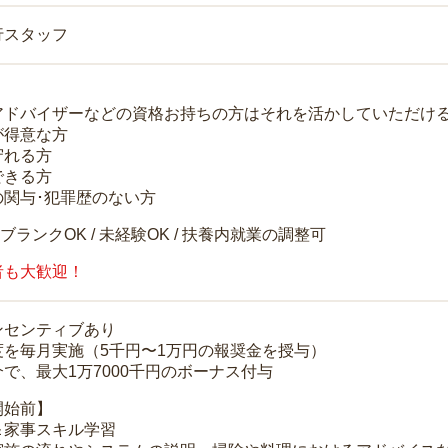
行スタッフ
アドバイザーなどの資格お持ちの方はそれを活かしていただけ
が得意な方
守れる方
できる方
の関与･犯罪歴のない方
 ブランクOK / 未経験OK / 扶養内就業の調整可
者も大歓迎！
ンセンティブあり
度を毎月実施（5千円〜1万円の報奨金を授与）
で、最大1万7000千円のボーナス付与
開始前】
＆家事スキル学習