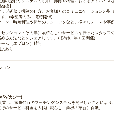
実施の流れやシステムの説明、掃除や料理におけるアドバイス
開始後】
アップ研修：掃除の仕方、お客様とのコミュニケーションの取
す。(希望者のみ、随時開催)
サロン：時短料理や掃除のテクニックなど、様々なテーマや事例
トセッション：その年に素晴らしいサービスを行ったスタッフ
める方法などをシェアします。(招待制･年１回開催)
ォーム（エプロン）貸与
制度あり
ション
Sy(カジー)
年に創業し、家事代行のマッチングシステムを開発したことによ
代行のサービス料金を大幅に減らし、業界の革新に貢献。