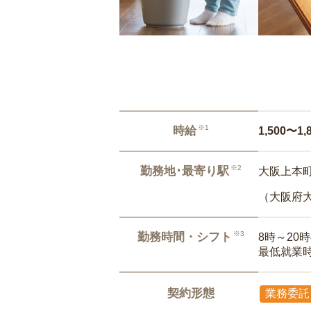
※1
時給
1,500〜1,
※2
勤務地･最寄り駅
大阪上本町
（大阪府
※3
勤務時間・シフト
8時～20
最低就業
契約形態
業務委託