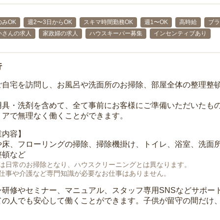
みOK
週2〜3日からOK
スキマ時間勤務OK
週1〜OK
高時給
ブラ
いさんの求人
家政婦の求人
ハウスキーパー募集
インセンティブあり
行
ご自宅を訪問し、お風呂や洗面所のお掃除、部屋全体の整理整
用具・洗剤を含めて、全て事前にお客様にご準備いただいたもの
リアで無理なく働くことができます。
業内容】
や床、フローリングの掃除、掃除機掛け、トイレ、浴室、洗面
整頓など
は日常のお掃除となり、ハウスクリーニングとは異なります。
仕事や介護など専門知識が必要なお仕事はありません。
ン研修やセミナー、マニュアル、スタッフ専用SNSなどサポー
ての人でも安心して働くことができます。子供が留守の間だけ、