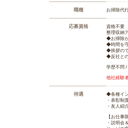
職種
お掃除代
応募資格
資格不要
整理収納
◆お掃除
◆時間を
◆挨拶の
◆反社と
学歴不問 /
他社経験
待遇
◆各種イ
・表彰制
・友人紹介
【お仕事
・説明会