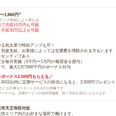
※
0〜1,860円
ランク時給により異なる
で月収10万円も可能
月収30万以上も可能
り
やる気次第で時給アップも可！
：別途支給。お客様によっては交通費を増額される方もいます
ンセンティブあり
度を毎月実施（5千円〜1万円の報奨金を授与）
で、最大1万7000千円のボーナス付与
ボーナス2,500円もらえる／
30日以内に定期サービスの担当になると、2,500円プレゼント
で新たにお仕事をスタートされる方が対象です
ボーナスは、定期サービスの初回実施後、翌々月末お支払いとなります
阪市天王寺区付近
提供エリア内のお好きな場所で働けます。