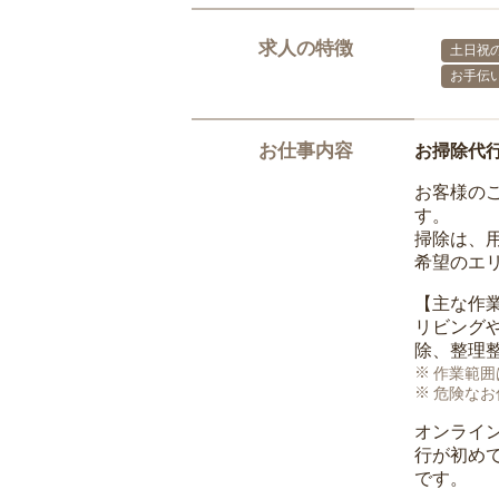
求人の特徴
土日祝の
お手伝
お仕事内容
お掃除代
お客様の
す。
掃除は、
希望のエ
【主な作
リビング
除、整理
作業範囲
危険なお
オンライ
行が初め
です。