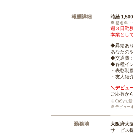
報酬詳細
時給
1,50
指名料・
週３日勤務
本業として
◆昇給あ
あなたの
◆交通費
◆各種イ
・表彰制
・友人紹介
＼デビュー
ご応募から
CaSy
デビュー
勤務地
大阪府大
サービス