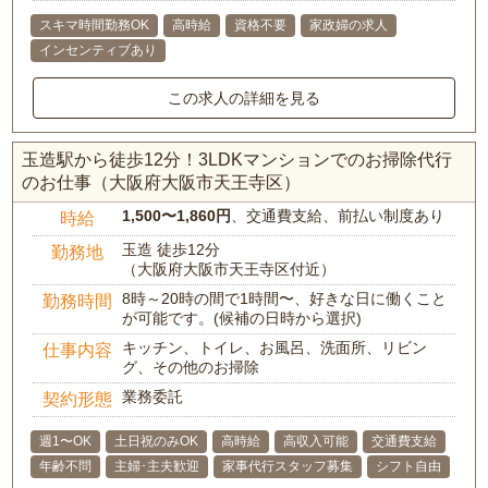
スキマ時間勤務OK
高時給
資格不要
家政婦の求人
インセンティブあり
この求人の詳細を見る
玉造駅から徒歩12分！3LDKマンションでのお掃除代行
のお仕事（大阪府大阪市天王寺区）
1,500〜1,860円
、交通費支給、前払い制度あり
時給
玉造 徒歩12分
勤務地
（大阪府大阪市天王寺区付近）
8時～20時の間で1時間〜、好きな日に働くこと
勤務時間
が可能です。(候補の日時から選択)
キッチン、トイレ、お風呂、洗面所、リビン
仕事内容
グ、その他のお掃除
業務委託
契約形態
週1〜OK
土日祝のみOK
高時給
高収入可能
交通費支給
年齢不問
主婦･主夫歓迎
家事代行スタッフ募集
シフト自由