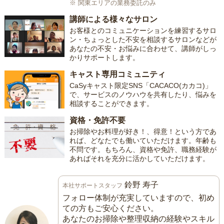
※ 関東エリアの業務委託のみ
講師による様々なサロン
お客様とのコミュニケーションを練習するサロ
ン・ちょっとした不安を相談するサロンなどが
あなたの不安・お悩みに合わせて、講師がしっ
かりサポートします。
キャスト専用コミュニティ
CaSyキャスト限定SNS「CACACO(カカコ)」
で、サービスのノウハウを共有したり、悩みを
相談することができます。
資格・免許不要
お掃除やお料理が好き！、得意！という方であ
れば、どなたでも働いていただけます。年齢も
不問です。もちろん、資格や免許、職務経験が
あればそれを充分に活かしていただけます。
鈴野 寿子
本社サポートスタッフ
フォロー体制が充実していますので、初め
ての方もご安心ください。
あなたのお掃除や整理収納の経験やスキル