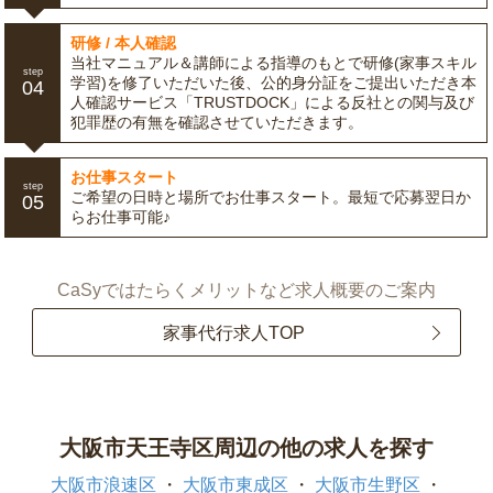
研修 / 本人確認
当社マニュアル＆講師による指導のもとで研修(家事スキル
step
学習)を修了いただいた後、公的身分証をご提出いただき本
04
人確認サービス「TRUSTDOCK」による反社との関与及び
犯罪歴の有無を確認させていただきます。
お仕事スタート
step
ご希望の日時と場所でお仕事スタート。最短で応募翌日か
05
らお仕事可能♪
CaSyではたらくメリットなど求人概要のご案内
家事代行求人TOP
大阪市天王寺区周辺の他の求人を探す
大阪市浪速区
大阪市東成区
大阪市生野区