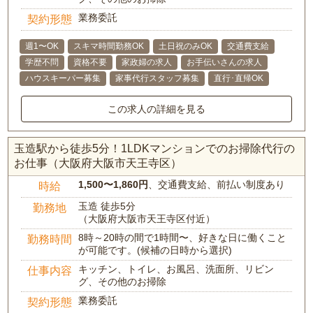
業務委託
契約形態
週1〜OK
スキマ時間勤務OK
土日祝のみOK
交通費支給
学歴不問
資格不要
家政婦の求人
お手伝いさんの求人
ハウスキーパー募集
家事代行スタッフ募集
直行･直帰OK
この求人の詳細を見る
玉造駅から徒歩5分！1LDKマンションでのお掃除代行の
お仕事（大阪府大阪市天王寺区）
1,500〜1,860円
、交通費支給、前払い制度あり
時給
玉造 徒歩5分
勤務地
（大阪府大阪市天王寺区付近）
8時～20時の間で1時間〜、好きな日に働くこと
勤務時間
が可能です。(候補の日時から選択)
キッチン、トイレ、お風呂、洗面所、リビン
仕事内容
グ、その他のお掃除
業務委託
契約形態