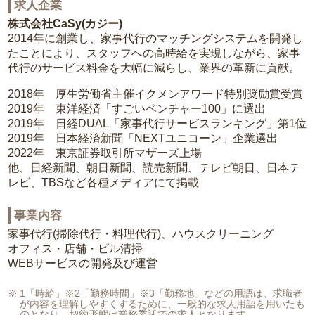
求人企業
株式会社CaSy(カジー)
2014年に創業し、家事代行のマッチングシステムを開発し
たことにより、スタッフへの高時給を実現しながら、家事
代行のサービス料金を大幅に減らし、業界の革新に貢献。
2018年 厚生労働省主催イクメンアワード特別奨励賞受賞
2019年 東洋経済「すごいベンチャー100」に選出
2019年 日経DUAL「家事代行サービスランキング」第1位
2019年 日本経済新聞「NEXTユニコーン」企業選出
2022年 東京証券取引所マザーズ上場
他、日経新聞、朝日新聞、読売新聞、テレビ朝日、日本テ
レビ、TBSなど各種メディアにて掲載
事業内容
家事代行(掃除代行・料理代行)、ハウスクリーニング
オフィス・店舗・ビル清掃
WEBサービスの開発及び運営
1「時給」※2「勤務時間」※3「勤務地」などの用語は、求職者
が内容を理解しやすくするために、一般的な求人用語を用いたも
のとなり、契約形態は業務委託での求人となります。