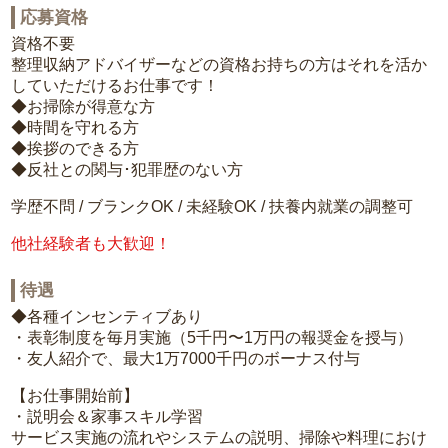
応募資格
資格不要
整理収納アドバイザーなどの資格お持ちの方はそれを活か
していただけるお仕事です！
◆お掃除が得意な方
◆時間を守れる方
◆挨拶のできる方
◆反社との関与･犯罪歴のない方
学歴不問 / ブランクOK / 未経験OK / 扶養内就業の調整可
他社経験者も大歓迎！
待遇
◆各種インセンティブあり
・表彰制度を毎月実施（5千円〜1万円の報奨金を授与）
・友人紹介で、最大1万7000千円のボーナス付与
【お仕事開始前】
・説明会＆家事スキル学習
サービス実施の流れやシステムの説明、掃除や料理におけ