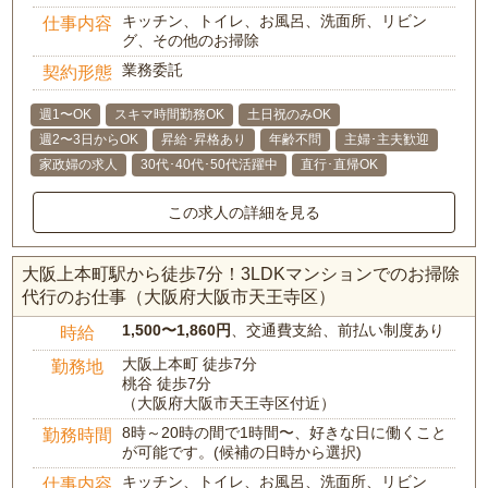
キッチン、トイレ、お風呂、洗面所、リビン
仕事内容
グ、その他のお掃除
業務委託
契約形態
週1〜OK
スキマ時間勤務OK
土日祝のみOK
週2〜3日からOK
昇給･昇格あり
年齢不問
主婦･主夫歓迎
家政婦の求人
30代･40代･50代活躍中
直行･直帰OK
この求人の詳細を見る
大阪上本町駅から徒歩7分！3LDKマンションでのお掃除
代行のお仕事（大阪府大阪市天王寺区）
1,500〜1,860円
、交通費支給、前払い制度あり
時給
大阪上本町 徒歩7分
勤務地
桃谷 徒歩7分
（大阪府大阪市天王寺区付近）
8時～20時の間で1時間〜、好きな日に働くこと
勤務時間
が可能です。(候補の日時から選択)
キッチン、トイレ、お風呂、洗面所、リビン
仕事内容