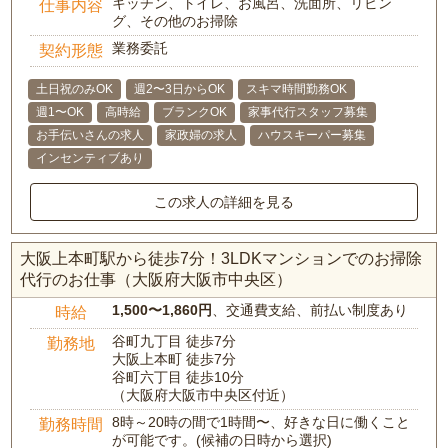
キッチン、トイレ、お風呂、洗面所、リビン
仕事内容
グ、その他のお掃除
業務委託
契約形態
土日祝のみOK
週2〜3日からOK
スキマ時間勤務OK
週1〜OK
高時給
ブランクOK
家事代行スタッフ募集
お手伝いさんの求人
家政婦の求人
ハウスキーパー募集
インセンティブあり
この求人の詳細を見る
大阪上本町駅から徒歩7分！3LDKマンションでのお掃除
代行のお仕事（大阪府大阪市中央区）
1,500〜1,860円
、交通費支給、前払い制度あり
時給
谷町九丁目 徒歩7分
勤務地
大阪上本町 徒歩7分
谷町六丁目 徒歩10分
（大阪府大阪市中央区付近）
8時～20時の間で1時間〜、好きな日に働くこと
勤務時間
が可能です。(候補の日時から選択)