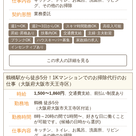
キッチン、トイレ、お風呂、洗面所、リビン
仕事内容
グ、その他のお掃除
業務委託
契約形態
週1〜OK
週2〜3日からOK
スキマ時間勤務OK
高収入可能
昇給･昇格あり
扶養内OK
交通費支給
主婦･主夫歓迎
ブランクOK
ハウスキーパー募集
家政婦の求人
インセンティブあり
この求人の詳細を見る
鶴橋駅から徒歩5分！1Kマンションでのお掃除代行のお
仕事（大阪府大阪市天王寺区）
1,500〜1,860円
、交通費支給、前払い制度あり
時給
鶴橋 徒歩5分
勤務地
（大阪府大阪市天王寺区付近）
8時～20時の間で1時間〜、好きな日に働くこと
勤務時間
が可能です。(候補の日時から選択)
キッチン、トイレ、お風呂、洗面所、リビン
仕事内容
グ、その他のお掃除