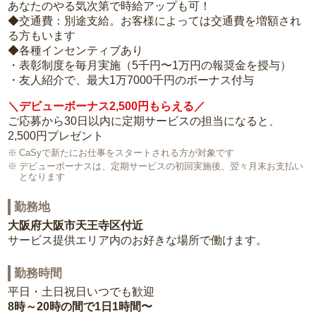
あなたのやる気次第で時給アップも可！
◆交通費：別途支給。お客様によっては交通費を増額され
る方もいます
◆各種インセンティブあり
・表彰制度を毎月実施（5千円〜1万円の報奨金を授与）
・友人紹介で、最大1万7000千円のボーナス付与
＼デビューボーナス2,500円もらえる／
ご応募から30日以内に定期サービスの担当になると、
2,500円プレゼント
CaSyで新たにお仕事をスタートされる方が対象です
デビューボーナスは、定期サービスの初回実施後、翌々月末お支払い
となります
勤務地
大阪府大阪市天王寺区付近
サービス提供エリア内のお好きな場所で働けます。
勤務時間
平日・土日祝日いつでも歓迎
8時～20時の間で1日1時間〜