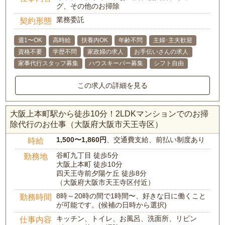
グ、その他のお掃除
業務委託
契約形態
週1〜OK
高時給
扶養内OK
年齢不問
主婦･主夫歓迎
資格不要
学歴不問
家政婦の求人
お手伝いさんの求人
家事代行スタッフ募集
ハウスキーパー募集
シフト自由
この求人の詳細を見る
大阪上本町駅から徒歩10分！2LDKマンションでのお掃
除代行のお仕事（大阪府大阪市天王寺区）
1,500〜1,860円
、交通費支給、前払い制度あり
時給
谷町九丁目 徒歩5分
勤務地
大阪上本町 徒歩10分
四天王寺前夕陽ケ丘 徒歩8分
（大阪府大阪市天王寺区付近）
8時～20時の間で1時間〜、好きな日に働くこと
勤務時間
が可能です。(候補の日時から選択)
キッチン、トイレ、お風呂、洗面所、リビン
仕事内容