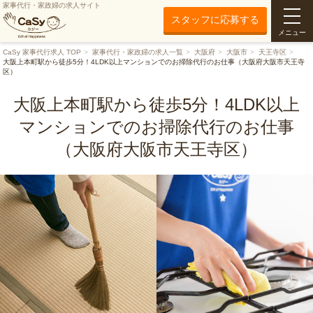
家事代行・家政婦の求人サイト
スタッフに応募する
メニュー
CaSy 家事代行求人 TOP
家事代行・家政婦の求人一覧
大阪府
大阪市
天王寺区
大阪上本町駅から徒歩5分！4LDK以上マンションでのお掃除代行のお仕事（大阪府大阪市天王寺
区）
大阪上本町駅から徒歩5分！4LDK以上
マンションでのお掃除代行のお仕事
（大阪府大阪市天王寺区）