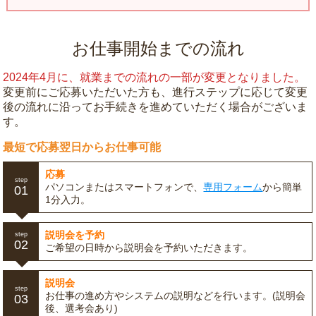
お仕事開始までの流れ
2024年4月に、就業までの流れの一部が変更となりました。
変更前にご応募いただいた方も、進行ステップに応じて変更
後の流れに沿ってお手続きを進めていただく場合がございま
す。
最短で応募翌日からお仕事可能
応募
step
パソコンまたはスマートフォンで、
専用フォーム
から簡単
01
1分入力。
説明会を予約
step
02
ご希望の日時から説明会を予約いただきます。
説明会
step
お仕事の進め方やシステムの説明などを行います。(説明会
03
後、選考会あり)