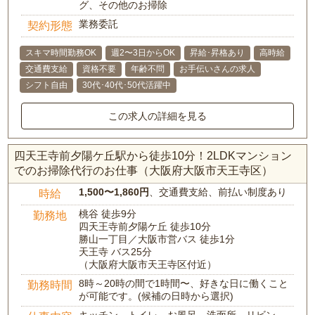
グ、その他のお掃除
業務委託
契約形態
スキマ時間勤務OK
週2〜3日からOK
昇給･昇格あり
高時給
交通費支給
資格不要
年齢不問
お手伝いさんの求人
シフト自由
30代･40代･50代活躍中
この求人の詳細を見る
四天王寺前夕陽ケ丘駅から徒歩10分！2LDKマンション
でのお掃除代行のお仕事（大阪府大阪市天王寺区）
1,500〜1,860円
、交通費支給、前払い制度あり
時給
桃谷 徒歩9分
勤務地
四天王寺前夕陽ケ丘 徒歩10分
勝山一丁目／大阪市営バス 徒歩1分
天王寺 バス25分
（大阪府大阪市天王寺区付近）
8時～20時の間で1時間〜、好きな日に働くこと
勤務時間
が可能です。(候補の日時から選択)