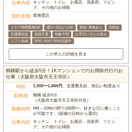
キッチン、トイレ、お風呂、洗面所、リビン
仕事内容
グ、その他のお掃除
業務委託
契約形態
スキマ時間勤務OK
週2〜3日からOK
昇給･昇格あり
高時給
交通費支給
資格不要
年齢不問
お手伝いさんの求人
シフト自由
30代･40代･50代活躍中
この求人の詳細を見る
鶴橋駅から徒歩5分！1Kマンションでのお掃除代行のお
仕事（大阪府大阪市天王寺区）
1,500〜1,860円
、交通費支給、前払い制度あり
時給
鶴橋 徒歩5分
勤務地
（大阪府大阪市天王寺区付近）
8時～20時の間で1時間〜、好きな日に働くこと
勤務時間
が可能です。(候補の日時から選択)
キッチン、トイレ、お風呂、洗面所、リビン
仕事内容
グ、その他のお掃除