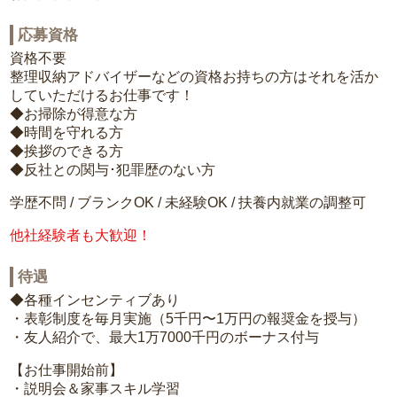
応募資格
資格不要
整理収納アドバイザーなどの資格お持ちの方はそれを活か
していただけるお仕事です！
◆お掃除が得意な方
◆時間を守れる方
◆挨拶のできる方
◆反社との関与･犯罪歴のない方
学歴不問 / ブランクOK / 未経験OK / 扶養内就業の調整可
他社経験者も大歓迎！
待遇
◆各種インセンティブあり
・表彰制度を毎月実施（5千円〜1万円の報奨金を授与）
・友人紹介で、最大1万7000千円のボーナス付与
【お仕事開始前】
・説明会＆家事スキル学習