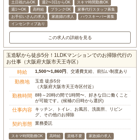
土日祝のみOK
週2〜3日からOK
スキマ時間勤務OK
週1〜OK
高時給
ブランクOK
家事代行スタッフ募集
お手伝いさんの求人
家政婦の求人
ハウスキーパー募集
インセンティブあり
この求人の詳細を見る
玉造駅から徒歩5分！1LDKマンションでのお掃除代行の
お仕事（大阪府大阪市天王寺区）
1,500〜1,860円
、交通費支給、前払い制度あり
時給
玉造 徒歩5分
勤務地
（大阪府大阪市天王寺区付近）
8時～20時の間で1時間〜、好きな日に働くこと
勤務時間
が可能です。(候補の日時から選択)
キッチン、トイレ、お風呂、洗面所、リビン
仕事内容
グ、その他のお掃除
業務委託
契約形態
スキマ時間勤務OK
高時給
資格不要
家政婦の求人