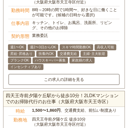
（大阪府大阪市天王寺区付近）
8時～20時の間で1時間〜、好きな日に働くこと
勤務時間
が可能です。(候補の日時から選択)
キッチン、トイレ、お風呂、洗面所、リビン
仕事内容
グ、その他のお掃除
業務委託
契約形態
週1〜OK
週2〜3日からOK
スキマ時間勤務OK
高収入可能
昇給･昇格あり
扶養内OK
交通費支給
主婦･主夫歓迎
ブランクOK
ハウスキーパー募集
家政婦の求人
インセンティブあり
この求人の詳細を見る
四天王寺前夕陽ケ丘駅から徒歩10分！2LDKマンション
でのお掃除代行のお仕事（大阪府大阪市天王寺区）
1,500〜1,860円
、交通費支給、前払い制度あり
時給
四天王寺前夕陽ケ丘 徒歩10分
勤務地
（大阪府大阪市天王寺区付近）