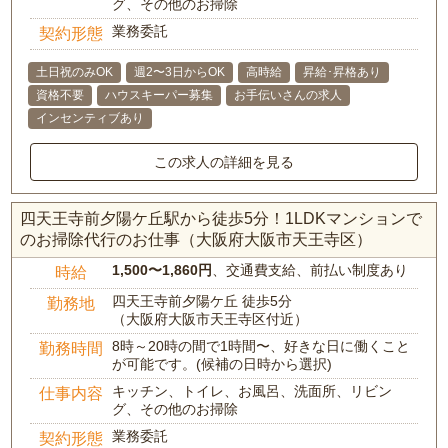
グ、その他のお掃除
業務委託
契約形態
土日祝のみOK
週2〜3日からOK
高時給
昇給･昇格あり
資格不要
ハウスキーパー募集
お手伝いさんの求人
インセンティブあり
この求人の詳細を見る
四天王寺前夕陽ケ丘駅から徒歩5分！1LDKマンションで
のお掃除代行のお仕事（大阪府大阪市天王寺区）
1,500〜1,860円
、交通費支給、前払い制度あり
時給
四天王寺前夕陽ケ丘 徒歩5分
勤務地
（大阪府大阪市天王寺区付近）
8時～20時の間で1時間〜、好きな日に働くこと
勤務時間
が可能です。(候補の日時から選択)
キッチン、トイレ、お風呂、洗面所、リビン
仕事内容
グ、その他のお掃除
業務委託
契約形態