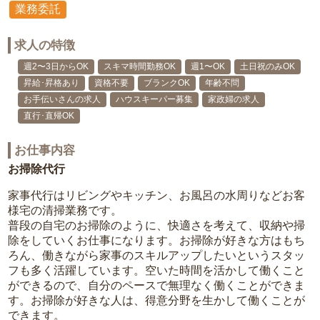
業務委託
求人の特徴
週2〜3日からOK
スキマ時間勤務OK
週1〜OK
土日祝のみOK
昇給･昇格あり
資格不要
ブランクOK
年齢不問
お手伝いさんの求人
ハウスキーパー募集
家政婦の求人
直行･直帰OK
お仕事内容
お掃除代行
家事代行はリビングやキッチン、お風呂の水周りなどお客
様宅の清掃業務です。
普段の自宅のお掃除のように、快適さを考えて、収納や掃
除をしていくお仕事になります。お掃除が好きな方はもち
ろん、働きながら家事のスキルアップしたいというスタッ
フも多く活躍しています。空いた時間を活かして働くこと
ができるので、自分のペースで無理なく働くことができま
す。お掃除が好きな人は、得意分野を生かして働くことが
できます。