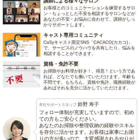
講師による様々なサロン
お客様とのコミュニケーションを練習するサロ
ン・ちょっとした不安を相談するサロンなどが
あなたの不安・お悩みに合わせて、講師がしっ
かりサポートします。
キャスト専用コミュニティ
CaSyキャスト限定SNS「CACACO(カカコ)」
で、サービスのノウハウを共有したり、悩みを
相談することができます。
資格・免許不要
お掃除やお料理が好き！、得意！という方であ
れば、どなたでも働いていただけます。年齢も
不問です。もちろん、資格や免許、職務経験が
あればそれを充分に活かしていただけます。
鈴野 寿子
本社サポートスタッフ
フォロー体制が充実していますので、初め
ての方もご安心ください。
あなたのお掃除や整理収納の経験やスキル
を存分に活かせます。お客様は家事にお困
りの方が多いので、大変感謝されるやりが