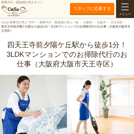
家事代行・家政婦の求人サイト
スタッフに応募する
メニュー
CaSy 家事代行求人 TOP
家事代行・家政婦の求人一覧
大阪府
大阪市
天王寺区
四天王寺前夕陽ケ丘駅から徒歩1分！3LDKマンションでのお掃除代行のお仕事（大阪府大阪市天
王寺区）
四天王寺前夕陽ケ丘駅から徒歩1分！
3LDKマンションでのお掃除代行のお
仕事（大阪府大阪市天王寺区）