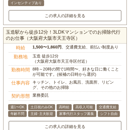
インセンティブあり
この求人の詳細を見る
玉造駅から徒歩12分！3LDKマンションでのお掃除代行
のお仕事（大阪府大阪市天王寺区）
1,500〜1,860円
、交通費支給、前払い制度あり
時給
玉造 徒歩12分
勤務地
（大阪府大阪市天王寺区付近）
8時～20時の間で1時間〜、好きな日に働くこと
勤務時間
が可能です。(候補の日時から選択)
キッチン、トイレ、お風呂、洗面所、リビン
仕事内容
グ、その他のお掃除
業務委託
契約形態
週1〜OK
土日祝のみOK
高時給
高収入可能
交通費支給
年齢不問
主婦･主夫歓迎
家事代行スタッフ募集
シフト自由
この求人の詳細を見る