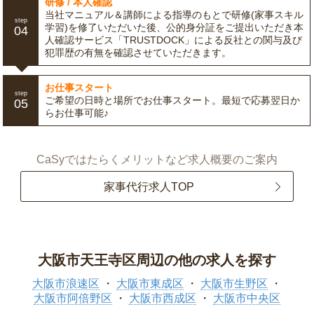
研修 / 本人確認
当社マニュアル＆講師による指導のもとで研修(家事スキル
step
学習)を修了いただいた後、公的身分証をご提出いただき本
04
人確認サービス「TRUSTDOCK」による反社との関与及び
犯罪歴の有無を確認させていただきます。
お仕事スタート
step
ご希望の日時と場所でお仕事スタート。最短で応募翌日か
05
らお仕事可能♪
CaSyではたらくメリットなど求人概要のご案内
家事代行求人TOP
大阪市天王寺区周辺の他の求人を探す
大阪市浪速区
大阪市東成区
大阪市生野区
大阪市阿倍野区
大阪市西成区
大阪市中央区