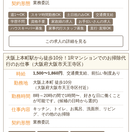
業務委託
契約形態
週1〜OK
スキマ時間勤務OK
土日祝のみOK
交通費支給
学歴不問
資格不要
家政婦の求人
お手伝いさんの求人
ハウスキーパー募集
家事代行スタッフ募集
直行･直帰OK
この求人の詳細を見る
大阪上本町駅から徒歩10分！1Rマンションでのお掃除代
行のお仕事（大阪府大阪市天王寺区）
1,500〜1,860円
、交通費支給、前払い制度あり
時給
大阪上本町 徒歩10分
勤務地
（大阪府大阪市天王寺区付近）
8時～20時の間で1時間〜、好きな日に働くこと
勤務時間
が可能です。(候補の日時から選択)
キッチン、トイレ、お風呂、洗面所、リビン
仕事内容
グ、その他のお掃除
業務委託
契約形態