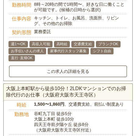
8時～20時の間で1時間〜、好きな日に働くこと
勤務時間
が可能です。(候補の日時から選択)
キッチン、トイレ、お風呂、洗面所、リビン
仕事内容
グ、その他のお掃除
業務委託
契約形態
週1〜OK
高収入可能
高時給
交通費支給
ブランクOK
お手伝いさんの求人
家事代行スタッフ募集
シフト自由
直行･直帰OK
この求人の詳細を見る
大阪上本町駅から徒歩10分！2LDKマンションでのお掃
除代行のお仕事（大阪府大阪市天王寺区）
1,500〜1,860円
、交通費支給、前払い制度あり
時給
谷町九丁目 徒歩5分
勤務地
大阪上本町 徒歩10分
四天王寺前夕陽ケ丘 徒歩8分
（大阪府大阪市天王寺区付近）