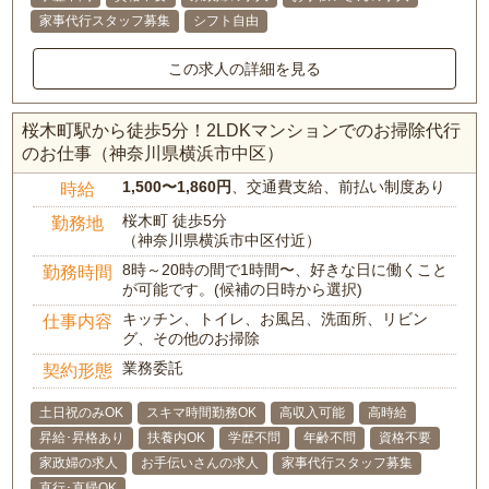
家事代行スタッフ募集
シフト自由
この求人の詳細を見る
桜木町駅から徒歩5分！2LDKマンションでのお掃除代行
のお仕事（神奈川県横浜市中区）
1,500〜1,860円
、交通費支給、前払い制度あり
時給
桜木町 徒歩5分
勤務地
（神奈川県横浜市中区付近）
8時～20時の間で1時間〜、好きな日に働くこと
勤務時間
が可能です。(候補の日時から選択)
キッチン、トイレ、お風呂、洗面所、リビン
仕事内容
グ、その他のお掃除
業務委託
契約形態
土日祝のみOK
スキマ時間勤務OK
高収入可能
高時給
昇給･昇格あり
扶養内OK
学歴不問
年齢不問
資格不要
家政婦の求人
お手伝いさんの求人
家事代行スタッフ募集
直行･直帰OK