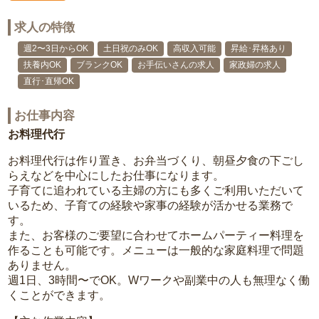
求人の特徴
週2〜3日からOK
土日祝のみOK
高収入可能
昇給･昇格あり
扶養内OK
ブランクOK
お手伝いさんの求人
家政婦の求人
直行･直帰OK
お仕事内容
お料理代行
お料理代行は作り置き、お弁当づくり、朝昼夕食の下ごし
らえなどを中心にしたお仕事になります。
子育てに追われている主婦の方にも多くご利用いただいて
いるため、子育ての経験や家事の経験が活かせる業務で
す。
また、お客様のご要望に合わせてホームパーティー料理を
作ることも可能です。メニューは一般的な家庭料理で問題
ありません。
週1日、3時間〜でOK。Wワークや副業中の人も無理なく働
くことができます。