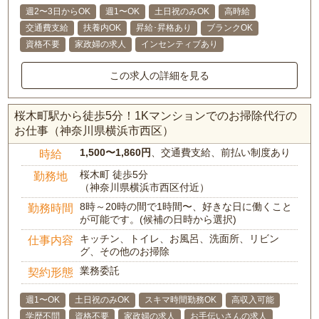
週2〜3日からOK
週1〜OK
土日祝のみOK
高時給
交通費支給
扶養内OK
昇給･昇格あり
ブランクOK
資格不要
家政婦の求人
インセンティブあり
この求人の詳細を見る
桜木町駅から徒歩5分！1Kマンションでのお掃除代行の
お仕事（神奈川県横浜市西区）
1,500〜1,860円
、交通費支給、前払い制度あり
時給
桜木町 徒歩5分
勤務地
（神奈川県横浜市西区付近）
8時～20時の間で1時間〜、好きな日に働くこと
勤務時間
が可能です。(候補の日時から選択)
キッチン、トイレ、お風呂、洗面所、リビン
仕事内容
グ、その他のお掃除
業務委託
契約形態
週1〜OK
土日祝のみOK
スキマ時間勤務OK
高収入可能
学歴不問
資格不要
家政婦の求人
お手伝いさんの求人