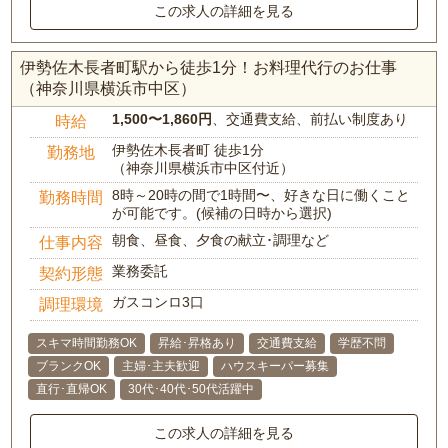
この求人の詳細を見る
伊勢佐木長者町駅から徒歩1分！お料理代行のお仕事
（神奈川県横浜市中区）
1,500〜1,860円
、交通費支給、前払い制度あり
時給
伊勢佐木長者町 徒歩1分
勤務地
（神奈川県横浜市中区付近）
8時～20時の間で1時間〜、好きな日に働くこと
勤務時間
が可能です。(候補の日時から選択)
朝食、昼食、夕食の献立･調理など
仕事内容
業務委託
契約形態
ガスコンロ3口
調理環境
スキマ時間勤務OK
昇給･昇格あり
交通費支給
学歴不問
ブランクOK
主婦･主夫歓迎
ハウスキーパー募集
直行･直帰OK
30代･40代･50代活躍中
この求人の詳細を見る