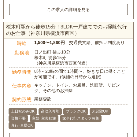
この求人の詳細を見る
桜木町駅から徒歩15分！3LDK一戸建てでのお掃除代行
のお仕事（神奈川県横浜市西区）
1,500〜1,860円
、交通費支給、前払い制度あり
時給
日ノ出町 徒歩10分
勤務地
桜木町 徒歩15分
（神奈川県横浜市西区付近）
8時～20時の間で1時間〜、好きな日に働くこと
勤務時間
が可能です。(候補の日時から選択)
キッチン、トイレ、お風呂、洗面所、リビン
仕事内容
グ、その他のお掃除
業務委託
契約形態
土日祝のみOK
高収入可能
ブランクOK
未経験OK
資格不要
主婦･主夫歓迎
家事代行スタッフ募集
直行･直帰OK