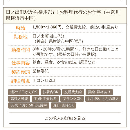
日ノ出町駅から徒歩7分！お料理代行のお仕事（神奈川
県横浜市中区）
1,500〜1,860円
、交通費支給、前払い制度あり
時給
日ノ出町 徒歩7分
勤務地
（神奈川県横浜市中区付近）
8時～20時の間で1時間〜、好きな日に働くこと
勤務時間
が可能です。(候補の日時から選択)
朝食、昼食、夕食の献立･調理など
仕事内容
業務委託
契約形態
IHコンロ2口
調理環境
週2〜3日からOK
扶養内OK
交通費支給
昇給･昇格あり
高収入可能
主婦･主夫歓迎
ブランクOK
お手伝いさんの求人
30代･40代･50代活躍中
直行･直帰OK
この求人の詳細を見る