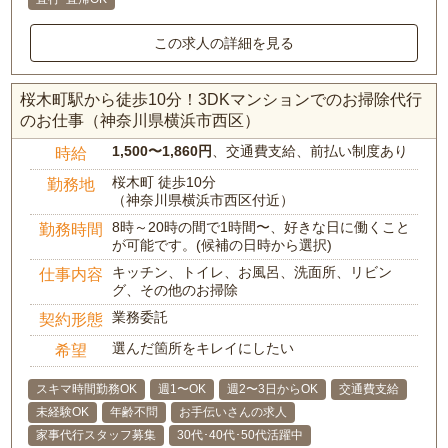
この求人の詳細を見る
桜木町駅から徒歩10分！3DKマンションでのお掃除代行
のお仕事（神奈川県横浜市西区）
1,500〜1,860円
、交通費支給、前払い制度あり
時給
桜木町 徒歩10分
勤務地
（神奈川県横浜市西区付近）
8時～20時の間で1時間〜、好きな日に働くこと
勤務時間
が可能です。(候補の日時から選択)
キッチン、トイレ、お風呂、洗面所、リビン
仕事内容
グ、その他のお掃除
業務委託
契約形態
選んだ箇所をキレイにしたい
希望
スキマ時間勤務OK
週1〜OK
週2〜3日からOK
交通費支給
未経験OK
年齢不問
お手伝いさんの求人
家事代行スタッフ募集
30代･40代･50代活躍中