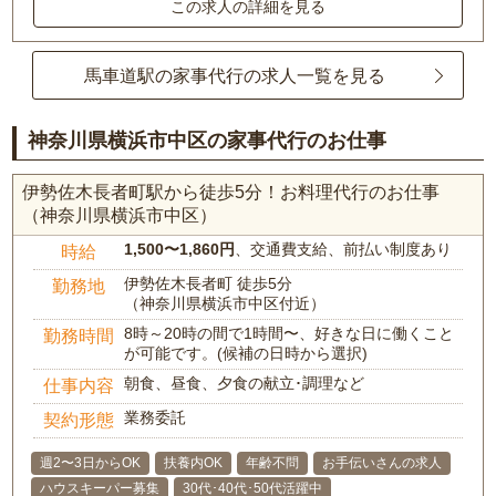
この求人の詳細を見る
馬車道駅の家事代行の求人一覧を見る
神奈川県横浜市中区の家事代行のお仕事
伊勢佐木長者町駅から徒歩5分！お料理代行のお仕事
（神奈川県横浜市中区）
1,500〜1,860円
、交通費支給、前払い制度あり
時給
伊勢佐木長者町 徒歩5分
勤務地
（神奈川県横浜市中区付近）
8時～20時の間で1時間〜、好きな日に働くこと
勤務時間
が可能です。(候補の日時から選択)
朝食、昼食、夕食の献立･調理など
仕事内容
業務委託
契約形態
週2〜3日からOK
扶養内OK
年齢不問
お手伝いさんの求人
ハウスキーパー募集
30代･40代･50代活躍中