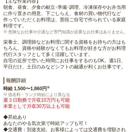
【主な作業内容】
朝食、昼食、夕食の献立･準備･調理、冷凍保存やお弁当用
に作り置きの用意、下ごしらえ、食材の買い物代行など
作っていただくお料理は、普段ご自宅で作られている家庭
料理です。
危険なお仕事や介護など専門知識が必要なお仕事はありません。
栄養士、調理師などお料理に関する資格をお持ちの方はも
ちろん、資格や経験がなくてもお料理が好きな方がお料理
代行スタッフとして多く活躍しています。
自宅の近所で空いた時間にお仕事をするのもOK。週1日、
平日だけ、土日のみなどシフトの融通が利くお仕事です。
報酬詳細
※
時給
1,500〜1,860円
指名料・ランク時給により異なる
週３日勤務で月収10万円も可能
本業として月収30万以上も可能
◆昇給あり
あなたのやる気次第で時給アップも可！
◆交通費：別途支給。お客様によっては交通費を増額され