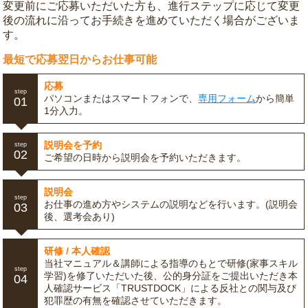
変更前にご応募いただいた方も、進行ステップに応じて変更
後の流れに沿ってお手続きを進めていただく場合がございま
す。
最短で応募翌日からお仕事可能
応募
step
パソコンまたはスマートフォンで、
専用フォーム
から簡単
01
1分入力。
説明会を予約
step
02
ご希望の日時から説明会を予約いただきます。
説明会
step
お仕事の進め方やシステムの説明などを行います。(説明会
03
後、選考会あり)
研修 / 本人確認
当社マニュアル＆講師による指導のもとで研修(家事スキル
step
学習)を修了いただいた後、公的身分証をご提出いただき本
04
人確認サービス「TRUSTDOCK」による反社との関与及び
犯罪歴の有無を確認させていただきます。