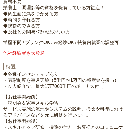
資格不要
栄養士、調理師等の資格を保有している方歓迎！
◆衛生面に気をつかえる方
◆時間を守れる方
◆挨拶のできる方
◆反社との関与･犯罪歴のない方
学歴不問 / ブランクOK / 未経験OK / 扶養内就業の調整可
他社経験者も大歓迎！
待遇
◆各種インセンティブあり
・表彰制度を毎月実施（5千円〜1万円の報奨金を授与）
・友人紹介で、最大1万7000千円のボーナス付与
【お仕事開始前】
・説明会＆家事スキル学習
サービス実施の流れやシステムの説明、掃除や料理におけ
るアドバイスなどを元に研修を行います。
【お仕事開始後】
・スキルアップ研修：掃除の仕方、お客様とのコミュニケ