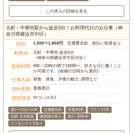
この求人の詳細を見る
元町・中華街駅から徒歩5分！お料理代行のお仕事（神
奈川県横浜市中区）
1,500〜1,860円
、交通費支給、前払い制度あり
時給
元町・中華街 徒歩5分
勤務地
（神奈川県横浜市中区付近）
8時～20時の間で1時間〜、好きな日に働くこと
勤務時間
が可能です。(候補の日時から選択)
朝食、昼食、夕食の献立･調理など
仕事内容
業務委託
契約形態
IHコンロ3口
調理環境
週2〜3日からOK
交通費支給
扶養内OK
ブランクOK
主婦･主夫歓迎
家政婦の求人
直行･直帰OK
インセンティブあり