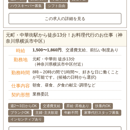
ハウスキーパー募集
シフト自由
この求人の詳細を見る
元町・中華街駅から徒歩13分！お料理代行のお仕事（神
奈川県横浜市中区）
1,500〜1,860円
、交通費支給、前払い制度あり
時給
元町・中華街 徒歩13分
勤務地
（神奈川県横浜市中区付近）
8時～20時の間で1時間〜、好きな日に働くこと
勤務時間
が可能です。(候補の日時から選択)
朝食、昼食、夕食の献立･調理など
仕事内容
業務委託
契約形態
週2〜3日からOK
交通費支給
昇給･昇格あり
扶養内OK
ブランクOK
主婦･主夫歓迎
年齢不問
家事代行スタッフ募集
インセンティブあり