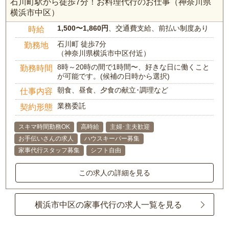
石川町駅から徒歩7分！お料理代行のお仕事（神奈川県
横浜市中区）
1,500〜1,860円
、交通費支給、前払い制度あり
時給
石川町 徒歩7分
勤務地
（神奈川県横浜市中区付近）
8時～20時の間で1時間〜、好きな日に働くこと
勤務時間
が可能です。(候補の日時から選択)
朝食、昼食、夕食の献立･調理など
仕事内容
業務委託
契約形態
スキマ時間勤務OK
高時給
主婦･主夫歓迎
お手伝いさんの求人
ハウスキーパー募集
家事代行スタッフ募集
シフト自由
この求人の詳細を見る
横浜市中区の家事代行の求人一覧を見る