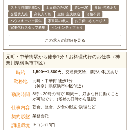
スキマ時間勤務OK
土日祝のみOK
週1〜OK
昇給･昇格あり
交通費支給
高収入可能
主婦･主夫歓迎
資格不要
ハウスキーパー募集
家政婦の求人
お手伝いさんの求人
家事代行スタッフ募集
インセンティブあり
この求人の詳細を見る
元町・中華街駅から徒歩1分！お料理代行のお仕事（神
奈川県横浜市中区）
1,500〜1,860円
、交通費支給、前払い制度あり
時給
元町・中華街 徒歩1分
勤務地
（神奈川県横浜市中区付近）
8時～20時の間で1時間〜、好きな日に働くこと
勤務時間
が可能です。(候補の日時から選択)
朝食、昼食、夕食の献立･調理など
仕事内容
業務委託
契約形態
IHコンロ3口
調理環境