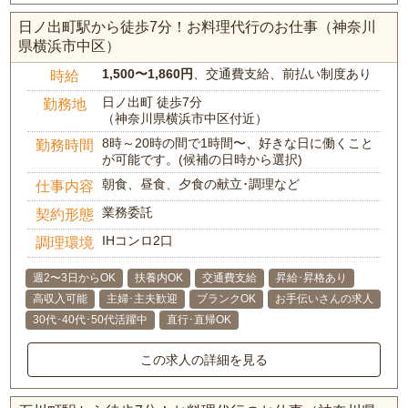
日ノ出町駅から徒歩7分！お料理代行のお仕事（神奈川
県横浜市中区）
1,500〜1,860円
、交通費支給、前払い制度あり
時給
日ノ出町 徒歩7分
勤務地
（神奈川県横浜市中区付近）
8時～20時の間で1時間〜、好きな日に働くこと
勤務時間
が可能です。(候補の日時から選択)
朝食、昼食、夕食の献立･調理など
仕事内容
業務委託
契約形態
IHコンロ2口
調理環境
週2〜3日からOK
扶養内OK
交通費支給
昇給･昇格あり
高収入可能
主婦･主夫歓迎
ブランクOK
お手伝いさんの求人
30代･40代･50代活躍中
直行･直帰OK
この求人の詳細を見る