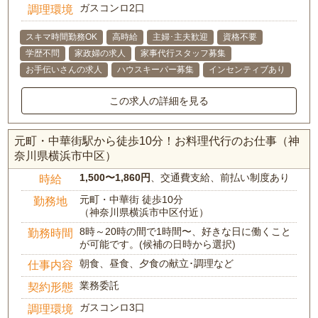
ガスコンロ2口
調理環境
スキマ時間勤務OK
高時給
主婦･主夫歓迎
資格不要
学歴不問
家政婦の求人
家事代行スタッフ募集
お手伝いさんの求人
ハウスキーパー募集
インセンティブあり
この求人の詳細を見る
元町・中華街駅から徒歩10分！お料理代行のお仕事（神
奈川県横浜市中区）
1,500〜1,860円
、交通費支給、前払い制度あり
時給
元町・中華街 徒歩10分
勤務地
（神奈川県横浜市中区付近）
8時～20時の間で1時間〜、好きな日に働くこと
勤務時間
が可能です。(候補の日時から選択)
朝食、昼食、夕食の献立･調理など
仕事内容
業務委託
契約形態
ガスコンロ3口
調理環境