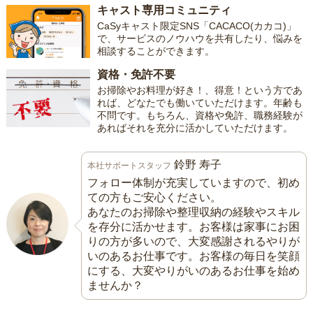
キャスト専用コミュニティ
CaSyキャスト限定SNS「CACACO(カカコ)」
で、サービスのノウハウを共有したり、悩みを
相談することができます。
資格・免許不要
お掃除やお料理が好き！、得意！という方であ
れば、どなたでも働いていただけます。年齢も
不問です。もちろん、資格や免許、職務経験が
あればそれを充分に活かしていただけます。
鈴野 寿子
本社サポートスタッフ
フォロー体制が充実していますので、初め
ての方もご安心ください。
あなたのお掃除や整理収納の経験やスキル
を存分に活かせます。お客様は家事にお困
りの方が多いので、大変感謝されるやりが
いのあるお仕事です。お客様の毎日を笑顔
にする、大変やりがいのあるお仕事を始め
ませんか？