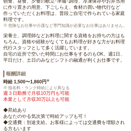
朝食、昼食、夕食の献立･準備･調理、冷凍保存やお弁当用
に作り置きの用意、下ごしらえ、食材の買い物代行など
作っていただくお料理は、普段ご自宅で作られている家庭
料理です。
危険なお仕事や介護など専門知識が必要なお仕事はありません。
栄養士、調理師などお料理に関する資格をお持ちの方はも
ちろん、資格や経験がなくてもお料理が好きな方がお料理
代行スタッフとして多く活躍しています。
自宅の近所で空いた時間にお仕事をするのもOK。週1日、
平日だけ、土日のみなどシフトの融通が利くお仕事です。
報酬詳細
※
時給
1,500〜1,860円
指名料・ランク時給により異なる
週３日勤務で月収10万円も可能
本業として月収30万以上も可能
◆昇給あり
あなたのやる気次第で時給アップも可！
◆交通費：別途支給。お客様によっては交通費を増額され
る方もいます