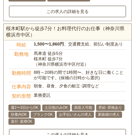
この求人の詳細を見る
桜木町駅から徒歩7分！お料理代行のお仕事（神奈川県
横浜市中区）
1,500〜1,860円
、交通費支給、前払い制度あり
時給
馬車道 徒歩5分
勤務地
桜木町 徒歩7分
（神奈川県横浜市中区付近）
8時～20時の間で1時間〜、好きな日に働くこと
勤務時間
が可能です。(候補の日時から選択)
朝食、昼食、夕食の献立･調理など
仕事内容
業務委託
契約形態
週2〜3日からOK
土日祝のみOK
高収入可能
昇給･昇格あり
扶養内OK
ブランクOK
お手伝いさんの求人
家政婦の求人
直行･直帰OK
この求人の詳細を見る