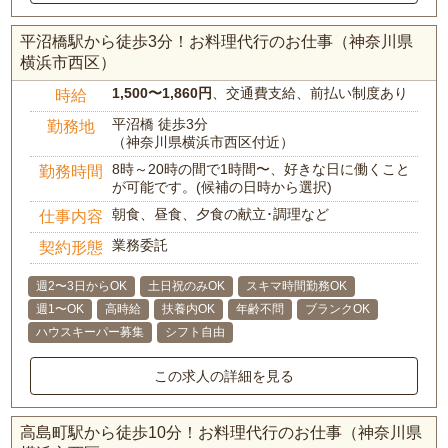
平沼橋駅から徒歩3分！お料理代行のお仕事（神奈川県
横浜市西区）
1,500〜1,860円
、交通費支給、前払い制度あり
時給
平沼橋 徒歩3分
勤務地
（神奈川県横浜市西区付近）
8時～20時の間で1時間〜、好きな日に働くこと
勤務時間
が可能です。(候補の日時から選択)
朝食、昼食、夕食の献立･調理など
仕事内容
業務委託
契約形態
週2〜3日からOK
土日祝のみOK
スキマ時間勤務OK
週1〜OK
高時給
扶養内OK
年齢不問
ブランクOK
ハウスキーパー募集
シフト自由
この求人の詳細を見る
高島町駅から徒歩10分！お料理代行のお仕事（神奈川県