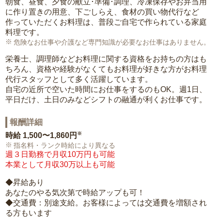
朝食、昼食、夕食の献立･準備･調理、冷凍保存やお弁当用
に作り置きの用意、下ごしらえ、食材の買い物代行など
作っていただくお料理は、普段ご自宅で作られている家庭
料理です。
危険なお仕事や介護など専門知識が必要なお仕事はありません。
栄養士、調理師などお料理に関する資格をお持ちの方はも
ちろん、資格や経験がなくてもお料理が好きな方がお料理
代行スタッフとして多く活躍しています。
自宅の近所で空いた時間にお仕事をするのもOK。週1日、
平日だけ、土日のみなどシフトの融通が利くお仕事です。
報酬詳細
※
時給
1,500〜1,860円
指名料・ランク時給により異なる
週３日勤務で月収10万円も可能
本業として月収30万以上も可能
◆昇給あり
あなたのやる気次第で時給アップも可！
◆交通費：別途支給。お客様によっては交通費を増額され
る方もいます