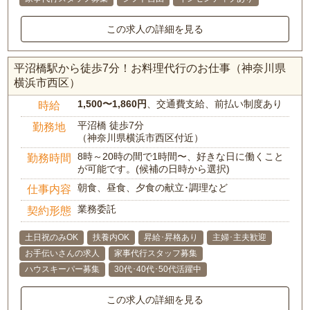
この求人の詳細を見る
平沼橋駅から徒歩7分！お料理代行のお仕事（神奈川県
横浜市西区）
1,500〜1,860円
、交通費支給、前払い制度あり
時給
平沼橋 徒歩7分
勤務地
（神奈川県横浜市西区付近）
8時～20時の間で1時間〜、好きな日に働くこと
勤務時間
が可能です。(候補の日時から選択)
朝食、昼食、夕食の献立･調理など
仕事内容
業務委託
契約形態
土日祝のみOK
扶養内OK
昇給･昇格あり
主婦･主夫歓迎
お手伝いさんの求人
家事代行スタッフ募集
ハウスキーパー募集
30代･40代･50代活躍中
この求人の詳細を見る