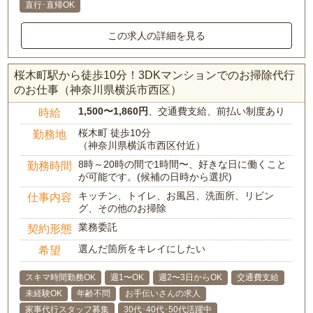
直行･直帰OK
この求人の詳細を見る
桜木町駅から徒歩10分！3DKマンションでのお掃除代行
のお仕事（神奈川県横浜市西区）
1,500〜1,860円
、交通費支給、前払い制度あり
時給
桜木町 徒歩10分
勤務地
（神奈川県横浜市西区付近）
8時～20時の間で1時間〜、好きな日に働くこと
勤務時間
が可能です。(候補の日時から選択)
キッチン、トイレ、お風呂、洗面所、リビン
仕事内容
グ、その他のお掃除
業務委託
契約形態
選んだ箇所をキレイにしたい
希望
スキマ時間勤務OK
週1〜OK
週2〜3日からOK
交通費支給
未経験OK
年齢不問
お手伝いさんの求人
家事代行スタッフ募集
30代･40代･50代活躍中