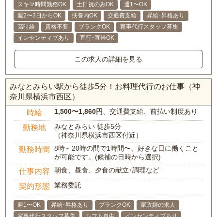
スキマ時間勤務OK
土日祝のみOK
週1〜OK
週2〜3日からOK
扶養内OK
交通費支給
昇給･昇格あり
高時給
資格不要
ブランクOK
家事代行スタッフ募集
インセンティブあり
直行･直帰OK
この求人の詳細を見る
みなとみらい駅から徒歩5分！お料理代行のお仕事（神
奈川県横浜市西区）
1,500〜1,860円
、交通費支給、前払い制度あり
時給
みなとみらい 徒歩5分
勤務地
（神奈川県横浜市西区付近）
8時～20時の間で1時間〜、好きな日に働くこと
勤務時間
が可能です。(候補の日時から選択)
朝食、昼食、夕食の献立･調理など
仕事内容
業務委託
契約形態
週1〜OK
昇給･昇格あり
ブランクOK
家政婦の求人
家事代行スタッフ募集
シフト自由
インセンティブあり