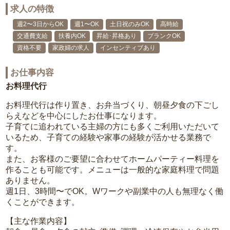
求人の特徴
週2〜3日からOK
週1〜OK
土日祝のみOK
高時給
交通費支給
扶養内OK
昇給･昇格あり
ブランクOK
資格不要
家政婦の求人
インセンティブあり
お仕事内容
お料理代行
お料理代行は作り置き、お弁当づくり、朝昼夕食の下ごし
らえなどを中心にしたお仕事になります。
子育てに追われている主婦の方にも多くご利用いただいて
いるため、子育ての経験や家事の経験が活かせる業務で
す。
また、お客様のご要望に合わせてホームパーティー料理を
作ることも可能です。メニューは一般的な家庭料理で問題
ありません。
週1日、3時間〜でOK。Wワークや副業中の人も無理なく働
くことができます。
【主な作業内容】