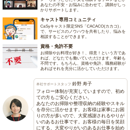
あなたの不安・お悩みに合わせて、講師がしっ
かりサポートします。
キャスト専用コミュニティ
CaSyキャスト限定SNS「CACACO(カカコ)」
で、サービスのノウハウを共有したり、悩みを
相談することができます。
資格・免許不要
お掃除やお料理が好き！、得意！という方であ
れば、どなたでも働いていただけます。年齢も
不問です。もちろん、資格や免許、職務経験が
あればそれを充分に活かしていただけます。
鈴野 寿子
本社サポートスタッフ
フォロー体制が充実していますので、初め
ての方もご安心ください。
あなたのお掃除や整理収納の経験やスキル
を存分に活かせます。お客様は家事にお困
りの方が多いので、大変感謝されるやりが
いのあるお仕事です。お客様の毎日を笑顔
にする、大変やりがいのあるお仕事を始め