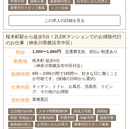
学歴不問
資格不要
家政婦の求人
お手伝いさんの求人
家事代行スタッフ募集
シフト自由
この求人の詳細を見る
桜木町駅から徒歩5分！2LDKマンションでのお掃除代行
のお仕事（神奈川県横浜市中区）
1,500〜1,860円
、交通費支給、前払い制度あり
時給
桜木町 徒歩5分
勤務地
（神奈川県横浜市中区付近）
8時～20時の間で1時間〜、好きな日に働くこと
勤務時間
が可能です。(候補の日時から選択)
キッチン、トイレ、お風呂、洗面所、リビン
仕事内容
グ、その他のお掃除
業務委託
契約形態
土日祝のみOK
スキマ時間勤務OK
高収入可能
高時給
昇給･昇格あり
扶養内OK
学歴不問
年齢不問
資格不要
家政婦の求人
お手伝いさんの求人
家事代行スタッフ募集