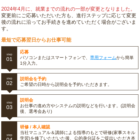
2024年4月に、就業までの流れの一部が変更となりました。
変更前にご応募いただいた方も、進行ステップに応じて変更
後の流れに沿ってお手続きを進めていただく場合がございま
す。
最短で応募翌日からお仕事可能
応募
step
パソコンまたはスマートフォンで、
専用フォーム
から簡単
01
1分入力。
説明会を予約
step
02
ご希望の日時から説明会を予約いただきます。
説明会
step
お仕事の進め方やシステムの説明などを行います。(説明会
03
後、選考会あり)
研修 / 本人確認
当社マニュアル＆講師による指導のもとで研修(家事スキル
step
学習)を修了いただいた後、公的身分証をご提出いただき本
04