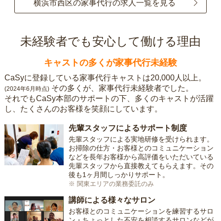
横浜市西区の家事代行の求人一覧を見る
未経験者でも安心して働ける理由
キャストの多くが家事代行未経験
CaSyに登録している家事代行キャストは20,000人以上。
その多くが、家事代行未経験者でした。
(2024年6月時点)
それでもCaSy本部のサポートの下、多くのキャストが活躍
し、たくさんのお客様を笑顔にしています。
先輩スタッフによるサポート制度
先輩スタッフによる実地研修を受けられます。
お掃除の仕方・お客様とのコミュニケーション
などを長年お客様から高評価をいただいている
先輩スタッフから直接教えてもらえます。その
後も1ヶ月間しっかりサポート。
※ 関東エリアの業務委託のみ
講師による様々なサロン
お客様とのコミュニケーションを練習するサロ
ン・ちょっとした不安を相談するサロンなどが