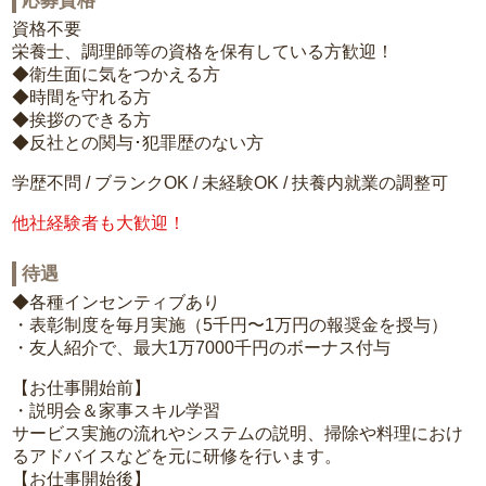
応募資格
資格不要
栄養士、調理師等の資格を保有している方歓迎！
◆衛生面に気をつかえる方
◆時間を守れる方
◆挨拶のできる方
◆反社との関与･犯罪歴のない方
学歴不問 / ブランクOK / 未経験OK / 扶養内就業の調整可
他社経験者も大歓迎！
待遇
◆各種インセンティブあり
・表彰制度を毎月実施（5千円〜1万円の報奨金を授与）
・友人紹介で、最大1万7000千円のボーナス付与
【お仕事開始前】
・説明会＆家事スキル学習
サービス実施の流れやシステムの説明、掃除や料理におけ
るアドバイスなどを元に研修を行います。
【お仕事開始後】