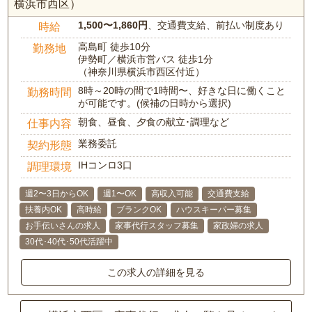
横浜市西区）
1,500〜1,860円
、交通費支給、前払い制度あり
時給
高島町 徒歩10分
勤務地
伊勢町／横浜市営バス 徒歩1分
（神奈川県横浜市西区付近）
8時～20時の間で1時間〜、好きな日に働くこと
勤務時間
が可能です。(候補の日時から選択)
朝食、昼食、夕食の献立･調理など
仕事内容
業務委託
契約形態
IHコンロ3口
調理環境
週2〜3日からOK
週1〜OK
高収入可能
交通費支給
扶養内OK
高時給
ブランクOK
ハウスキーパー募集
お手伝いさんの求人
家事代行スタッフ募集
家政婦の求人
30代･40代･50代活躍中
この求人の詳細を見る