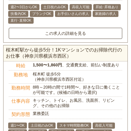
週2〜3日からOK
土日祝のみOK
高収入可能
昇給･昇格あり
扶養内OK
ブランクOK
お手伝いさんの求人
家政婦の求人
直行･直帰OK
この求人の詳細を見る
桜木町駅から徒歩5分！1Kマンションでのお掃除代行の
お仕事（神奈川県横浜市西区）
1,500〜1,860円
、交通費支給、前払い制度あり
時給
桜木町 徒歩5分
勤務地
（神奈川県横浜市西区付近）
8時～20時の間で1時間〜、好きな日に働くこと
勤務時間
が可能です。(候補の日時から選択)
キッチン、トイレ、お風呂、洗面所、リビン
仕事内容
グ、その他のお掃除
業務委託
契約形態
週1〜OK
土日祝のみOK
スキマ時間勤務OK
高収入可能