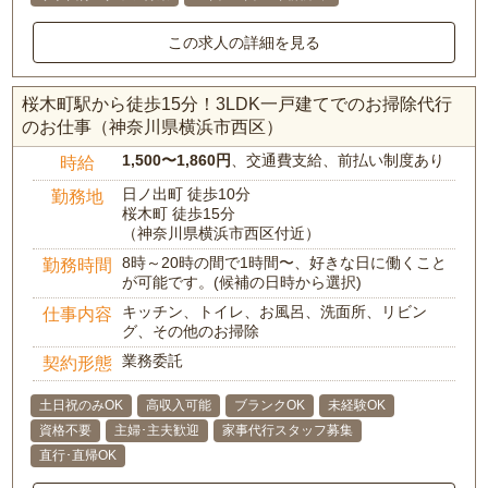
この求人の詳細を見る
桜木町駅から徒歩15分！3LDK一戸建てでのお掃除代行
のお仕事（神奈川県横浜市西区）
1,500〜1,860円
、交通費支給、前払い制度あり
時給
日ノ出町 徒歩10分
勤務地
桜木町 徒歩15分
（神奈川県横浜市西区付近）
8時～20時の間で1時間〜、好きな日に働くこと
勤務時間
が可能です。(候補の日時から選択)
キッチン、トイレ、お風呂、洗面所、リビン
仕事内容
グ、その他のお掃除
業務委託
契約形態
土日祝のみOK
高収入可能
ブランクOK
未経験OK
資格不要
主婦･主夫歓迎
家事代行スタッフ募集
直行･直帰OK