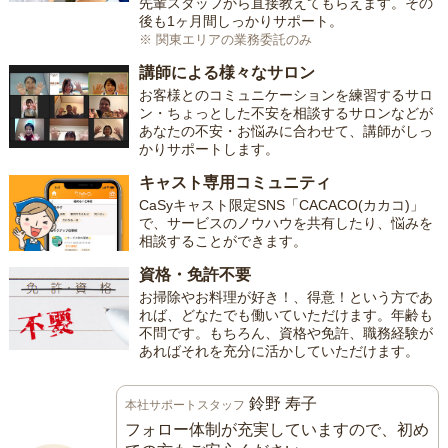
先輩スタッフから直接教えてもらえます。その
後も1ヶ月間しっかりサポート。
※ 関東エリアの業務委託のみ
講師による様々なサロン
お客様とのコミュニケーションを練習するサロ
ン・ちょっとした不安を相談するサロンなどが
あなたの不安・お悩みに合わせて、講師がしっ
かりサポートします。
キャスト専用コミュニティ
CaSyキャスト限定SNS「CACACO(カカコ)」
で、サービスのノウハウを共有したり、悩みを
相談することができます。
資格・免許不要
お掃除やお料理が好き！、得意！という方であ
れば、どなたでも働いていただけます。年齢も
不問です。もちろん、資格や免許、職務経験が
あればそれを充分に活かしていただけます。
鈴野 寿子
本社サポートスタッフ
フォロー体制が充実していますので、初め