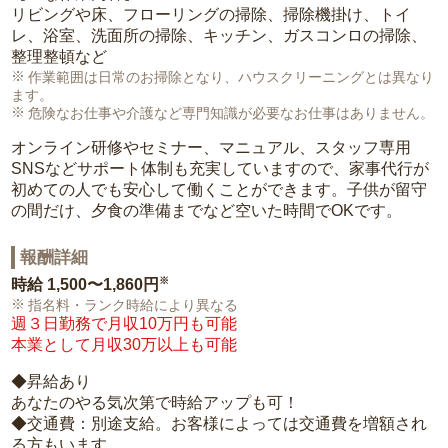
リビングや床、フローリングの掃除、掃除機掛け、トイ
レ、浴室、洗面所の掃除、キッチン、ガスコンロの掃除、
整理整頓など
作業範囲は日常のお掃除となり、ハウスクリーニングとは異なり
ます。
危険なお仕事や介護など専門知識が必要なお仕事はありません。
オンライン研修やセミナー、マニュアル、スタッフ専用
SNSなどサポート体制も充実していますので、家事代行が
初めての人でも安心して働くことができます。子供が留守
の間だけ、夕食の準備までなど空いた時間でOKです。
報酬詳細
※
時給
1,500〜1,860円
指名料・ランク時給により異なる
週３日勤務で月収10万円も可能
本業として月収30万以上も可能
◆昇給あり
あなたのやる気次第で時給アップも可！
◆交通費：別途支給。お客様によっては交通費を増額され
る方もいます