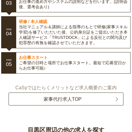
お仕事の進め方やシステムの説明などを行います。(説明会
03
後、選考会あり)
研修 / 本人確認
当社マニュアル＆講師による指導のもとで研修(家事スキル
step
学習)を修了いただいた後、公的身分証をご提出いただき本
04
人確認サービス「TRUSTDOCK」による反社との関与及び
犯罪歴の有無を確認させていただきます。
お仕事スタート
step
ご希望の日時と場所でお仕事スタート。最短で応募翌日か
05
らお仕事可能♪
CaSyではたらくメリットなど求人概要のご案内
家事代行求人TOP
目黒区周辺の他の求人を探す