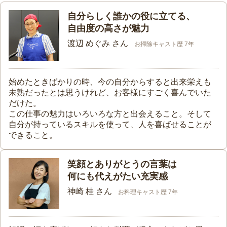
自分らしく誰かの役に立てる、
自由度の高さが魅力
渡辺 めぐみ さん
お掃除キャスト歴 7年
始めたときばかりの時、今の自分からすると出来栄えも
未熟だったとは思うけれど、お客様にすごく喜んでいた
だけた。
この仕事の魅力はいろいろな方と出会えること。そして
自分が持っているスキルを使って、人を喜ばせることが
できること。
笑顔とありがとうの言葉は
何にも代えがたい充実感
神崎 桂 さん
お料理キャスト歴 7年