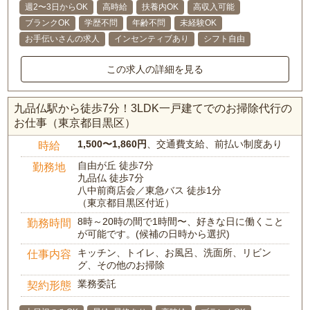
週2〜3日からOK
高時給
扶養内OK
高収入可能
ブランクOK
学歴不問
年齢不問
未経験OK
お手伝いさんの求人
インセンティブあり
シフト自由
この求人の詳細を見る
九品仏駅から徒歩7分！3LDK一戸建てでのお掃除代行の
お仕事（東京都目黒区）
1,500〜1,860円
、交通費支給、前払い制度あり
時給
自由が丘 徒歩7分
勤務地
九品仏 徒歩7分
八中前商店会／東急バス 徒歩1分
（東京都目黒区付近）
8時～20時の間で1時間〜、好きな日に働くこと
勤務時間
が可能です。(候補の日時から選択)
キッチン、トイレ、お風呂、洗面所、リビン
仕事内容
グ、その他のお掃除
業務委託
契約形態