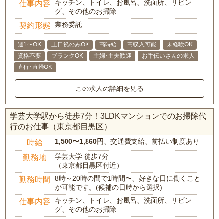
キッチン、トイレ、お風呂、洗面所、リビン
仕事内容
グ、その他のお掃除
業務委託
契約形態
週1〜OK
土日祝のみOK
高時給
高収入可能
未経験OK
資格不要
ブランクOK
主婦･主夫歓迎
お手伝いさんの求人
直行･直帰OK
この求人の詳細を見る
学芸大学駅から徒歩7分！3LDKマンションでのお掃除代
行のお仕事（東京都目黒区）
1,500〜1,860円
、交通費支給、前払い制度あり
時給
学芸大学 徒歩7分
勤務地
（東京都目黒区付近）
8時～20時の間で1時間〜、好きな日に働くこと
勤務時間
が可能です。(候補の日時から選択)
キッチン、トイレ、お風呂、洗面所、リビン
仕事内容
グ、その他のお掃除