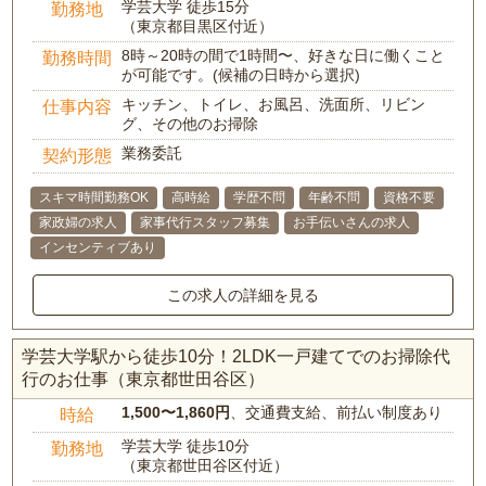
学芸大学 徒歩15分
勤務地
（東京都目黒区付近）
8時～20時の間で1時間〜、好きな日に働くこと
勤務時間
が可能です。(候補の日時から選択)
キッチン、トイレ、お風呂、洗面所、リビン
仕事内容
グ、その他のお掃除
業務委託
契約形態
スキマ時間勤務OK
高時給
学歴不問
年齢不問
資格不要
家政婦の求人
家事代行スタッフ募集
お手伝いさんの求人
インセンティブあり
この求人の詳細を見る
学芸大学駅から徒歩10分！2LDK一戸建てでのお掃除代
行のお仕事（東京都世田谷区）
1,500〜1,860円
、交通費支給、前払い制度あり
時給
学芸大学 徒歩10分
勤務地
（東京都世田谷区付近）