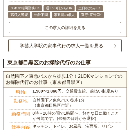
スキマ時間勤務OK
週2〜3日からOK
土日祝のみOK
高収入可能
年齢不問
家政婦の求人
直行･直帰OK
この求人の詳細を見る
学芸大学駅の家事代行の求人一覧を見る
東京都目黒区のお掃除代行のお仕事
自然園下／東急バスから徒歩1分！2LDKマンションでの
お掃除代行のお仕事（東京都目黒区）
1,500〜1,860円
、交通費支給、前払い制度あり
時給
自然園下／東急バス 徒歩1分
勤務地
（東京都目黒区付近）
8時～20時の間で1時間〜、好きな日に働くこと
勤務時間
が可能です。(候補の日時から選択)
キッチン、トイレ、お風呂、洗面所、リビン
仕事内容