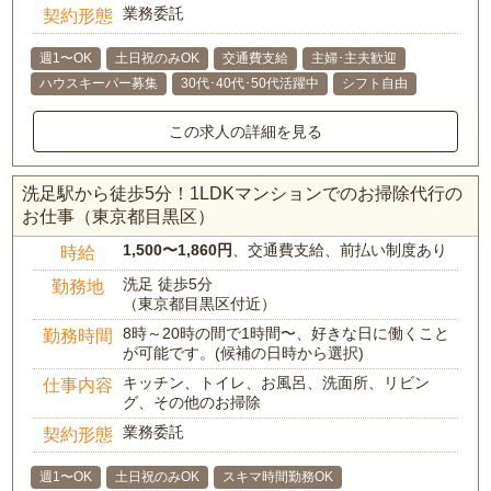
業務委託
契約形態
週1〜OK
土日祝のみOK
交通費支給
主婦･主夫歓迎
ハウスキーパー募集
30代･40代･50代活躍中
シフト自由
この求人の詳細を見る
洗足駅から徒歩5分！1LDKマンションでのお掃除代行の
お仕事（東京都目黒区）
1,500〜1,860円
、交通費支給、前払い制度あり
時給
洗足 徒歩5分
勤務地
（東京都目黒区付近）
8時～20時の間で1時間〜、好きな日に働くこと
勤務時間
が可能です。(候補の日時から選択)
キッチン、トイレ、お風呂、洗面所、リビン
仕事内容
グ、その他のお掃除
業務委託
契約形態
週1〜OK
土日祝のみOK
スキマ時間勤務OK