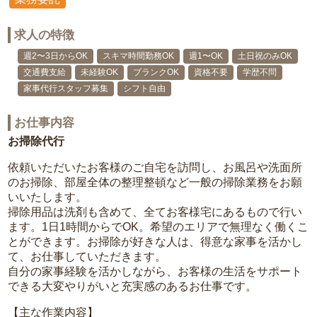
求人の特徴
週2〜3日からOK
スキマ時間勤務OK
週1〜OK
土日祝のみOK
交通費支給
未経験OK
ブランクOK
資格不要
学歴不問
家事代行スタッフ募集
シフト自由
お仕事内容
お掃除代行
依頼いただいたお客様のご自宅を訪問し、お風呂や洗面所
のお掃除、部屋全体の整理整頓など一般の掃除業務をお願
いいたします。
掃除用品は洗剤も含めて、全てお客様宅にあるもので行い
ます。1日1時間からでOK。希望のエリアで無理なく働くこ
とができます。お掃除が好きな人は、得意な家事を活かし
て、お仕事していただきます。
自分の家事経験を活かしながら、お客様の生活をサポート
できる大変やりがいと充実感のあるお仕事です。
【主な作業内容】