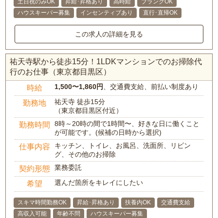
土日祝のみOK
昇給･昇格あり
高時給
ブランクOK
ハウスキーパー募集
インセンティブあり
直行･直帰OK
この求人の詳細を見る
祐天寺駅から徒歩15分！1LDKマンションでのお掃除代
行のお仕事（東京都目黒区）
1,500〜1,860円
、交通費支給、前払い制度あり
時給
祐天寺 徒歩15分
勤務地
（東京都目黒区付近）
8時～20時の間で1時間〜、好きな日に働くこと
勤務時間
が可能です。(候補の日時から選択)
キッチン、トイレ、お風呂、洗面所、リビン
仕事内容
グ、その他のお掃除
業務委託
契約形態
選んだ箇所をキレイにしたい
希望
スキマ時間勤務OK
昇給･昇格あり
扶養内OK
交通費支給
高収入可能
年齢不問
ハウスキーパー募集