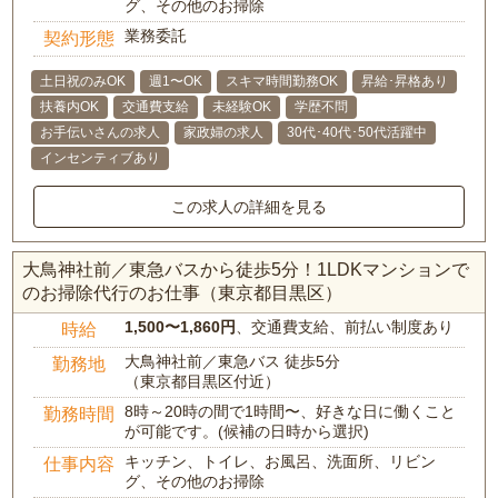
グ、その他のお掃除
業務委託
契約形態
土日祝のみOK
週1〜OK
スキマ時間勤務OK
昇給･昇格あり
扶養内OK
交通費支給
未経験OK
学歴不問
お手伝いさんの求人
家政婦の求人
30代･40代･50代活躍中
インセンティブあり
この求人の詳細を見る
大鳥神社前／東急バスから徒歩5分！1LDKマンションで
のお掃除代行のお仕事（東京都目黒区）
1,500〜1,860円
、交通費支給、前払い制度あり
時給
大鳥神社前／東急バス 徒歩5分
勤務地
（東京都目黒区付近）
8時～20時の間で1時間〜、好きな日に働くこと
勤務時間
が可能です。(候補の日時から選択)
キッチン、トイレ、お風呂、洗面所、リビン
仕事内容
グ、その他のお掃除