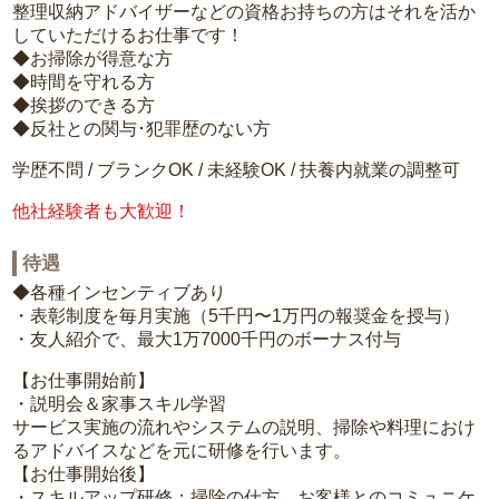
整理収納アドバイザーなどの資格お持ちの方はそれを活か
していただけるお仕事です！
◆お掃除が得意な方
◆時間を守れる方
◆挨拶のできる方
◆反社との関与･犯罪歴のない方
学歴不問 / ブランクOK / 未経験OK / 扶養内就業の調整可
他社経験者も大歓迎！
待遇
◆各種インセンティブあり
・表彰制度を毎月実施（5千円〜1万円の報奨金を授与）
・友人紹介で、最大1万7000千円のボーナス付与
【お仕事開始前】
・説明会＆家事スキル学習
サービス実施の流れやシステムの説明、掃除や料理におけ
るアドバイスなどを元に研修を行います。
【お仕事開始後】
・スキルアップ研修：掃除の仕方、お客様とのコミュニケ