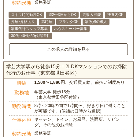
業務委託
契約形態
スキマ時間勤務OK
週2〜3日からOK
高収入可能
扶養内OK
昇給･昇格あり
高時給
ブランクOK
家政婦の求人
家事代行スタッフ募集
ハウスキーパー募集
30代･40代･50代活躍中
この求人の詳細を見る
学芸大学駅から徒歩15分！2LDKマンションでのお掃除
代行のお仕事（東京都世田谷区）
1,500〜1,860円
、交通費支給、前払い制度あり
時給
学芸大学 徒歩15分
勤務地
（東京都世田谷区付近）
8時～20時の間で1時間〜、好きな日に働くこと
勤務時間
が可能です。(候補の日時から選択)
キッチン、トイレ、お風呂、洗面所、リビン
仕事内容
グ、その他のお掃除
業務委託
契約形態