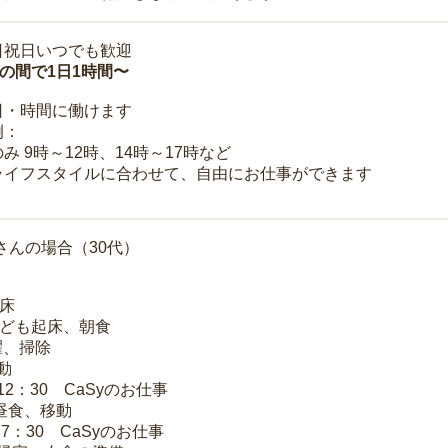
日祝日いつでも歓迎
時の間で1日1時間〜
日・時間に働けます
例：
み 9時～12時、14時～17時など
ライフスタイルに合わせて、自由にお仕事ができます
さんの場合（30代）
起床
子ども起床、朝食
洗濯、掃除
移動
～12：30 CaSyのお仕事
 昼食、移動
17：30 CaSyのお仕事