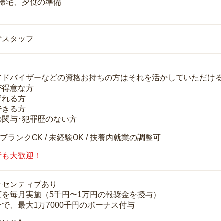
 帰宅、夕食の準備
行スタッフ
アドバイザーなどの資格お持ちの方はそれを活かしていただけ
が得意な方
守れる方
できる方
の関与･犯罪歴のない方
 ブランクOK / 未経験OK / 扶養内就業の調整可
者も大歓迎！
ンセンティブあり
度を毎月実施（5千円〜1万円の報奨金を授与）
で、最大1万7000千円のボーナス付与