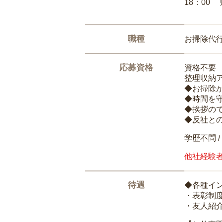
18：00
職種
お掃除代
応募資格
資格不要
整理収納
◆お掃除
◆時間を
◆挨拶の
◆反社と
学歴不問 /
他社経験
待遇
◆各種イ
・表彰制
・友人紹介