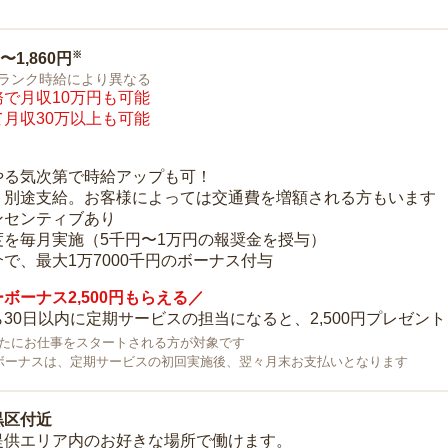
※
0〜1,860円
ランク時給により異なる
で月収10万円も可能
月収30万以上も可能
り
やる気次第で時給アップも可！
：別途支給。お客様によっては交通費を増額される方もいます
ンセンティブあり
度を毎月実施（5千円〜1万円の報奨金を授与）
で、最大1万7000千円のボーナス付与
ボーナス2,500円もらえる／
30日以内に定期サービスの担当になると、2,500円プレゼント
で新たにお仕事をスタートされる方が対象です
ボーナスは、定期サービスの初回実施後、翌々月末お支払いとなります
黒区付近
提供エリア内のお好きな場所で働けます。