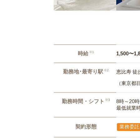
※1
時給
1,500〜1,
※2
勤務地･最寄り駅
恵比寿 徒
（東京都
※3
勤務時間・シフト
8時～20
最低就業
契約形態
業務委託