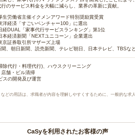
代行のサービス料金を大幅に減らし、業界の革新に貢献。
 厚生労働省主催イクメンアワード特別奨励賞受賞
 東洋経済「すごいベンチャー100」に選出
 日経DUAL「家事代行サービスランキング」第1位
 日本経済新聞「NEXTユニコーン」企業選出
 東京証券取引所マザーズ上場
新聞、朝日新聞、読売新聞、テレビ朝日、日本テレビ、TBSな
掃除代行・料理代行)、ハウスクリーニング
・店舗・ビル清掃
ービスの開発及び運営
地」などの用語は、求職者が内容を理解しやすくするために、一般的な求
CaSyを利用されたお客様の声