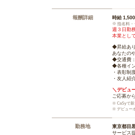
報酬詳細
時給
1,50
指名料・
週３日勤務
本業として
◆昇給あ
あなたの
◆交通費
◆各種イ
・表彰制
・友人紹介
＼デビュー
ご応募から
CaSy
デビュー
勤務地
東京都目
サービス