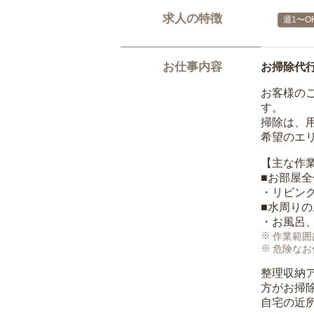
求人の特徴
週1〜O
お仕事内容
お掃除代
お客様の
す。
掃除は、
希望のエ
【主な作
■お部屋
・リビン
■水周り
・お風呂
作業範囲
危険なお
整理収納
方がお掃
自宅の近