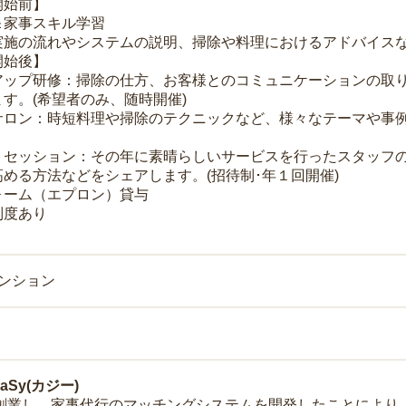
開始前】
＆家事スキル学習
実施の流れやシステムの説明、掃除や料理におけるアドバイス
開始後】
アップ研修：掃除の仕方、お客様とのコミュニケーションの取
す。(希望者のみ、随時開催)
サロン：時短料理や掃除のテクニックなど、様々なテーマや事例
トセッション：その年に素晴らしいサービスを行ったスタッフ
める方法などをシェアします。(招待制･年１回開催)
ォーム（エプロン）貸与
制度あり
マンション
Sy(カジー)
年に創業し、家事代行のマッチングシステムを開発したことによ