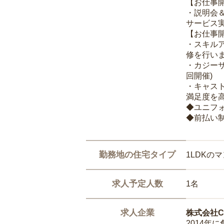
【お仕事
・説明会
サービス
【お仕事
・スキル
修を行いま
・カジー
回開催)
・キャス
満足度を高
◆ユニフ
◆前払い
勤務地の住宅タイプ
1LDKの
求人予定人数
1名
求人企業
株式会社Ca
2014