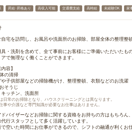
K
昇給･昇格あり
高収入可能
交通費支給
高時給
未経験OK
家
行
ご自宅を訪問し、お風呂や洗面所のお掃除、部屋全体の整理整
用具・洗剤を含めて、全て事前にお客様にご準備いただいたもの
リアで無理なく働くことができます。
業内容】
全体の清掃
グや子供部屋などの掃除機がけ、整理整頓、衣類などのお洗濯
のおそうじ
、キッチン、洗面所
は日常のお掃除となり、ハウスクリーニングとは異なります。
仕事や介護など専門知識が必要なお仕事はありません。
アドバイザーなどお掃除に関する資格をお持ちの方はもちろん
除代行スタッフとして多く活躍しています。
所で空いた時間にお仕事ができるので、シフトの融通が利くお