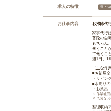
求人の特徴
週1〜O
お仕事内容
お掃除代
家事代行
普段の自
もちろん
働くこと
て働くこ
週1日、
【主な作
■お部屋
・リビン
■水周り
・お風呂
作業範囲
危険なお
整理収納