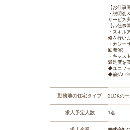
【お仕事
・説明会
サービス
【お仕事
・スキル
修を行いま
・カジー
回開催)
・キャス
満足度を高
◆ユニフ
◆前払い
勤務地の住宅タイプ
2LDKの
求人予定人数
1名
求人企業
株式会社Ca