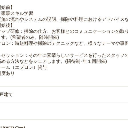
開始前】
＆家事スキル学習
実施の流れやシステムの説明、掃除や料理におけるアドバイス
開始後】
アップ研修：掃除の仕方、お客様とのコミュニケーションの取
す。(希望者のみ、随時開催)
サロン：時短料理や掃除のテクニックなど、様々なテーマや事例
トセッション：その年に素晴らしいサービスを行ったスタッフ
める方法などをシェアします。(招待制･年１回開催)
ォーム（エプロン）貸与
制度あり
一戸建て
Sy(カジー)