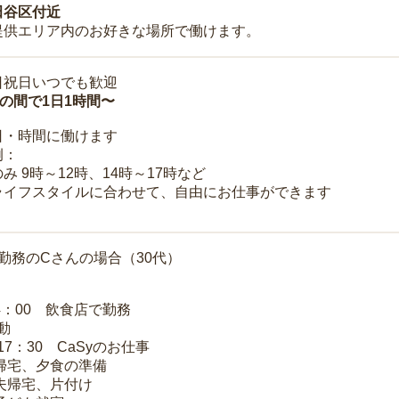
田谷区付近
提供エリア内のお好きな場所で働けます。
日祝日いつでも歓迎
時の間で1日1時間〜
日・時間に働けます
例：
み 9時～12時、14時～17時など
ライフスタイルに合わせて、自由にお仕事ができます
勤務のCさんの場合（30代）
14：00 飲食店で勤務
移動
～17：30 CaSyのお仕事
 帰宅、夕食の準備
 夫帰宅、片付け