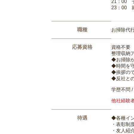
21：00
23：00 
職種
お掃除代
応募資格
資格不要
整理収納
◆お掃除
◆時間を
◆挨拶の
◆反社と
学歴不問 /
他社経験
待遇
◆各種イ
・表彰制
・友人紹介