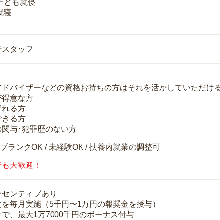
 子ども就寝
就寝
行スタッフ
アドバイザーなどの資格お持ちの方はそれを活かしていただけ
が得意な方
守れる方
できる方
の関与･犯罪歴のない方
 ブランクOK / 未経験OK / 扶養内就業の調整可
者も大歓迎！
ンセンティブあり
度を毎月実施（5千円〜1万円の報奨金を授与）
で、最大1万7000千円のボーナス付与