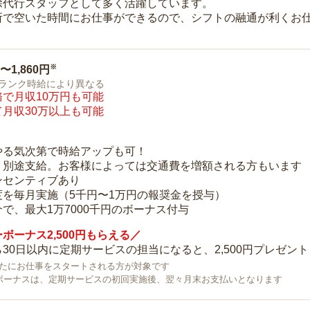
除代行スタッフとして多く活躍しています。
所で空いた時間にお仕事ができるので、シフトの融通が利くお
※
0〜1,860円
ランク時給により異なる
で月収10万円も可能
月収30万以上も可能
り
やる気次第で時給アップも可！
：別途支給。お客様によっては交通費を増額される方もいます
ンセンティブあり
度を毎月実施（5千円〜1万円の報奨金を授与）
で、最大1万7000千円のボーナス付与
ボーナス2,500円もらえる／
30日以内に定期サービスの担当になると、2,500円プレゼント
で新たにお仕事をスタートされる方が対象です
ボーナスは、定期サービスの初回実施後、翌々月末お支払いとなります