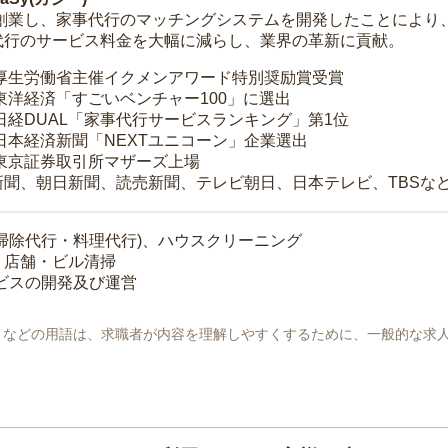
年に創業し、家事代行のマッチングシステムを開発したことによ
代行のサービス料金を大幅に減らし、業界の革新に貢献。
 厚生労働省主催イクメンアワード特別奨励賞受賞
 東洋経済「すごいベンチャー100」に選出
 日経DUAL「家事代行サービスランキング」第1位
 日本経済新聞「NEXTユニコーン」企業選出
 東京証券取引所マザーズ上場
新聞、朝日新聞、読売新聞、テレビ朝日、日本テレビ、TBSな
掃除代行・料理代行)、ハウスクリーニング
・店舗・ビル清掃
ービスの開発及び運営
地」などの用語は、求職者が内容を理解しやすくするために、一般的な求