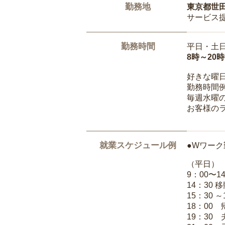
勤務地
東京都世
サービス
勤務時間
平日・土
8時～20
好きな曜
勤務時間
毎週水曜の
お客様の
就業スケジュール例
●Wワーク
（平日）
9：00〜
14：30 
15：30 
18：00
19：30