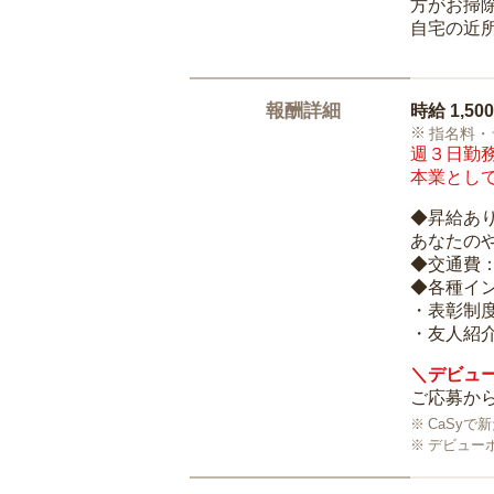
方がお掃
自宅の近
報酬詳細
時給
1,50
指名料・
週３日勤務
本業として
◆昇給あ
あなたの
◆交通費
◆各種イ
・表彰制
・友人紹介
＼デビュー
ご応募から
CaSy
デビュー