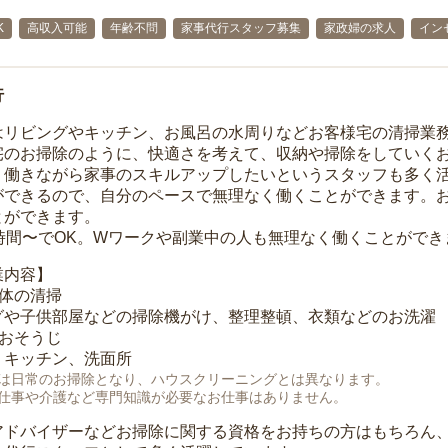
K
高収入可能
年齢不問
家事代行スタッフ募集
家政婦の求人
イン
行
はリビングやキッチン、お風呂の水周りなどお客様宅の清掃業
宅のお掃除のように、快適さを考えて、収納や掃除をしていく
、働きながら家事のスキルアップしたいというスタッフも多く
ができるので、自分のペースで無理なく働くことができます。
とができます。
1時間〜でOK。Wワークや副業中の人も無理なく働くことができ
業内容】
全体の清掃
グや子供部屋などの掃除機がけ、整理整頓、衣類などのお洗濯
のおそうじ
、キッチン、洗面所
は日常のお掃除となり、ハウスクリーニングとは異なります。
仕事や介護など専門知識が必要なお仕事はありません。
アドバイザーなどお掃除に関する資格をお持ちの方はもちろん