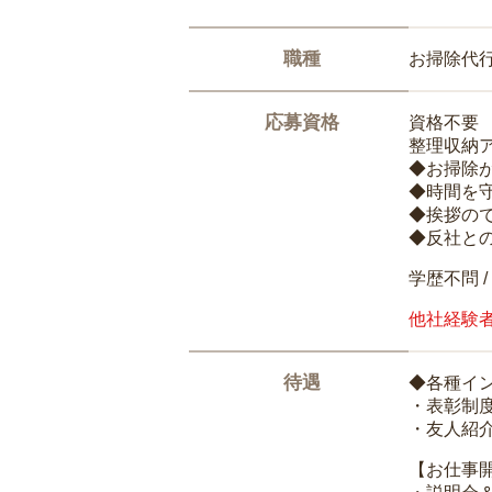
職種
お掃除代
応募資格
資格不要
整理収納
◆お掃除
◆時間を
◆挨拶の
◆反社と
学歴不問 /
他社経験
待遇
◆各種イ
・表彰制
・友人紹介
【お仕事