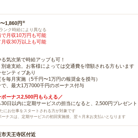
※
0〜1,860円
ランク時給により異なる
で月収10万円も可能
月収30万以上も可能
り
やる気次第で時給アップも可！
：別途支給。お客様によっては交通費を増額される方もいます
ンセンティブあり
度を毎月実施（5千円〜1万円の報奨金を授与）
で、最大1万7000千円のボーナス付与
ボーナス2,500円もらえる／
30日以内に定期サービスの担当になると、2,500円プレゼント
で新たにお仕事をスタートされる方が対象です
ボーナスは、定期サービスの初回実施後、翌々月末お支払いとなります
阪市天王寺区付近