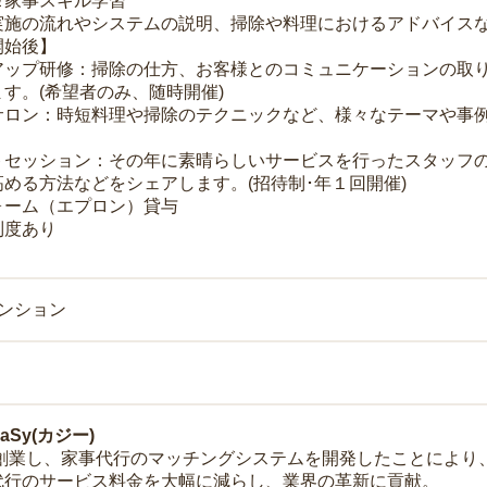
＆家事スキル学習
実施の流れやシステムの説明、掃除や料理におけるアドバイス
開始後】
アップ研修：掃除の仕方、お客様とのコミュニケーションの取
す。(希望者のみ、随時開催)
サロン：時短料理や掃除のテクニックなど、様々なテーマや事例
トセッション：その年に素晴らしいサービスを行ったスタッフ
める方法などをシェアします。(招待制･年１回開催)
ォーム（エプロン）貸与
制度あり
マンション
Sy(カジー)
年に創業し、家事代行のマッチングシステムを開発したことによ
代行のサービス料金を大幅に減らし、業界の革新に貢献。