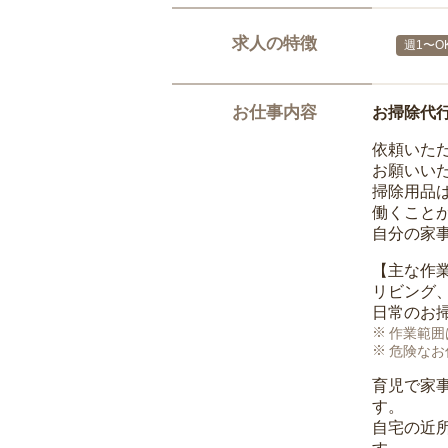
求人の特徴
週1〜O
お仕事内容
お掃除代
依頼いた
お願いい
掃除用品
働くこと
自分の家
【主な作
リビング
日常のお
作業範囲
危険なお
育児で家
す。
自宅の近