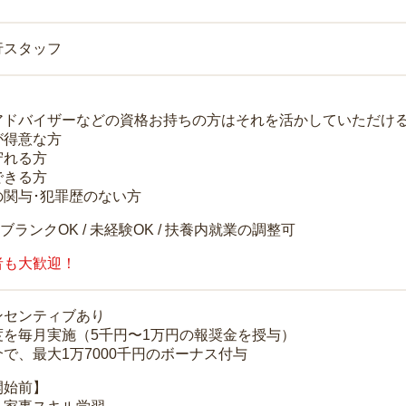
行スタッフ
アドバイザーなどの資格お持ちの方はそれを活かしていただけ
が得意な方
守れる方
できる方
の関与･犯罪歴のない方
 ブランクOK / 未経験OK / 扶養内就業の調整可
者も大歓迎！
ンセンティブあり
度を毎月実施（5千円〜1万円の報奨金を授与）
で、最大1万7000千円のボーナス付与
開始前】