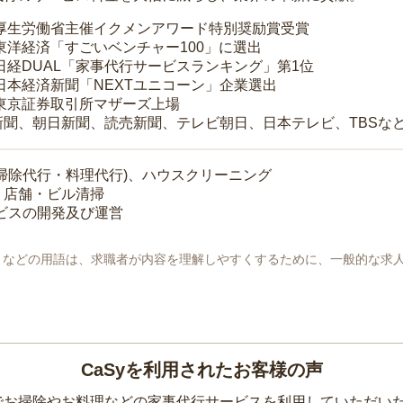
 厚生労働省主催イクメンアワード特別奨励賞受賞
 東洋経済「すごいベンチャー100」に選出
 日経DUAL「家事代行サービスランキング」第1位
 日本経済新聞「NEXTユニコーン」企業選出
 東京証券取引所マザーズ上場
新聞、朝日新聞、読売新聞、テレビ朝日、日本テレビ、TBSな
掃除代行・料理代行)、ハウスクリーニング
・店舗・ビル清掃
ービスの開発及び運営
地」などの用語は、求職者が内容を理解しやすくするために、一般的な求
CaSyを利用されたお客様の声
yでお掃除やお料理などの家事代行サービスを利用していただい