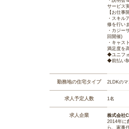
・説明会
サービス
【お仕事
・スキル
修を行いま
・カジー
回開催)
・キャス
満足度を高
◆ユニフ
◆前払い
勤務地の住宅タイプ
2LDKの
求人予定人数
1名
求人企業
株式会社Ca
2014
ら、家事