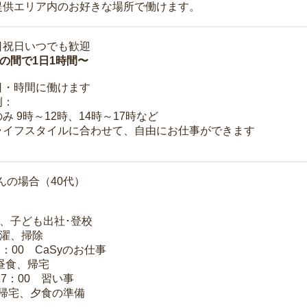
提供エリア内のお好きな場所で働けます。
日祝日いつでも歓迎
時の間で1日1時間〜
日・時間に働けます
例：
み 9時～12時、14時～17時など
ライフスタイルに合わせて、自由にお仕事ができます
んの場合（40代）
夫、子ども出社･登校
洗濯、掃除
2：00 CaSyのお仕事
 昼食、帰宅
17：00 習い事
 帰宅、夕食の準備