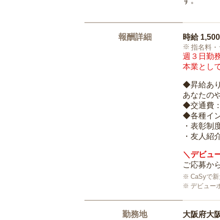
す。
報酬詳細
時給
1,50
指名料・
週３日勤務
本業として
◆昇給あ
あなたの
◆交通費
◆各種イ
・表彰制
・友人紹介
＼デビュー
ご応募から
CaSy
デビュー
勤務地
大阪府大