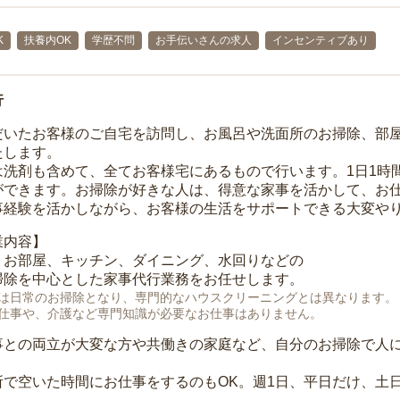
K
扶養内OK
学歴不問
お手伝いさんの求人
インセンティブあり
行
だいたお客様のご自宅を訪問し、お風呂や洗面所のお掃除、部
たします。
は洗剤も含めて、全てお客様宅にあるもので行います。1日1時
ができます。お掃除が好きな人は、得意な家事を活かして、お
事経験を活かしながら、お客様の生活をサポートできる大変や
業内容】
、お部屋、キッチン、ダイニング、水回りなどの
掃除を中心とした家事代行業務をお任せします。
は日常のお掃除となり、専門的なハウスクリーニングとは異なります。
仕事や、介護など専門知識が必要なお仕事はありません。
事との両立が大変な方や共働きの家庭など、自分のお掃除で人
所で空いた時間にお仕事をするのもOK。週1日、平日だけ、土