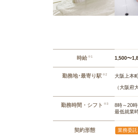
※1
時給
1,500〜1,
※2
勤務地･最寄り駅
大阪上本町
（大阪府
※3
勤務時間・シフト
8時～20
最低就業
契約形態
業務委託