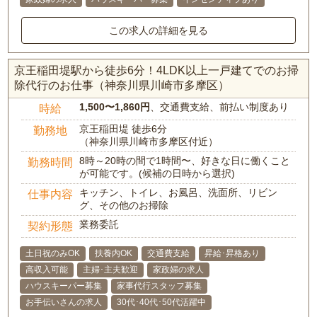
この求人の詳細を見る
京王稲田堤駅から徒歩6分！4LDK以上一戸建てでのお掃
除代行のお仕事（神奈川県川崎市多摩区）
1,500〜1,860円
、交通費支給、前払い制度あり
時給
京王稲田堤 徒歩6分
勤務地
（神奈川県川崎市多摩区付近）
8時～20時の間で1時間〜、好きな日に働くこと
勤務時間
が可能です。(候補の日時から選択)
キッチン、トイレ、お風呂、洗面所、リビン
仕事内容
グ、その他のお掃除
業務委託
契約形態
土日祝のみOK
扶養内OK
交通費支給
昇給･昇格あり
高収入可能
主婦･主夫歓迎
家政婦の求人
ハウスキーパー募集
家事代行スタッフ募集
お手伝いさんの求人
30代･40代･50代活躍中