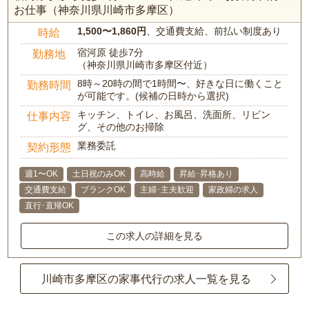
お仕事（神奈川県川崎市多摩区）
1,500〜1,860円
、交通費支給、前払い制度あり
時給
宿河原 徒歩7分
勤務地
（神奈川県川崎市多摩区付近）
8時～20時の間で1時間〜、好きな日に働くこと
勤務時間
が可能です。(候補の日時から選択)
キッチン、トイレ、お風呂、洗面所、リビン
仕事内容
グ、その他のお掃除
業務委託
契約形態
週1〜OK
土日祝のみOK
高時給
昇給･昇格あり
交通費支給
ブランクOK
主婦･主夫歓迎
家政婦の求人
直行･直帰OK
この求人の詳細を見る
川崎市多摩区の家事代行の求人一覧を見る