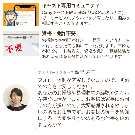
キャスト専用コミュニティ
CaSyキャスト限定SNS「CACACO(カカコ)」
で、サービスのノウハウを共有したり、悩みを
相談することができます。
資格・免許不要
お掃除やお料理が好き！、得意！という方であ
れば、どなたでも働いていただけます。年齢も
不問です。もちろん、資格や免許、職務経験が
あればそれを充分に活かしていただけます。
鈴野 寿子
本社サポートスタッフ
フォロー体制が充実していますので、初め
ての方もご安心ください。
あなたのお掃除や整理収納の経験やスキル
を存分に活かせます。お客様は家事にお困
りの方が多いので、大変感謝されるやりが
いのあるお仕事です。お客様の毎日を笑顔
にする、大変やりがいのあるお仕事を始め
ませんか？