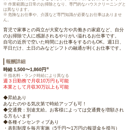
作業範囲は日常のお掃除となり、専門的なハウスクリーニングと
は異なります。
危険なお仕事や、介護など専門知識が必要なお仕事はありませ
ん。
育児で家事との両立が大変な方や共働きの家庭など、自分
のお掃除で人に感謝されるやりがい溢れるお仕事です。
自宅の近所で空いた時間にお仕事をするのもOK。週1日、
平日だけ、土日のみなどシフトの融通が利くお仕事です。
報酬詳細
※
時給
1,500〜1,860円
指名料・ランク時給により異なる
週３日勤務で月収10万円も可能
本業として月収30万以上も可能
◆昇給あり
あなたのやる気次第で時給アップも可！
◆交通費：別途支給。お客様によっては交通費を増額され
る方もいます
◆各種インセンティブあり
・表彰制度を毎月実施（5千円〜1万円の報奨金を授与）