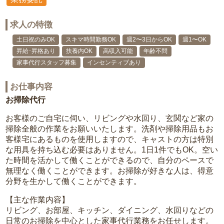
求人の特徴
土日祝のみOK
スキマ時間勤務OK
週2〜3日からOK
週1〜OK
昇給･昇格あり
扶養内OK
高収入可能
年齢不問
家事代行スタッフ募集
インセンティブあり
お仕事内容
お掃除代行
お客様のご自宅に伺い、リビングや水回り、玄関など家の
掃除全般の作業をお願いいたします。洗剤や掃除用品もお
客様宅にあるものを使用しますので、キャストの方は特別
な用具を持ち込む必要はありません。1日1件でもOK。空い
た時間を活かして働くことができるので、自分のペースで
無理なく働くことができます。お掃除が好きな人は、得意
分野を生かして働くことができます。
【主な作業内容】
リビング、お部屋、キッチン、ダイニング、水回りなどの
日常のお掃除を中心とした家事代行業務をお任せします。