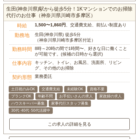
生田(神奈川県)駅から徒歩5分！1Kマンションでのお掃除
代行のお仕事（神奈川県川崎市多摩区）
1,500〜1,860円
、交通費支給、前払い制度あり
時給
生田(神奈川県) 徒歩5分
勤務地
（神奈川県川崎市多摩区付近）
8時～20時の間で1時間〜、好きな日に働くこと
勤務時間
が可能です。(候補の日時から選択)
キッチン、トイレ、お風呂、洗面所、リビン
仕事内容
グ、その他のお掃除
業務委託
契約形態
土日祝のみOK
交通費支給
未経験OK
資格不要
ブランクOK
年齢不問
お手伝いさんの求人
家政婦の求人
ハウスキーパー募集
家事代行スタッフ募集
30代･40代･50代活躍中
この求人の詳細を見る