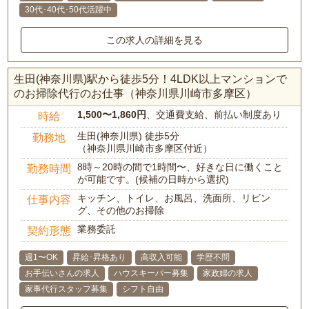
30代･40代･50代活躍中
この求人の詳細を見る
生田(神奈川県)駅から徒歩5分！4LDK以上マンションで
のお掃除代行のお仕事（神奈川県川崎市多摩区）
1,500〜1,860円
、交通費支給、前払い制度あり
時給
生田(神奈川県) 徒歩5分
勤務地
（神奈川県川崎市多摩区付近）
8時～20時の間で1時間〜、好きな日に働くこと
勤務時間
が可能です。(候補の日時から選択)
キッチン、トイレ、お風呂、洗面所、リビン
仕事内容
グ、その他のお掃除
業務委託
契約形態
週1〜OK
昇給･昇格あり
高収入可能
学歴不問
お手伝いさんの求人
ハウスキーパー募集
家政婦の求人
家事代行スタッフ募集
シフト自由