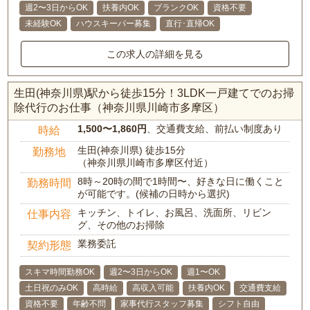
週2〜3日からOK
扶養内OK
ブランクOK
資格不要
未経験OK
ハウスキーパー募集
直行･直帰OK
この求人の詳細を見る
生田(神奈川県)駅から徒歩15分！3LDK一戸建てでのお掃
除代行のお仕事（神奈川県川崎市多摩区）
1,500〜1,860円
、交通費支給、前払い制度あり
時給
生田(神奈川県) 徒歩15分
勤務地
（神奈川県川崎市多摩区付近）
8時～20時の間で1時間〜、好きな日に働くこと
勤務時間
が可能です。(候補の日時から選択)
キッチン、トイレ、お風呂、洗面所、リビン
仕事内容
グ、その他のお掃除
業務委託
契約形態
スキマ時間勤務OK
週2〜3日からOK
週1〜OK
土日祝のみOK
高時給
高収入可能
扶養内OK
交通費支給
資格不要
年齢不問
家事代行スタッフ募集
シフト自由