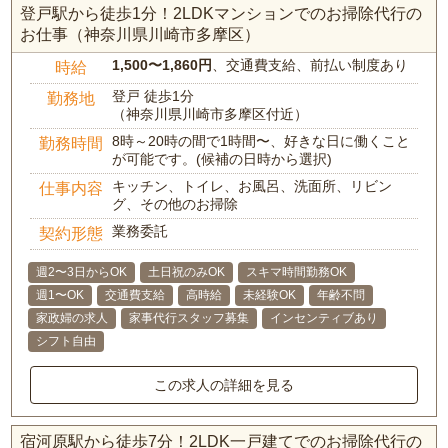
登戸駅から徒歩1分！2LDKマンションでのお掃除代行の
お仕事（神奈川県川崎市多摩区）
1,500〜1,860円
、交通費支給、前払い制度あり
時給
登戸 徒歩1分
勤務地
（神奈川県川崎市多摩区付近）
8時～20時の間で1時間〜、好きな日に働くこと
勤務時間
が可能です。(候補の日時から選択)
キッチン、トイレ、お風呂、洗面所、リビン
仕事内容
グ、その他のお掃除
業務委託
契約形態
週2〜3日からOK
土日祝のみOK
スキマ時間勤務OK
週1〜OK
交通費支給
高時給
未経験OK
年齢不問
家政婦の求人
家事代行スタッフ募集
インセンティブあり
シフト自由
この求人の詳細を見る
宿河原駅から徒歩7分！2LDK一戸建てでのお掃除代行の