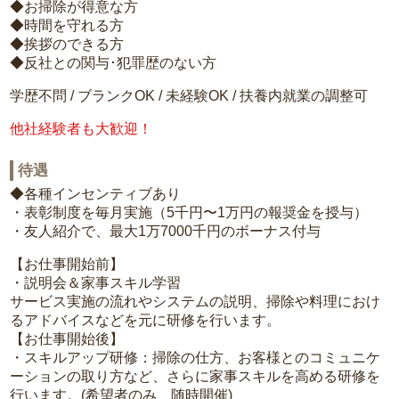
◆お掃除が得意な方
◆時間を守れる方
◆挨拶のできる方
◆反社との関与･犯罪歴のない方
学歴不問 / ブランクOK / 未経験OK / 扶養内就業の調整可
他社経験者も大歓迎！
待遇
◆各種インセンティブあり
・表彰制度を毎月実施（5千円〜1万円の報奨金を授与）
・友人紹介で、最大1万7000千円のボーナス付与
【お仕事開始前】
・説明会＆家事スキル学習
サービス実施の流れやシステムの説明、掃除や料理におけ
るアドバイスなどを元に研修を行います。
【お仕事開始後】
・スキルアップ研修：掃除の仕方、お客様とのコミュニケ
ーションの取り方など、さらに家事スキルを高める研修を
行います。(希望者のみ、随時開催)