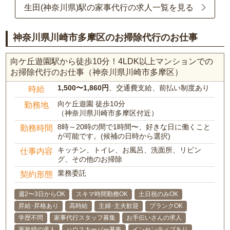
生田(神奈川県)駅の家事代行の求人一覧を見る
神奈川県川崎市多摩区のお掃除代行のお仕事
向ケ丘遊園駅から徒歩10分！4LDK以上マンションでの
お掃除代行のお仕事（神奈川県川崎市多摩区）
1,500〜1,860円
、交通費支給、前払い制度あり
時給
向ケ丘遊園 徒歩10分
勤務地
（神奈川県川崎市多摩区付近）
8時～20時の間で1時間〜、好きな日に働くこと
勤務時間
が可能です。(候補の日時から選択)
キッチン、トイレ、お風呂、洗面所、リビン
仕事内容
グ、その他のお掃除
業務委託
契約形態
週2〜3日からOK
スキマ時間勤務OK
土日祝のみOK
昇給･昇格あり
高時給
主婦･主夫歓迎
ブランクOK
学歴不問
家事代行スタッフ募集
お手伝いさんの求人
家政婦の求人
ハウスキーパー募集
インセンティブあり