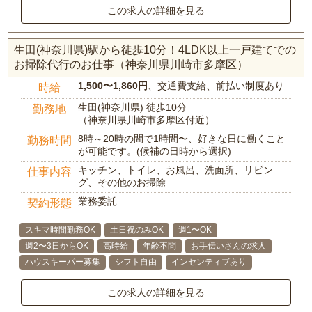
この求人の詳細を見る
生田(神奈川県)駅から徒歩10分！4LDK以上一戸建てでの
お掃除代行のお仕事（神奈川県川崎市多摩区）
1,500〜1,860円
、交通費支給、前払い制度あり
時給
生田(神奈川県) 徒歩10分
勤務地
（神奈川県川崎市多摩区付近）
8時～20時の間で1時間〜、好きな日に働くこと
勤務時間
が可能です。(候補の日時から選択)
キッチン、トイレ、お風呂、洗面所、リビン
仕事内容
グ、その他のお掃除
業務委託
契約形態
スキマ時間勤務OK
土日祝のみOK
週1〜OK
週2〜3日からOK
高時給
年齢不問
お手伝いさんの求人
ハウスキーパー募集
シフト自由
インセンティブあり
この求人の詳細を見る