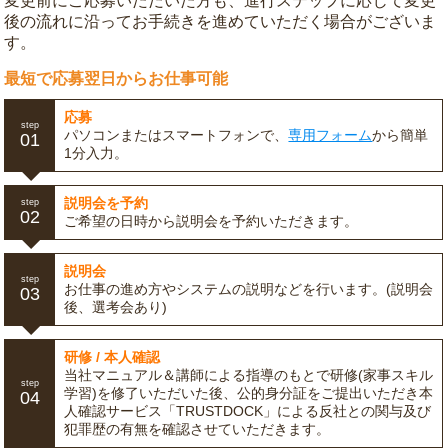
変更前にご応募いただいた方も、進行ステップに応じて変更
後の流れに沿ってお手続きを進めていただく場合がございま
す。
最短で応募翌日からお仕事可能
応募
step
パソコンまたはスマートフォンで、
専用フォーム
から簡単
01
1分入力。
説明会を予約
step
02
ご希望の日時から説明会を予約いただきます。
説明会
step
お仕事の進め方やシステムの説明などを行います。(説明会
03
後、選考会あり)
研修 / 本人確認
当社マニュアル＆講師による指導のもとで研修(家事スキル
step
学習)を修了いただいた後、公的身分証をご提出いただき本
04
人確認サービス「TRUSTDOCK」による反社との関与及び
犯罪歴の有無を確認させていただきます。