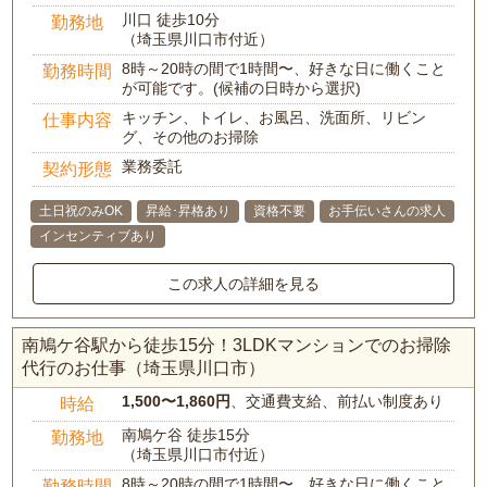
川口 徒歩10分
勤務地
（埼玉県川口市付近）
8時～20時の間で1時間〜、好きな日に働くこと
勤務時間
が可能です。(候補の日時から選択)
キッチン、トイレ、お風呂、洗面所、リビン
仕事内容
グ、その他のお掃除
業務委託
契約形態
土日祝のみOK
昇給･昇格あり
資格不要
お手伝いさんの求人
インセンティブあり
この求人の詳細を見る
南鳩ケ谷駅から徒歩15分！3LDKマンションでのお掃除
代行のお仕事（埼玉県川口市）
1,500〜1,860円
、交通費支給、前払い制度あり
時給
南鳩ケ谷 徒歩15分
勤務地
（埼玉県川口市付近）
8時～20時の間で1時間〜、好きな日に働くこと
勤務時間