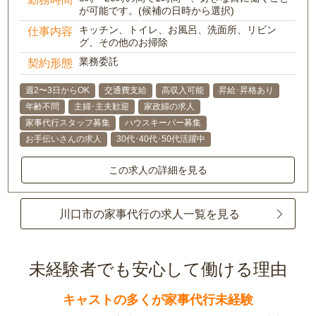
が可能です。(候補の日時から選択)
キッチン、トイレ、お風呂、洗面所、リビン
仕事内容
グ、その他のお掃除
業務委託
契約形態
週2〜3日からOK
交通費支給
高収入可能
昇給･昇格あり
年齢不問
主婦･主夫歓迎
家政婦の求人
家事代行スタッフ募集
ハウスキーパー募集
お手伝いさんの求人
30代･40代･50代活躍中
この求人の詳細を見る
川口市の家事代行の求人一覧を見る
未経験者でも安心して働ける理由
キャストの多くが家事代行未経験