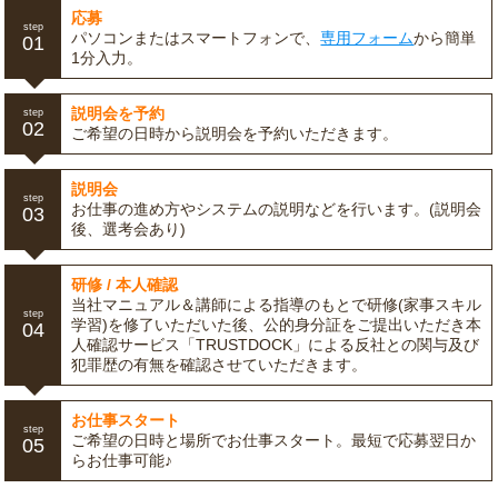
応募
step
パソコンまたはスマートフォンで、
専用フォーム
から簡単
01
1分入力。
説明会を予約
step
02
ご希望の日時から説明会を予約いただきます。
説明会
step
お仕事の進め方やシステムの説明などを行います。(説明会
03
後、選考会あり)
研修 / 本人確認
当社マニュアル＆講師による指導のもとで研修(家事スキル
step
学習)を修了いただいた後、公的身分証をご提出いただき本
04
人確認サービス「TRUSTDOCK」による反社との関与及び
犯罪歴の有無を確認させていただきます。
お仕事スタート
step
ご希望の日時と場所でお仕事スタート。最短で応募翌日か
05
らお仕事可能♪