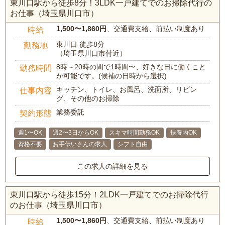
東川口駅から徒歩8分！3LDK一戸建てでのお掃除代行の
お仕事（埼玉県川口市）
1,500〜1,860円
、交通費支給、前払い制度あり
時給
東川口 徒歩8分
勤務地
（埼玉県川口市付近）
8時～20時の間で1時間〜、好きな日に働くこと
勤務時間
が可能です。(候補の日時から選択)
キッチン、トイレ、お風呂、洗面所、リビン
仕事内容
グ、その他のお掃除
業務委託
契約形態
週1〜OK
週2〜3日からOK
スキマ時間勤務OK
扶養内OK
資格不要
お手伝いさんの求人
シフト自由
この求人の詳細を見る
東川口駅から徒歩15分！2LDK一戸建てでのお掃除代行
のお仕事（埼玉県川口市）
1,500〜1,860円
、交通費支給、前払い制度あり
時給