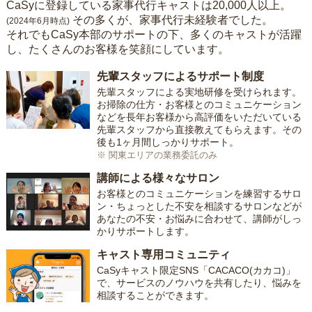
CaSyに登録している家事代行キャストは20,000人以上。
その多くが、家事代行未経験者でした。
(2024年6月時点)
それでもCaSy本部のサポートの下、多くのキャストが活躍
し、たくさんのお客様を笑顔にしています。
先輩スタッフによるサポート制度
先輩スタッフによる実地研修を受けられます。
お掃除の仕方・お客様とのコミュニケーション
などを長年お客様から高評価をいただいている
先輩スタッフから直接教えてもらえます。その
後も1ヶ月間しっかりサポート。
※ 関東エリアの業務委託のみ
講師による様々なサロン
お客様とのコミュニケーションを練習するサロ
ン・ちょっとした不安を相談するサロンなどが
あなたの不安・お悩みに合わせて、講師がしっ
かりサポートします。
キャスト専用コミュニティ
CaSyキャスト限定SNS「CACACO(カカコ)」
で、サービスのノウハウを共有したり、悩みを
相談することができます。