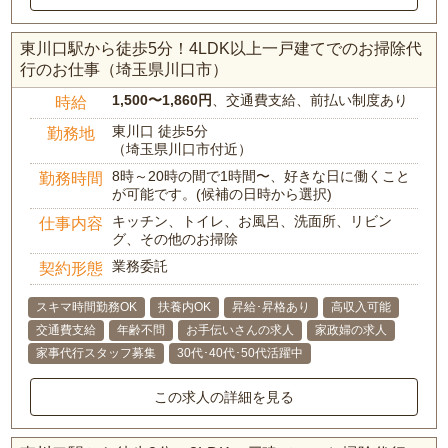
東川口駅から徒歩5分！4LDK以上一戸建てでのお掃除代
行のお仕事（埼玉県川口市）
1,500〜1,860円
、交通費支給、前払い制度あり
時給
東川口 徒歩5分
勤務地
（埼玉県川口市付近）
8時～20時の間で1時間〜、好きな日に働くこと
勤務時間
が可能です。(候補の日時から選択)
キッチン、トイレ、お風呂、洗面所、リビン
仕事内容
グ、その他のお掃除
業務委託
契約形態
スキマ時間勤務OK
扶養内OK
昇給･昇格あり
高収入可能
交通費支給
年齢不問
お手伝いさんの求人
家政婦の求人
家事代行スタッフ募集
30代･40代･50代活躍中
この求人の詳細を見る