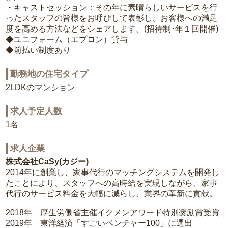
・キャストセッション：その年に素晴らしいサービスを行
ったスタッフの皆様をお呼びして表彰し、お客様への満足
度を高める方法などをシェアします。(招待制･年１回開催)
◆ユニフォーム（エプロン）貸与
◆前払い制度あり
勤務地の住宅タイプ
2LDKのマンション
求人予定人数
1名
求人企業
株式会社CaSy(カジー)
2014年に創業し、家事代行のマッチングシステムを開発し
たことにより、スタッフへの高時給を実現しながら、家事
代行のサービス料金を大幅に減らし、業界の革新に貢献。
2018年 厚生労働省主催イクメンアワード特別奨励賞受賞
2019年 東洋経済「すごいベンチャー100」に選出