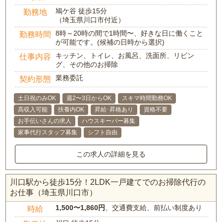
鳩ケ谷 徒歩15分
勤務地
（埼玉県川口市付近）
8時～20時の間で1時間〜、好きな日に働くこと
勤務時間
が可能です。(候補の日時から選択)
キッチン、トイレ、お風呂、洗面所、リビン
仕事内容
グ、その他のお掃除
業務委託
契約形態
土日祝のみOK
週2〜3日からOK
スキマ時間勤務OK
高収入可能
扶養内OK
昇給･昇格あり
資格不要
お手伝いさんの求人
ハウスキーパー募集
家事代行スタッフ募集
シフト自由
この求人の詳細を見る
川口駅から徒歩15分！2LDK一戸建てでのお掃除代行の
お仕事（埼玉県川口市）
1,500〜1,860円
、交通費支給、前払い制度あり
時給