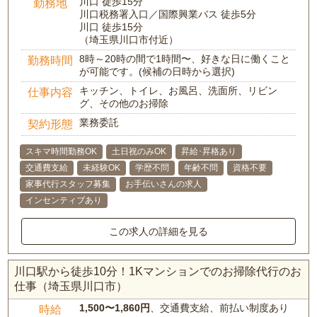
川口 徒歩15分
勤務地
川口税務署入口／国際興業バス 徒歩5分
川口 徒歩15分
（埼玉県川口市付近）
8時～20時の間で1時間〜、好きな日に働くこと
勤務時間
が可能です。(候補の日時から選択)
キッチン、トイレ、お風呂、洗面所、リビン
仕事内容
グ、その他のお掃除
業務委託
契約形態
スキマ時間勤務OK
土日祝のみOK
昇給･昇格あり
交通費支給
未経験OK
学歴不問
年齢不問
資格不要
家事代行スタッフ募集
お手伝いさんの求人
インセンティブあり
この求人の詳細を見る
川口駅から徒歩10分！1Kマンションでのお掃除代行のお
仕事（埼玉県川口市）
1,500〜1,860円
、交通費支給、前払い制度あり
時給