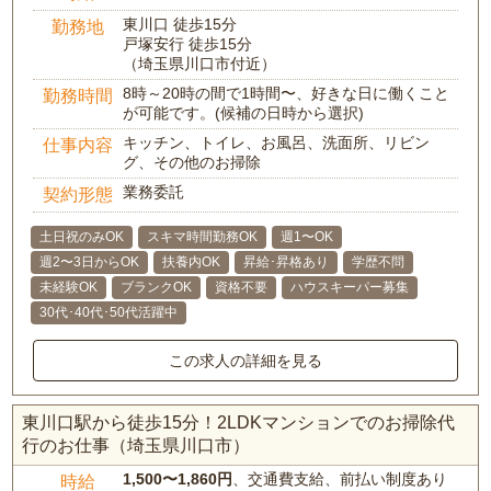
東川口 徒歩15分
勤務地
戸塚安行 徒歩15分
（埼玉県川口市付近）
8時～20時の間で1時間〜、好きな日に働くこと
勤務時間
が可能です。(候補の日時から選択)
キッチン、トイレ、お風呂、洗面所、リビン
仕事内容
グ、その他のお掃除
業務委託
契約形態
土日祝のみOK
スキマ時間勤務OK
週1〜OK
週2〜3日からOK
扶養内OK
昇給･昇格あり
学歴不問
未経験OK
ブランクOK
資格不要
ハウスキーパー募集
30代･40代･50代活躍中
この求人の詳細を見る
東川口駅から徒歩15分！2LDKマンションでのお掃除代
行のお仕事（埼玉県川口市）
1,500〜1,860円
、交通費支給、前払い制度あり
時給