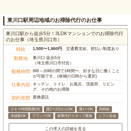
東川口駅周辺地域のお掃除代行のお仕事
東川口駅から徒歩5分！3LDKマンションでのお掃除代行
のお仕事（埼玉県川口市）
1,500〜1,860円
、交通費支給、前払い制度あり
時給
東川口 徒歩5分
勤務地
（埼玉県川口市付近）
8時～20時の間で1時間〜、好きな日に働くこと
勤務時間
が可能です。(候補の日時から選択)
キッチン、トイレ、お風呂、洗面所、リビン
仕事内容
グ、その他のお掃除
業務委託
契約形態
スキマ時間勤務OK
週2〜3日からOK
週1〜OK
高時給
未経験OK
ブランクOK
家事代行スタッフ募集
シフト自由
この求人の詳細を見る