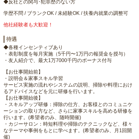
◆反社との関与･犯罪歴のない方
学歴不問 / ブランクOK / 未経験OK / 扶養内就業の調整可
他社経験者も大歓迎！
待遇
◆各種インセンティブあり
・表彰制度を毎月実施（5千円〜1万円の報奨金を授与）
・友人紹介で、最大1万7000千円のボーナス付与
【お仕事開始前】
・説明会＆家事スキル学習
サービス実施の流れやシステムの説明、掃除や料理におけ
るアドバイスなどを元に研修を行います。
【お仕事開始後】
・スキルアップ研修：掃除の仕方、お客様とのコミュニケ
ーションの取り方など、さらに家事スキルを高める研修を
行います。(希望者のみ、随時開催)
・カジーサロン：時短料理や掃除のテクニックなど、様々
なテーマや事例をもとに学べます。(希望者のみ、月1回開
催)