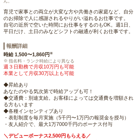
ん。
育児で家事との両立が大変な方や共働きの家庭など、自分
のお掃除で人に感謝されるやりがい溢れるお仕事です。
自宅の近所で空いた時間にお仕事をするのもOK。週1日、
平日だけ、土日のみなどシフトの融通が利くお仕事です。
報酬詳細
※
時給
1,500〜1,860円
指名料・ランク時給により異なる
週３日勤務で月収10万円も可能
本業として月収30万以上も可能
◆昇給あり
あなたのやる気次第で時給アップも可！
◆交通費：別途支給。お客様によっては交通費を増額され
る方もいます
◆各種インセンティブあり
・表彰制度を毎月実施（5千円〜1万円の報奨金を授与）
・友人紹介で、最大1万7000千円のボーナス付与
＼デビューボーナス2,500円もらえる／