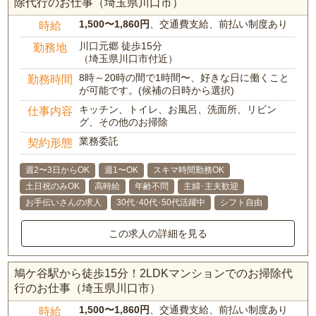
除代行のお仕事（埼玉県川口市）
1,500〜1,860円
、交通費支給、前払い制度あり
時給
川口元郷 徒歩15分
勤務地
（埼玉県川口市付近）
8時～20時の間で1時間〜、好きな日に働くこと
勤務時間
が可能です。(候補の日時から選択)
キッチン、トイレ、お風呂、洗面所、リビン
仕事内容
グ、その他のお掃除
業務委託
契約形態
週2〜3日からOK
週1〜OK
スキマ時間勤務OK
土日祝のみOK
高時給
年齢不問
主婦･主夫歓迎
お手伝いさんの求人
30代･40代･50代活躍中
シフト自由
この求人の詳細を見る
鳩ケ谷駅から徒歩15分！2LDKマンションでのお掃除代
行のお仕事（埼玉県川口市）
1,500〜1,860円
、交通費支給、前払い制度あり
時給