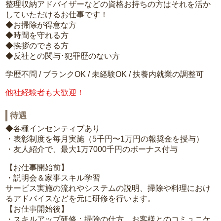
整理収納アドバイザーなどの資格お持ちの方はそれを活か
していただけるお仕事です！
◆お掃除が得意な方
◆時間を守れる方
◆挨拶のできる方
◆反社との関与･犯罪歴のない方
学歴不問 / ブランクOK / 未経験OK / 扶養内就業の調整可
他社経験者も大歓迎！
待遇
◆各種インセンティブあり
・表彰制度を毎月実施（5千円〜1万円の報奨金を授与）
・友人紹介で、最大1万7000千円のボーナス付与
【お仕事開始前】
・説明会＆家事スキル学習
サービス実施の流れやシステムの説明、掃除や料理におけ
るアドバイスなどを元に研修を行います。
【お仕事開始後】
・スキルアップ研修：掃除の仕方、お客様とのコミュニケ