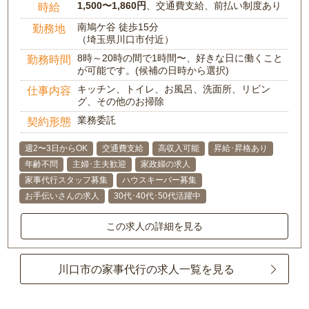
1,500〜1,860円
、交通費支給、前払い制度あり
時給
南鳩ケ谷 徒歩15分
勤務地
（埼玉県川口市付近）
8時～20時の間で1時間〜、好きな日に働くこと
勤務時間
が可能です。(候補の日時から選択)
キッチン、トイレ、お風呂、洗面所、リビン
仕事内容
グ、その他のお掃除
業務委託
契約形態
週2〜3日からOK
交通費支給
高収入可能
昇給･昇格あり
年齢不問
主婦･主夫歓迎
家政婦の求人
家事代行スタッフ募集
ハウスキーパー募集
お手伝いさんの求人
30代･40代･50代活躍中
この求人の詳細を見る
川口市の家事代行の求人一覧を見る