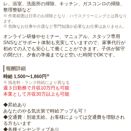
レ、浴室、洗面所の掃除、キッチン、ガスコンロの掃除、
整理整頓など
作業範囲は日常のお掃除となり、ハウスクリーニングとは異なり
ます。
危険なお仕事や介護など専門知識が必要なお仕事はありません。
オンライン研修やセミナー、マニュアル、スタッフ専用
SNSなどサポート体制も充実していますので、家事代行が
初めての人でも安心して働くことができます。子供が留守
の間だけ、夕食の準備までなど空いた時間でOKです。
報酬詳細
※
時給
1,500〜1,860円
指名料・ランク時給により異なる
週３日勤務で月収10万円も可能
本業として月収30万以上も可能
◆昇給あり
あなたのやる気次第で時給アップも可！
◆交通費：別途支給。お客様によっては交通費を増額され
る方もいます
◆各種インセンティブあり