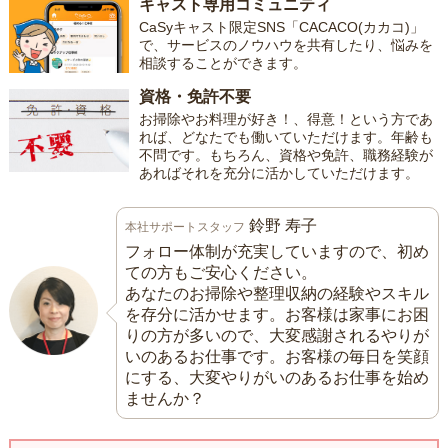
キャスト専用コミュニティ
CaSyキャスト限定SNS「CACACO(カカコ)」
で、サービスのノウハウを共有したり、悩みを
相談することができます。
資格・免許不要
お掃除やお料理が好き！、得意！という方であ
れば、どなたでも働いていただけます。年齢も
不問です。もちろん、資格や免許、職務経験が
あればそれを充分に活かしていただけます。
鈴野 寿子
本社サポートスタッフ
フォロー体制が充実していますので、初め
ての方もご安心ください。
あなたのお掃除や整理収納の経験やスキル
を存分に活かせます。お客様は家事にお困
りの方が多いので、大変感謝されるやりが
いのあるお仕事です。お客様の毎日を笑顔
にする、大変やりがいのあるお仕事を始め
ませんか？