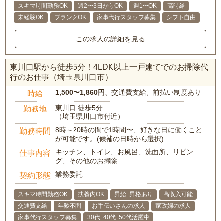
スキマ時間勤務OK
週2〜3日からOK
週1〜OK
高時給
未経験OK
ブランクOK
家事代行スタッフ募集
シフト自由
この求人の詳細を見る
東川口駅から徒歩5分！4LDK以上一戸建てでのお掃除代
行のお仕事（埼玉県川口市）
1,500〜1,860円
、交通費支給、前払い制度あり
時給
東川口 徒歩5分
勤務地
（埼玉県川口市付近）
8時～20時の間で1時間〜、好きな日に働くこと
勤務時間
が可能です。(候補の日時から選択)
キッチン、トイレ、お風呂、洗面所、リビン
仕事内容
グ、その他のお掃除
業務委託
契約形態
スキマ時間勤務OK
扶養内OK
昇給･昇格あり
高収入可能
交通費支給
年齢不問
お手伝いさんの求人
家政婦の求人
家事代行スタッフ募集
30代･40代･50代活躍中