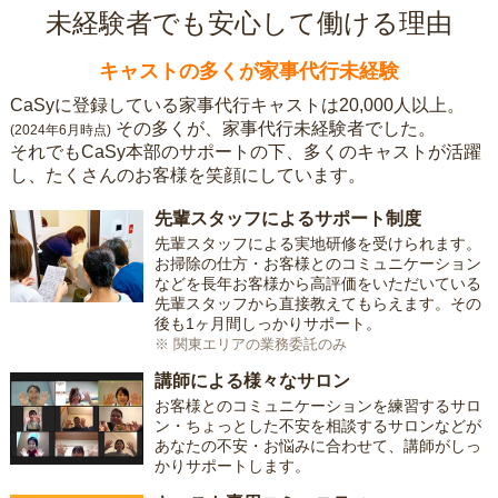
未経験者でも安心して働ける理由
キャストの多くが家事代行未経験
CaSyに登録している家事代行キャストは20,000人以上。
その多くが、家事代行未経験者でした。
(2024年6月時点)
それでもCaSy本部のサポートの下、多くのキャストが活躍
し、たくさんのお客様を笑顔にしています。
先輩スタッフによるサポート制度
先輩スタッフによる実地研修を受けられます。
お掃除の仕方・お客様とのコミュニケーション
などを長年お客様から高評価をいただいている
先輩スタッフから直接教えてもらえます。その
後も1ヶ月間しっかりサポート。
※ 関東エリアの業務委託のみ
講師による様々なサロン
お客様とのコミュニケーションを練習するサロ
ン・ちょっとした不安を相談するサロンなどが
あなたの不安・お悩みに合わせて、講師がしっ
かりサポートします。