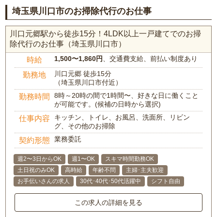
埼玉県川口市のお掃除代行のお仕事
川口元郷駅から徒歩15分！4LDK以上一戸建てでのお掃
除代行のお仕事（埼玉県川口市）
1,500〜1,860円
、交通費支給、前払い制度あり
時給
川口元郷 徒歩15分
勤務地
（埼玉県川口市付近）
8時～20時の間で1時間〜、好きな日に働くこと
勤務時間
が可能です。(候補の日時から選択)
キッチン、トイレ、お風呂、洗面所、リビン
仕事内容
グ、その他のお掃除
業務委託
契約形態
週2〜3日からOK
週1〜OK
スキマ時間勤務OK
土日祝のみOK
高時給
年齢不問
主婦･主夫歓迎
お手伝いさんの求人
30代･40代･50代活躍中
シフト自由
この求人の詳細を見る