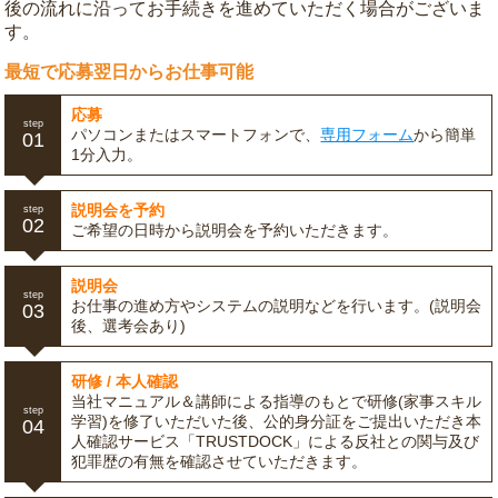
後の流れに沿ってお手続きを進めていただく場合がございま
す。
最短で応募翌日からお仕事可能
応募
step
パソコンまたはスマートフォンで、
専用フォーム
から簡単
01
1分入力。
説明会を予約
step
02
ご希望の日時から説明会を予約いただきます。
説明会
step
お仕事の進め方やシステムの説明などを行います。(説明会
03
後、選考会あり)
研修 / 本人確認
当社マニュアル＆講師による指導のもとで研修(家事スキル
step
学習)を修了いただいた後、公的身分証をご提出いただき本
04
人確認サービス「TRUSTDOCK」による反社との関与及び
犯罪歴の有無を確認させていただきます。