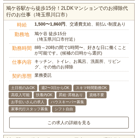
鳩ケ谷駅から徒歩15分！2LDKマンションでのお掃除代
行のお仕事（埼玉県川口市）
1,500〜1,860円
、交通費支給、前払い制度あり
時給
鳩ケ谷 徒歩15分
勤務地
（埼玉県川口市付近）
8時～20時の間で1時間〜、好きな日に働くこと
勤務時間
が可能です。(候補の日時から選択)
キッチン、トイレ、お風呂、洗面所、リビン
仕事内容
グ、その他のお掃除
業務委託
契約形態
土日祝のみOK
週2〜3日からOK
スキマ時間勤務OK
高収入可能
扶養内OK
昇給･昇格あり
資格不要
お手伝いさんの求人
ハウスキーパー募集
家事代行スタッフ募集
シフト自由
この求人の詳細を見る