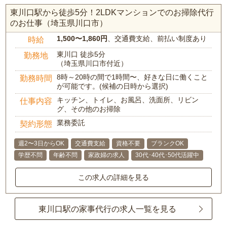
東川口駅から徒歩5分！2LDKマンションでのお掃除代行
のお仕事（埼玉県川口市）
1,500〜1,860円
、交通費支給、前払い制度あり
時給
東川口 徒歩5分
勤務地
（埼玉県川口市付近）
8時～20時の間で1時間〜、好きな日に働くこと
勤務時間
が可能です。(候補の日時から選択)
キッチン、トイレ、お風呂、洗面所、リビン
仕事内容
グ、その他のお掃除
業務委託
契約形態
週2〜3日からOK
交通費支給
資格不要
ブランクOK
学歴不問
年齢不問
家政婦の求人
30代･40代･50代活躍中
この求人の詳細を見る
東川口駅の家事代行の求人一覧を見る