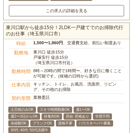
この求人の詳細を見る
東川口駅から徒歩15分！2LDK一戸建てでのお掃除代行
のお仕事（埼玉県川口市）
1,500〜1,860円
、交通費支給、前払い制度あり
時給
東川口 徒歩15分
勤務地
戸塚安行 徒歩15分
（埼玉県川口市付近）
8時～20時の間で1時間〜、好きな日に働くこと
勤務時間
が可能です。(候補の日時から選択)
キッチン、トイレ、お風呂、洗面所、リビン
仕事内容
グ、その他のお掃除
業務委託
契約形態
土日祝のみOK
スキマ時間勤務OK
週1〜OK
週2〜3日からOK
扶養内OK
昇給･昇格あり
学歴不問
未経験OK
ブランクOK
資格不要
ハウスキーパー募集
30代･40代･50代活躍中