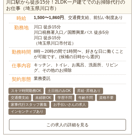
川口駅から徒歩15分！2LDK一戸建てでのお掃除代行の
お仕事（埼玉県川口市）
1,500〜1,860円
、交通費支給、前払い制度あり
時給
川口 徒歩15分
勤務地
川口税務署入口／国際興業バス 徒歩5分
川口 徒歩15分
（埼玉県川口市付近）
8時～20時の間で1時間〜、好きな日に働くこと
勤務時間
が可能です。(候補の日時から選択)
キッチン、トイレ、お風呂、洗面所、リビン
仕事内容
グ、その他のお掃除
業務委託
契約形態
スキマ時間勤務OK
土日祝のみOK
昇給･昇格あり
交通費支給
未経験OK
学歴不問
年齢不問
資格不要
家事代行スタッフ募集
お手伝いさんの求人
インセンティブあり
この求人の詳細を見る